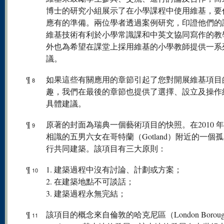
博士的研究小組展示了在小學課程中使用維基，要
應有的準備。兩位學者透過案例研究，印證他們的
維基技術有利於小學常識課和中英文協同寫作的教
外也為希望在課堂上採用維基的小學教師提供一系
議。
¶
如果這些有關應用的章節引起了您對開展維基項目
8
趣，我們在最後的章節也提供了選擇、設立及操作
具體建議。
¶
原著的封面為瑞典一個藝術項目的快照。在2010 
9
相識的五男六女在哥特蘭（Gotland）附近的一個
行共同建築。該項目有三大原則：
¶
1. 建築過程中沒有討論、計劃或方案；
10
2. 在建築地點不可談話；
3. 建築過程永無完結；
¶
該項目的概念來自倫敦的哈克尼區（London Borough
11