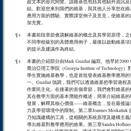
超文本的形式閱覽。該維基也包括其他額外資訊及
結。歡迎您來到我們的維基，與其他人分享您在維
應用方面的體驗、實際課堂例子及意見，使維基的
加充實。
¶
本書前段章節會講解維基的概念及其學習原理，之
4
不同學校級別的具體應用例子，最後以啟動維基項
的提示及建議作為終結。
¶
本書的介紹部分由Mark Guzdial 編寫。他早於2000
5
喬治亞理工學院（Georgia Institute of Technolog
學生實施維基教學，也是首批發表維基教學應用的
一。Guzdial 強調，我們可以透過維基把學習過程
作業民主化。在接著的首個章節，我們會對維基的
其在教學方面的基本潛能作概述，簡單介紹維基的
發展，解釋其核心價值——維基概念，並在最後論
力及學習環境中的限制。第二章Joannes Moskaliuk
乃知識建構的工具，從相關的系統原理及建構主義
導出維基對教學應用的效果。第三章Sandra Hofhues