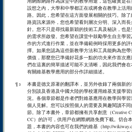
用網際網路作為課堂中的教學用途，這也確實是在
設想之內，大學和中學都正在或將會在教學上活用
路。因此，您希望在這方面發展相關的技巧。除了
路資訊來源外，您也希望看到層次分明、深入而長
針。您不只是尋找最新穎的技術工具及秘訣，也是
的需求所啟發。您希望在課堂中鼓勵學生自主學習
作的方式進行作業，並在準備範例時採用更多的評
擇。如果您認為這些新教學方法和工具能夠為您帶
價值，那麼您已準備好花多一點的功夫來作首次應
們在這裏的簡單描述可能不太清晰，因此我們會在
有關維基教學應用的部分作詳細描述。
¶
本書是德文原著的翻譯本，並另外收錄了兩個新的
3
分別談及香港及中國大陸的學校運用維基支援學習
況。各個章節都是作者們對維基應用在教學與學習
個人見解。您可以按照個人的需要及興趣閱讀不同
節。除了本書外，章節都擁有共享創意（Creative Com
CC）的許可，供用戶在網際網路免費下載。切合
題，本書的內容也可在我們的維基（http://wikiway.