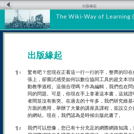
出版緣起
The Wiki-Way of Learning 
出版緣起
¶
驚奇吧？您現在正看這一行一行的字，整齊的印在
1
張上，卻嘗試感受如何以數位協同工具的超文本功
動教學過程。這個合理嗎？作為編輯，我們也在問
同的問題。可是，你現在手上拿著這本書，這就證
者間並沒有衝突。在過去的十年多，我們研究維基
方面的應用，舉辦了大量的講座及課程，並設立介
的網站。現在，我們認為是時候出版此書了。
¶
我們可以想像，您已有十分充足的網際網路知識，
2