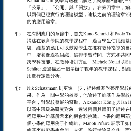
Katharina Uhl 就學習過程，講述了與維基相關的
「公眾」、「公開」與「開放」。在第四章中，編
以兩個已經實行的理論模型，連接之前的理論章節
的的應用篇章。
¶
在有關應用的章節中，首先Kuno Schmid 和Paolo Trev
6
講述在教育學院的教學課程中，過百學生使用維基
驗。維基的應用可以鼓勵學生在擁有教師指導的自
中，培養像過程組織、編排學習時間、方式和共同
跨學科技能。在教師培訓方面，Michele Notari 與Ste
Schärer 透過描述一個舉辦了數年的教學課程，對
用進行定量分析。
¶
Nik Schatzmann 則更進一步，描述維基對整座學
7
果。作為一間中學的校長，他論述了維基作為學校
平台，對學校發展的幫助。Alexander König 與Jan Ho
以高中班級為研究對象，透過兩個具體例子描述在
程應用中維基所帶來的機會和挑戰。本書的應用部
個小學的應用例子作總結。Manoli Pifarré 展示了
維基來鼓勵學生參與、交流、進行討論及合作，而