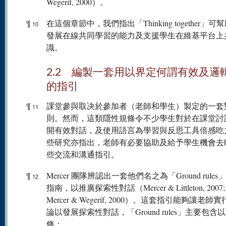
Wegerif, 2000）。
¶
在這個章節中，我們指出「Thinking together」可
10
發展在線共同學習的能力及支援學生在維基平台上
識。
2.2 編製一套用以界定何謂有效及邏
的指引
¶
課堂參與取决於參加者（老師和學生）製定的一套
11
則。然而，這類隱性規條令不少學生對於在課堂討
開有效對話，及使用語言為學習與反思工具倍感吃
些研究亦指出，老師有必要協助及給予學生機會去
些交流和溝通指引。
¶
Mercer 團隊辨認出一套他們名之為「Ground rule
12
指南，以推廣探索性對話（Mercer & Littleton, 2007; 
Mercer & Wegerif, 2000）。這套指引能夠讓老
論以發展探索性對話，「Ground rules」主要包含
條：