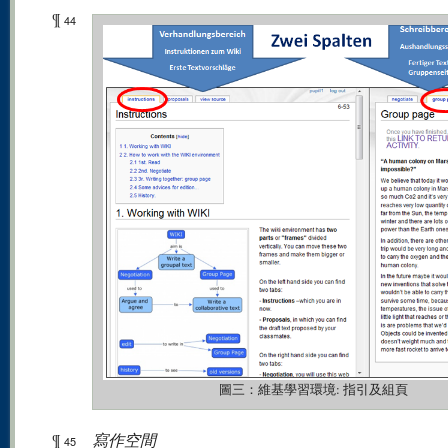
¶
44
圖三：維基學習環境: 指引及組頁
¶
寫作空間
45