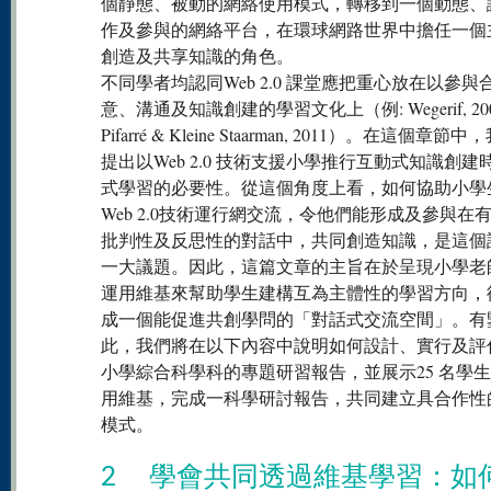
個靜態、被動的網絡使用模式，轉移到一個動態、
作及參與的網絡平台，在環球網路世界中擔任一個
創造及共享知識的角色。
不同學者均認同Web 2.0 課堂應把重心放在以參與
意、溝通及知識創建的學習文化上（例: Wegerif, 200
Pifarré & Kleine Staarman, 2011）。在這個章節
提出以Web 2.0 技術支援小學推行互動式知識創建
式學習的必要性。從這個角度上看，如何協助小學
Web 2.0技術運行網交流，令他們能形成及參與在
批判性及反思性的對話中，共同創造知識，是這個
一大議題。因此，這篇文章的主旨在於呈現小學老
運用維基來幫助學生建構互為主體性的學習方向，
成一個能促進共創學問的「對話式交流空間」。有
此，我們將在以下內容中說明如何設計、實行及評
小學綜合科學科的專題研習報告，並展示25 名學
用維基，完成一科學研討報告，共同建立具合作性
模式。
2 學會共同透過維基學習：如