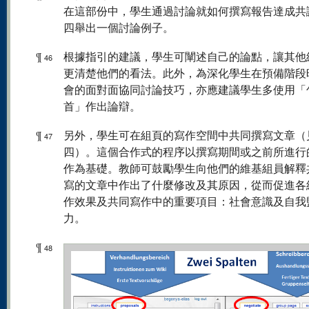
在這部份中，學生通過討論就如何撰寫報告達成共
四舉出一個討論例子。
¶
根據指引的建議，學生可闡述自己的論點，讓其他
46
更清楚他們的看法。此外，為深化學生在預備階段
會的面對面協同討論技巧，亦應建議學生多使用「
首」作出論辯。
¶
另外，學生可在組頁的寫作空間中共同撰寫文章（
47
四）。這個合作式的程序以撰寫期間或之前所進行
作為基礎。教師可鼓勵學生向他們的維基組員解釋
寫的文章中作出了什麼修改及其原因，從而促進各
作效果及共同寫作中的重要項目：社會意識及自我
力。
¶
48