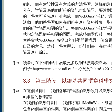
能以一個有建設性及有意義的方法學習。這樣能幫
分享、討論及為他們所得的資訊作出論證。要達到
的，學生可首先進行並完成一個WebQuest 活動。
活動，他們將學習如何在網絡中進行資料搜集，取
們的研討議題相關的資訊。每個WebQuest 活動均
就指定議題解答相關的問題。完成整個階段後，每
生將會就WebQuest 所提出的科學問題構思一個命
自己的意見。然後，學生撰寫一份計劃書，在維基
論及進行編寫。
¶
讀者可在下列網站中索取更多以網絡搜尋資料為主
39
例子: http://www.contic.udl.cat/en 亦見於Pifarré（2
3.3 第三階段：以維基共同撰寫科學
¶
在這個章節中，我們會解釋維基的教學設計及教學
40
● 維基的教學設計
在我們的教學計劃中，我們將運用MediaWiki：維
包含兩個垂直的框架。這兩個垂直框架的中間是一