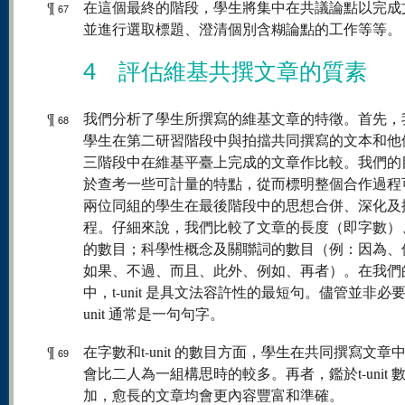
¶
在這個最終的階段，學生將集中在共議論點以完成
67
並進行選取標題、澄清個別含糊論點的工作等等。
4 評估維基共撰文章的質素
¶
我們分析了學生所撰寫的維基文章的特徵。首先，
68
學生在第二研習階段中與拍擋共同撰寫的文本和他
三階段中在維基平臺上完成的文章作比較。我們的
於查考一些可計量的特點，從而標明整個合作過程
兩位同組的學生在最後階段中的思想合併、深化及
程。仔細來說，我們比較了文章的長度（即字數）、t-
的數目；科學性概念及關聯詞的數目（例：因為、
如果、不過、而且、此外、例如、再者）。在我們
中，t-unit 是具文法容許性的最短句。儘管並非必要
unit 通常是一句句字。
¶
在字數和t-unit 的數目方面，學生在共同撰寫文章
69
會比二人為一組構思時的較多。再者，鑑於t-unit 
加，愈長的文章均會更內容豐富和準確。