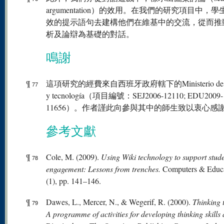
argumentation）的效用。在我們的研究項目中，
效的提示語句去建構他們在維基中的交流，從而推
析及論辯為基礎的對話。
鳴謝
¶
這項研究的經費來自西班牙政府轄下的Ministerio de Ci
77
y tecnología（項目編號：SEJ2006-12110; EDU2009-
11656）。作者謹此向參與其中的師生致以衷心感
參考文獻
¶
Cole, M. (2009).
Using Wiki technology to support stud
78
engagement: Lessons from trenches.
Computers & Educa
(1), pp. 141–146.
¶
Dawes, L., Mercer, N., & Wegerif, R. (2000).
Thinking 
79
A programme of activities for developing thinking skills