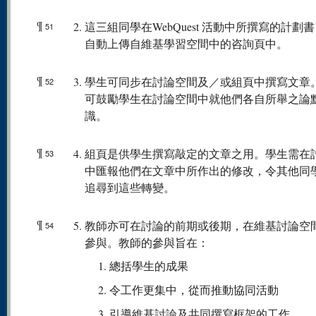
¶
這三組同學在WebQuest 活動中所撰寫的計劃
51
自動上傳自維基學習空間中的咨詢頁中。
¶
學生可同步在討論空間及／或組頁中撰寫文章
52
可鼓勵學生在討論空間中就他們各自所舉之論
識。
¶
組頁是供學生撰寫敲定的文章之用。學生需在
53
中匯報他們在文章中所作出的修改，令其他同
追尋到這些轉變。
¶
教師亦可在討論的前期或後期，在維基討論空
54
參與。教師的參與旨在：
總括學生的成果
令工作更集中，從而推動協同活動
引導維基討論及共同撰寫框架的工作