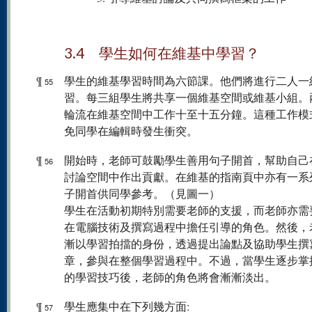
3.4 學生如何在維基中學習？
¶
學生的維基學習時間為六節課。他們將進行二人一
55
習。每三組學生將共享一個維基空間或維基小組。
輪流在維基空間中工作十至十五分鐘。這種工作模
免同學在編輯時發生衝突。
¶
開始時，老師可鼓勵學生善用句子開首，幫助自己
56
討論空間中作出貢獻。在維基的指南頁中亦有一系
子開首供同學參考。（見圖一）
學生在活動初期特別需要老師的支援，而老師亦需
在電腦技術及撰寫過程中擔任引導的角色。然後，
漸以學習拍擋的身份，透過提出論點及協助學生撰
章，參與在整個學習過程中。不過，當學生逐步掌
的學習技巧後，老師的角色將會漸漸淡出。
¶
學生應集中在下列幾方面:
57