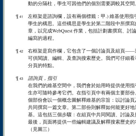
動的分隔柱，學生可因他們的個別需要調較其空間
¶
左框架是諮詢欄，設有兩個標籤：甲.) 維基使用指引，
41
學生的構思。這些構思是學生於第二階段中所撰寫
章，以完成WebQuest 作業，包括計劃書撰寫、討
編寫的過程。
¶
右框架是寫作欄，它包含了一個討論頁及組頁——
42
可供閱讀、編輯、及查詢搜索歷史。我們可仔細看
分頁的特點。
¶
諮詢頁，指引
43
在我們的維基空間中，我們會於始用時提供使用指
生亦可隨時參考它們。在指引頁中有兩個主要部份
個部份會以一個概念圖解釋維基的宗旨：以討論頁
共同撰寫一篇文章。第二部份則解釋如何能更好地
基。這包括三個步驟：在組頁中共同閱讀、討論及
最後，頁面將提供一些編輯建議及解釋搜索歷史的
（見圖三）