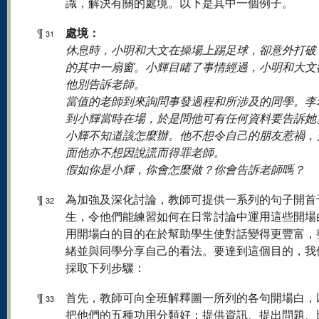
識，解決有關的處境。以下是其中一個例子。
處境：
¶
31
休息時，小明和大文在操場上踢足球，卻意外打破
的其中一扇窗。小輝目睹了事情經過，小明和大文
他別告訴老師。
當值的老師到來詢問事發過程和所涉及的同學。李
到小輝當時在場，於是問他可有任何資料要告訴她
小輝不知道該怎麼辦。他不想令自己的朋友惹禍，
面他亦不想因說謊而得罪老師。
假如你是小輝，你會怎麼做？你會告訴老師嗎？
¶
為加強及深化討論，教師可提供一系列的句子開首
32
生，令他們能練習如何在日常討論中運用這些開場
用開場白的目的在於幫助學生使對話變得更豐富，
緒並與同學分享自己的看法。要達到這個目的，我
採取下列步驟：
¶
首先，教師可向全班解釋圖一所列的各句開場白，
33
把他們的五種功用分類好：提供資訊、提出問題、