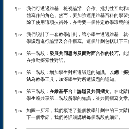
¶
我們可透過維基，檢視論辯、合作、批判性互動和
21
體寫作的角色。然而，要加強運用維基百科的學習
除了使用這項技術外，亦需要一個特定教學環境的
¶
我們設計了一套教學計劃，讓小學生透過維基，就
22
學議題進行論辯及合作撰寫。這個計劃包括以下三
發展共同思考及面對面合作的技巧。
¶
第一階段：
此
23
在推動探索性對話。
網上探
¶
第二階段：增加學生對所選議題的知識。以
24
法
為教學工具，加深學生對所選議題的認知。
在維基平台上論辯及共同撰文
¶
第三階段：
。在此階
25
學生將共享第二階段所學的知識，並共同撰寫文章
¶
如圖一所示，我們概述了整個教學計劃中的三大階
26
下一個章節，我們將詳細講解每個階段的細節。