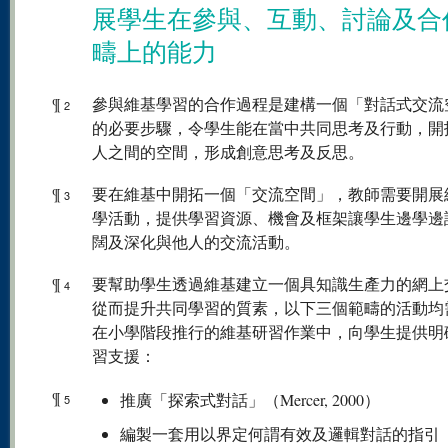
展學生在參與、互動、討論及合
疇上的能力
¶
參與維基學習的合作過程是建構一個「對話式交流
2
的必要步驟，令學生能在當中共同思考及行動，開
人之間的空間，形成創意思考及反思。
¶
要在維基中開拓一個「交流空間」，教師需要開展
3
學活動，提供學習資源、機會及框架讓學生邊學邊
闊及深化與他人的交流活動。
¶
要幫助學生透過維基建立一個具知識生產力的網上
4
從而提升共同學習的質素，以下三個範疇的活動均
在小學階段推行的維基研習作業中，向學生提供明
習支援：
¶
推廣「探索式對話」（Mercer, 2000）
5
編製一套用以界定何謂有效及邏輯對話的指引