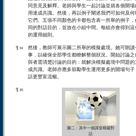
同意見及解釋。老師與學生一起討論並就各個開場
用達成共識。然後，再以例子闡述我們可如何及何
它們。五張不同顏色的卡都包含表一所舉的例子，
同的對話目的，並放在小組中間。每組亦會得到這
的運用細則。
¶
然後，教師可展示圖二所舉的模擬處境。她可朗讀
34
事，以確保全部學生都瞭解整個狀況。開始討論之
與者需清楚討論的目的：就解決模擬處境中問題的
成共識。老師亦應多鼓勵學生運用更多的開場句子
話更豐富流暢。
¶
35
圖二：其中一個課室模礙對
話