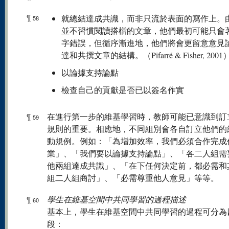
¶
就總結達成共識，而非只流於表面的寫作上。
58
並不習慣閱讀搭檔的文章，他們最初可能只會
字錯誤，但循序漸進地，他們將會更留意意見
達和共撰文章的結構。（Pifarré & Fisher, 2001
以論據支持論點
檢查自己的貢獻是否已以簽名作實
¶
在進行第一步的維基學習時，教師可能已意識到訂
59
規則的重要。相應地，不同組別會各自訂立他們的
動規例。例如：「為增加效率，我們必須合作完成
業」、「我們要以論據支持論點」、「各二人組需
他兩組達成共識」、「在下任何決定前，都必需和
組二人組商討」、「必需尊重他人意見」等等。
¶
學生在維基空間中共同學習的過程描述
60
基本上，學生在維基空間中共同學習的過程可分為
段：