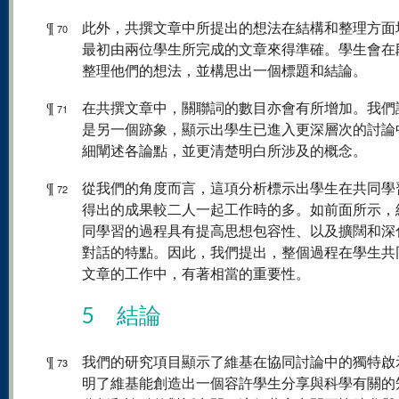
¶
此外，共撰文章中所提出的想法在結構和整理方面
70
最初由兩位學生所完成的文章來得準確。學生會在
整理他們的想法，並構思出一個標題和結論。
¶
在共撰文章中，關聯詞的數目亦會有所增加。我們
71
是另一個跡象，顯示出學生已進入更深層次的討論
細闡述各論點，並更清楚明白所涉及的概念。
¶
從我們的角度而言，這項分析標示出學生在共同學
72
得出的成果較二人一起工作時的多。如前面所示，
同學習的過程具有提高思想包容性、以及擴闊和深
對話的特點。因此，我們提出，整個過程在學生共
文章的工作中，有著相當的重要性。
5 結論
¶
我們的研究項目顯示了維基在協同討論中的獨特啟
73
明了維基能創造出一個容許學生分享與科學有關的