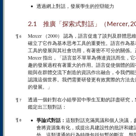
透過網上對話，發展學生的控辯能力
2.1 推廣「探索式對話」（Mercer, 2
¶
Mercer （2000） 認為，語言促進了談判及群體思
6
確立了它作為基本思考工具的重要性。語言作為基
工具的發展與其社會功用，有著密不可分的關係。
Mercer 指出，「語言並不單單為傳達資訊而生，
趣的發展過程有著重大的作用。語言促使個體的固
能與在群體交流下創造的資訊作出融合，令我們能
認識這個世界。我們需要研發更有效實際的方法去
的發展。」
¶
透過一個針對在小組學習中學生互動的詳盡研究，Mer
7
鑑定出三類對話：
¶
爭論式對話：
這類對話充滿異議和個人決議，
8
會將資源集有化，或提出具建設性的批評和建
外，這類溝通的行為特徵包括短暫的斷言、盤