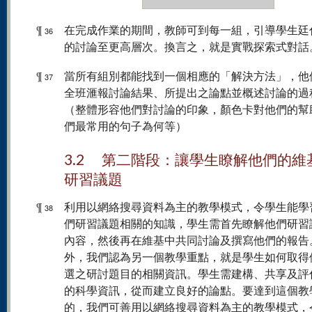
¶
在完成作業的期間，教師可到每一組，引導學生廷
36
的討論至更高層次。換言之，就是實戰探索式對話
¶
當所有組別都能找到一個相應的「解決方法」，他
37
全班滙報討論結果、所提出之論點並概述討論的過
（整體形容他們對討論的印象，顏色卡對他們的幫
們最常用的句子為何等）
3.2 第二階段：讓學生瞭解他們的維
研習議題
¶
利用以網絡搜尋資料為主的教學模式，令學生能學
38
們研習議題相關的知識，學生需首先瞭解他們研習
內容，然後再在維基中共同討論及撰寫他們的報告
外，我們認為另一個教學重點，就是學生如何取得
選之研討題目的相關資訊。學生需建構、共享及評
的科學資訊，從而建立良好的論點。要達到這個教
的，我們可善用以網絡搜尋資料為主的教學模式，