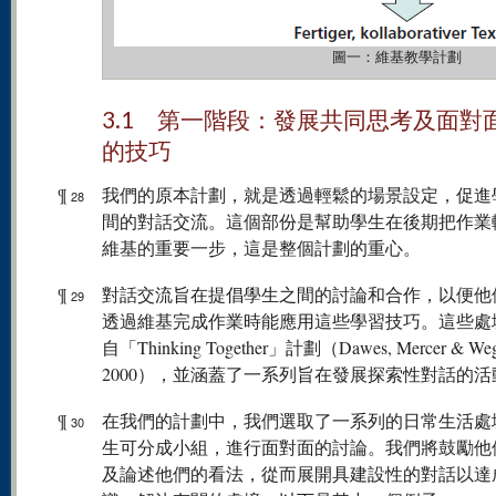
圖一：維基教學計劃
3.1 第一階段：發展共同思考及面對
的技巧
¶
我們的原本計劃，就是透過輕鬆的場景設定，促進
28
間的對話交流。這個部份是幫助學生在後期把作業
維基的重要一步，這是整個計劃的重心。
¶
對話交流旨在提倡學生之間的討論和合作，以便他
29
透過維基完成作業時能應用這些學習技巧。這些處
自「Thinking Together」計劃（Dawes, Mercer & Wege
2000），並涵蓋了一系列旨在發展探索性對話的活
¶
在我們的計劃中，我們選取了一系列的日常生活處
30
生可分成小組，進行面對面的討論。我們將鼓勵他
及論述他們的看法，從而展開具建設性的對話以達