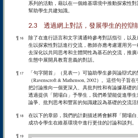
系列的活動，藉以在一個維基環境中推動探索性對
幫助學生共建知識。
2.3 透過網上對話，發展學生的控辯
¶
除了在進行語言和文字溝通時參考對話指引，以及
16
生以探索性對話進行交流，教師亦應考慮運用另一
去深化以共同思考和主體間性為基石的交流，推廣
生態中展開具教育意義的對話。
¶
「句字開首」（見表一）可協助學生參與論辯式的
17
（Ravenscroft & Mathenson, 2002）。這些句子
把討論推向一個更深入、具批判性和有論據基礎的
透過提供「開場白」予學生，我們希望能促進學生
論爭、批判思考和豐富的知識建設為基礎的交流活
¶
在以下的章節，我們的計劃描述將會解釋「開場白
18
成功令學生在維基環境中進行更佳的討論和談判。
¶
19