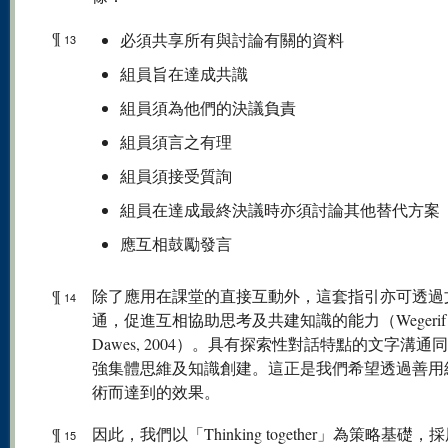
¶
必須共享所有與討論有關的資料
13
組員旨在達成共識
組員須為他們的決議負責
組員須言之有理
組員須接受質詢
組員在達成最終決議時亦須討論其他替代方案
應互相鼓勵發言
¶
除了應用在課堂的直接互動外，這套指引亦可透過
14
通，促進互相協助思考及共建知識的能力（Wegerif
Dawes, 2004）。具有探索性對話特點的文字溝通
強集體思維及知識創建。這正是我們希望透過善用
術而達到的效果。
¶
因此，我們以「Thinking together」為策略基礎，
15