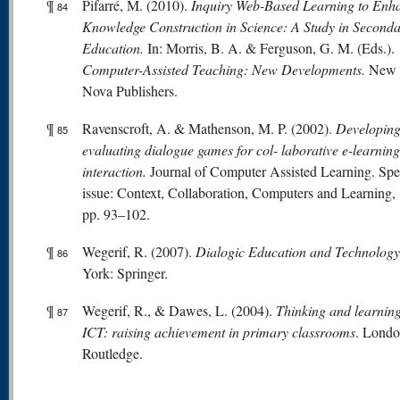
¶
Pifarré, M. (2010).
Inquiry Web-Based Learning to Enh
84
Knowledge Construction in Science: A Study in Second
Education.
In: Morris, B. A. & Ferguson, G. M. (Eds.).
Computer-Assisted Teaching: New Developments.
New 
Nova Publishers.
¶
Ravenscroft, A. & Mathenson, M. P. (2002).
Developing
85
evaluating dialogue games for col- laborative e-learning
interaction.
Journal of Computer Assisted Learning. Spe
issue: Context, Collaboration, Computers and Learning, 
pp. 93–102.
¶
Wegerif, R. (2007).
Dialogic Education and Technolog
86
York: Springer.
¶
Wegerif, R., & Dawes, L. (2004).
Thinking and learning
87
ICT: raising achievement in primary classrooms
. Londo
Routledge.