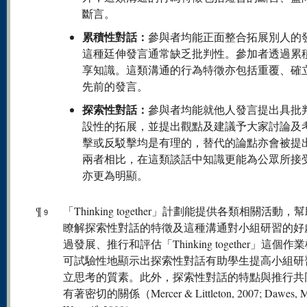
斷言。
累積性對話：
參與者均能正面整合拓展別人的
這種廷伸發言通常缺乏批判性。參加者透過累
享知識。這類溝通的行為特徵亦包括重覆、確
先前的發言。
探索性對話：
參與者均能就他人發言提出具批
設性的拓展，並提出觀點及建議予大家討論及
擊或反駁擊均是有理的，替代的論點亦會被提
兩者相比，在這類談話中知識更能為公眾所接
亦更為明顯。
¶
「Thinking together」計劃能提供各類相關活動，
9
瞭解探索性對話的特徵及這種溝通對小組研習的好
過發展、推行和評估「Thinking together」這個作
可試驗性地顯示出探索性對話有助學生提高小組研
立思考的質素。此外，探索性對話的特點與推行共
有著密切的關係（Mercer & Littleton, 2007; Dawes, M