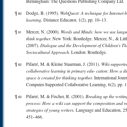
Birmingham: The Questions Publishing Company Ltd.
¶
Dodge, B. (1995).
WebQuest: A technique for Internet-
80
learning.
Distance Educator, 1(2), pp. 10–13.
¶
Mercer, N. (2000).
W
or
ds
and Minds: how we use langu
81
think together.
New York: Routledge. Mercer, N., & Littl
(2007).
Dialogue and the Development of Children’s Th
Sociocultural Approach.
London: Routledge.
¶
Pifarré, M. & Kleine Staarman, J. (2011).
Wiki-supporte
82
collaborative learning in primary edu- cation: How a di
space is created for thinking together.
International Journ
Computer-Supported Collaborative Learning, 6(2), pp. 
¶
Pifarré, M. & Fischer, R. (2001).
Breaking up the writin
83
process: How a wiki can support the composition and re
strategies of young writers.
Language and Education, 25(
451–466.