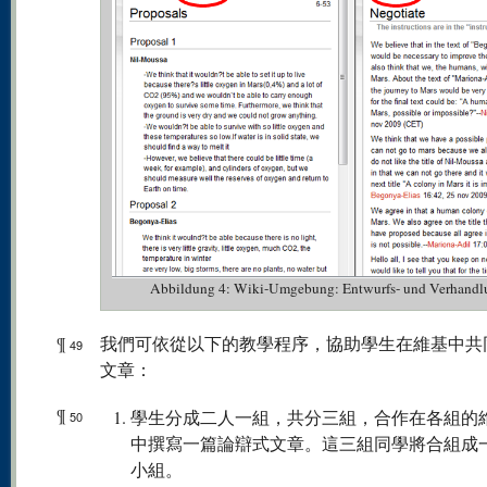
Abbildung 4: Wiki-Umgebung: Entwurfs- und Verhandl
¶
我們可依從以下的教學程序，協助學生在維基中共
49
文章：
¶
學生分成二人一組，共分三組，合作在各組的
50
中撰寫一篇論辯式文章。這三組同學將合組成
小組。