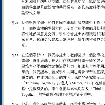
分析和論點的對話空間。這個共享空間可協助參與
目的學生更具建設性地共同撰寫一篇具高度科學準
論辯式文章。
¶
我們報告了學生如何共同在維基討論空間中工作，
74
了一個探索性的學習方向，令合作的學生能具批判
設性地參與意見交流。學生亦會提出各種議題和建
家參考。知識更容易為大眾理解，學生的推論亦更
形。
¶
在這個章節中，我們亦提出，教師需以一個指導模
75
備學生善用維基，把之用作成調解科學爭論的強大
要培育小學生的討論和論辯能力，把維基作教學用
須的。我們認為，發展學生共同思考及學習的意識
重要的。在達到這個目的方面，我們的研究顯示出
「Thinking Together」的模式（Mercer, 2000）
程中是很有效的。學生會把探索式對話及「Thinkin
Together」的特徵轉移到維基的討論空間中。
¶
此外，我們亦從對話遊戲中，標示出鷹架討論（scaffol
76