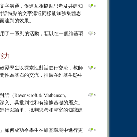
0
Comm
文字溝通，促進互相協助思考及共建知
0
具有探索性對話特點的文字溝通同樣能加強集體思
0
Comm
而達到的效果。
0
Comm
0
Comm
略基礎，採用了一系列的活動，藉以在一個維基環
0
0
Comm
0
Comm
能力
0
Comm
鼓勵學生以探索性對話進行交流，教師
0
0
Comm
間性為基石的交流，推廣在維基生態中
0
Comm
0
Comm
scroft & Mathenson,
0
0
Comm
更深入、具批判性和有論據基礎的層次。
進行以論爭、批判思考和豐富的知識建
0
Comm
0
Comm
」如何成功令學生在維基環境中進行更
0
Comm
0