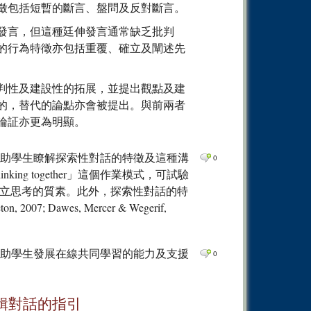
徵包括短暫的斷言、盤問及反對斷言。
0
Comm
0
Comm
發言，但這種廷伸發言通常缺乏批判
的行為特徵亦包括重覆、確立及闡述先
0
Comm
0
Comm
判性及建設性的拓展，並提出觀點及建
0
Comm
的，替代的論點亦會被提出。與前兩者
0
Comm
論証亦更為明顯。
0
Comm
關活動，幫助學生瞭解探索性對話的特徵及這種溝
0
0
Comm
ng together」這個作業模式，可試驗
0
Comm
立思考的質素。此外，探索性對話的特
7; Dawes, Mercer & Wegerif,
0
Comm
0
Comm
0
Comm
er」可幫助學生發展在線共同學習的能力及支援
0
0
Comm
0
Comm
輯對話的指引