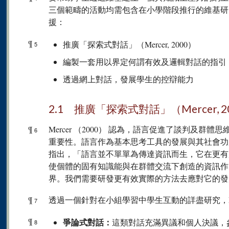
三個範疇的活動均需包含在小學階段推行的維基研
援：
¶
推廣「探索式對話」（Mercer, 2000）
5
編製一套用以界定何謂有效及邏輯對話的指引
透過網上對話，發展學生的控辯能力
2.1 推廣「探索式對話」（Mercer, 2
¶
Mercer （2000） 認為，語言促進了談判及
6
重要性。語言作為基本思考工具的發展與其社會功用
指出，「語言並不單單為傳達資訊而生，它在更有
使個體的固有知識能與在群體交流下創造的資訊作
界。我們需要研發更有效實際的方法去應對它的發
¶
透過一個針對在小組學習中學生互動的詳盡研究，Me
7
¶
爭論式對話：
這類對話充滿異議和個人決議，
8