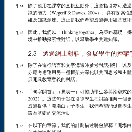
¶
除了應用在課堂的直接互動外，這套指引亦可透過
14
識的能力（Wegerif & Dawes, 2004）。
維及知識創建。這正是我們希望透過善用維基技術
¶
因此，我們以「Thinking together」為策
15
境中推動探索性對話，以幫助學生共建知識。
2.3 透過網上對話，發展學生的控辯
¶
除了在進行語言和文字溝通時參考對話指引，以及
16
亦應考慮運用另一種框架去深化以共同思考和主體
展開具教育意義的對話。
¶
「句字開首」（見表一）可協助學生參與論辯式的對話（Raven
17
2002）。這些句子旨在引導學生把討論推向一個
透過提供「開場白」予學生，我們希望能促進學生
設為基礎的交流活動。
¶
在以下的章節，我們的計劃描述將會解釋「開場白
18