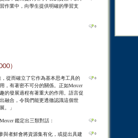
0
Comm
習作業中，向學生提供明確的學習支
0
Comm
0
Comm
0
0
Comm
0
Comm
0
Comm
0
Comm
000）
0
Comm
群體思維，從而確立了它作為基本思考工具的
0
0
Comm
，有著密不可分的關係。正如Mercer
0
Comm
趣的發展過程有著重大的作用。語言促
出融合，令我們能更透徹認識這個世
0
Comm
展。」
0
Comm
rcer 鑑定出三類對話：
0
0
Comm
0
Comm
參與者鮮會將資源集有化，或提出具建
0