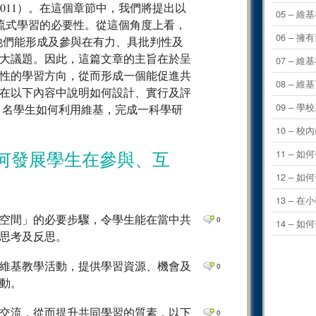
Staarman, 2011）。在這個章節中，我們將提出以
0
Comm
05 – 
，交流式學習的必要性。從這個角度上看，
0
Comm
06 –
令他們能形成及參與在有力、具批判性及
0
Comm
大議題。因此，這篇文章的主旨在於呈
07 – 
性的學習方向，從而形成一個能促進共
0
Comm
08 – 
在以下內容中說明如何設計、實行及評
0
Comm
09 – 
 名學生如何利用維基，完成一科學研
0
Comm
10 –
0
Comm
11 –
何發展學生在參與、互
0
Comm
12 –
0
Comm
13 – 
0
Comm
空間」的必要步驟，令學生能在當中共
0
14 –
0
Comm
思考及反思。
0
Comm
維基教學活動，提供學習資源、機會及
0
0
Comm
動。
0
Comm
交流，從而提升共同學習的質素，以下
0