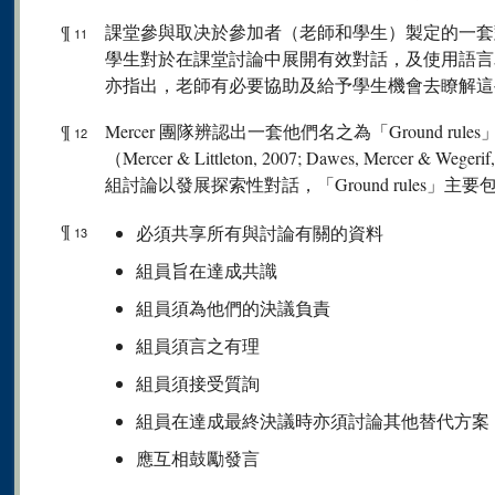
¶
課堂參與取决於參加者（老師和學生）製定的一套
11
學生對於在課堂討論中展開有效對話，及使用語言
亦指出，老師有必要協助及給予學生機會去瞭解這
¶
Mercer 團隊辨認出一套他們名之為「Ground r
12
（Mercer & Littleton, 2007; Dawes, Mercer
組討論以發展探索性對話，「Ground rules」主
¶
必須共享所有與討論有關的資料
13
組員旨在達成共識
組員須為他們的決議負責
組員須言之有理
組員須接受質詢
組員在達成最終決議時亦須討論其他替代方案
應互相鼓勵發言