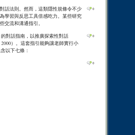
0
Comm
對話法則。然而，這類隱性規條令不少
0
0
Comm
為學習與反思工具倍感吃力。某些研究
0
Comm
些交流和溝通指引。
0
Comm
ules」的對話指南，以推廣探索性對話
0
0
Comm
 & Wegerif, 2000）。這套指引能夠讓老師實行小
要包含以下七條：
0
Comm
0
Comm
0
0
Comm
0
Comm
0
Comm
0
Comm
0
Comm
0
Comm
0
Comm