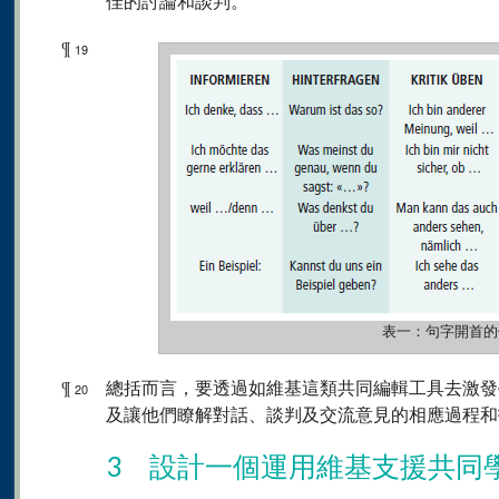
佳的討論和談判。
¶
19
表一：句字開首的
¶
總括而言，要透過如維基這類共同編輯工具去激發
20
及讓他們瞭解對話、談判及交流意見的相應過程和
3 設計一個運用維基支援共同