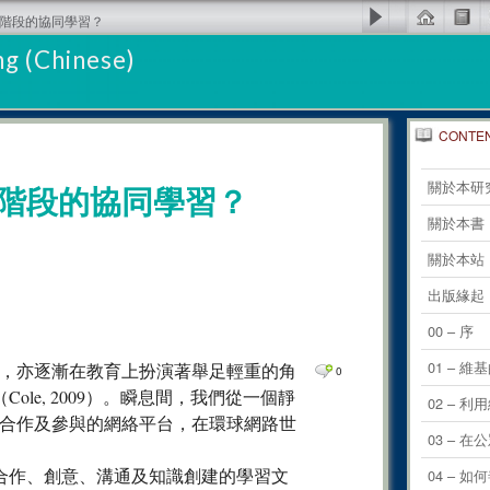
學階段的協同學習？
g (Chinese)
CONTE
0
Comm
關於本研
階段的協同學習？
0
Comm
關於本書
0
Comm
關於本站
0
Comm
出版緣起
0
Comm
00 – 序
0
Comm
01 – 維
，亦逐漸在教育上扮演著舉足輕重的角
0
Cole, 2009）。瞬息間，我們從一個靜
0
Comm
02 – 
合作及參與的網絡平台，在環球網路世
0
Comm
03 –
0
Comm
參與合作、創意、溝通及知識創建的學習文
04 – 