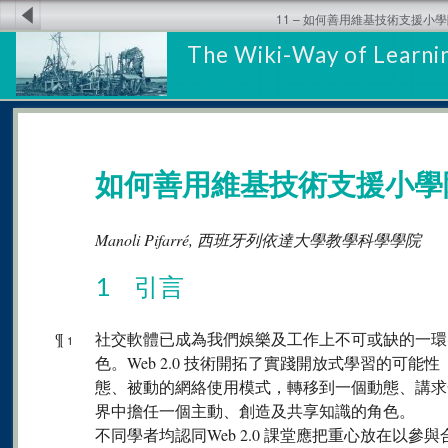
11 – 如何善用維基技術支援小
The Wiki-Way of Learnin
如何善用維基技術支援小學
Manoli Pifarré, 西班牙列依達大學教學科學學院
1 引言
¶
社交軟體已成為我們娛樂及工作上不可或缺的一環
1
色。Web 2.0 技術開拓了實踐開放式學習的可能性（
態、被動的網絡使用模式，轉移到一個動態、講求
界中擔任一個主動、創造及共享知識的角色。
不同學者均認同Web 2.0 課堂應把重心放在以