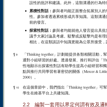
設性的批評和建議。此外，這類溝通的行為特
累積性對話：
參與者均能正面整合拓展別人的
性。參加者透過累積形成共享知識。這類溝通
前的發言。
探索性對話：
參與者均能就他人發言提出具批
議予大家討論及考慮。駁擊或反駁擊均是有理
相比，在這類談話中知識更能為公眾所接受，
¶
「Thinking together」計劃能提供各類相
9
通對小組研習的好處。透過發展、推行和評估「Thinki
性地顯示出探索性對話有助學生提高小組研習和獨
點與推行共同學習有著密切的關係（Mercer & Littleton, 200
2000）。
¶
在這個章節中，我們指出「Thinking togeth
10
學生在維基平台上共建知識。
2.2 編製一套用以界定何謂有效及邏