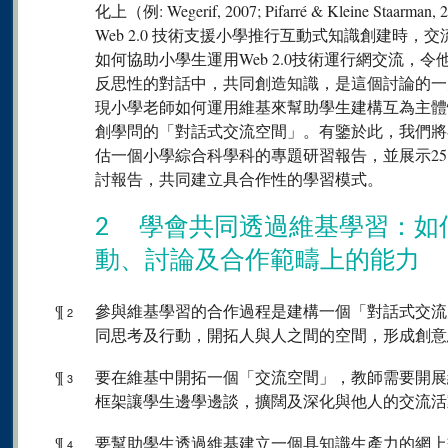
化上（例: Wegerif, 2007; Pifarré & Kleine 
Web 2.0 技術支援小學推行互動式知識創建時
如何協助小學生運用Web 2.0技術運行網交流，
反思性的對話中，共同創造知識，是這個討論的一
現小學老師如何運用維基來幫助學生建構互為主體
創學問的「對話式交流空間」。有鑒於此，我們將
估一個小學綜合科學科的專題研習報告，並展示25
討報告，共同建立具合作性的學習模式。
2 學會共同透過維基學習：如
動、討論及合作範疇上的能力
¶
參與維基學習的合作過程是建構一個「對話式交流
2
同思考及行動，開拓人與人之間的空間，形成創意
¶
要在維基中開拓一個「交流空間」，教師需要開展
3
框架讓學生邊學邊談，擴闊及深化與他人的交流活
¶
要幫助學生透過維基建立一個具知識生產力的網上
4