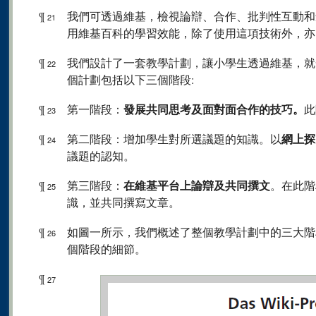
¶
我們可透過維基，檢視論辯、合作、批判性互動和
21
用維基百科的學習效能，除了使用這項技術外，亦
¶
我們設計了一套教學計劃，讓小學生透過維基，就
22
個計劃包括以下三個階段:
發展共同思考及面對面合作的技巧。
¶
第一階段：
此
23
網上探
¶
第二階段：增加學生對所選議題的知識。以
24
議題的認知。
在維基平台上論辯及共同撰文
¶
第三階段：
。在此階
25
識，並共同撰寫文章。
¶
如圖一所示，我們概述了整個教學計劃中的三大階
26
個階段的細節。
¶
27