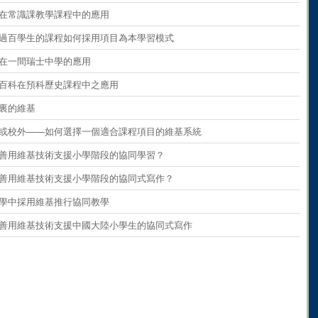
ents
on
paragraph 9
維基在常識課教學課程中的應用
ents
on
paragraph 10
 擁有過百學生的課程如何採用項目為本學習模式
ents
on
paragraph 11
維基在一間瑞士中學的應用
ents
on
paragraph 12
維基百科在預科歷史課程中之應用
ents
on
paragraph 13
學校裏的維基
ents
on
paragraph 14
 校內或校外——如何選擇一個適合課程項目的維基系統
ents
on
paragraph 15
 如何善用維基技術支援小學階段的協同學習？
ents
on
paragraph 16
 如何善用維基技術支援小學階段的協同式寫作？
ents
on
paragraph 17
在小學中採用維基推行協同教學
ents
on
paragraph 18
 如何善用維基技術支援中國大陸小學生的協同式寫作
ents
on
paragraph 19
ents
on
paragraph 20
ents
on
paragraph 21
ents
on
paragraph 22