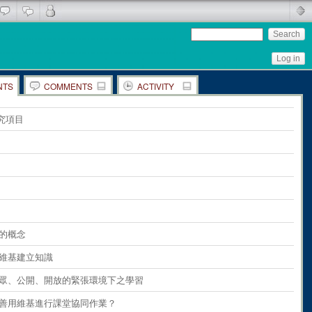
Log in
NTS
COMMENTS
ACTIVITY
ents
on
the whole page
究項目
ents
on
paragraph 1
ents
on
paragraph 2
ents
on
paragraph 3
ents
on
paragraph 4
ents
on
paragraph 5
基的概念
ents
on
paragraph 6
利用維基建立知識
ents
on
paragraph 7
 在公眾、公開、開放的緊張環境下之學習
ents
on
paragraph 8
如何善用維基進行課堂協同作業？