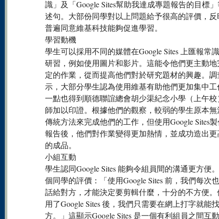
識」及「Google Sites幫助我達成專題報告的目標
述句。大部份同學對以上問題給予很高的評價，反
普遍同意維基科技能夠促進學習。
學習動機
學生可以採用不同的媒體在Google Sites 上匯報常
研習，例如使用圖片和影片。這能令他們更主動地
定的作業，從而提高他們對於研究題材的興趣。調
示，大部分學生認為使用維基有助他們更加集中工
一點也得到順德聯誼總會胡少渠紀念小學（上午校
師加以印證。根據他們的觀察，較弱的學生原本無
傳統方法來完成他們的工作，但使用Google Sites
報告後，他們對作業變得更加熱情，並成功造出更
的成品。
小組互動
學生認同Google Sites 能夠令組員間的溝通更方便
個同學的評價：「使用Google Sites 前，我們每次
話給對方，才能決定要剪輯什麼，十分的不方便。
用了Google Sites 後，我們只需要在網上打字就能
方。」這顯示Google Sites 是一個有利組員之間互