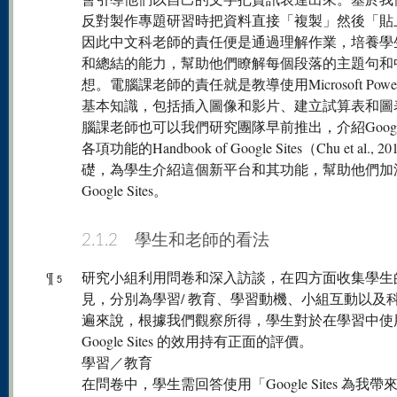
反對製作專題研習時把資料直接「複製」然後「貼
因此中文科老師的責任便是通過理解作業，培養學
和總結的能力，幫助他們瞭解每個段落的主題句和
想。電腦課老師的責任就是教導使用Microsoft Powerp
基本知識，包括插入圖像和影片、建立試算表和圖
腦課老師也可以我們研究團隊早前推出，介紹Google S
各項功能的Handbook of Google Sites（Chu et al., 
礎，為學生介紹這個新平台和其功能，幫助他們加
Google Sites。
2.1.2 學生和老師的看法
¶
研究小組利用問卷和深入訪談，在四方面收集學生
5
見，分別為學習/ 教育、學習動機、小組互動以及
遍來說，根據我們觀察所得，學生對於在學習中使
Google Sites 的效用持有正面的評價。
學習／教育
在問卷中，學生需回答使用「Google Sites 為我帶