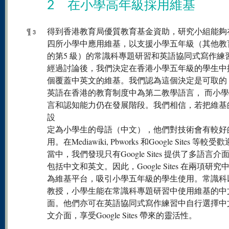
2 在小學高年級採用維基
¶
得到香港教育局優質教育基金資助，研究小組能夠
3
四所小學中應用維基，以支援小學五年級（其他教
的第5 級）的常識科專題研習和英語協同式寫作練
經過討論後，我們決定在香港小學五年級的學生中
個覆蓋中英文的維基。我們認為這個決定是可取的
英語在香港的教育制度中為第二教學語言， 而小
言和認知能力仍在發展階段。我們相信，若把維基
設
定為小學生的母語（中文），他們對技術會有較好
用。在Mediawiki, Pbworks 和Google Sites 等較
當中，我們發現只有Google Sites 提供了多語言介
包括中文和英文。因此，Google Sites 在兩項研究
為維基平台，吸引小學五年級的學生使用。常識科
教授，小學生能在常識科專題研習中使用維基的中
面。他們亦可在英語協同式寫作練習中自行選擇中
文介面，享受Google Sites 帶來的靈活性。