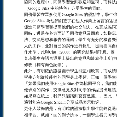
協同的過程中，同儕學習受到歡迎和重視，而科技
（Google Sites 中的特色）亦受學生的青睞。
同儕學習在眾多使用Google Sites 的優點中，學生
Google Sites 為他們創造了在他人作業上留言的途
促進同儕學習和提高他們的社交能力。在完成協同
同時，透過在各方面給予同儕意見及回應，如拼寫
法、交流思想和報告的邏輯，學生有充分的機會去
人的工作，並對自己的寫作進行反思，從而提高自
作水準，此與Chu（2008）的研究結果相呼應。圖
某班學生在語言運用上提出的意見和於寫作上所作
修改（標有顏色記號）。
此外，有明確的證據顯示學生能互相欣賞，而成績
學生亦能從較能幹的同學身上學習。正如一個學生
「如果我們使用Google Sites 作為協同平台，我們
他班別的寫作，交換意見及對同學的作品提出建議
如果寫在紙上，我們只能讀到寥寥數篇。」因此，
遍對能在Google Sites上分享成品表示歡迎。
更令人鼓舞的是，有明確的證據指出學生能夠從過
相學習。就如下面的例子所示，一個學生看完同學