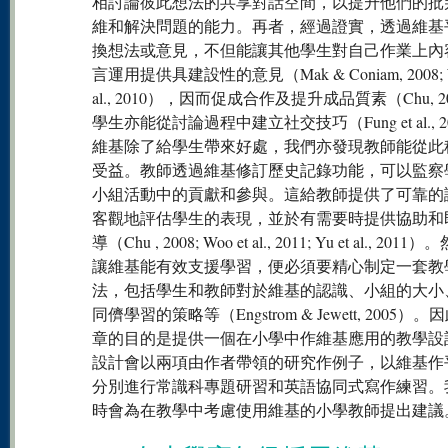
相討論彼此想法的共享對話空間，以提升他們的批
維和解決問題的能力。再者，經過證實，透過維基
換想法或意見，不但能讓其他學生對自己作業上內
言運用提供具建設性的意見（Mak & Coniam, 2008; W
al., 2010），因而促成合作及提升成品質素（Chu, 2
學生亦能從討論過程中建立社交技巧（Fung et al., 2
維基除了給學生帶來好處，我們亦發現教師能從此
受益。教師透過維基修訂歷史記錄功能，可以監察
小組活動中的貢獻和參與。這給教師提供了可靠的
客觀地評估學生的表現，並於有需要時提供協助和
導（Chu , 2008; Woo et al., 2011; Yu et al., 20
讓維基能有效支援學習，便必須要精心制定一套教
法，包括學生和教師對於維基的認識、小組的大小
同儕學習的策略等（Engstrom & Jewett, 2005）
章的目的是提供一個在小學中作維基應用的教學設
設計會以兩項由作者帶領的研究作例子，以維基作
分別進行常識科專題研習和英語協同式寫作練習。
時會為在教學中考慮使用維基的小學教師提出建議