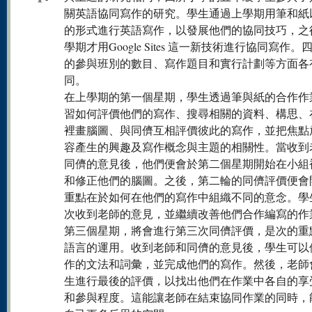
關英語協同寫作的研究。學生通過上學期用筆和紙
的形式進行英語寫作，以發展他們的協同技巧，之
學期才用Google Sites 這一新技術進行協同寫作。
的參與班別的數目、寫作題目和實行計劃等方面各
同。
在上學期的第一個星期，學生透過筆與紙的合作作
習如何評價他們的寫作、搜尋相關的資料、構思、
裡畫腦圖、與同儕互相評價彼此的寫作，並把焦點
容產生的興趣及寫作概念與主題的相關性。當收到
同儕的意見後，他們便會於第二個星期開始在小組
和修正他們的腦圖。之後，第二輪的同儕評價便會
重點在於如何在他們的寫作中組織不同的意念。學
次收到老師的意見，並繼續改善他們合作編寫的作
第三個星期，將會進行第三次同儕評價，是次的重
語言的運用。收到老師和同儕的意見後，學生可以
作的文法和詞彙，並完成他們的寫作。然後，老師
生進行最後的評價，以找出他們在作業中各自的享
和參與程度。這能讓老師在結束協同作業的同時，