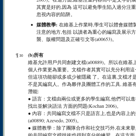
其實是好的,因為 這可以避免學生陷入過分注
忽視內容的陷阱。
媒體教學:
在維基上作業時,學生可以體會媒體
注意的地方,包括 以讀者為重心的編寫及展示
襲、版權問題及正確引文等(a00653)。
(b)所有
¶
30
維基允許用戶共同創建文檔(a00889)。所以在維基
個人作業更為重要。文檔作者其實可以充分利用這
但這項功能卻或多或少被隱藏 了。在這裏,文檔才是
不是其編寫人。作為夥伴及團體工作的工具, 維基
潛能:
● 語言：文檔由兩位或更多的學生編寫,他們可以進
找出並解決語法 方面的問題(Kochan 2006)。
● 內容：共同編寫文檔不只是語言上,也是內容上
(a00890; Azevedo, 2005)。
● 媒體教學：除了團隊合作和社交技巧外,在未來
的共同編寫文檔技術也得到充分的練習。在這方面