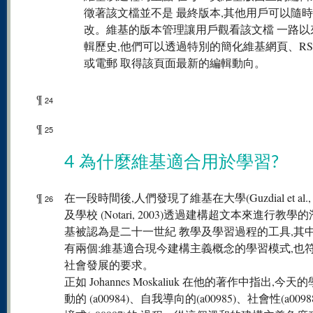
徵著該文檔並不是 最終版本,其他用戶可以隨
改。維基的版本管理讓用戶觀看該文檔 一路以
輯歷史,他們可以透過特別的簡化維基網頁、RS
或電郵 取得該頁面最新的編輯動向。
¶
24
¶
25
4 為什麼維基適合用於學習?
¶
在一段時間後,人們發現了維基在大學(Guzdial et al., 
26
及學校 (Notari, 2003)透過建構超文本來進行教學
基被認為是二十一世紀 教學及學習過程的工具,其
有兩個:維基適合現今建構主義概念的學習模式,也
社會發展的要求。
正如 Johannes Moskaliuk 在他的著作中指出,今
動的 (a00984)、自我導向的(a00985)、社會性(a009