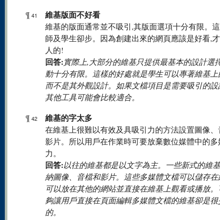
維基版面不好看
¶
41
維基的版面通常並不吸引,其版面選項十分有限。
師及學生卻步。因為創建出來的網頁應該是好看,
人的!
回答:
實際上,大部分的維基只提供最基本的設計選擇
動十分有限。這樣的好處就是學生可以專著維基上
而不是其外觀設計。如果文檔項目是需要吸引的設
其他工具可能會比較適合。
維基的字太多
¶
42
在維基上很難以有效及具吸引力的方法設置圖像、
影片。所以用戶在作業時可要放棄數位媒體中的多
力。
回答:
以往的維基都是以文字為主。一些新式的維
納圖像、音檔和影片。這些多媒體文檔可以儲存在
可以放在其他的網站並直接在維基上觀看或播放。
夠讓用戶直接在頁面編輯多媒體文檔的維基卻是很
的。