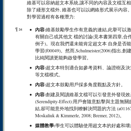
維基可以容納超文本系統,讓不同的內容及文檔互
除了綫形文檔外, 維基也可以以網絡形式展示內容
對學習過程有各種潛力:
¶
內容:
維基鼓勵學生作有意義的連結,此擧可以
34
有關自己或其他文 檔的討論(見本書第四章,合
例子)。現在我們還未能肯定超文本 自身是否
學習(f00049)。然而,Schulmeister(2006)指出,
比純閱讀更能夠啟發學習。
內容:
超文本特別適合如參考資料、論證樹及決
等文檔模式。
內容:
超文本鼓勵用戶採多角度觀點及方針。
內容:
創建及閱讀維基文檔可以引發意外發現效
(Serendipity-Effect):用戶會隨意點擊與主題無
結,卻可能意外地找到瞭解決問題的方法 (a01167
Moskaliuk & Kimmerle, 2008; Bremer, 2012)。
媒體教學:
學生可以體驗使用超文本的好處和壞