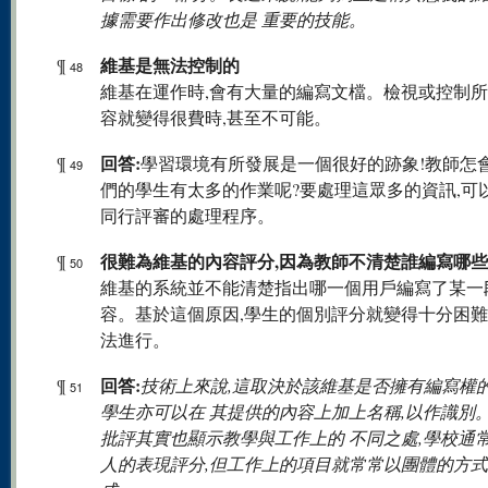
據需要作出修改也是 重要的技能。
維基是無法控制的
¶
48
維基在運作時,會有大量的編寫文檔。檢視或控制
容就變得很費時,甚至不可能。
回答:
¶
學習環境有所發展是一個很好的跡象!教師怎
49
們的學生有太多的作業呢?要處理這眾多的資訊,可
同行評審的處理程序。
很難為維基的內容評分,因為教師不清楚誰編寫哪
¶
50
維基的系統並不能清楚指出哪一個用戶編寫了某一
容。基於這個原因,學生的個別評分就變得十分困難
法進行。
回答:
¶
技術上來說,這取決於該維基是否擁有編寫權
51
學生亦可以在 其提供的內容上加上名稱,以作識別
批評其實也顯示教學與工作上的 不同之處,學校通
人的表現評分,但工作上的項目就常常以團體的方