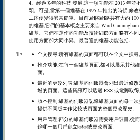
4。經過多年的科技 發展,這一項功能在 2013 年並
穎。可是,當第一個維基在 1995 年推出的時候,修
工序便變得異常簡單。目前,網際網路共有大約 100 
的維基,它們的基本概念主要來自 Ward Cunningha
維基。它們在運作的功能及技術細節方面略有不同
使用方面卻大同小異。最普遍的維基功能包括:
¶
全文搜尋:所有維基的頁面都可以在全文中搜尋
9
推介功能:在每一個維基頁面,都可以展示其他
面。
最近的更改列表:維基的伺服器會列出最近修改
增的頁面。這些資訊可以透過 RSS 或電郵取得
版本控制:維基的伺服器記錄維基頁面的每一次
提供不同版本作比較或頁面的整個更改歷史。
用戶管理:部分的維基伺服器需要用戶註冊,從
錄哪一個用戶創立￼￼或更改頁面。