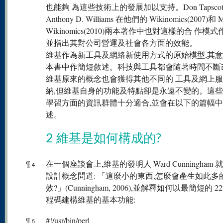
也能夠 為這些技術上的發展加以支持。Don Tapscot
Anthony D. Williams 在他們的 Wikinomics(2007)和 M
Wikinomics(2010)兩本著作中也對這樣的合 作模
並指出其對公司營運及社會各方面的效能。
維基作為新工具及網絡新使用方式的原始模型,其
本書中作簡短敘述。科技與工具都會隨著時間不斷
維基原來的概念也會獲得其他不同的 工具及網上
納,但維基自身的功能及特點卻是永遠不變的。這些
學習方面的資訊群體十分適合,並會在以下的篇幅
述。
2 維基是如何構成的?
¶
在一個座談會上,維基的發明人 Ward Cunningham
4
設計概念問道: 「這麼小的東西,怎麼會產生如此多
效?」(Cunningham, 2006),並解釋如何以最簡短的 222 
程碼建構維基的基本功能:
¶
#!/usr/bin/perl
5