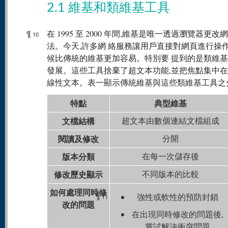
2.1 維基和類維基工具
¶
在 1995 至 2000 年間,維基是唯一透過瀏覽器更改
10
法。今天,許多網 絡服務讓用戶直接對網頁進行操作
候比傳統的維基更加容易。特別要 提到的是類維
發展。這些工具捨棄了超文本功能,並把焦點集中在
線性文本。表一顯示傳統維基與這些類維基工具之
特點
典型維基
文檔結構
超文本由數個連結文檔組成
閱讀及修改
分開
版本分類
在每一次儲存後
修改歷史顯示
不同版本的比較
如何處理同時修
¶
強性或軟性的預防封鎖
11
改的問題
在出現同時修改的問題後,
嘗試解決衝突問題