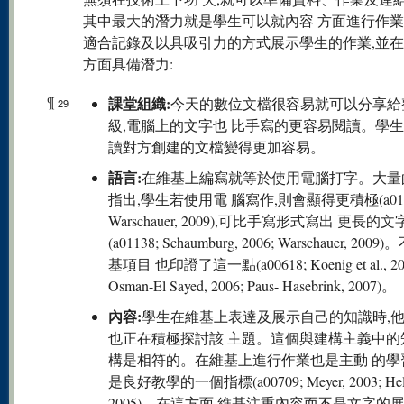
其中最大的潛力就是學生可以就內容 方面進行作
適合記錄及以具吸引力的方式展示學生的作業,並
方面具備潛力:
¶
課堂組織:
今天的數位文檔很容易就可以分享給
29
級,電腦上的文字也 比手寫的更容易閱讀。學
讀對方創建的文檔變得更加容易。
語言:
在維基上編寫就等於使用電腦打字。大量
指出,學生若使用電 腦寫作,則會顯得更積極(a011
Warschauer, 2009),可比手寫形式寫出 更長的文
(a01138; Schaumburg, 2006; Warschauer, 20
基項目 也印證了這一點(a00618; Koenig et al., 20
Osman-El Sayed, 2006; Paus- Hasebrink, 2007)。
內容:
學生在維基上表達及展示自己的知識時,
也正在積極探討該 主題。這個與建構主義中的
構是相符的。在維基上進行作業也是主動 的學
是良好教學的一個指標(a00709; Meyer, 2003; Hel
2005)。在這方面,維基注重內容而不是文字的