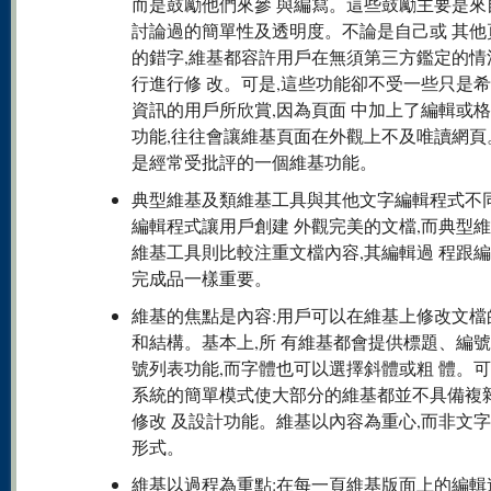
而是鼓勵他們來參 與編寫。這些鼓勵主要是來
討論過的簡單性及透明度。不論是自己或 其他
的錯字,維基都容許用戶在無須第三方鑑定的情
行進行修 改。可是,這些功能卻不受一些只是
資訊的用戶所欣賞,因為頁面 中加上了編輯或
功能,往往會讓維基頁面在外觀上不及唯讀網頁
是經常受批評的一個維基功能。
典型維基及類維基工具與其他文字編輯程式不
編輯程式讓用戶創建 外觀完美的文檔,而典型
維基工具則比較注重文檔內容,其編輯過 程跟
完成品一樣重要。
維基的焦點是內容:用戶可以在維基上修改文檔
和結構。基本上,所 有維基都會提供標題、編
號列表功能,而字體也可以選擇斜體或粗 體。可
系統的簡單模式使大部分的維基都並不具備複
修改 及設計功能。維基以內容為重心,而非文
形式。
維基以過程為重點:在每一頁維基版面上的編輯