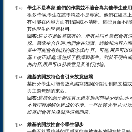
學生不是專家,他們的作業並不適合為其他學生使用
¶
43
很多時候,學生在該學科並不是專家。他們在維基
有可能在內容方面有錯誤或不清晰。這些頁面不能
其他學生的學習材料。
回答:
這並不是維基獨有的。所有共同作業都會有
況。當學生合作時,他們會在知識、經驗和內容方面
當中可能會有錯誤的概念或內 容。可是,用戶可以
基上改正錯處,這包括了教師和學生。對於不明白
的內容,用戶可以發表意見及進行討論。
維基的開放特色會引來故意破壞
¶
44
某部分學生可能會故意編寫錯誤的資訊,刪除文檔
與主題無關的東西。
回答:
這樣的惡作劇在真正維基應用時很少發生,亦
本管理輕易解決造成的不便。一些比較大型,向公
維基則會有垃圾郵件這個問題。
維基的開放性會令學生卻步
¶
45
一些不熟悉維基的用戶可能會被維基的開放性及缺