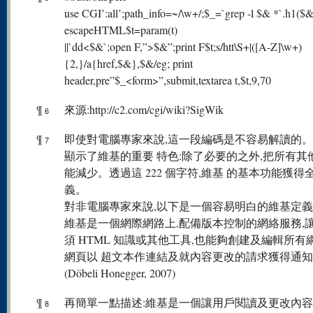
use CGI’:all’;path_info=~/\w+/;$_=`grep -l $& *`.h1($&
escapeHTML$t=param(t)
||`dd<$&`;open F,”>$&”;print F$t;s/htt\S+|([A-Z]\w+)
{2,}/a{href,$&},$&/eg; print
header,pre”$_<form>”,submit,textarea t,$t,9,70
¶
來源:http://c2.com/cgi/wiki?SigWik
6
¶
即使對電腦專家來說,這一段編碼是不容易解讀的
7
顯示了維基的重要 特色:除了必要的之外,把所有其
能減少。透過這 222 個字符,維基 的基本功能獲得
義。
對非電腦專家來說,以下是一個容易明白的維基定義
維基是一個網際網路上,配備版本控制的網絡服務,
須 HTML 知識或其他工具,也能夠創建及編輯所有
網頁以 超文本作連結及就內容更改的請求獲得通
(Döbeli Honegger, 2007)
¶
再簡單一點描述:維基是一個讓用戶閱讀及更改內
8