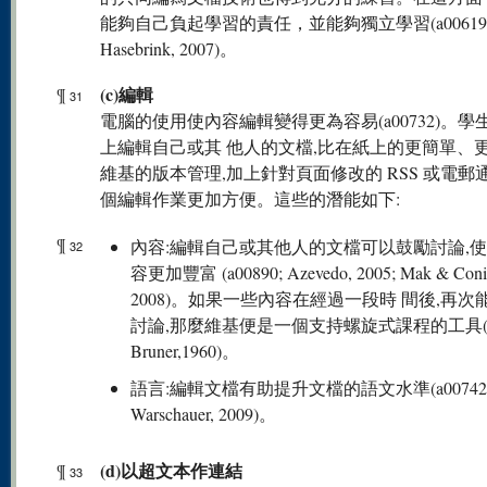
能夠自己負起學習的責任，並能夠獨立學習(a00619; P
Hasebrink, 2007)。
(c)編輯
¶
31
電腦的使用使內容編輯變得更為容易(a00732)。學
上編輯自己或其 他人的文檔,比在紙上的更簡單、
維基的版本管理,加上針對頁面修改的 RSS 或電郵
個編輯作業更加方便。這些的潛能如下:
¶
內容:編輯自己或其他人的文檔可以鼓勵討論,
32
容更加豐富 (a00890; Azevedo, 2005; Mak & Coni
2008)。如果一些內容在經過一段時 間後,再次
討論,那麼維基便是一個支持螺旋式課程的工具(Je
Bruner,1960)。
語言:編輯文檔有助提升文檔的語文水準(a00742
Warschauer, 2009)。
(d)以超文本作連結
¶
33