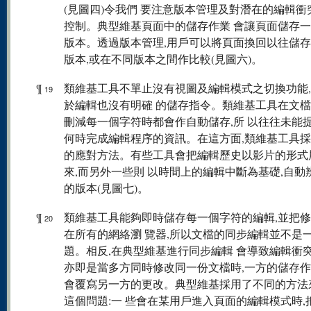
(見圖四)令我們 要注意版本管理及對潛在的編輯衝
控制。典型維基頁面中的儲存作業 會讓頁面儲存
版本。透過版本管理,用戶可以將頁面換回以往儲存
版本,或在不同版本之間作比較(見圖六)。
¶
類維基工具不單止沒有視圖及編輯模式之切換功能
19
於編輯也沒有明確 的儲存指令。類維基工具在文
刪減每一個字符時都會作自動儲存,所 以往往未能
何時完成編輯程序的資訊。在這方面,類維基工具採
的應對方法。有些工具會把編輯歷史以影片的形式
來,而另外一些則 以時間上的編輯中斷為基礎,自動
的版本(見圖七)。
¶
類維基工具能夠即時儲存每一個字符的編輯,並把
20
在所有的網絡瀏 覽器,所以文檔的同步編輯並不是
題。相反,在典型維基進行同步編輯 會導致編輯衝突
亦即是當多方同時修改同一份文檔時,一方的儲存作
會覆寫另一方的更改。典型維基採用了不同的方法
這個問題:一 些會在某用戶進入頁面的編輯模式時,