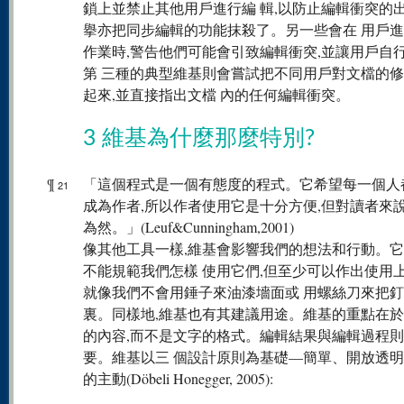
鎖上並禁止其他用戶進行編 輯,以防止編輯衝突的出
擧亦把同步編輯的功能抹殺了。另一些會在 用戶
作業時,警告他們可能會引致編輯衝突,並讓用戶自
第 三種的典型維基則會嘗試把不同用戶對文檔的
起來,並直接指出文檔 內的任何編輯衝突。
3 維基為什麼那麼特別?
¶
「這個程式是一個有態度的程式。它希望每一個人
21
成為作者,所以作者使用它是十分方便,但對讀者來
為然。」(Leuf&Cunningham,2001)
像其他工具一樣,維基會影響我們的想法和行動。
不能規範我們怎樣 使用它們,但至少可以作出使用上
就像我們不會用錘子來油漆墻面或 用螺絲刀來把
裏。同樣地,維基也有其建議用途。維基的重點在於
的內容,而不是文字的格式。編輯結果與編輯過程
要。維基以三 個設計原則為基礎—簡單、開放透
的主動(Döbeli Honegger, 2005):