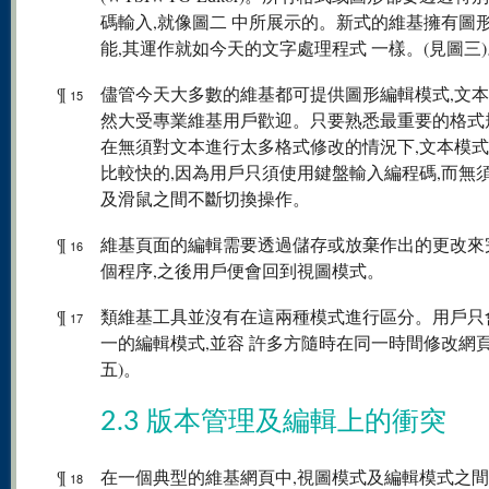
碼輸入,就像圖二 中所展示的。新式的維基擁有圖
能,其運作就如今天的文字處理程式 一樣。(見圖三)
¶
儘管今天大多數的維基都可提供圖形編輯模式,文
15
然大受專業維基用戶歡迎。只要熟悉最重要的格式
在無須對文本進行太多格式修改的情況下,文本模
比較快的,因為用戶只須使用鍵盤輸入編程碼,而無
及滑鼠之間不斷切換操作。
¶
維基頁面的編輯需要透過儲存或放棄作出的更改來
16
個程序,之後用戶便會回到視圖模式。
¶
類維基工具並沒有在這兩種模式進行區分。用戶只
17
一的編輯模式,並容 許多方隨時在同一時間修改網頁
五)。
2.3 版本管理及編輯上的衝突
¶
在一個典型的維基網頁中,視圖模式及編輯模式之
18