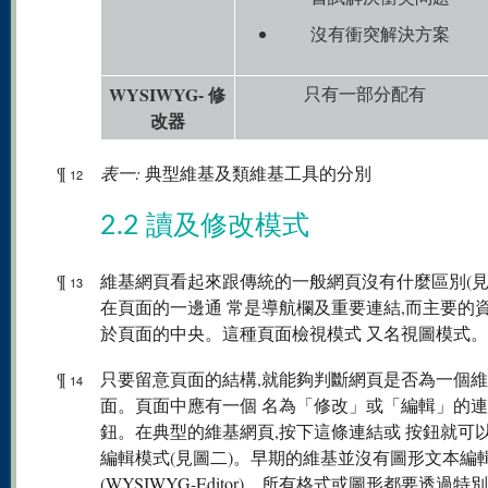
沒有衝突解決方案
WYSIWYG- 修
只有一部分配有
改器
¶
表一:
典型維基及類維基工具的分別
12
2.2 讀及修改模式
¶
維基網頁看起來跟傳統的一般網頁沒有什麼區別(見
13
在頁面的一邊通 常是導航欄及重要連結,而主要的
於頁面的中央。這種頁面檢視模式 又名視圖模式。
¶
只要留意頁面的結構,就能夠判斷網頁是否為一個
14
面。頁面中應有一個 名為「修改」或「編輯」的
鈕。在典型的維基網頁,按下這條連結或 按鈕就可
編輯模式(見圖二)。早期的維基並沒有圖形文本編
(WYSIWYG-Editor)。所有格式或圖形都要透過特