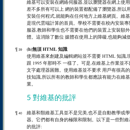
維基可以安裝在網絡伺服器,並以瀏覽器在網上使
差不多所有可以上 網的裝置都配備了瀏覽器,所以
安裝任何程式,就能夠在任何地方上維基網頁。維
是現代雲端計算的首員。學校不需要在校內安裝專
服器,教師和學生也不需要在他們的裝置上安裝額
體。這消除了數位 媒體在使用上的障礙,也能夠減
(h)無須 HTML 知識
¶
39
使用維基來創建及編輯網站並不需要 HTML 知識,
跟 1995 年那時不 一樣了。可是,在維基上作業並
文字處理器困難。使用維基並不要求 用戶有很高
技知識,所以所有的教師和學生都應該有能力在維
業。
5 對維基的批評
¶
維基和類維基工具並不是完美,也不是自動教學或
40
器。它們都有自身的極限和限制。以下是一些對維
的批評: