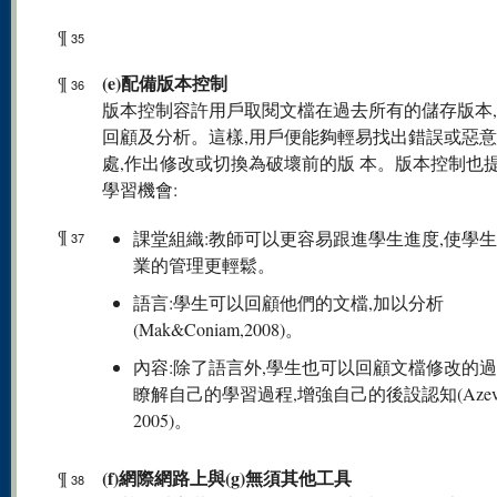
¶
35
(e)配備版本控制
¶
36
版本控制容許用戶取閱文檔在過去所有的儲存版本
回顧及分析。這樣,用戶便能夠輕易找出錯誤或惡
處,作出修改或切換為破壞前的版 本。版本控制也
學習機會:
¶
課堂組織:教師可以更容易跟進學生進度,使學
37
業的管理更輕鬆。
語言:學生可以回顧他們的文檔,加以分析
(Mak&Coniam,2008)。
內容:除了語言外,學生也可以回顧文檔修改的過
瞭解自己的學習過程,增強自己的後設認知(Azeve
2005)。
(f)網際網路上與(g)無須其他工具
¶
38