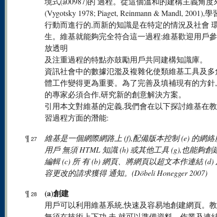
境式(a00987)的 過程。從這個溫和的建構主義角度
(Vygotsky 1978; Piaget, Reinmann & Mandl, 200
行動而進行的,而新的知識是在特定的情況及社會 
生。維基就能夠完全符合這一過程:維基歡迎用戶參
放透明
及注重過程的特點亦鼓勵用戶共同建構知識庫。
資訊社會中的數據氾濫及複雜化使類維基工具及多
體工作變得更為重要。為了完善及填補現有的方針
的專家必須合作,研究新的創意解決方案。
引用本文對維基的定義,我們會在以下探討維基在
習過程方面的潛能:
¶
維基是一個網際網路上 (f),配備版本控制 (e) 的網絡
27
用戶 無須 HTML 知識 (h) 或其他工具 (g),也能夠創建 
編輯 (c) 所 有 (b) 網頁、將網頁以超文本作連結 (d
容更改的請求獲得 通知。(Döbeli Honegger 2007)
(a)創建
¶
28
用戶可以利用維基系統,快速及容易地創建網頁。
無須在技術上下功 夫,就可以準備資料、作業及連