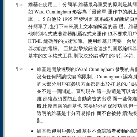
¶
維基在使用上十分簡單:維基最為重要的原則是其簡
22
如 Ward Cunningham 形容為「最簡單,運作中的網
庫」。5 自他於 1995 年發明 維基系統後,編輯網
分簡單了,也打下未來網上文本編輯器的基 礎。維
他特別程式或瀏覽器附屬程式來運作,也不要求用
HTML 編碼等的技術知識。使用維基只需要一台
器功能的電腦。 至於點擊按鈕會連接到圖形編輯
基本的文字格式工具,則取決於編 碼中的特別字符
¶
維基是開放透明的:Ward Cunningham 發明的
23
沒有任何閱讀或編 寫限制。Cunningham 認為
的大部分用戶在參與方面都是出於好 意的,而
並不是一個問題。直到現在,這一點還是可以肯
雖 然維基須要防止自動廣告的出現,而一些像
般,比較暴露的維基也 需要額外的保護功能,但
透明的維基是十分容易操作,而不會被持 續滋
亂。
維基歡迎用戶參與:維基並不會讓讀者被動的閱