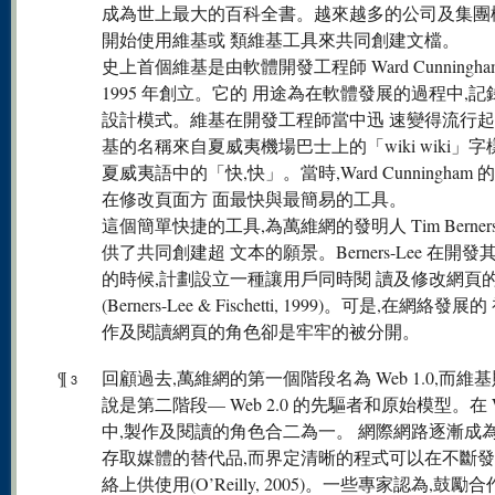
成為世上最大的百科全書。越來越多的公司及集團
開始使用維基或 類維基工具來共同創建文檔。
史上首個維基是由軟體開發工程師 Ward Cunningha
1995 年創立。它的 用途為在軟體發展的過程中,
設計模式。維基在開發工程師當中迅 速變得流行
基的名稱來自夏威夷機場巴士上的「wiki wiki」字樣
夏威夷語中的「快,快」。當時,Ward Cunningham
在修改頁面方 面最快與最簡易的工具。
這個簡單快捷的工具,為萬維網的發明人 Tim Berners-
供了共同創建超 文本的願景。Berners-Lee 在開
的時候,計劃設立一種讓用戶同時閱 讀及修改網頁
(Berners-Lee & Fischetti, 1999)。可是,在網絡發展
作及閱讀網頁的角色卻是牢牢的被分開。
¶
回顧過去,萬維網的第一個階段名為 Web 1.0,而維
3
說是第二階段— Web 2.0 的先驅者和原始模型。在 We
中,製作及閱讀的角色合二為一。 網際網路逐漸成
存取媒體的替代品,而界定清晰的程式可以在不斷發
絡上供使用(O’Reilly, 2005)。一些專家認為,鼓勵