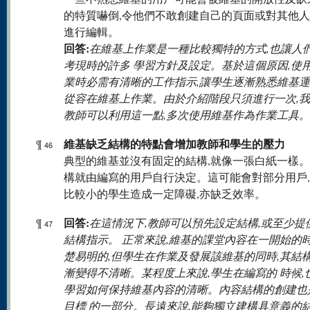
的特質嚇倒,令他們不敢創建自己的頁面或對其他
進行編輯。
回答:
在維基上作業是一種比較獨特的方式,也讓人
考現時的許多 學習方針及設定。基於這個原因,使
業時必需有清晰的工作指示,讓學生逐漸熟悉維基運
從容在維基上作業。由於介紹階段只須進行一次,
教師可以利用這一點,多次使用維基作為作業工具。
維基缺乏結構的特點會增加教師和學生的壓力
¶
46
典型的維基並沒有固定的結構,就像一張白紙一樣
構就由編寫的用戶自行決定。這可能會對部分用戶
比較小的學生造成一定障礙,亦缺乏效率。
回答:
¶
在這情況下,教師可以預先設定結構,或至少提
47
結構指示。 正常來說,維基的課堂內容在一開始的
楚易明的,但學生在作業及發展該維基的同時,其結
漸變得不清晰。某程度上來說,學生在編寫的 時候,
學習如何保持維基內容的清晰。內容結構的創建也
目標 的一部分。長遠來說,能夠獨立建構具意義的結