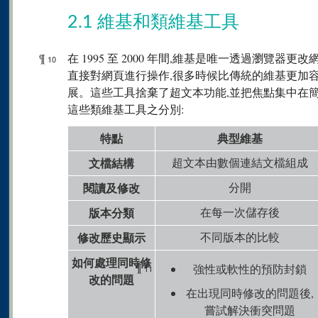
2.1 維基和類維基工具
¶
在 1995 至 2000 年間,維基是唯一透過瀏覽器
10
直接對網頁進行操作,很多時候比傳統的維基更加
展。這些工具捨棄了超文本功能,並把焦點集中在
這些類維基工具之分別:
特點
典型維基
文檔結構
超文本由數個連結文檔組成
閱讀及修改
分開
版本分類
在每一次儲存後
修改歷史顯示
不同版本的比較
如何處理同時修
¶
強性或軟性的預防封鎖
11
改的問題
在出現同時修改的問題後,
嘗試解決衝突問題