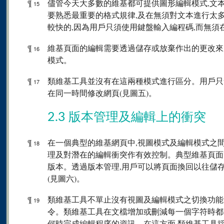
¶
儘管今天大多數的維基都可提供圖形編輯模式,文
15
要熟悉最重要的格式規律,及在無須對文本進行太
較快的,因為用戶只須使用鍵盤輸入編程碼,而無
¶
維基頁面的編輯需要透過儲存或放棄作出的更改來
16
模式。
¶
類維基工具並沒有在這兩種模式進行區分。用戶只
17
在同一時間修改網頁(見圖五)。
2.3 版本管理及編輯上的衝突
¶
在一個典型的維基網頁中,視圖模式及編輯模式之間
18
理及對潛在的編輯衝突作有效控制。典型維基頁面
版本。透過版本管理,用戶可以將頁面換回以往儲存
(見圖六)。
¶
類維基工具不單止沒有視圖及編輯模式之切換功能
19
令。類維基工具在文檔增加或刪減每一個字符時都
何時完成編輯程序的資訊。在這方面,類維基工具