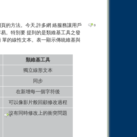
0
Comm
0
Comm
0
Comm
更改網頁的方法。今天,許多網 絡服務讓用戶
0
容易。特別要 提到的是類維基工具之發
簡 單的線性文本。表一顯示傳統維基與
類維基工具
獨立線形文本
同步
在新增每一個字符後
可以像影片般回顧修改過程
沒有同時修改上的衝突問題
0