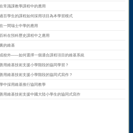
ents
on
paragraph 9
維基在常識課教學課程中的應用
ents
on
paragraph 10
 擁有過百學生的課程如何採用項目為本學習模式
ents
on
paragraph 11
維基在一間瑞士中學的應用
ents
on
paragraph 12
維基百科在預科歷史課程中之應用
ents
on
paragraph 13
學校裏的維基
ents
on
paragraph 14
 校內或校外——如何選擇一個適合課程項目的維基系統
ents
on
paragraph 15
 如何善用維基技術支援小學階段的協同學習？
ents
on
paragraph 16
 如何善用維基技術支援小學階段的協同式寫作？
ents
on
paragraph 17
在小學中採用維基推行協同教學
ents
on
paragraph 18
 如何善用維基技術支援中國大陸小學生的協同式寫作
ents
on
paragraph 19
ents
on
paragraph 20
ents
on
paragraph 21
ents
on
paragraph 22