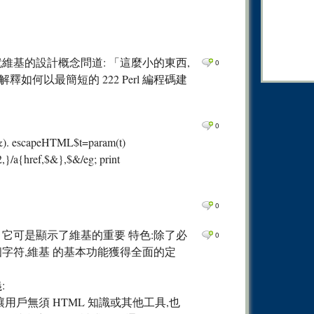
0
Comm
0
Comm
0
Comm
am 就維基的設計概念問道: 「這麼小的東西,
0
0
Comm
,並解釋如何以最簡短的 222 Perl 編程碼建
0
Comm
0
Comm
0
($&). escapeHTML$t=param(t)
0
Comm
2,}/a{href,$&},$&/eg; print
0
Comm
0
Comm
0
0
Comm
0
Comm
它可是顯示了維基的重要 特色:除了必
0
個字符,維基 的基本功能獲得全面的定
0
Comm
0
Comm
:
0
Comm
用戶無須 HTML 知識或其他工具,也