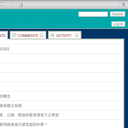
Log in
NTS
COMMENTS
ACTIVITY
ents
on
the whole page
究項目
ents
on
paragraph 1
ents
on
paragraph 2
ents
on
paragraph 3
ents
on
paragraph 4
ents
on
paragraph 5
基的概念
ents
on
paragraph 6
利用維基建立知識
ents
on
paragraph 7
 在公眾、公開、開放的緊張環境下之學習
ents
on
paragraph 8
如何善用維基進行課堂協同作業？