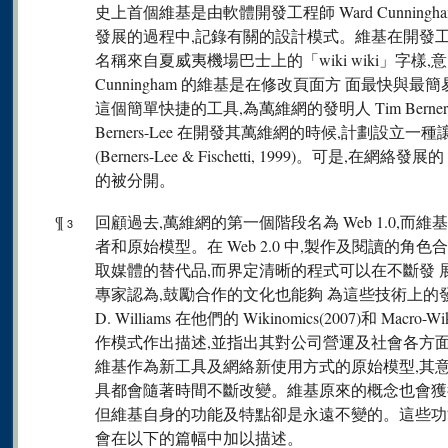
史上首個維基是由軟體開發工程師 Ward Cunningh
發展的過程中,記錄有關的設計模式。維基在開發
名稱來自夏威夷機場巴士上的「wiki wiki」字樣,
Cunningham 的維基是在修改頁面方 面最快與最
這個簡單快捷的工具,為萬維網的發明人 Tim Berne
Berners-Lee 在開發其萬維網的時候,計劃設
(Berners-Lee & Fischetti, 1999)。可
的被分開。
¶
回顧過去,萬維網的第一個階段名為 Web 1.0,而維基
3
者和原始模型。在 Web 2.0 中,製作及閱讀的
取媒體的替代品,而界定清晰的程式可以在不斷發 展的網絡上
專家認為,鼓勵合作的文化也能夠 為這些技術上的發展加以支持
D. Williams 在他們的 Wikinomics(2007)和 Mac
作模式作出描述,並指出其對公司營運及社會各方
維基作為新工具及網絡新使用方式的原始模型,其
具都會隨著時間不斷改變。維基原來的概念也會獲
但維基自身的功能及特點卻是永遠不變的。這些功
會在以下的篇幅中加以描述。