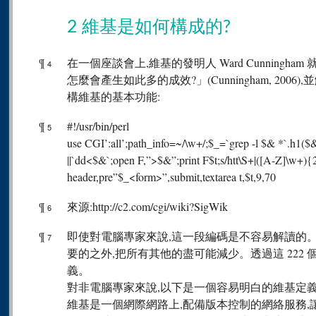
2 維基是如何構成的?
¶
在一個座談會上,維基的發明人 Ward Cunningh
4
怎麼會產生如此多的成效?」(Cunningham, 2006)
構維基的基本功能:
¶
#!/usr/bin/perl
5
use CGI’:all’;path_info=~/\w+/;$_=`grep -l $& *`.h1
||`dd<$&`;open F,”>$&”;print F$t;s/htt\S+|([A-Z]\w+){
header,pre”$_<form>”,submit,textarea t,$t,9,70
¶
來源:http://c2.com/cgi/wiki?SigWik
6
¶
即使對電腦專家來說,這一段編碼是不容易解讀的。
7
要的之外,把所有其他的盡可能減少。透過這 222 
義。
對非電腦專家來說,以下是一個容易明白的維基定義
維基是一個網際網路上,配備版本控制的網絡服務,讓