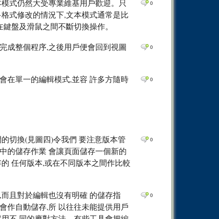
本模式仍然大受專業維基用戶歡迎。只
0
多格式修改的情況下,文本模式通常是比
須在鍵盤及滑鼠之間不斷切換操作。
完成整個程序,之後用戶便會回到視圖
0
會在單一的編輯模式,並容 許多方隨時
0
的切換(見圖四)令我們 要注意版本管
0
中的儲存作業 會讓頁面儲存一個新的
的 任何版本,或在不同版本之間作比較
,而且對於編輯也沒有明確 的儲存指
0
會作自動儲存,所 以往往未能提供用戶
採用不 同的應對方法。有些工具會把編