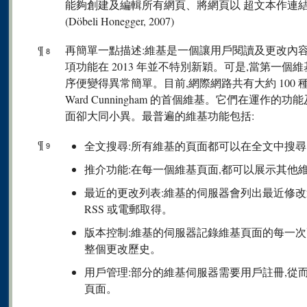
能夠創建及編輯所有網頁、將網頁以 超文本作連
(Döbeli Honegger, 2007)
¶
再簡單一點描述:維基是一個讓用戶閱讀及更改內容的
8
項功能在 2013 年並不特別新穎。可是,當第一個維
序便變得異常簡單。目前,網際網路共有大約 100 
Ward Cunningham 的首個維基。它們在運作
面卻大同小異。最普遍的維基功能包括:
¶
全文搜尋:所有維基的頁面都可以在全文中搜尋
9
推介功能:在每一個維基頁面,都可以展示其他
最近的更改列表:維基的伺服器會列出最近修
RSS 或電郵取得。
版本控制:維基的伺服器記錄維基頁面的每一次
整個更改歷史。
用戶管理:部分的維基伺服器需要用戶註冊,從
頁面。