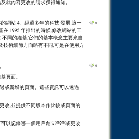
結及就內容更改的請求獲得通知。
0
Comm
0
Comm
網站 4。經過多年的科技 發展,這一
0
Comm
0
基在 1995 年推出的時候,修改網站的工
0
Comm
種 不同的維基,它們的基本概念主要來自
0
Comm
的功能及技術細節方面略有不同,可是在使用方
0
Comm
0
Comm
。
0
0
Comm
維基頁面。
0
Comm
改過或新增的頁面。這些資訊可以透過
0
Comm
0
Comm
更改,並提供不同版本作比較或頁面的
0
Comm
0
Comm
而可以記錄哪一個用戶創立￼￼或更改
0
Comm