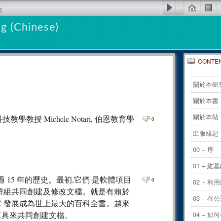
念
g (Chinese)
CONTE
0
Comm
關於本研
0
Comm
關於本書
0
Comm
關於本站
科技教學教授 Michele Notari, 伯恩教育學
0
0
Comm
出版緣起
0
Comm
00 – 序
0
Comm
01 – 維
0
Comm
工具都有超過 15 年的歷史。最初,它們 是軟體項目
0
02 – 
讓群組共同創建及修改文檔。就是有賴於
0
Comm
03 –
它 發展成為世上最大的百科全書。越來
0
Comm
工具來共同創建文檔。
04 – 