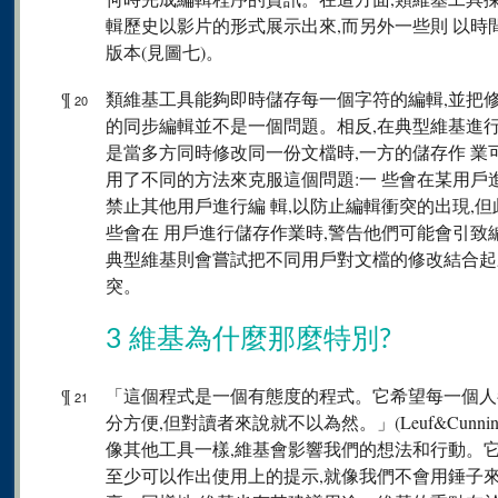
輯歷史以影片的形式展示出來,而另外一些則 以時
版本(見圖七)。
¶
類維基工具能夠即時儲存每一個字符的編輯,並把修
20
的同步編輯並不是一個問題。相反,在典型維基進行
是當多方同時修改同一份文檔時,一方的儲存作 
用了不同的方法來克服這個問題:一 些會在某用戶
禁止其他用戶進行編 輯,以防止編輯衝突的出現,
些會在 用戶進行儲存作業時,警告他們可能會引致
典型維基則會嘗試把不同用戶對文檔的修改結合起
突。
3 維基為什麼那麼特別?
¶
「這個程式是一個有態度的程式。它希望每一個人
21
分方便,但對讀者來說就不以為然。」(Leuf&Cunningh
像其他工具一樣,維基會影響我們的想法和行動。它
至少可以作出使用上的提示,就像我們不會用錘子