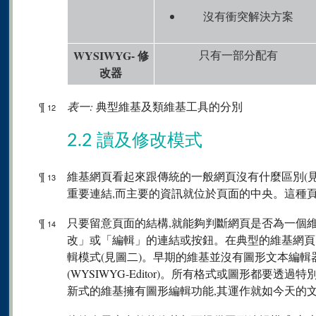
沒有衝突解決方案
WYSIWYG- 修
只有一部分配有
改器
¶
表一:
典型維基及類維基工具的分別
12
2.2 讀及修改模式
¶
維基網頁看起來跟傳統的一般網頁沒有什麼區別(見
13
重要連結,而主要的資訊就位於頁面的中央。這種
¶
只要留意頁面的結構,就能夠判斷網頁是否為一個
14
改」或「編輯」的連結或按鈕。在典型的維基網頁
輯模式(見圖二)。早期的維基並沒有圖形文本編輯
(WYSIWYG-Editor)。所有格式或圖形都要透
新式的維基擁有圖形編輯功能,其運作就如今天的文