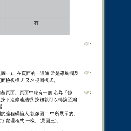
有
0
圖一)。在頁面的一邊通 常是導航欄及
0
頁面檢視模式 又名視圖模式。
維基頁面。頁面中應有一個 名為「修
0
,按下這條連結或 按鈕就可以轉換至編
器
過特別的編程碼輸入,就像圖二 中所展示的。
字處理程式 一樣。(見圖三)。