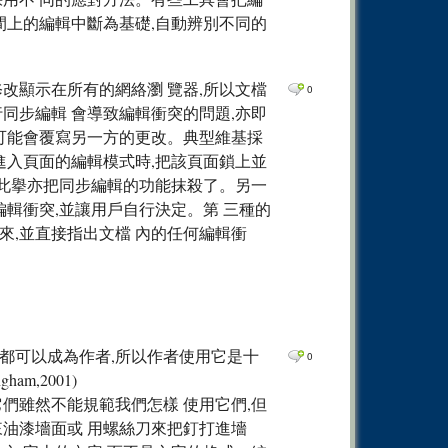
間上的編輯中斷為基礎,自動辨別不同的
改顯示在所有的網絡瀏 覽器,所以文檔
0
同步編輯 會導致編輯衝突的問題,亦即
業可能會覆寫另一方的更改。典型維基採
進入頁面的編輯模式時,把該頁面鎖上並
但此擧亦把同步編輯的功能抹殺了。另一
編輯衝突,並讓用戶自行決定。第 三種的
來,並直接指出文檔 內的任何編輯衝
都可以成為作者,所以作者使用它是十
0
am,2001)
們雖然不能規範我們怎樣 使用它們,但
來油漆墻面或 用螺絲刀來把釘打進墻