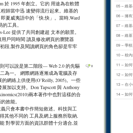
0
Comm
am 於 1995 年創立。它的 用途為在軟體
05 – 
工程師當中迅 速變得流行起來。維基的
0
Comm
06 –
意 即夏威夷語中的「快,快」。當時,Ward
0
Comm
簡易的工具。
07 – 
0
Comm
rs-Lee 提供了共同創建超 文本的願景。
08 – 
立一種讓用戶同時閱 讀及修改網頁的瀏覽器
0
Comm
09 – 
是,在網絡發展的 初段,製作及閱讀網頁的角色卻是牢牢
0
Comm
10 –
0
Comm
11 –
則可以說是第二階段— Web 2.0 的先驅
0
0
Comm
角色合二為一。 網際網路逐漸成為電腦及存
12 –
0
Comm
供使用(O’Reilly, 2005)。一些
13 – 
。Don Tapscott 與 Anthony
0
Comm
ro-Wikinomics(2010)兩本著作中也對這樣的合
14 –
0
Comm
面的效能。
0
Comm
意義只會本書中作簡短敘述。科技與工
得其他不同的 工具及網上服務所取納,
0
Comm
能 對學習方面的資訊群體十分適合,並
0
Comm