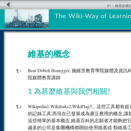
01 – 維基的概
The Wiki-Way of Learnin
維基的概念
¶
Beat Döbeli Honegger, 施維茨教育學院媒體及資訊
1
院媒體教育講師
1 為甚麼維基與我們相關?
¶
Wikipedia1,Wikileaks2,WikiPlag3。這些
2
的記錄工具,而現在已發展成為廣泛應用的概念,
這些簡單的基本概念,維基百科的志願者才能夠把
越多的公司及集團機構都開始使用維基或 類維基