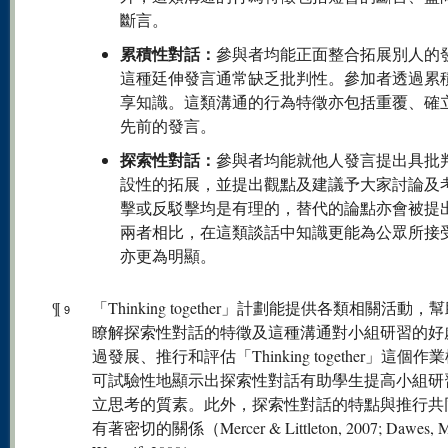
斷言。
累積性對話：
參與者均能正面整合拓展別人的
這種廷伸發言通常缺乏批判性。參加者透過累
享知識。這類溝通的行為特徵亦包括重覆、確
先前的發言。
探索性對話：
參與者均能就他人發言提出具批
設性的拓展，並提出觀點及建議予大家討論及
擊或反駁擊均是有理的，替代的論點亦會被提
兩者相比，在這類談話中知識更能為公眾所接
亦更為明顯。
¶
「Thinking together」計劃能提供各類相關活動，
9
瞭解探索性對話的特徵及這種溝通對小組研習的好
過發展、推行和評估「Thinking together」這個作
可試驗性地顯示出探索性對話有助學生提高小組研
立思考的質素。此外，探索性對話的特點與推行共
有著密切的關係（Mercer & Littleton, 2007; Dawes, M