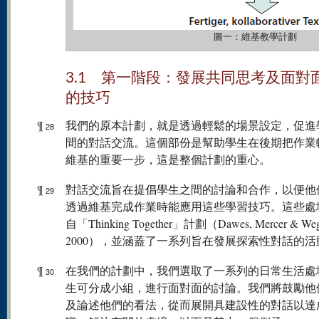
圖一：維基教學計劃
3.1 第一階段：發展共同思考及面對
的技巧
¶
我們的原本計劃，就是透過輕鬆的場景設定，促進
28
間的對話交流。這個部份是幫助學生在後期把作業
維基的重要一步，這是整個計劃的重心。
¶
對話交流旨在提倡學生之間的討論和合作，以便他
29
透過維基完成作業時能應用這些學習技巧。這些處
自「Thinking Together」計劃（Dawes, Mercer & Wege
2000），並涵蓋了一系列旨在發展探索性對話的活
¶
在我們的計劃中，我們選取了一系列的日常生活處
30
生可分成小組，進行面對面的討論。我們將鼓勵他
及論述他們的看法，從而展開具建設性的對話以達