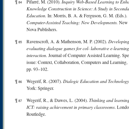
¶
Pifarré, M. (2010).
Inquiry Web-Based Learning to Enh
84
Knowledge Construction in Science: A Study in Second
Education.
In: Morris, B. A. & Ferguson, G. M. (Eds.).
Computer-Assisted Teaching: New Developments.
New 
Nova Publishers.
¶
Ravenscroft, A. & Mathenson, M. P. (2002).
Developing
85
evaluating dialogue games for col- laborative e-learning
interaction.
Journal of Computer Assisted Learning. Spe
issue: Context, Collaboration, Computers and Learning, 
pp. 93–102.
¶
Wegerif, R. (2007).
Dialogic Education and Technolog
86
York: Springer.
¶
Wegerif, R., & Dawes, L. (2004).
Thinking and learning
87
ICT: raising achievement in primary classrooms
. Londo
Routledge.