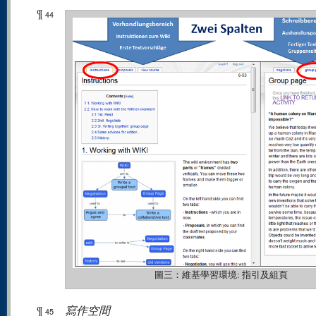
¶
44
圖三：維基學習環境: 指引及組頁
¶
寫作空間
45