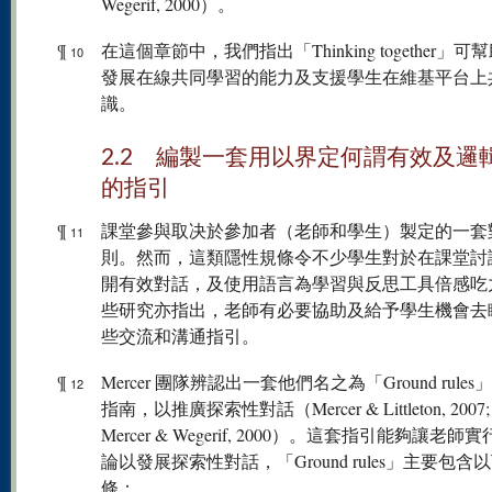
Wegerif, 2000）。
¶
在這個章節中，我們指出「Thinking together」可
10
發展在線共同學習的能力及支援學生在維基平台上
識。
2.2 編製一套用以界定何謂有效及邏
的指引
¶
課堂參與取决於參加者（老師和學生）製定的一套
11
則。然而，這類隱性規條令不少學生對於在課堂討
開有效對話，及使用語言為學習與反思工具倍感吃
些研究亦指出，老師有必要協助及給予學生機會去
些交流和溝通指引。
¶
Mercer 團隊辨認出一套他們名之為「Ground rule
12
指南，以推廣探索性對話（Mercer & Littleton, 2007; 
Mercer & Wegerif, 2000）。這套指引能夠讓老
論以發展探索性對話，「Ground rules」主要包含
條：