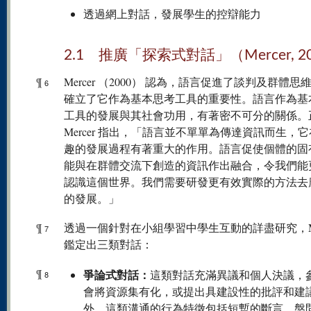
透過網上對話，發展學生的控辯能力
2.1 推廣「探索式對話」（Mercer, 2
¶
Mercer （2000） 認為，語言促進了談判及群體思
6
確立了它作為基本思考工具的重要性。語言作為基
工具的發展與其社會功用，有著密不可分的關係。
Mercer 指出，「語言並不單單為傳達資訊而生，
趣的發展過程有著重大的作用。語言促使個體的固
能與在群體交流下創造的資訊作出融合，令我們能
認識這個世界。我們需要研發更有效實際的方法去
的發展。」
¶
透過一個針對在小組學習中學生互動的詳盡研究，Mer
7
鑑定出三類對話：
¶
爭論式對話：
這類對話充滿異議和個人決議，
8
會將資源集有化，或提出具建設性的批評和建
外，這類溝通的行為特徵包括短暫的斷言、盤