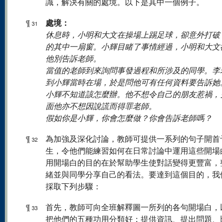
識，解決有關的處境。以下是其中一個例子。
處境：
¶
31
休息時，小明和大文在操場上踢足球，卻意外打破
的其中一扇窗。小輝目睹了事情經過，小明和大文
他別告訴老師。
當值的老師到來詢問事發過程和所涉及的同學。李
到小輝當時在場，於是問他可有任何資料要告訴她
小輝不知道該怎麼辦。他不想令自己的朋友惹禍，
面他亦不想因說謊而得罪老師。
假如你是小輝，你會怎麼做？你會告訴老師嗎？
¶
為加強及深化討論，教師可提供一系列的句子開首
32
生，令他們能練習如何在日常討論中運用這些開場
用開場白的目的在於幫助學生使對話變得更豐富，
緒並與同學分享自己的看法。要達到這個目的，我
採取下列步驟：
¶
首先，教師可向全班解釋圖一所列的各句開場白，
33
把他們的五種功用分類好：提供資訊、提出問題、