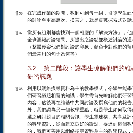
¶
在完成作業的期間，教師可到每一組，引導學生廷
36
的討論至更高層次。換言之，就是實戰探索式對話
¶
當所有組別都能找到一個相應的「解決方法」，他
37
全班滙報討論結果、所提出之論點並概述討論的過
（整體形容他們對討論的印象，顏色卡對他們的幫
們最常用的句子為何等）
3.2 第二階段：讓學生瞭解他們的維
研習議題
¶
利用以網絡搜尋資料為主的教學模式，令學生能學
38
們研習議題相關的知識，學生需首先瞭解他們研習
內容，然後再在維基中共同討論及撰寫他們的報告
外，我們認為另一個教學重點，就是學生如何取得
選之研討題目的相關資訊。學生需建構、共享及評
的科學資訊，從而建立良好的論點。要達到這個教
的，我們可善用以網絡搜尋資料為主的教學模式，