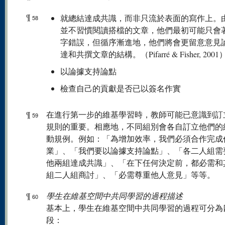
¶
就總結達成共識，而非只流於表面的寫作上。
58
並不習慣閱讀搭檔的文章，他們最初可能只會
字錯誤，但循序漸進地，他們將會更留意意見
達和共撰文章的結構。（Pifarré & Fisher, 2001
以論據支持論點
檢查自己的貢獻是否已以簽名作實
¶
在進行第一步的維基學習時，教師可能已意識到訂
59
規則的重要。相應地，不同組別會各自訂立他們的
動規例。例如：「為增加效率，我們必須合作完成
業」、「我們要以論據支持論點」、「各二人組需
他兩組達成共識」、「在下任何決定前，都必需和
組二人組商討」、「必需尊重他人意見」等等。
¶
學生在維基空間中共同學習的過程描述
60
基本上，學生在維基空間中共同學習的過程可分為
段：