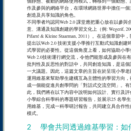
個靜態、被動的網絡使用模式，轉移到一個動態、
作及參與的網絡平台，在環球網路世界中擔任一個
創造及共享知識的角色。
不同學者均認同Web 2.0 課堂應把重心放在以參與
意、溝通及知識創建的學習文化上（例: Wegerif, 200
Pifarré & Kleine Staarman, 2011）。在這個章節
提出以Web 2.0 技術支援小學推行互動式知識創建
式學習的必要性。從這個角度上看，如何協助小學
Web 2.0技術運行網交流，令他們能形成及參與在
批判性及反思性的對話中，共同創造知識，是這個
一大議題。因此，這篇文章的主旨在於呈現小學老
運用維基來幫助學生建構互為主體性的學習方向，
成一個能促進共創學問的「對話式交流空間」。有
此，我們將在以下內容中說明如何設計、實行及評
小學綜合科學科的專題研習報告，並展示25 名學
用維基，完成一科學研討報告，共同建立具合作性
模式。
2 學會共同透過維基學習：如