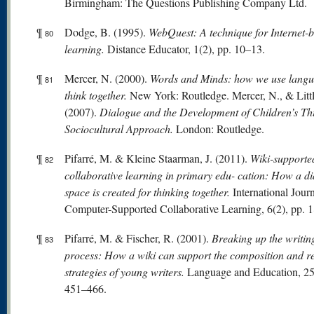
Birmingham: The Questions Publishing Company Ltd.
¶
Dodge, B. (1995).
WebQuest: A technique for Internet-
80
learning.
Distance Educator, 1(2), pp. 10–13.
¶
Mercer, N. (2000).
W
or
ds
and Minds: how we use langu
81
think together.
New York: Routledge. Mercer, N., & Littl
(2007).
Dialogue and the Development of Children’s Th
Sociocultural Approach.
London: Routledge.
¶
Pifarré, M. & Kleine Staarman, J. (2011).
Wiki-supporte
82
collaborative learning in primary edu- cation: How a di
space is created for thinking together.
International Journ
Computer-Supported Collaborative Learning, 6(2), pp. 
¶
Pifarré, M. & Fischer, R. (2001).
Breaking up the writin
83
process: How a wiki can support the composition and re
strategies of young writers.
Language and Education, 25(
451–466.