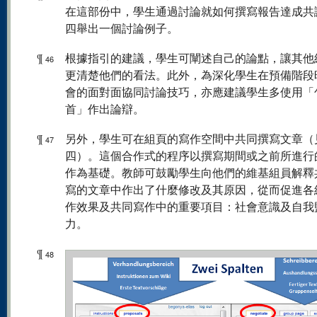
在這部份中，學生通過討論就如何撰寫報告達成共
四舉出一個討論例子。
¶
根據指引的建議，學生可闡述自己的論點，讓其他
46
更清楚他們的看法。此外，為深化學生在預備階段
會的面對面協同討論技巧，亦應建議學生多使用「
首」作出論辯。
¶
另外，學生可在組頁的寫作空間中共同撰寫文章（
47
四）。這個合作式的程序以撰寫期間或之前所進行
作為基礎。教師可鼓勵學生向他們的維基組員解釋
寫的文章中作出了什麼修改及其原因，從而促進各
作效果及共同寫作中的重要項目：社會意識及自我
力。
¶
48