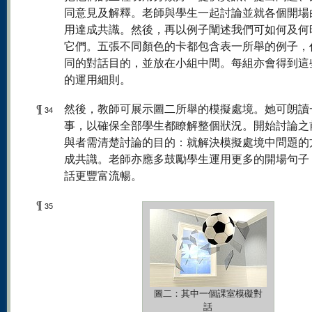
同意見及解釋。老師與學生一起討論並就各個開場
用達成共識。然後，再以例子闡述我們可如何及何
它們。五張不同顏色的卡都包含表一所舉的例子，
同的對話目的，並放在小組中間。每組亦會得到這
的運用細則。
¶
然後，教師可展示圖二所舉的模擬處境。她可朗讀
34
事，以確保全部學生都瞭解整個狀況。開始討論之
與者需清楚討論的目的：就解決模擬處境中問題的
成共識。老師亦應多鼓勵學生運用更多的開場句子
話更豐富流暢。
¶
35
圖二：其中一個課室模礙對
話