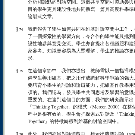
分析和論點的對話空間。這個共享空間可協助參與
目的學生更具建設性地共同撰寫一篇具高度科學準
論辯式文章。
¶
我們報告了學生如何共同在維基討論空間中工作，
74
了一個探索性的學習方向，令合作的學生能具批判
設性地參與意見交流。學生亦會提出各種議題和建
家參考。知識更容易為大眾理解，學生的推論亦更
形。
¶
在這個章節中，我們亦提出，教師需以一個指導模
75
備學生善用維基，把之用作成調解科學爭論的強大
要培育小學生的討論和論辯能力，把維基作教學用
須的。我們認為，發展學生共同思考及學習的意識
重要的。在達到這個目的方面，我們的研究顯示出
「Thinking Together」的模式（Mercer, 2000）
程中是很有效的。學生會把探索式對話及「Thinkin
Together」的特徵轉移到維基的討論空間中。
¶
此外，我們亦從對話遊戲中，標示出鷹架討論（scaffol
76