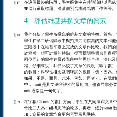
¶
在這個最終的階段，學生將集中在共議論點以完成
67
並進行選取標題、澄清個別含糊論點的工作等等。
4 評估維基共撰文章的質素
¶
我們分析了學生所撰寫的維基文章的特徵。首先，
68
學生在第二研習階段中與拍擋共同撰寫的文本和他
三階段中在維基平臺上完成的文章作比較。我們的
於查考一些可計量的特點，從而標明整個合作過程
兩位同組的學生在最後階段中的思想合併、深化及
程。仔細來說，我們比較了文章的長度（即字數）、t-
的數目；科學性概念及關聯詞的數目（例：因為、
如果、不過、而且、此外、例如、再者）。在我們
中，t-unit 是具文法容許性的最短句。儘管並非必要
unit 通常是一句句字。
¶
在字數和t-unit 的數目方面，學生在共同撰寫文章
69
會比二人為一組構思時的較多。再者，鑑於t-unit 
加，愈長的文章均會更內容豐富和準確。