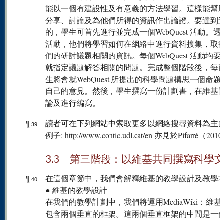
能以一個有建設性及有意義的方法學習。這樣能幫
分享、討論及為他們所得的資訊作出論證。要達到
的，學生可首先進行並完成一個WebQuest 活動。
活動，他們將學習如何在網絡中進行資料搜集，取
們的研討議題相關的資訊。每個WebQuest 活動均
就指定議題解答相關的問題。完成整個階段後，每
生將會就WebQuest 所提出的科學問題構思一個命
自己的意見。然後，學生撰寫一份計劃書，在維基
論及進行編寫。
¶
讀者可在下列網站中索取更多以網絡搜尋資料為主
39
例子: http://www.contic.udl.cat/en 亦見於Pifarré（2
3.3 第三階段：以維基共同撰寫科學
¶
在這個章節中，我們會解釋維基的教學設計及教學
40
● 維基的教學設計
在我們的教學計劃中，我們將運用MediaWiki：維
包含兩個垂直的框架。這兩個垂直框架的中間是一