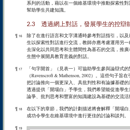
系列的活動，藉以在一個維基環境中推動探索性對
幫助學生共建知識。
2.3 透過網上對話，發展學生的控辯
¶
除了在進行語言和文字溝通時參考對話指引，以及
16
生以探索性對話進行交流，教師亦應考慮運用另一
去深化以共同思考和主體間性為基石的交流，推廣
生態中展開具教育意義的對話。
¶
「句字開首」（見表一）可協助學生參與論辯式的
17
（Ravenscroft & Mathenson, 2002）。這些句子
把討論推向一個更深入、具批判性和有論據基礎的
透過提供「開場白」予學生，我們希望能促進學生
論爭、批判思考和豐富的知識建設為基礎的交流活
¶
在以下的章節，我們的計劃描述將會解釋「開場白
18
成功令學生在維基環境中進行更佳的討論和談判。
¶
19