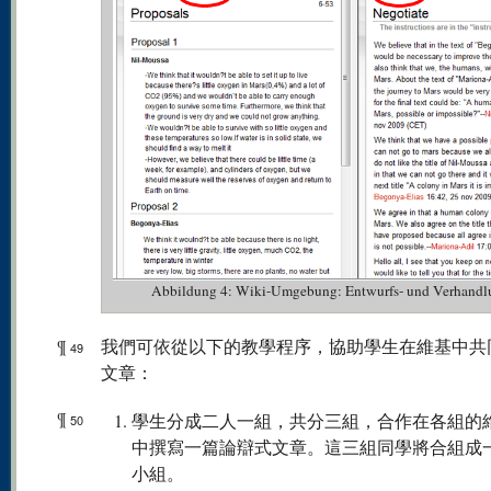
Abbildung 4: Wiki-Umgebung: Entwurfs- und Verhandl
¶
我們可依從以下的教學程序，協助學生在維基中共
49
文章：
¶
學生分成二人一組，共分三組，合作在各組的
50
中撰寫一篇論辯式文章。這三組同學將合組成
小組。