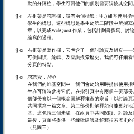
動的分隔柱，學生可因他們的個別需要調較其空間
¶
左框架是諮詢欄，設有兩個標籤：甲.) 維基使用指引，
41
學生的構思。這些構思是學生於第二階段中所撰寫
章，以完成WebQuest 作業，包括計劃書撰寫、討
編寫的過程。
¶
右框架是寫作欄，它包含了一個討論頁及組頁——
42
可供閱讀、編輯、及查詢搜索歷史。我們可仔細看
分頁的特點。
¶
諮詢頁，指引
43
在我們的維基空間中，我們會於始用時提供使用指
生亦可隨時參考它們。在指引頁中有兩個主要部份
個部份會以一個概念圖解釋維基的宗旨：以討論頁
共同撰寫一篇文章。第二部份則解釋如何能更好地
基。這包括三個步驟：在組頁中共同閱讀、討論及
最後，頁面將提供一些編輯建議及解釋搜索歷史的
（見圖三）