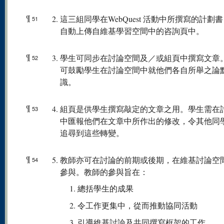
¶
這三組同學在WebQuest 活動中所撰寫的計劃
51
自動上傳自維基學習空間中的咨詢頁中。
¶
學生可同步在討論空間及／或組頁中撰寫文章
52
可鼓勵學生在討論空間中就他們各自所舉之論
識。
¶
組頁是供學生撰寫敲定的文章之用。學生需在
53
中匯報他們在文章中所作出的修改，令其他同
追尋到這些轉變。
¶
教師亦可在討論的前期或後期，在維基討論空
54
參與。教師的參與旨在：
總括學生的成果
令工作更集中，從而推動協同活動
引導維基討論及共同撰寫框架的工作