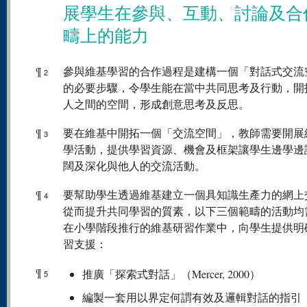
展學生在參與、互動、討論及合
疇上的能力
¶
參與維基學習的合作過程是建構一個「對話式交流
2
的必要步驟，令學生能在當中共同思考及行動，開
人之間的空間，形成創意思考及反思。
¶
要在維基中開拓一個「交流空間」，教師需要開展
3
學活動，提供學習資源、機會及框架讓學生邊學邊
闊及深化與他人的交流活動。
¶
要幫助學生透過維基建立一個具知識生產力的網上
4
從而提升共同學習的質素，以下三個範疇的活動均
在小學階段推行的維基研習作業中，向學生提供明
習支援：
¶
推廣「探索式對話」（Mercer, 2000）
5
編製一套用以界定何謂有效及邏輯對話的指引