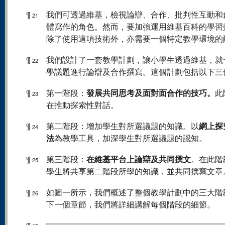
¶
我們可透過維基，檢視論辯、合作、批判性互動和
21
體寫作的角色。然而，要加強運用維基百科的學習
除了使用這項技術外，亦需要一個特定教學環境的
¶
我們設計了一套教學計劃，讓小學生透過維基，就
22
學議題進行論辯及合作撰寫。這個計劃包括以下三
發展共同思考及面對面合作的技巧。
¶
第一階段：
此
23
在推動探索性對話。
網上探
¶
第二階段：增加學生對所選議題的知識。以
24
法
為教學工具，加深學生對所選議題的認知。
在維基平台上論辯及共同撰文
¶
第三階段：
。在此階
25
學生將共享第二階段所學的知識，並共同撰寫文章
¶
如圖一所示，我們概述了整個教學計劃中的三大階
26
下一個章節，我們將詳細講解每個階段的細節。