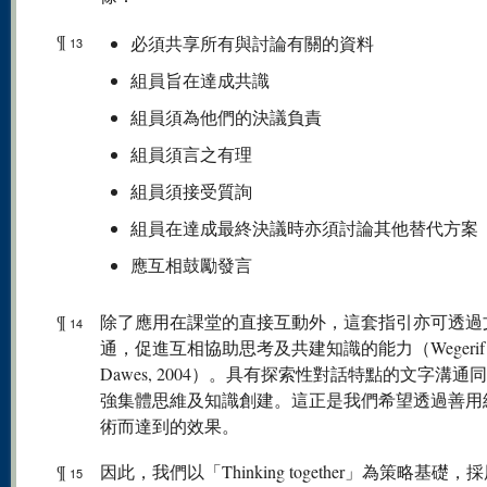
¶
必須共享所有與討論有關的資料
13
組員旨在達成共識
組員須為他們的決議負責
組員須言之有理
組員須接受質詢
組員在達成最終決議時亦須討論其他替代方案
應互相鼓勵發言
¶
除了應用在課堂的直接互動外，這套指引亦可透過
14
通，促進互相協助思考及共建知識的能力（Wegerif
Dawes, 2004）。具有探索性對話特點的文字溝通
強集體思維及知識創建。這正是我們希望透過善用
術而達到的效果。
¶
因此，我們以「Thinking together」為策略基礎，
15