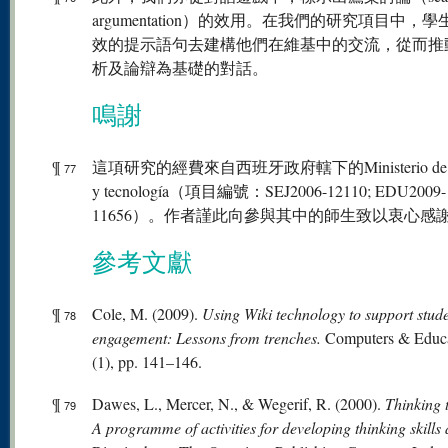
argumentation）的效用。在我們的研究項目中，
效的提示語句去建構他們在維基中的交流，從而推
析及論辯為基礎的對話。
鳴謝
¶
這項研究的經費來自西班牙政府轄下的Ministerio de Ci
77
y tecnología（項目編號：SEJ2006-12110; EDU2009-
11656）。作者謹此向參與其中的師生致以衷心感
參考文獻
¶
Cole, M. (2009).
Using Wiki technology to support stud
78
engagement: Lessons from trenches.
Computers & Educa
(1), pp. 141–146.
¶
Dawes, L., Mercer, N., & Wegerif, R. (2000).
Thinking 
79
A programme of activities for developing thinking skills