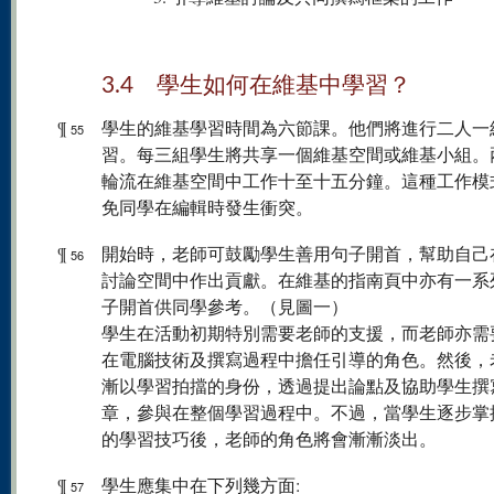
3.4 學生如何在維基中學習？
¶
學生的維基學習時間為六節課。他們將進行二人一
55
習。每三組學生將共享一個維基空間或維基小組。
輪流在維基空間中工作十至十五分鐘。這種工作模
免同學在編輯時發生衝突。
¶
開始時，老師可鼓勵學生善用句子開首，幫助自己
56
討論空間中作出貢獻。在維基的指南頁中亦有一系
子開首供同學參考。（見圖一）
學生在活動初期特別需要老師的支援，而老師亦需
在電腦技術及撰寫過程中擔任引導的角色。然後，
漸以學習拍擋的身份，透過提出論點及協助學生撰
章，參與在整個學習過程中。不過，當學生逐步掌
的學習技巧後，老師的角色將會漸漸淡出。
¶
學生應集中在下列幾方面:
57