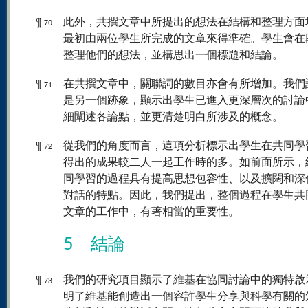
¶
此外，共撰文章中所提出的想法在結構和整理方面
70
最初由兩位學生所完成的文章來得準確。學生會在
整理他們的想法，並構思出一個標題和結論。
¶
在共撰文章中，關聯詞的數目亦會有所增加。我們
71
是另一個跡象，顯示出學生已進入更深層次的討論
細闡述各論點，並更清楚明白所涉及的概念。
¶
從我們的角度而言，這項分析標示出學生在共同學
72
得出的成果較二人一起工作時的多。如前面所示，
同學習的過程具有提高思想包容性、以及擴闊和深
對話的特點。因此，我們提出，整個過程在學生共
文章的工作中，有著相當的重要性。
5 結論
¶
我們的研究項目顯示了維基在協同討論中的獨特啟
73
明了維基能創造出一個容許學生分享與科學有關的