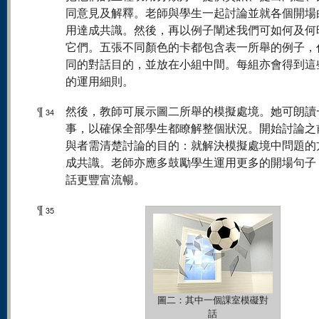
同意見及解釋。老師與學生一起討論並就各個開場
用達成共識。然後，再以例子闡述我們可如何及何
它們。五張不同顏色的卡都包含表一所舉的例子，
同的對話目的，並放在小組中間。每組亦會得到這
的運用細則。
¶
然後，教師可展示圖二所舉的模擬處境。她可朗讀
34
事，以確保全部學生都瞭解整個狀況。開始討論之
與者需清楚討論的目的：就解決模擬處境中問題的
成共識。老師亦應多鼓勵學生運用更多的開場句子
話更豐富流暢。
¶
35
圖二：其中一個課室模礙對
話