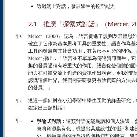
透過網上對話，發展學生的控辯能力
2.1 推廣「探索式對話」（Mercer, 2
¶
Mercer （2000） 認為，語言促進了談判及群體思
6
確立了它作為基本思考工具的重要性。語言作為基
工具的發展與其社會功用，有著密不可分的關係。
Mercer 指出，「語言並不單單為傳達資訊而生，
趣的發展過程有著重大的作用。語言促使個體的固
能與在群體交流下創造的資訊作出融合，令我們能
認識這個世界。我們需要研發更有效實際的方法去
的發展。」
¶
透過一個針對在小組學習中學生互動的詳盡研究，Mer
7
鑑定出三類對話：
¶
爭論式對話：
這類對話充滿異議和個人決議，
8
會將資源集有化，或提出具建設性的批評和建
外，這類溝通的行為特徵包括短暫的斷言、盤