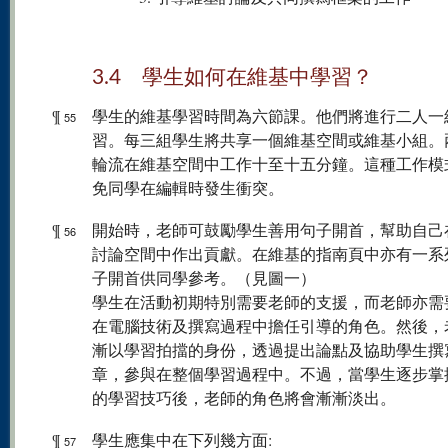
3.4 學生如何在維基中學習？
¶
學生的維基學習時間為六節課。他們將進行二人一
55
習。每三組學生將共享一個維基空間或維基小組。
輪流在維基空間中工作十至十五分鐘。這種工作模
免同學在編輯時發生衝突。
¶
開始時，老師可鼓勵學生善用句子開首，幫助自己
56
討論空間中作出貢獻。在維基的指南頁中亦有一系
子開首供同學參考。（見圖一）
學生在活動初期特別需要老師的支援，而老師亦需
在電腦技術及撰寫過程中擔任引導的角色。然後，
漸以學習拍擋的身份，透過提出論點及協助學生撰
章，參與在整個學習過程中。不過，當學生逐步掌
的學習技巧後，老師的角色將會漸漸淡出。
¶
學生應集中在下列幾方面:
57