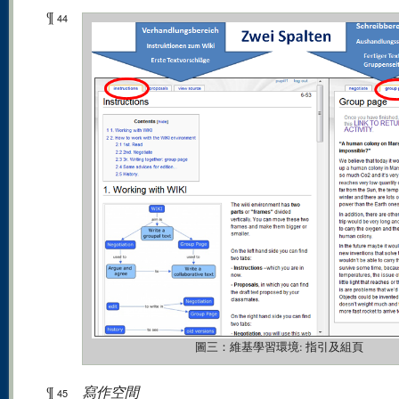
¶
44
圖三：維基學習環境: 指引及組頁
¶
寫作空間
45