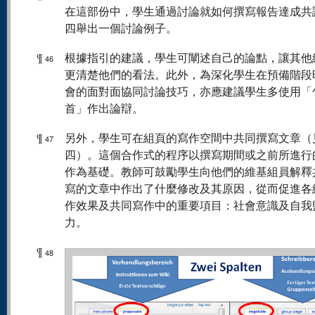
在這部份中，學生通過討論就如何撰寫報告達成共
四舉出一個討論例子。
¶
根據指引的建議，學生可闡述自己的論點，讓其他
46
更清楚他們的看法。此外，為深化學生在預備階段
會的面對面協同討論技巧，亦應建議學生多使用「
首」作出論辯。
¶
另外，學生可在組頁的寫作空間中共同撰寫文章（
47
四）。這個合作式的程序以撰寫期間或之前所進行
作為基礎。教師可鼓勵學生向他們的維基組員解釋
寫的文章中作出了什麼修改及其原因，從而促進各
作效果及共同寫作中的重要項目：社會意識及自我
力。
¶
48