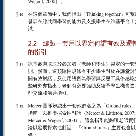
Wegerif, 2000）。
¶
在這個章節中，我們指出「Thinking together」可
10
發展在線共同學習的能力及支援學生在維基平台上
識。
2.2 編製一套用以界定何謂有效及邏
的指引
¶
課堂參與取决於參加者（老師和學生）製定的一套
11
則。然而，這類隱性規條令不少學生對於在課堂討
開有效對話，及使用語言為學習與反思工具倍感吃
些研究亦指出，老師有必要協助及給予學生機會去
些交流和溝通指引。
¶
Mercer 團隊辨認出一套他們名之為「Ground rule
12
指南，以推廣探索性對話（Mercer & Littleton, 2007; 
Mercer & Wegerif, 2000）。這套指引能夠讓老
論以發展探索性對話，「Ground rules」主要包含
條：