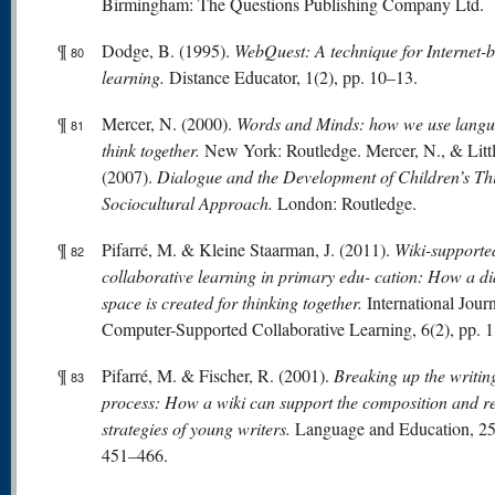
Birmingham: The Questions Publishing Company Ltd.
¶
Dodge, B. (1995).
WebQuest: A technique for Internet-
80
learning.
Distance Educator, 1(2), pp. 10–13.
¶
Mercer, N. (2000).
W
or
ds
and Minds: how we use langu
81
think together.
New York: Routledge. Mercer, N., & Littl
(2007).
Dialogue and the Development of Children’s Th
Sociocultural Approach.
London: Routledge.
¶
Pifarré, M. & Kleine Staarman, J. (2011).
Wiki-supporte
82
collaborative learning in primary edu- cation: How a di
space is created for thinking together.
International Journ
Computer-Supported Collaborative Learning, 6(2), pp. 
¶
Pifarré, M. & Fischer, R. (2001).
Breaking up the writin
83
process: How a wiki can support the composition and re
strategies of young writers.
Language and Education, 25(
451–466.