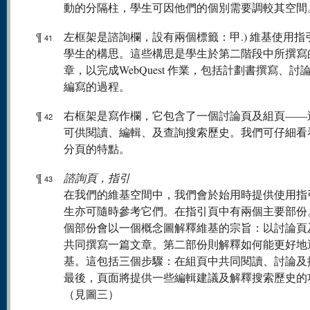
動的分隔柱，學生可因他們的個別需要調較其空間
¶
左框架是諮詢欄，設有兩個標籤：甲.) 維基使用指引，
41
學生的構思。這些構思是學生於第二階段中所撰寫
章，以完成WebQuest 作業，包括計劃書撰寫、討
編寫的過程。
¶
右框架是寫作欄，它包含了一個討論頁及組頁——
42
可供閱讀、編輯、及查詢搜索歷史。我們可仔細看
分頁的特點。
¶
諮詢頁，指引
43
在我們的維基空間中，我們會於始用時提供使用指
生亦可隨時參考它們。在指引頁中有兩個主要部份
個部份會以一個概念圖解釋維基的宗旨：以討論頁
共同撰寫一篇文章。第二部份則解釋如何能更好地
基。這包括三個步驟：在組頁中共同閱讀、討論及
最後，頁面將提供一些編輯建議及解釋搜索歷史的
（見圖三）