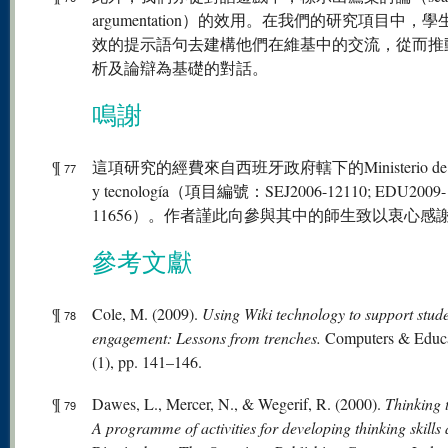
argumentation）的效用。在我們的研究項目中，
效的提示語句去建構他們在維基中的交流，從而推
析及論辯為基礎的對話。
鳴謝
¶
這項研究的經費來自西班牙政府轄下的Ministerio de Ci
77
y tecnología（項目編號：SEJ2006-12110; EDU2009-
11656）。作者謹此向參與其中的師生致以衷心感
參考文獻
¶
Cole, M. (2009).
Using Wiki technology to support stud
78
engagement: Lessons from trenches.
Computers & Educa
(1), pp. 141–146.
¶
Dawes, L., Mercer, N., & Wegerif, R. (2000).
Thinking 
79
A programme of activities for developing thinking skills