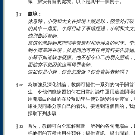
識，解決有關的處境。以下是其中一個例子。
處境：
¶
31
休息時，小明和大文在操場上踢足球，卻意外打破
的其中一扇窗。小輝目睹了事情經過，小明和大文
他別告訴老師。
當值的老師到來詢問事發過程和所涉及的同學。李
到小輝當時在場，於是問他可有任何資料要告訴她
小輝不知道該怎麼辦。他不想令自己的朋友惹禍，
面他亦不想因說謊而得罪老師。
假如你是小輝，你會怎麼做？你會告訴老師嗎？
¶
為加強及深化討論，教師可提供一系列的句子開首
32
生，令他們能練習如何在日常討論中運用這些開場
用開場白的目的在於幫助學生使對話變得更豐富，
緒並與同學分享自己的看法。要達到這個目的，我
採取下列步驟：
¶
首先，教師可向全班解釋圖一所列的各句開場白，
33
把他們的五種功用分類好：提供資訊、提出問題、