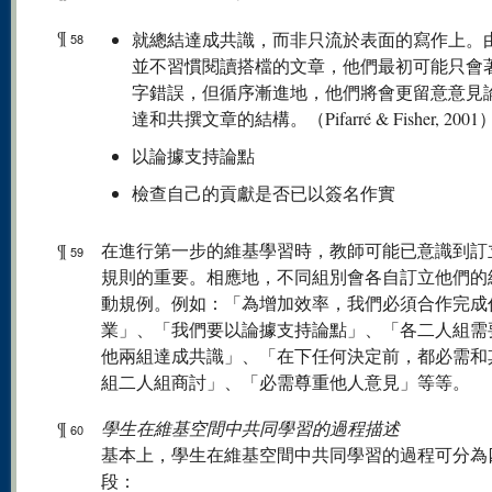
¶
就總結達成共識，而非只流於表面的寫作上。
58
並不習慣閱讀搭檔的文章，他們最初可能只會
字錯誤，但循序漸進地，他們將會更留意意見
達和共撰文章的結構。（Pifarré & Fisher, 2001
以論據支持論點
檢查自己的貢獻是否已以簽名作實
¶
在進行第一步的維基學習時，教師可能已意識到訂
59
規則的重要。相應地，不同組別會各自訂立他們的
動規例。例如：「為增加效率，我們必須合作完成
業」、「我們要以論據支持論點」、「各二人組需
他兩組達成共識」、「在下任何決定前，都必需和
組二人組商討」、「必需尊重他人意見」等等。
¶
學生在維基空間中共同學習的過程描述
60
基本上，學生在維基空間中共同學習的過程可分為
段：