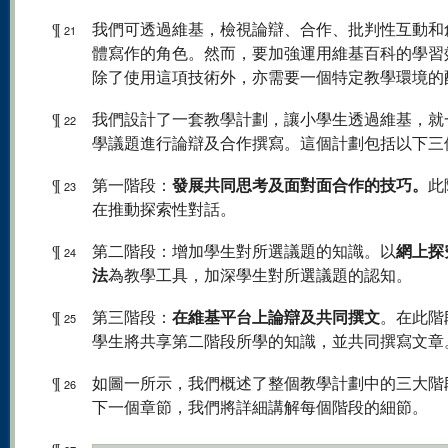
¶
我們可透過維基，檢視論辯、合作、批判性互動和
21
體寫作的角色。然而，要加強運用維基百科的學習
除了使用這項技術外，亦需要一個特定教學環境的
¶
我們設計了一套教學計劃，讓小學生透過維基，就
22
學議題進行論辯及合作撰寫。這個計劃包括以下三
發展共同思考及面對面合作的技巧。
¶
第一階段：
此
23
在推動探索性對話。
網上探
¶
第二階段：增加學生對所選議題的知識。以
24
法
為教學工具，加深學生對所選議題的認知。
在維基平台上論辯及共同撰文
¶
第三階段：
。在此階
25
學生將共享第二階段所學的知識，並共同撰寫文章
¶
如圖一所示，我們概述了整個教學計劃中的三大階
26
下一個章節，我們將詳細講解每個階段的細節。