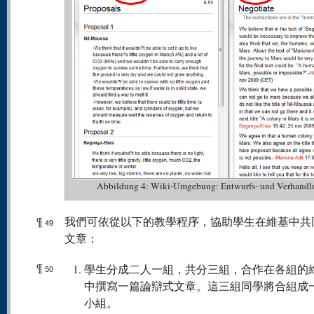
Abbildung 4: Wiki-Umgebung: Entwurfs- und Verhandl
¶
我們可依從以下的教學程序，協助學生在維基中共
49
文章：
¶
學生分成二人一組，共分三組，合作在各組的
50
中撰寫一篇論辯式文章。這三組同學將合組成
小組。