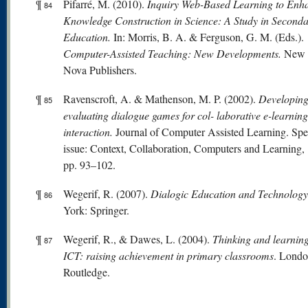
¶
Pifarré, M. (2010).
Inquiry Web-Based Learning to Enh
84
Knowledge Construction in Science: A Study in Second
Education.
In: Morris, B. A. & Ferguson, G. M. (Eds.).
Computer-Assisted Teaching: New Developments.
New 
Nova Publishers.
¶
Ravenscroft, A. & Mathenson, M. P. (2002).
Developing
85
evaluating dialogue games for col- laborative e-learning
interaction.
Journal of Computer Assisted Learning. Spe
issue: Context, Collaboration, Computers and Learning, 
pp. 93–102.
¶
Wegerif, R. (2007).
Dialogic Education and Technolog
86
York: Springer.
¶
Wegerif, R., & Dawes, L. (2004).
Thinking and learning
87
ICT: raising achievement in primary classrooms
. Londo
Routledge.