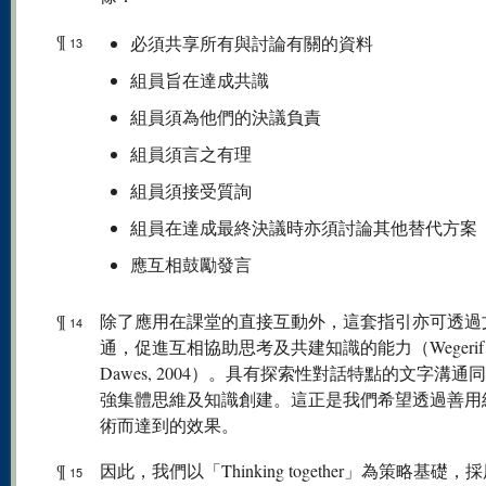
¶
必須共享所有與討論有關的資料
13
組員旨在達成共識
組員須為他們的決議負責
組員須言之有理
組員須接受質詢
組員在達成最終決議時亦須討論其他替代方案
應互相鼓勵發言
¶
除了應用在課堂的直接互動外，這套指引亦可透過
14
通，促進互相協助思考及共建知識的能力（Wegerif
Dawes, 2004）。具有探索性對話特點的文字溝通
強集體思維及知識創建。這正是我們希望透過善用
術而達到的效果。
¶
因此，我們以「Thinking together」為策略基礎，
15