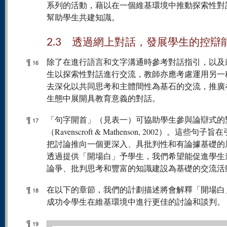
系列的活動，藉以在一個維基環境中推動探索性對
幫助學生共建知識。
2.3 透過網上對話，發展學生的控辯
¶
除了在進行語言和文字溝通時參考對話指引，以及
16
生以探索性對話進行交流，教師亦應考慮運用另一
去深化以共同思考和主體間性為基石的交流，推廣
生態中展開具教育意義的對話。
¶
「句字開首」（見表一）可協助學生參與論辯式的
17
（Ravenscroft & Mathenson, 2002）。這些句子
把討論推向一個更深入、具批判性和有論據基礎的
透過提供「開場白」予學生，我們希望能促進學生
論爭、批判思考和豐富的知識建設為基礎的交流活
¶
在以下的章節，我們的計劃描述將會解釋「開場白
18
成功令學生在維基環境中進行更佳的討論和談判。
¶
19