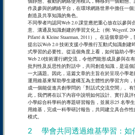
個靜態、被動的網絡使用模式，轉移到一個動態、
作及參與的網絡平台，在環球網路世界中擔任一個
創造及共享知識的角色。
不同學者均認同Web 2.0 課堂應把重心放在以參與
意、溝通及知識創建的學習文化上（例: Wegerif, 200
Pifarré & Kleine Staarman, 2011）。在這個章節
提出以Web 2.0 技術支援小學推行互動式知識創建
式學習的必要性。從這個角度上看，如何協助小學
Web 2.0技術運行網交流，令他們能形成及參與在
批判性及反思性的對話中，共同創造知識，是這個
一大議題。因此，這篇文章的主旨在於呈現小學老
運用維基來幫助學生建構互為主體性的學習方向，
成一個能促進共創學問的「對話式交流空間」。有
此，我們將在以下內容中說明如何設計、實行及評
小學綜合科學科的專題研習報告，並展示25 名學
用維基，完成一科學研討報告，共同建立具合作性
模式。
2 學會共同透過維基學習：如