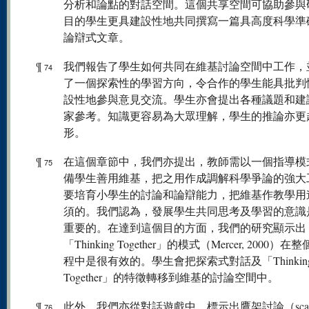
分析和論點的對話空間。這個共享空間可協助參與
目的學生更具建設性地共同撰寫一篇具高度科學準
論辯式文章。
¶
我們報告了學生如何共同在維基討論空間中工作，
74
了一個探索性的學習方向，令合作的學生能具批判
設性地參與意見交流。學生亦會提出各種議題和建
家參考。知識更容易為大眾理解，學生的推論亦更
形。
¶
在這個章節中，我們亦提出，教師需以一個指導模
75
備學生善用維基，把之用作成調解科學爭論的強大
要培育小學生的討論和論辯能力，把維基作教學用
須的。我們認為，發展學生共同思考及學習的意識
重要的。在達到這個目的方面，我們的研究顯示出
「Thinking Together」的模式（Mercer, 2000）
程中是很有效的。學生會把探索式對話及「Thinkin
Together」的特徵轉移到維基的討論空間中。
¶
此外，我們亦從對話遊戲中，標示出鷹架討論（scaffol
76