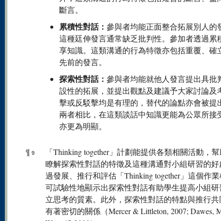
斷言。
累積性對話：
參與者均能正面整合拓展別人的
這種廷伸發言通常缺乏批判性。參加者透過累
享知識。這類溝通的行為特徵亦包括重覆、確
先前的發言。
探索性對話：
參與者均能就他人發言提出具批
設性的拓展，並提出觀點及建議予大家討論及
擊或反駁擊均是有理的，替代的論點亦會被提
兩者相比，在這類談話中知識更能為公眾所接
亦更為明顯。
¶
「Thinking together」計劃能提供各類相關活動，
9
瞭解探索性對話的特徵及這種溝通對小組研習的好
過發展、推行和評估「Thinking together」這個作
可試驗性地顯示出探索性對話有助學生提高小組研
立思考的質素。此外，探索性對話的特點與推行共
有著密切的關係（Mercer & Littleton, 2007; Dawes, M