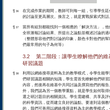
¶
在完成作業的期間，教師可到每一組，引導學生廷
36
的討論至更高層次。換言之，就是實戰探索式對話
¶
當所有組別都能找到一個相應的「解決方法」，他
37
全班滙報討論結果、所提出之論點並概述討論的過
（整體形容他們對討論的印象，顏色卡對他們的幫
們最常用的句子為何等）
3.2 第二階段：讓學生瞭解他們的維
研習議題
¶
利用以網絡搜尋資料為主的教學模式，令學生能學
38
們研習議題相關的知識，學生需首先瞭解他們研習
內容，然後再在維基中共同討論及撰寫他們的報告
外，我們認為另一個教學重點，就是學生如何取得
選之研討題目的相關資訊。學生需建構、共享及評
的科學資訊，從而建立良好的論點。要達到這個教
的，我們可善用以網絡搜尋資料為主的教學模式，