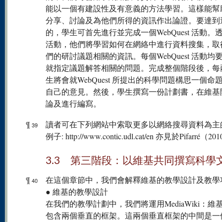
能以一個有建設性及有意義的方法學習。這樣能幫
分享、討論及為他們所得的資訊作出論證。要達到
的，學生可首先進行並完成一個WebQuest 活動。
活動，他們將學習如何在網絡中進行資料搜集，取
們的研討議題相關的資訊。每個WebQuest 活動均
就指定議題解答相關的問題。完成整個階段後，每
生將會就WebQuest 所提出的科學問題構思一個命
自己的意見。然後，學生撰寫一份計劃書，在維基
論及進行編寫。
¶
讀者可在下列網站中索取更多以網絡搜尋資料為主
39
例子: http://www.contic.udl.cat/en 亦見於Pifarré（2
3.3 第三階段：以維基共同撰寫科學
¶
在這個章節中，我們會解釋維基的教學設計及教學
40
● 維基的教學設計
在我們的教學計劃中，我們將運用MediaWiki：維
包含兩個垂直的框架。這兩個垂直框架的中間是一