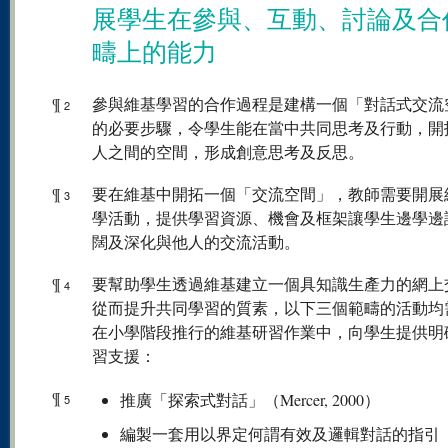
展學生在參與、互動、討論及合
疇上的能力
¶
參與維基學習的合作過程是建構一個「對話式交流
2
的必要步驟，令學生能在當中共同思考及行動，開
人之間的空間，形成創意思考及反思。
¶
要在維基中開拓一個「交流空間」，教師需要開展
3
學活動，提供學習資源、機會及框架讓學生邊學邊
闊及深化與他人的交流活動。
¶
要幫助學生透過維基建立一個具知識生產力的網上
4
從而提升共同學習的質素，以下三個範疇的活動均
在小學階段推行的維基研習作業中，向學生提供明
習支援：
¶
推廣「探索式對話」（Mercer, 2000）
5
編製一套用以界定何謂有效及邏輯對話的指引