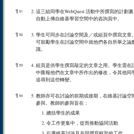
¶
這三組同學在WebQuest 活動中所撰寫的計劃
51
自動上傳自維基學習空間中的咨詢頁中。
¶
學生可同步在討論空間及／或組頁中撰寫文章
52
可鼓勵學生在討論空間中就他們各自所舉之論
識。
¶
組頁是供學生撰寫敲定的文章之用。學生需在
53
中匯報他們在文章中所作出的修改，令其他同
追尋到這些轉變。
¶
教師亦可在討論的前期或後期，在維基討論空
54
參與。教師的參與旨在：
總括學生的成果
令工作更集中，從而推動協同活動
引導維基討論及共同撰寫框架的工作