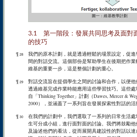
圖一：維基教學計劃
3.1 第一階段：發展共同思考及面對
的技巧
¶
我們的原本計劃，就是透過輕鬆的場景設定，促進
28
間的對話交流。這個部份是幫助學生在後期把作業
維基的重要一步，這是整個計劃的重心。
¶
對話交流旨在提倡學生之間的討論和合作，以便他
29
透過維基完成作業時能應用這些學習技巧。這些處
自「Thinking Together」計劃（Dawes, Mercer & Wege
2000），並涵蓋了一系列旨在發展探索性對話的活
¶
在我們的計劃中，我們選取了一系列的日常生活處
30
生可分成小組，進行面對面的討論。我們將鼓勵他
及論述他們的看法，從而展開具建設性的對話以達