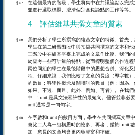
¶
在這個最終的階段，學生將集中在共議論點以完成
67
並進行選取標題、澄清個別含糊論點的工作等等。
4 評估維基共撰文章的質素
¶
我們分析了學生所撰寫的維基文章的特徵。首先，
68
學生在第二研習階段中與拍擋共同撰寫的文本和他
三階段中在維基平臺上完成的文章作比較。我們的
於查考一些可計量的特點，從而標明整個合作過程
兩位同組的學生在最後階段中的思想合併、深化及
程。仔細來說，我們比較了文章的長度（即字數）、t-
的數目；科學性概念及關聯詞的數目（例：因為、
如果、不過、而且、此外、例如、再者）。在我們
中，t-unit 是具文法容許性的最短句。儘管並非必要
unit 通常是一句句字。
¶
在字數和t-unit 的數目方面，學生在共同撰寫文章
69
會比二人為一組構思時的較多。再者，鑑於t-unit 
加，愈長的文章均會更內容豐富和準確。