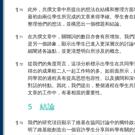
¶
此外，共撰文章中所提出的想法在結構和整理方面
70
最初由兩位學生所完成的文章來得準確。學生會在
整理他們的想法，並構思出一個標題和結論。
¶
在共撰文章中，關聯詞的數目亦會有所增加。我們
71
是另一個跡象，顯示出學生已進入更深層次的討論
細闡述各論點，並更清楚明白所涉及的概念。
¶
從我們的角度而言，這項分析標示出學生在共同學
72
得出的成果較二人一起工作時的多。如前面所示，
同學習的過程具有提高思想包容性、以及擴闊和深
對話的特點。因此，我們提出，整個過程在學生共
文章的工作中，有著相當的重要性。
5 結論
¶
我們的研究項目顯示了維基在協同討論中的獨特啟
73
明了維基能創造出一個容許學生分享與科學有關的