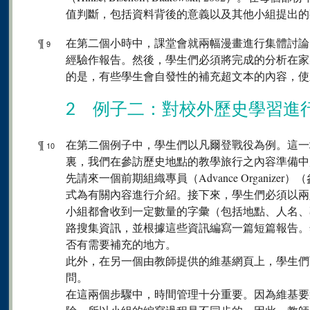
值判斷，包括資料背後的意義以及其他小組提出的
¶
在第二個小時中，課堂會就兩幅漫畫進行集體討論
9
經驗作報告。然後，學生們必須將完成的分析在家
的是，有些學生會自發性的補充超文本的內容，使
2 例子二：對校外歷史學習進
¶
在第二個例子中，學生們以凡爾登戰役為例。這一
10
裏，我們在參訪歷史地點的教學旅行之內容準備中
先請來一個前期組織專員（Advance Organizer）（參照
式為有關內容進行介紹。接下來，學生們必須以兩
小組都會收到一定數量的字彙（包括地點、人名、
路搜集資訊，並根據這些資訊編寫一篇短篇報告。
否有需要補充的地方。
此外，在另一個由教師提供的維基網頁上，學生們
問。
在這兩個步驟中，時間管理十分重要。因為維基要