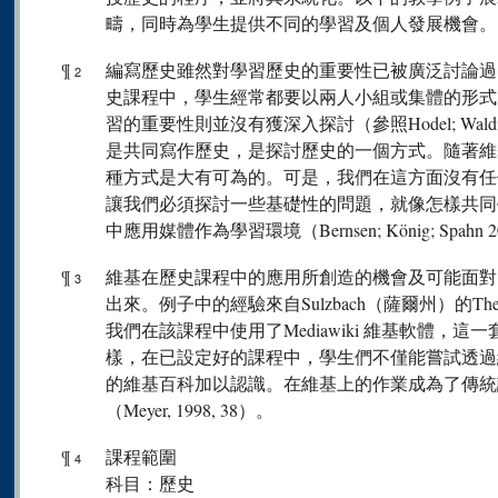
疇，同時為學生提供不同的學習及個人發展機會。
¶
編寫歷史雖然對學習歷史的重要性已被廣泛討論過
2
史課程中，學生經常都要以兩人小組或集體的形式
習的重要性則並沒有獲深入探討（參照Hodel; Wald
是共同寫作歷史，是探討歷史的一個方式。隨著維
種方式是大有可為的。可是，我們在這方面沒有任
讓我們必須探討一些基礎性的問題，就像怎樣共同
中應用媒體作為學習環境（Bernsen; König; Spahn 
¶
維基在歷史課程中的應用所創造的機會及可能面對
3
出來。例子中的經驗來自Sulzbach（薩爾州）的The
我們在該課程中使用了Mediawiki 維基軟體，
樣，在已設定好的課程中，學生們不僅能嘗試透過
的維基百科加以認識。在維基上的作業成為了傳統
（Meyer, 1998, 38）。
¶
課程範圍
4
科目：歷史