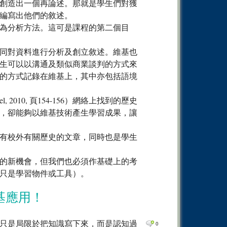
學生們在這裏創造出一個再論述。那就是學生們對獲
編寫出他們的敘述。
為分析方法。這可是課程的第二個目
同對資料進行分析及創立敘述。維基也
生可以以溝通及類似商業談判的方式來
的方式記錄在維基上，其中亦包括語境
2010, 頁154-156）網絡上找到的歷史
，卻能夠以維基技術產生學習成果，讓
有校外有關歷史的文章，同時也是學生
的新機會，但我們也必須作基礎上的考
只是學習物件或工具）。
基應用！
只是局限於把知識寫下來，而是認知過
0