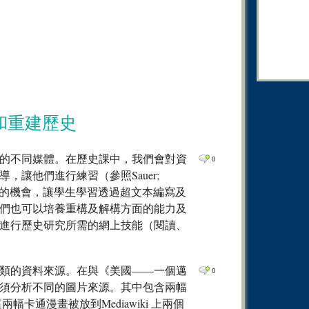
0
Comm
0
Comm
0
Comm
0
Comm
0
Comm
0
Comm
和重建歷史
0
Comm
的不同媒體。在歷史課中，我們會對資
0
0
Comm
讓他們進行練習（參照Sauer;
0
Comm
供技術上的機會，讓學生學習透過超文本編寫及
0
Comm
們也可以培養重構及解構方面的能力及
境中，進行歷史研究所需的網上技能（閱讀、
0
Comm
。
0
Comm
類的資料來源。在與《美國——一個邁
0
須分析不同的圖片來源。其中包含兩幅
卡通漫畫被放到Mediawiki 上兩個