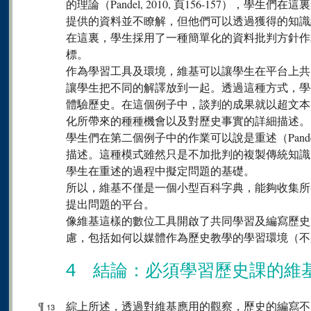
的理論（Pandel, 2010, 頁156-157），
提供的資料並不瞭解，但他們可以透過獲得的知識
在這裏，學生採用了一種簡單化的資料批判方針作
標。
作為學習工具及環境，維基可以讓學生在平台上共
讓學生把不同的解譯放到一起。透過這種方式，學
體驗歷史。在這個例子中，談判的成果就以超文本
化所帶來的種種機會以及對歷史事實的詳細描述。
學生們在第二個例子中的作業可以說是重述（Pandel, 
描述。這種模式雖然只是不加批判的複製傳統知識
學生在重述的過程中擬定問題的基礎。
所以，維基不僅是一個小型百科字典，能夠收集所
提出問題的平台。
像維基這樣的數位工具開啟了共同學習及編寫歷史
慮，包括如何以媒體作為歷史教學的學習環境（不
4 結論：必須學習歷史課的維
¶
綜上所述，透過對維基應用的觀察，歷史的編寫不
13