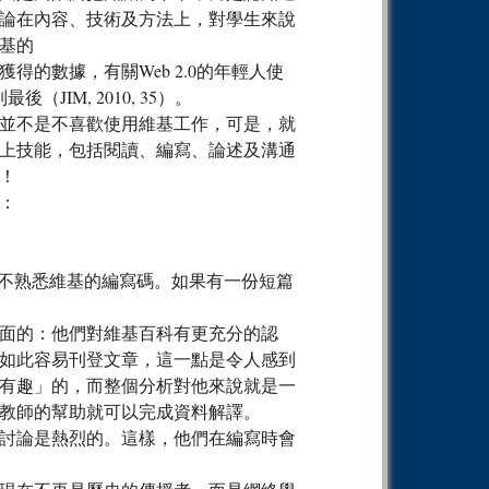
論在內容、技術及方法上，對學生來說
基的
的數據，有關Web 2.0的年輕人使
IM, 2010, 35）。
並不是不喜歡使用維基工作，可是，就
上技能，包括閱讀、編寫、論述及溝通
！
：
亦不熟悉維基的編寫碼。如果有一份短篇
面的：他們對維基百科有更充分的認
如此容易刊登文章，這一點是令人感到
有趣」的，而整個分析對他來說就是一
教師的幫助就可以完成資料解譯。
討論是熱烈的。這樣，他們在編寫時會