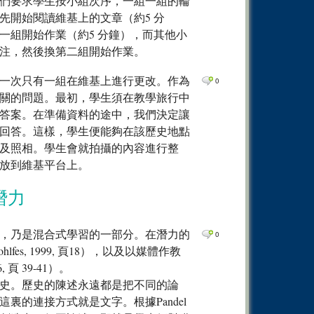
們要求學生按小組次序，一組一組的輪
先開始閱讀維基上的文章（約5 分
一組開始作業（約5 分鐘），而其他小
注，然後換第二組開始作業。
一次只有一組在維基上進行更改。作為
0
關的問題。最初，學生須在教學旅行中
答案。在準備資料的途中，我們決定讓
回答。這樣，學生便能夠在該歷史地點
及照相。學生會就拍攝的內容進行整
放到維基平台上。
潛力
，乃是混合式學習的一部分。在潛力的
0
s, 1999, 頁18），以及以媒體作教
6, 頁 39-41）。
史。歷史的陳述永遠都是把不同的論
裏的連接方式就是文字。根據Pandel