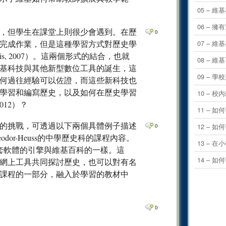
0
Comm
05 – 
0
Comm
06 –
，但學生在課堂上則很少會遇到。在歷
0
0
Comm
完成作業，但是這種學習方式對歷史學
07 – 
0
Comm
is, 2007）。這兩個形式的結合，也就
08 – 
基科技與其他新型數位工具的誕生，這
0
Comm
09 – 
何過往經驗可以佐證，而這些新科技也
0
Comm
學習和編寫歷史，以及如何在歷史學習
10 –
0
Comm
2012）？
11 –
0
Comm
的挑戰，可透過以下兩個具體例子描述
12 –
0
0
Comm
odor-Heuss的中學歷史科的課程內容。
13 – 
這一套軟體的引擎與維基百科的一樣。這
0
Comm
14 –
網上工具共同探討歷史，也可以對有名
0
Comm
課程的一部分，融入於學習的教材中
0
Comm
0
Comm
0
0
Comm