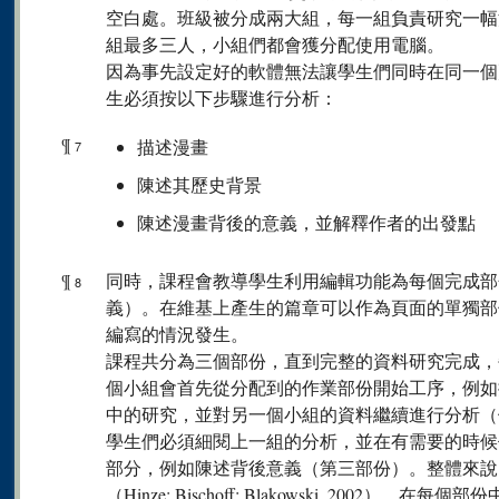
空白處。班級被分成兩大組，每一組負責研究一幅
組最多三人，小組們都會獲分配使用電腦。
因為事先設定好的軟體無法讓學生們同時在同一個
生必須按以下步驟進行分析：
¶
描述漫畫
7
陳述其歷史背景
陳述漫畫背後的意義，並解釋作者的出發點
¶
同時，課程會教導學生利用編輯功能為每個完成部
8
義）。在維基上產生的篇章可以作為頁面的單獨部
編寫的情況發生。
課程共分為三個部份，直到完整的資料研究完成，
個小組會首先從分配到的作業部份開始工序，例如
中的研究，並對另一個小組的資料繼續進行分析（
學生們必須細閱上一組的分析，並在有需要的時候
部分，例如陳述背後意義（第三部份）。整體來說
（Hinze; Bischoff; Blakowski, 200