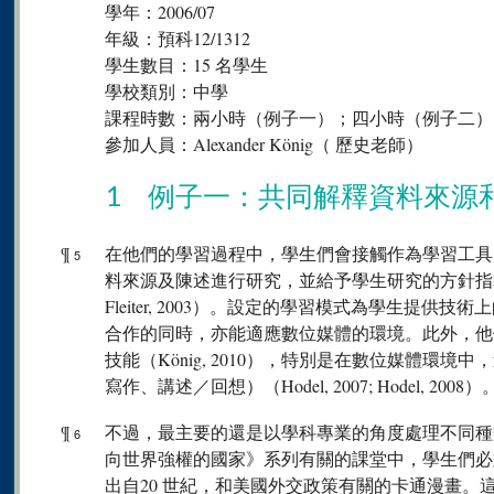
學年：2006/07
年級：預科12/1312
學生數目：15 名學生
學校類別：中學
課程時數：兩小時（例子一）；四小時（例子二）
參加人員：Alexander König（ 歷史老師）
1 例子一：共同解釋資料來源
¶
在他們的學習過程中，學生們會接觸作為學習工具
5
料來源及陳述進行研究，並給予學生研究的方針指導，
Fleiter, 2003）。設定的學習模式為學生提
合作的同時，亦能適應數位媒體的環境。此外，他
技能（König, 2010），特別是在數位媒體環
寫作、講述／回想）（Hodel, 2007; Hodel, 2008）
¶
不過，最主要的還是以學科專業的角度處理不同種
6
向世界強權的國家》系列有關的課堂中，學生們必
出自20 世紀，和美國外交政策有關的卡通漫畫。這兩幅