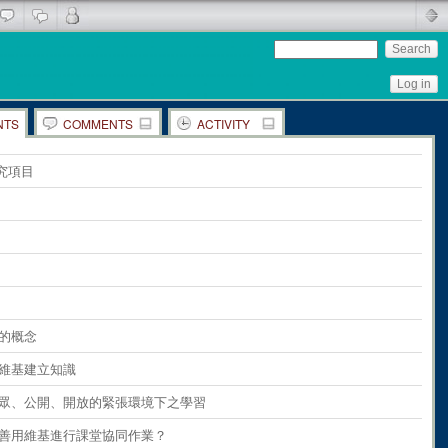
Log in
NTS
COMMENTS
ACTIVITY
ents
on
the whole page
究項目
ents
on
paragraph 1
ents
on
paragraph 2
ents
on
paragraph 3
ents
on
paragraph 4
ents
on
paragraph 5
基的概念
ents
on
paragraph 6
利用維基建立知識
ents
on
paragraph 7
 在公眾、公開、開放的緊張環境下之學習
ents
on
paragraph 8
如何善用維基進行課堂協同作業？