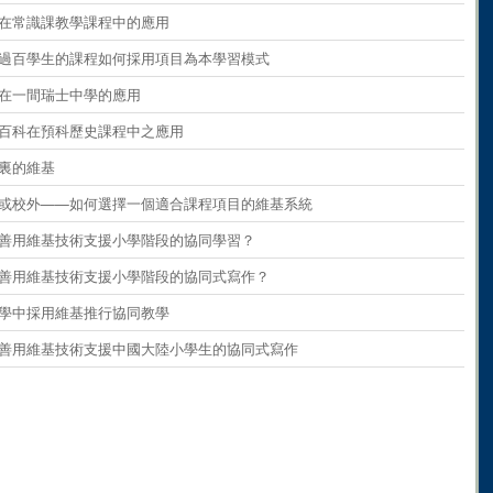
ents
on
paragraph 9
維基在常識課教學課程中的應用
ents
on
paragraph 10
 擁有過百學生的課程如何採用項目為本學習模式
ents
on
paragraph 11
維基在一間瑞士中學的應用
ents
on
paragraph 12
維基百科在預科歷史課程中之應用
ents
on
paragraph 13
學校裏的維基
ents
on
paragraph 14
 校內或校外——如何選擇一個適合課程項目的維基系統
ents
on
paragraph 15
 如何善用維基技術支援小學階段的協同學習？
ents
on
paragraph 16
 如何善用維基技術支援小學階段的協同式寫作？
ents
on
paragraph 17
在小學中採用維基推行協同教學
ents
on
paragraph 18
 如何善用維基技術支援中國大陸小學生的協同式寫作
ents
on
paragraph 19
ents
on
paragraph 20
ents
on
paragraph 21
ents
on
paragraph 22