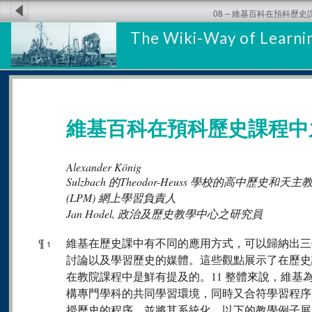
08 – 維基百科在預科歷
The Wiki-Way of Learnin
維基百科在預科歷史課程中
Alexander König
Sulzbach 的Theodor-Heuss 學校的高中
(LPM) 網上學習負責人
Jan Hodel, 政治及歷史教學中心之研究員
¶
維基在歷史課中有不同的應用方式，可以歸納出三
1
討論以及學習歷史的媒體。這些觀點展示了在歷史
在教院課程中是鮮有提及的。11 整體來說，維基
構專門學科的共同學習環境，同時又合符學習程序
授歷史的程序，並將其系統化。以下的教學例子展