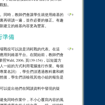
觀點。
。同時，教師們會讓學生就使用維基的
0
裏再研讀一遍，並作必要的修正。有趣
新建立的維基內容更為豐富。
行準備
場戰役可以說是消耗戰的代表。在這
0
應用到維基平台。在開始前，教師們會
Wahl, 2006, 頁139-154)，以短篇方
人一組的方式利用電腦進行作業。每個
專業名詞），學生們須透過教科書和網
然後，學生們須檢視其他小組的報告是
可以提出他們在閱讀資料中發現的疑
避免同時作業中，不小心覆寫內容的風