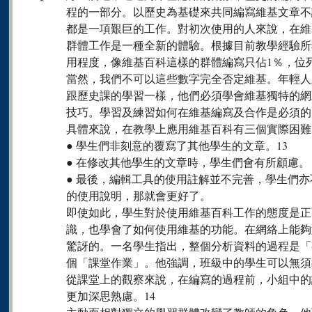
程的一部分。以歷史為基礎來共同編寫維基文章不
都是一項艱巨的工作。對初次使用的人來說，在維
群體工作是一種全新的體驗。根據目前教學經驗所獲得
用程度，像維基百科這樣的群體編寫只佔1％，位列最後（J
當然，我們不可以這些數字完全否定維基。年輕人
跟歷史課的學習一樣，他們必須學會維基獨特的網
技巧。學習及練習如何在維基編寫及合作是必須的
具體來說，在教學上應用維基百科有三個實際困難
● 學生們非刻意的覆寫了其他學生的文章。13
● 在修改其他學生的文章時，學生們會有所顧慮。
● 最後，編輯工具的使用註解並不完善，學生們
的使用說明，那就會更好了。
即使如此，學生對於使用維基百科工作的態度是正
識，也學會了如何使用維基的功能。在網絡上能夠
驚訝的。一名學生指出，整個分析資料的過程是「
個「課堂作業」。他強調，班級中的學生可以無須
從課堂上的觀察來說，在編寫的過程前，小組中的
更加深思熟慮。14