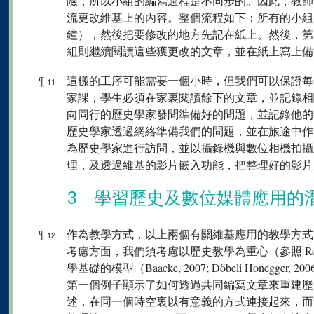
險，所以小組的編寫過程是不同步的。因此，教師
流更改維基上的內容。整個流程如下：所有的小組
鐘），然後把要修改的地方先記在紙上。然後，第
組則繼續閱讀這些獲更改的文章，並在紙上寫上備
¶
這樣的工序可能需要一個小時，但我們可以保證每
11
家課，學生必須在家裏閱讀餘下的文章，並記錄相
向同行的歷史學家發問準備好的問題，並記錄他的
歷史學家透過網絡準備我們的問題，並在旅途中作
為歷史學家進行訪問，並以攝錄機與數位相機拍攝
理，及透過維基的影片嵌入功能，把整理好的影片
3 學習歷史及數位媒體應用的
¶
作為教學方式，以上兩個有關維基應用的教學方式
12
考慮方面，我們須考慮以歷史教學為重心（參照 Rohlfe
學基礎的模型（Baacke, 2007; Döbeli Honegger, 200
第一個例子顯示了如何透過共同編寫文章來重建歷
述，在同一個時空裏以有意義的方式連接起來，而這