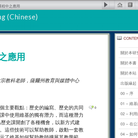
史課程中之應用
g (Chinese)
CONTE
0
Comm
關於本研
之應用
0
Comm
關於本書
0
Comm
關於本站
歷史和天主教宗教科老師，薩爾州教育與媒體中心
0
Comm
出版緣起
0
Comm
00 – 序
0
Comm
01 – 維
個主要觀點：歷史的編寫、歷史的共同
0
0
Comm
02 – 
課中使用維基的獨有潛力，而這種潛力
0
Comm
為歷史課開創了各種機會，以新方式建
03 –
。這些技術可以幫助教師，啟動一套教
0
Comm
04 – 
示了維基如何幫助教師擴展其教學範