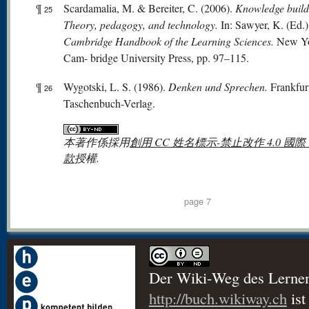
¶
Scardamalia, M. & Bereiter, C. (2006).
Knowledge build
25
Theory, pedagogy, and technology.
In: Sawyer, K. (Ed.
Cambridge Handbook of the Learning Sciences.
New Yo
Cam- bridge University Press, pp. 97–115.
¶
Wygotski, L. S. (1986).
Denken und Sprechen.
Frankfur
26
Taschenbuch-Verlag.
本著作係採用
創用 CC 姓名標示-禁止改作 4.0 國際
款
授權.
page 7
Der Wiki-Weg des Lerne
http://buch.wikiway.ch
ist