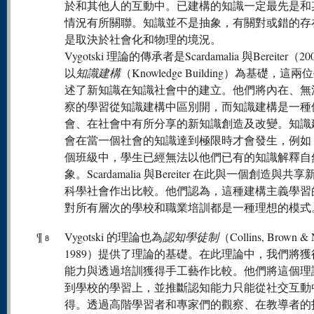
於和其他人的互動中。已建構的知識一定最先是和
情況有所關聯。知識並不是抽象，有關對或錯的存
是取決於社會化和物理的境況。
Vygotski 理論的傳承者是Scardamalia 與Bereiter（2
以
知識建構
（Knowledge Building）為基礎，這
述了新知識在知識社會中的建立。他們將內在、無
察的學習從知識建構中區別開，而知識建構是一種
會、在社會中有所分享的新知識創造及改變。知識
會在當一個社會的知識達到極限時才會發生，例如
個班級中，學生已經無法以他們已有的知識解釋自
象。Scardamalia 與Bereiter 在此與一個創造與共
科學社會作出比較。他們認為，這種建構主義學習
對所有層次的學校和職業培訓都是一種理想的模式
¶
Vygotski 的理論也為
認知學徒制
（Collins, Brown &
8
1989）提供了理論的基礎。在此理論中，我們將獲
能力與透過培訓獲得手工藝作比較。他們將這個理
到學校的學習上，並推斷認知能力只能從社交互動
得。透過高階學習者和專家們的觀察、在教導者的