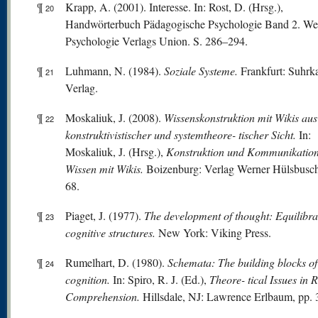
¶
Krapp, A. (2001). Interesse. In: Rost, D. (Hrsg.),
20
Handwörterbuch Pädagogische Psychologie Band 2. We
Psychologie Verlags Union. S. 286–294.
¶
Luhmann, N. (1984).
Soziale Systeme.
Frankfurt: Suhr
21
Verlag.
¶
Moskaliuk, J. (2008).
Wissenskonstruktion mit Wikis aus
22
konstruktivistischer und systemtheore- tischer Sicht.
In:
Moskaliuk, J. (Hrsg.),
Konstruktion und Kommunikatio
Wissen mit Wikis.
Boizenburg: Verlag Werner Hülsbusch
68.
¶
Piaget, J. (1977).
The development of thought: Equilibra
23
cognitive structures.
New York: Viking Press.
¶
Rumelhart, D. (1980).
Schemata: The building blocks of
24
cognition.
In: Spiro, R. J. (Ed.),
Theore- tical Issues in 
Comprehension.
Hillsdale, NJ: Lawrence Erlbaum, pp. 