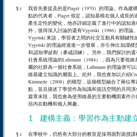
¶
我首先要提及的是Piaget（1970）的理論。作為建
2
點的代表者，Piaget 假定，認知基模在個人成長的
產生定性的變化，他亦詳細定義了進行中的認知過
外，值得深入討論的還有Vygotski（1986）的理論
Vygotski 來說，學習者之間的社交互動具有關鍵
Vygotski 的理論經過進一步發展，亦引伸出
知識模
和
認知學徒制（養成訓練）
。另外，我們探討的還
社會系統理論的Luhmann（1984），因為只要視
屬的社群為一個社會系統，Luhmann 的理論便可
維基建立知識的層面上。此外，我也會加以介紹Cres
Kimmerle（2008）的模型，這個模型融合了兩位
點，並且描述了學習作為知識和資訊空間的共同演
篇章末段，我也會為使用維基的主要動機因素作介
括內在動機和個人興趣。
1 建構主義：學習作為主動建
¶
在學校中，仍然有大部分的教室是採用面對面授課
3