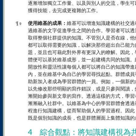
逐漸增加獨立工作量、以及與別人的交流，學生可
獲得技能，去完成更複雜的工作。
使用維基的成果：
¶
維基可以增進知識建構的社交過
9
過維基的文字促進學生之間的合作。學習者可以透
取得整個社群提供的知識。不管別人是否在線，他
都可以取得需要的知識，以解決那些超出自己能力
題，並且也可藉此對外界有更深入的瞭解。因此，
體便可以基於維基成形，並一起建構共同的知識。
開放性和靈活性讓每個人都可以將自己的知識帶進
內，並在維基中為自己的學習尋找起點。群體成員
助新加入者成為學習群體的一員。例如，一個新的
以先修改那些明顯的寫作錯誤，或是只參與閱讀，
漸開始參與新文章的寫作。透過這樣的方式，學習
漸漸融入社群中。以維基為中心的學習群體會透過
程進行知識建構，從而幫助個人的學習過程。因此
既是個別知識的成長，也是群體層面上集體知識的
4 綜合觀點：將知識建構視為