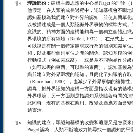
理論部份：
¶
建構主義思想的中心是Piaget 的理論（1
4
他假定，在人類的成長過程中，認知基模會不斷地
認知基模為我們建立對外界的認知，並使其簡單化
以被描述成是一個人類認識外界事物的標準方式。
意識的、精神方面的建構能夠為一個獨立個體組織
界環境的所有經驗（Bartlett, 1932）。在形式上
可以說是有關一個特定題材或行為的個別知識單位
和，以及那些個別單位之間的關係。認知基模的例
行動模式（例如丟或敲），或是為不同物品作分級
（如可以丟的東西、可以敲的東西）。認知基模為
織並建立對外界環境的認知，且簡化了知識的存取
（Rumelhart, 1980），也減少了外界事物的複雜性。P
認為，對外界認知的建構一方面是指以現有的基模
外界環境，另一方面則是指認知系統隨著時間的演
此同時，現有的基模在應用、改變及適應方面會變
越靈活。
¶
知識的建立，即認知基模的改變和適應又是怎麼來
5
Piaget 認為，人類不斷地致力於尋找一個認知的平