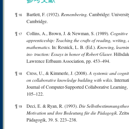
¶
Bartlett, F. (1932).
Remembering.
Cambridge: Universit
16
Cambridge.
¶
Collins, A., Brown, J. & Newman, S. (1989).
Cognitive
17
apprenticeship: Teaching the crafts of
r
eading, writing,
mathematics.
In: Resnick, L. B. (Ed.).
Knowing, learnin
ins-
truction: Essays in honor of Robert Glaser.
Hillsdal
Lawrence Erlbaum Association, pp. 453–494.
¶
Cress, U., & Kimmerle, J. (2008).
A systemic and cognit
18
on collaborative knowledge
building with wikis.
Internat
Journal of Computer-Supported Collaborative Learning, 
105–122.
¶
Deci, E. & Ryan, R. (1993).
Die Selbstbestimmungstheo
19
Motivation und ihre Bedeutung für die Pädagogik.
Zeits
Pädagogik, 39. S. 223–238.