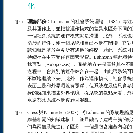
化
理論部份：
¶
Luhmann 的社會系統理論（1984）專
10
及其運作上，並根據運作模式的差異來區分不同的
一個社會系統的運作模式就是溝通。此外，系統也
指涉的特性，即一個系統和自己本身有關聯。它對
認知就是基於至今所有遇過的經歷。藉此，系統可
持續存在中不受任何因素影響。Luhmann 稱此種
我再製（Autopoiesis）。系統的存在是基於其在
過程中，會與別的運作結合在一起，由此讓系統可
不斷地繼續下去。此外，作為運作模式，社會系統
表面上是和外界環境有關聯，但系統在最後只會參
身的感知來描述外界環境。從系統的觀點來看，外
永遠都比系統本身複雜且混亂。
¶
Cress 與Kimmerle（2008）將Luhmann 的系統理
11
維基相關的知識建構上，並且融合了建構主義的觀
們為兩個系統進行了區分，一個是包含維基內容的