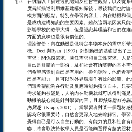
¶
在討論以上描述過的認知及社會性觀點，以及從系
13
度嘗試描述利用維基建構知識後，最後我們也討論
機方面的觀點。特別在學習內容上，內在動機和個
是成功建構知識的主要因素。雖然這兩項因素只能
影響學校的教學大綱，但是認識其理論和它們在維
方面的意味也是很有價值的。
理論部份：內在動機是做特定事物本身的需求所帶
機。Deci 與Ryan（1993）針對動機的基礎提出了
需求：關係感需求、勝任需求和自主性需求。人是
自己是群體的一部份，及和社會有所關聯的基本需
們希望感覺到自己是有用的，換句話說，他們希望
己是有能力，且可以對外界環境作有效的影響。此
們還希望能夠在行動及反應時能夠獨立自主。只要
需求能夠被滿足，人的內在動機就就可以得到滿足
動機的核心就是針對學習內容，且
和特殊題材有關
的興趣
（Krapp, 2001）。當學習者對某一個題材
認為它很重要時，自然會更深入地去瞭解它。學習
覺得自己是可以自主行動的、有能力的且和社會有
聯，將會取決於教學人員是否能夠選擇有趣的題材