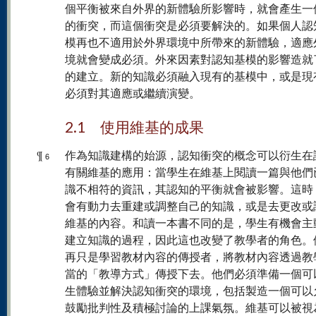
個平衡被來自外界的新體驗所影響時，就會產生一
的衝突，而這個衝突是必須要解決的。如果個人認
模再也不適用於外界環境中所帶來的新體驗，適應
境就會變成必須。外來因素對認知基模的影響造就
的建立。新的知識必須融入現有的基模中，或是現
必須對其適應或繼續演變。
2.1 使用維基的成果
¶
作為知識建構的始源，認知衝突的概念可以衍生在
6
有關維基的應用：當學生在維基上閱讀一篇與他們
識不相符的資訊，其認知的平衡就會被影響。這時
會有動力去重建或調整自己的知識，或是去更改或
維基的內容。和讀一本書不同的是，學生有機會主
建立知識的過程，因此這也改變了教學者的角色。
再只是學習教材內容的傳授者，將教材內容透過教
當的「教導方式」傳授下去。他們必須準備一個可
生體驗並解決認知衝突的環境，包括製造一個可以
鼓勵批判性及積極討論的上課氣氛。維基可以被視