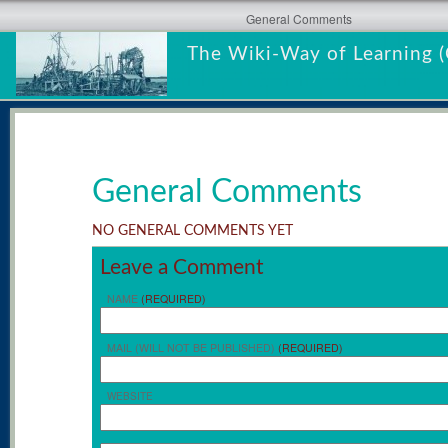
General Comments
The Wiki-Way of Learning (
General Comments
NO GENERAL COMMENTS YET
Leave a Comment
NAME
(REQUIRED)
MAIL (WILL NOT BE PUBLISHED)
(REQUIRED)
WEBSITE