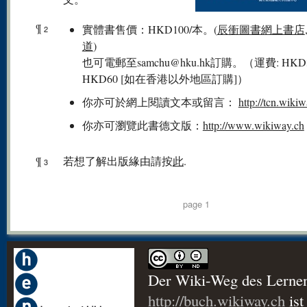
¶
實體書售價：HKD100/本。(
辰衝圖書網上書店
2
道
)
也可電郵至samchu@hku.hk訂購。（運費: HKD3
HKD60 [如在香港以外地區訂購]）
你亦可於網上閱讀文本或留言：
http://tcn.wiki
你亦可瀏覽此書德文版：
http://www.wikiway.ch
¶
若想了解出版緣由請按
此
.
3
page 1
Der Wiki-Weg des Lerne
http://buch.wikiway.ch
ist