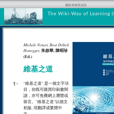
關於本研究項目
The Wiki-Way of Learning (
Michele Notari, Beat Döbeli
朱啟華, 陳昭珍
Honegger,
(Ed.)
維基之道
¶
“維基之道” 是一個文字項
1
目，你既可購買印刷書閱
讀，亦可免費網上瀏覽或
留言。”維基之道”以德文
初版, 現翻譯成繁體中
文。