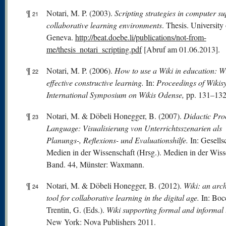
¶
Notari, M. P. (2003).
Scripting strategies in computer s
21
collaborative learning environments
. Thesis. University 
Geneva.
http://beat.doebe.li/publications/not-from-
me/thesis_notari_scripting.pdf
[Abruf am 01.06.2013].
¶
Notari, M. P. (2006).
How to use a Wiki in education: W
22
effective constructive learning.
In:
Proceedings of Wikis
International Symposium on Wikis Odense,
pp. 131–132
¶
Notari, M. & Döbeli Honegger, B. (2007).
Didactic Pr
23
Language: Visualisierung von Unterrichtsszenarien als
Planungs-, Reflexions- und Evaluationshilfe.
In: Gesells
Medien in der Wissenschaft (Hrsg.). Medien in der Wiss
Band. 44, Münster: Waxmann.
¶
Notari, M. & Döbeli Honegger, B. (2012).
Wiki: an arch
24
tool for collaborative learning in the digital age.
In: Boc
Trentin, G. (Eds.).
Wiki supporting formal and informal 
New York: Nova Publishers 2011.