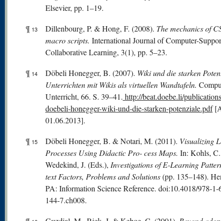
Elsevier, pp. 1–19.
¶
Dillenbourg, P. & Hong, F. (2008).
The mechanics of 
13
macro scripts.
International Journal of Computer-Suppo
Collaborative Learning, 3(1), pp. 5–23.
¶
Döbeli Honegger, B. (2007).
Wiki
und die starken Poten
14
Unterrichten mit Wikis als virtuellen Wandtafeln.
Compu
Unterricht, 66. S. 39–41.
http://beat.doebe.li/publication
doebeli-honegger-wiki-und-die-starken-potenziale.pdf
[A
01.06.2013].
¶
Döbeli Honegger, B. & Notari, M. (2011).
Visualizing 
15
Processes Using Didactic Pro- cess Maps.
In: Kohls, C
Wedekind, J. (Eds.),
Investigations of E-Learning Patte
text Factors, Problems and Solutions
(pp. 135–148). He
PA: Information Science Reference. doi:10.4018/978-1-
144-7.ch008.
¶
Guzdial, M., Rick, J. & Kehoe, C. (2001).
Beyond adopt