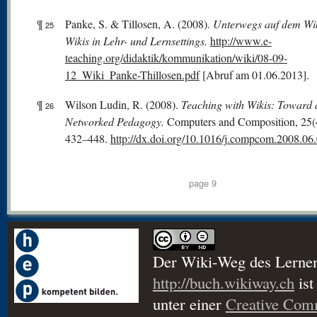
¶
Panke, S. & Tillosen, A. (2008).
Unterwegs auf dem Wi
25
Wikis in Lehr- und Lernsettings.
http://www.e-
teaching.org/didaktik/kommunikation/wiki/08-09-
12_Wiki_Panke-Thillosen.pdf
[Abruf am 01.06.2013].
¶
Wilson Ludin, R. (2008).
Teaching with Wikis: Toward 
26
Networked Pedagogy.
Computers and Composition, 25(4
432–448.
http://dx.doi.org/10.1016/j.compcom.2008.06
page 9
Der Wiki-Weg des Lerne
http://buch.wikiway.ch
ist
unter einer
Creative Co