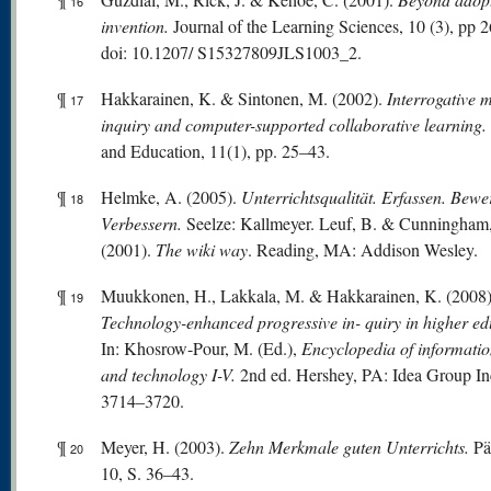
16
invention.
Journal of the Learning Sciences, 10 (3), pp 
doi: 10.1207/ S15327809JLS1003_2.
¶
Hakkarainen, K. & Sintonen, M. (2002).
Interrogative 
17
inquiry and computer-supported collaborative learning.
and Education, 11(1), pp. 25–43.
¶
Helmke, A. (2005).
Unterrichtsqualität. Erfassen. Bewe
18
Verbessern.
Seelze: Kallmeyer. Leuf, B. & Cunningham
(2001).
The wiki way
. Reading, MA: Addison Wesley.
¶
Muukkonen, H., Lakkala, M. & Hakkarainen, K. (2008)
19
Technology-enhanced
progr
essive
in- quiry in higher ed
In: Khosrow-Pour, M. (Ed.),
Encyclopedia of informatio
and technology I-V.
2nd ed. Hershey, PA: Idea Group Inc
3714–3720.
¶
Meyer, H. (2003).
Zehn Merkmale guten Unterrichts.
Pä
20
10, S. 36–43.