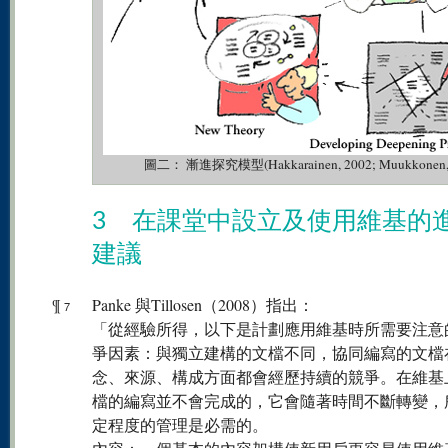
圖二： 漸進探究模型(Hakkarainen, 2002; Muukkonen, Lak
3 在課堂中設立及使用維基的
建議
¶
Panke 與Tillosen（2008）指出：
7
「從經驗所得，以下是計劃應用維基時所需要注意
爭因素：與獨立建構的文檔不同，協同編寫的文檔
念、來源、構成方面都會經歷持續的競爭。在維基
檔的編寫並不會完成的，它會隨著時間不斷轉變，
定程度的管理是必需的。