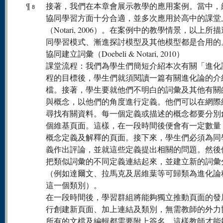
¶
接著，我們在本章會展示教學的應用案例。當中，
8
協同學習方面十分合適，並多次應用於高中的課堂
（Notari, 2006）。在案例中的教學情景，以上所
同學習模式、漸進探討模型及其他模型都是合用的
協同建立詞彙（Doebeli & Notari, 2010）
課堂流程：我們為學生們簡短介紹本次有關「進化
程的目標後，學生們就須閱讀一篇有關進化論的介
檔。接著，學生要就他們不明白的詞彙及其他有關
與概念，以他們的角度進行定義。他們可以在網際
尋找有關資料。每一個定義或描述的概念都要分別
個維基頁面。這樣，在一段時間後便會有一定數量
概念定義及解釋的頁面。接下來，學生們必須為同
義作出評論，並就這些定義提出相關的問題。然後
把類似詞彙的不同定義連結起來，並建立新的詞彙
（例如達爾文、拉馬克及居維葉等可歸類為進化論
這一個類別）。
在一段時間後，學習群組將能夠獨立推動頁面的發
行創建新頁面、加上連結及類別，無需教師的外力
所有的文檔及編輯都需要附上簽名，這樣教師才能