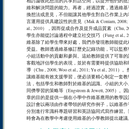
相討論彼此想法的共享對話空間，以提升他們的批
維和解決問題的能力。再者，經過證實，透過維基
換想法或意見，不但能讓其他學生對自己作業上內
言運用提供具建設性的意見（Mak & Coniam, 2008; W
al., 2010），因而促成合作及提升成品質素（Chu, 2
學生亦能從討論過程中建立社交技巧（Fung et al., 2
維基除了給學生帶來好處，我們亦發現教師能從此
受益。教師透過維基修訂歷史記錄功能，可以監察
小組活動中的貢獻和參與。這給教師提供了可靠的
客觀地評估學生的表現，並於有需要時提供協助和
導（Chu , 2008; Woo et al., 2011; Yu et al., 20
讓維基能有效支援學習，便必須要精心制定一套教
法，包括學生和教師對於維基的認識、小組的大小
同儕學習的策略等（Engstrom & Jewett, 2005）
章的目的是提供一個在小學中作維基應用的教學設
設計會以兩項由作者帶領的研究作例子，以維基作
分別進行常識科專題研習和英語協同式寫作練習。
時會為在教學中考慮使用維基的小學教師提出建議