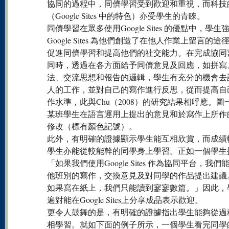
協同的過程中，同儕學習受到歡迎和重視，而科技
（Google Sites 中的特色）亦受學生的青睞。
同儕學習在眾多使用Google Sites 的優點中，學生
Google Sites 為他們創造了在他人作業上留言的途
促進同儕學習和提高他們的社交能力。在完成協同
同時，透過在各方面給予同儕意見及回應，如拼寫
法、交流思想和報告的邏輯，學生有充分的機會去
人的工作，並對自己的寫作進行反思，從而提高自
作水準，此與Chu（2008）的研究結果相呼應。圖
某班學生在語言運用上提出的意見和於寫作上所作
修改（標有顏色記號）。
此外，有明確的證據顯示學生能互相欣賞，而成績
學生亦能從較能幹的同學身上學習。正如一個學生
「如果我們使用Google Sites 作為協同平台，我們
他班別的寫作，交換意見及對同學的作品提出建議
如果寫在紙上，我們只能讀到寥寥數篇。」因此，
遍對能在Google Sites上分享成品表示歡迎。
更令人鼓舞的是，有明確的證據指出學生能夠從過
相學習。就如下面的例子所示，一個學生看完同學