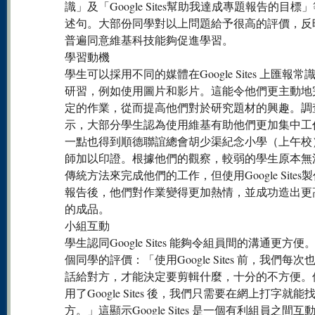
識」及「Google Sites幫助我達成專題報告的目標
述句。大部份同學對以上問題給予很高的評價，反
普遍同意維基科技能夠促進學習。
學習動機
學生可以採用不同的媒體在Google Sites 上匯報常
研習，例如使用圖片和影片。這能令他們更主動地
定的作業，從而提高他們對於研究題材的興趣。調
示，大部分學生認為使用維基有助他們更加集中工
一點也得到順德聯誼總會胡少渠紀念小學（上午校
師加以印證。根據他們的觀察，較弱的學生原本無
傳統方法來完成他們的工作，但使用Google Sites
報告後，他們對作業變得更加熱情，並成功造出更
的成品。
小組互動
學生認同Google Sites 能夠令組員間的溝通更方便
個同學的評價：「使用Google Sites 前，我們每次
話給對方，才能決定要剪輯什麼，十分的不方便。
用了Google Sites 後，我們只需要在網上打字就能
方。」這顯示Google Sites 是一個有利組員之間互