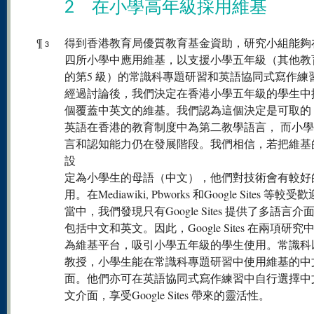
2 在小學高年級採用維基
¶
得到香港教育局優質教育基金資助，研究小組能夠
3
四所小學中應用維基，以支援小學五年級（其他教
的第5 級）的常識科專題研習和英語協同式寫作練
經過討論後，我們決定在香港小學五年級的學生中
個覆蓋中英文的維基。我們認為這個決定是可取的
英語在香港的教育制度中為第二教學語言， 而小
言和認知能力仍在發展階段。我們相信，若把維基
設
定為小學生的母語（中文），他們對技術會有較好
用。在Mediawiki, Pbworks 和Google Sites 等較
當中，我們發現只有Google Sites 提供了多語言介
包括中文和英文。因此，Google Sites 在兩項研究
為維基平台，吸引小學五年級的學生使用。常識科
教授，小學生能在常識科專題研習中使用維基的中
面。他們亦可在英語協同式寫作練習中自行選擇中
文介面，享受Google Sites 帶來的靈活性。