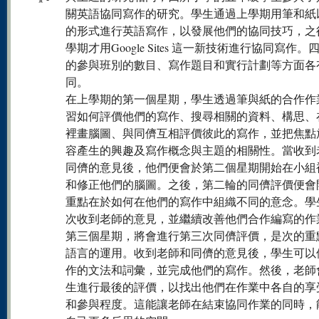
關英語協同寫作的研究。學生通過上學期用筆和紙
的形式進行英語寫作，以發展他們的協同技巧，之
學期才用Google Sites 這一新技術進行協同寫作。
的參與班別的數目、寫作題目和實行計劃等方面各
同。
在上學期的第一個星期，學生透過筆與紙的合作作
習如何評價他們的寫作、搜尋相關的資料、構思、
裡畫腦圖、與同儕互相評價彼此的寫作，並把焦點
容產生的興趣及寫作概念與主題的相關性。當收到
同儕的意見後，他們便會於第二個星期開始在小組
和修正他們的腦圖。之後，第二輪的同儕評價便會
重點在於如何在他們的寫作中組織不同的意念。學
次收到老師的意見，並繼續改善他們合作編寫的作
第三個星期，將會進行第三次同儕評價，是次的重
語言的運用。收到老師和同儕的意見後，學生可以
作的文法和詞彙，並完成他們的寫作。然後，老師
生進行最後的評價，以找出他們在作業中各自的享
和參與程度。這能讓老師在結束協同作業的同時，