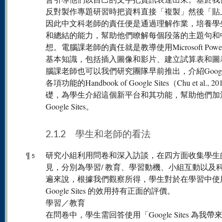
反對製作專題研習時把資料直接「複製」然後「貼
因此中文科老師的責任便是通過理解作業，培養學
和總結的能力，幫助他們瞭解每個段落的主題句和
想。電腦課老師的責任就是教導使用Microsoft Powerp
基本知識，包括插入圖像和影片、建立試算表和圖
腦課老師也可以我們研究團隊早前推出，介紹Google S
各項功能的Handbook of Google Sites（Chu et al., 
礎，為學生介紹這個新平台和其功能，幫助他們加
Google Sites。
2.1.2 學生和老師的看法
¶
研究小組利用問卷和深入訪談，在四方面收集學生
5
見，分別為學習/ 教育、學習動機、小組互動以及
遍來說，根據我們觀察所得，學生對於在學習中使
Google Sites 的效用持有正面的評價。
學習／教育
在問卷中，學生需回答使用「Google Sites 為我帶