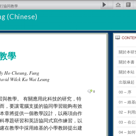
推行協同教學
g (Chinese)
CONTE
0
Comm
關於本研
教學
0
Comm
關於本書
0
Comm
關於本站
ndy Ho Cheung, Fung
David Wilck Ka Wai Leung
0
Comm
出版緣起
0
Comm
00 – 序
0
進學習與教學。 有關應用此科技的研究，特
0
Comm
01 – 維
而，要讓電腦支援的協同學習能夠有效
0
Comm
02 – 
本章將提供一個教學設計，以兩項由作
0
Comm
科專題研習和英語協同式寫作練習，以
03 –
慮在教學中採用維基的小學教師提出建
0
Comm
04 – 