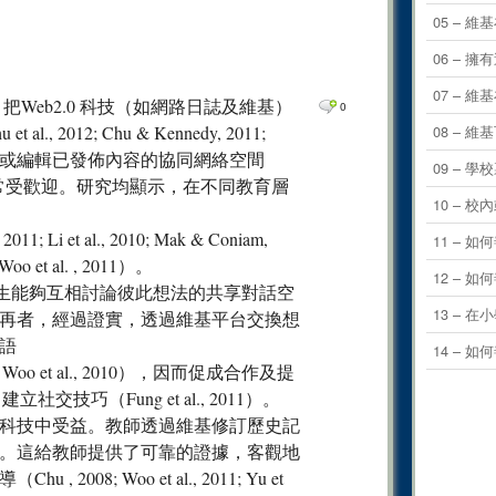
0
Comm
05 – 
0
Comm
06 –
0
Comm
07 – 
Web2.0 科技（如網路日誌及維基）
0
0
Comm
12; Chu & Kennedy, 2011;
08 – 
可以添加或編輯已發佈內容的協同網絡空間
09 – 
教學領域中非常受歡迎。研究均顯示，在不同教育層
10 –
2011; Li et al., 2010; Mak & Coniam,
11 –
; Woo et al. , 2011）。
12 –
開創了讓學生能夠互相討論彼此想法的共享對話空
13 – 
再者，經過證實，透過維基平台交換想
語
14 –
Woo et al., 2010），因而促成合作及提
交技巧（Fung et al., 2011）。
科技中受益。教師透過維基修訂歷史記
。這給教師提供了可靠的證據，客觀地
; Woo et al., 2011; Yu et