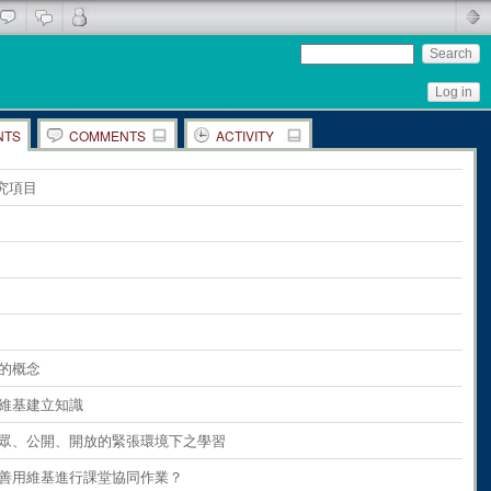
Log in
NTS
COMMENTS
ACTIVITY
ents
on
the whole page
究項目
ents
on
paragraph 1
ents
on
paragraph 2
ents
on
paragraph 3
ents
on
paragraph 4
ents
on
paragraph 5
基的概念
ents
on
paragraph 6
利用維基建立知識
ents
on
paragraph 7
 在公眾、公開、開放的緊張環境下之學習
ents
on
paragraph 8
如何善用維基進行課堂協同作業？