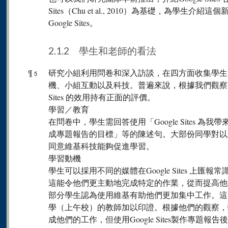
Sites（Chu et al., 2010）為基礎，為學
Google Sites。
2.1.2 學生和老師的看法
¶
研究小組利用問卷和深入訪談，在四方面收集學生
5
機、小組互動以及科技。普遍來說，根據我們觀察所
Sites 的效用持有正面的評價。
學習／教育
在問卷中，學生需回答使用「Google Sites 為我帶來
成專題報告的目標」等的陳述句。大部份同學對以
同意維基科技能夠促進學習。
學習動機
學生可以採用不同的媒體在Google Sites 上
這能令他們更主動地完成特定的作業，從而提高他
部分學生認為使用維基有助他們更加集中工作。這
學（上午校）的教師加以印證。根據他們的觀察，
成他們的工作，但使用Google Sites製作專