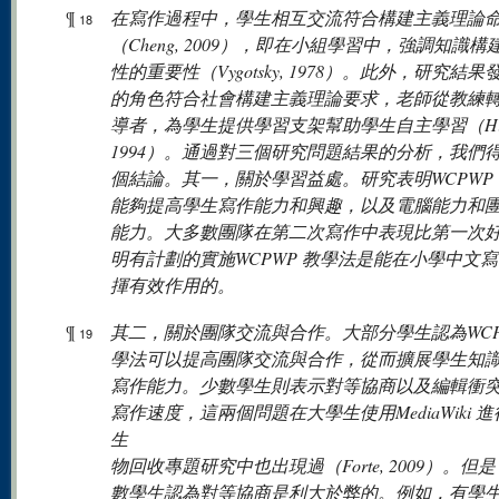
¶
在寫作過程中，學生相互交流符合構建主義理論
18
（Cheng, 2009），即在小組學習中，強調知識構
性的重要性（Vygotsky, 1978）。此外，研究結
的角色符合社會構建主義理論要求，老師從教練
導者，為學生提供學習支架幫助學生自主學習（Hilt
1994）。通過對三個研究問題結果的分析，我們
個結論。其一，關於學習益處。研究表明WCPWP
能夠提高學生寫作能力和興趣，以及電腦能力和
能力。大多數團隊在第二次寫作中表現比第一次
明有計劃的實施WCPWP 教學法是能在小學中文
揮有效作用的。
¶
其二，關於團隊交流與合作。大部分學生認為WCP
19
學法可以提高團隊交流與合作，從而擴展學生知
寫作能力。少數學生則表示對等協商以及編輯衝
寫作速度，這兩個問題在大學生使用MediaWiki 
生
物回收專題研究中也出現過（Forte, 2009）。但
數學生認為對等協商是利大於弊的。例如，有學