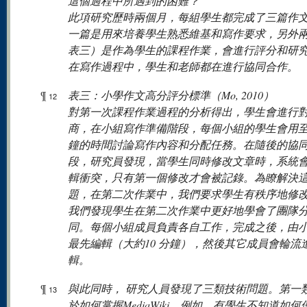
這個過程中所遇到的困難？
此項研究歷時兩個月，每組學生都完成了三篇作
一篇是用來培養學生熟悉維基和寫作要求，另外
表三）是作為學生的課程作業，會進行評分和研
在寫作過程中，學生和老師都在進行協同合作。
¶
表三：小學作文高分評分標準（Mo, 2010）
12
對第一次課程作業過程的分析得出，學生會進行
商，在小組寫作準備階段，每個小組的學生會用至
鐘的時間討論寫作內容和分配任務。在隨後的協
段，研究員發現，當學生同時修改文章時，系統
輯衝突，只有第一個修改才會被記錄。為瞭解決
題，在第二次作業中，我們要求學生有秩序地修
我們發現學生在第二次作業中更好地學會了團隊
同。每個小組成員負責各自工作，完成之後，由
最先編輯（大約10 分鐘），然後其它成員會輪流
輯。
¶
與此同時， 研究人員發現了三類技術問題。第一
13
於如何掌握MediaWiki。例如，有學生不知道如何