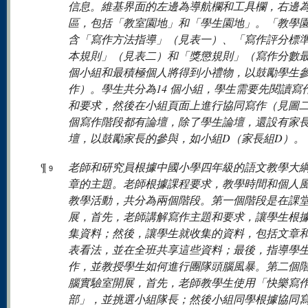
信息。維基界面的左邊為導航欄和工具欄，右邊
區，包括「教室園地」和「學生園地」。「教學
含「寫作方法指導」（見表一）、「寫作評分標
本規則」（見表二）和「獎懲規則」（寫作分數
個小組和最積極個人將得到小禮物，以鼓勵學生
作）。學生共分為14 個小組，學生需要先閱讀寫
和要求，然後在小組頁面上進行協同寫作（見圖
個寫作階段都有論壇，除了學生論壇，還設有家
壇，以鼓勵家長的參與，如小組D（家長組D）。
¶
老師和研究員根據中國小學四年級的語文教學大
9
章的主題。老師根據課程要求，教學時間和個人
教學活動，共分為兩個階段。第一個階段是在課
展，首先，老師講解寫作主題和要求，讓學生根
集資料；然後，讓學生就收集的資料，包括文章
表看法，並在全班共享這些資料；最後，指導學
作，並教授學生如何進行團隊頭腦風暴。第二個
腦實驗室開展，首先，老師教學生使用「快樂寫
部」，並挑選小組隊長；然後小組同學根據協同