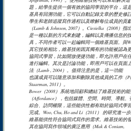
題，給學生提供一個有效的協同學習的平台，這
基具有回溯功能，它可以自動記錄文章的歷史修
學生和老師追蹤寫作過程以及瞭解每位成員的貢
（Lamb & Johnson, 2007）。Ciesielka（2008
是一種以新的方式來創建，編輯以及傳播信息的
具，不同作者可以一起編輯同一個維基頁面。與Web 
其它技術相比，維基技術因其獨有的功能被認為
協同式學習，比如開放便捷功能，即允許用戶在
進行編輯。其次是討論功能，即用戶可以在頁面
法（Lamb , 2004）。值得注意的是，這一功能
也讓成員可以隨意添加和刪除其他成員的工作（Pifar
Staarman, 2011）。
Bower（2008）系統地回顧和總結了維基技術的
（Affordance），包括媒體、空間、時間、導航
綜合、訪問權限，這些能供性都有助於協同式學
完成。Woo, Chu, Ho and Li（2011） 的研究進
維基能供性符合協同式寫作的需求。維基技術的
其在協同寫作領域的廣泛應用（Mak & Coniam,