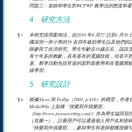
問題三：老師和學生對WCPWP 教學法的態度和
4 研究方法
¶
本研究採用案例法，自2010 年4 月27 日至6 月30
7
國深圳一所小學的59 名四年級的學生以及他們的
師參與了此項研究。學生年齡在10歲左右，該語
有十年多的教齡，具有基本的電腦技能，但並不
基。教學活動包括常規的面對面教學和在電腦實
線學習。
5 研究設計
¶
根據Alessi 與 Trollip（2001, p.410）的模型，作者
8
MediaWiki 上架構「快樂寫作俱樂部」
（http://www.joyouswriting.com/）作為學生協同
（見圖一）。註冊用戶可以通過個人用戶名和密
「快樂寫作俱樂部」，參與學生和老師都獲授權