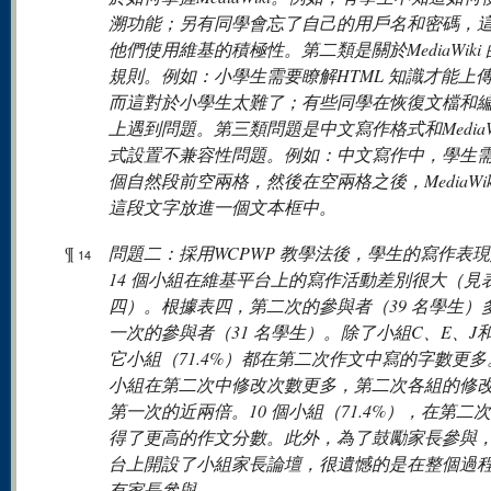
溯功能；另有同學會忘了自己的用戶名和密碼，
他們使用維基的積極性。第二類是關於MediaWiki
規則。例如：小學生需要瞭解HTML 知識才能上
而這對於小學生太難了；有些同學在恢復文檔和
上遇到問題。第三類問題是中文寫作格式和MediaWi
式設置不兼容性問題。例如：中文寫作中，學生
個自然段前空兩格，然後在空兩格之後，MediaWik
這段文字放進一個文本框中。
¶
問題二：採用WCPWP 教學法後，學生的寫作表
14
14 個小組在維基平台上的寫作活動差別很大（見
四）。根據表四，第二次的參與者（39 名學生）
一次的參與者（31 名學生）。除了小組C、E、J
它小組（71.4%）都在第二次作文中寫的字數更多。
小組在第二次中修改次數更多，第二次各組的修
第一次的近兩倍。10 個小組（71.4%），在第二
得了更高的作文分數。此外，為了鼓勵家長參與
台上開設了小組家長論壇，很遺憾的是在整個過
有家長參與。