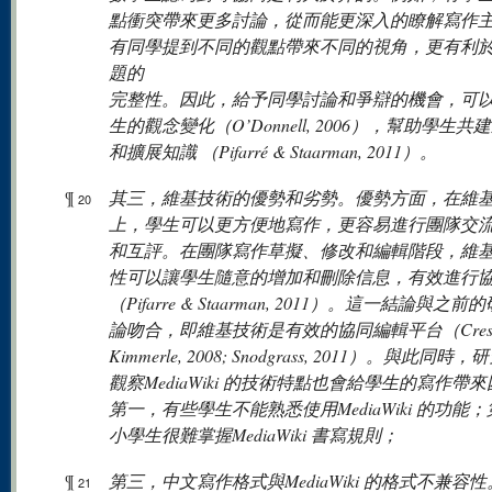
點衝突帶來更多討論，從而能更深入的瞭解寫作
有同學提到不同的觀點帶來不同的視角，更有利
題的
完整性。因此，給予同學討論和爭辯的機會，可
生的觀念變化（O’Donnell, 2006），幫助學生共
和擴展知識 （Pifarré & Staarman, 2011）。
¶
其三，維基技術的優勢和劣勢。優勢方面，在維
20
上，學生可以更方便地寫作，更容易進行團隊交
和互評。在團隊寫作草擬、修改和編輯階段，維
性可以讓學生隨意的增加和刪除信息，有效進行
（Pifarre & Staarman, 2011）。這一結論與之
論吻合，即維基技術是有效的協同編輯平台（Cress
Kimmerle, 2008; Snodgrass, 2011）。與此同時
觀察MediaWiki 的技術特點也會給學生的寫作帶
第一，有些學生不能熟悉使用MediaWiki 的功能
小學生很難掌握MediaWiki 書寫規則；
¶
第三，中文寫作格式與MediaWiki 的格式不兼容
21