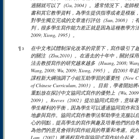
過關就可以了（Gu, 2004）。通常情況下，老師
書和其它教學資料，為學生提供指導或者是模板
對學生獨立完成的文章進行評估（Sun, 2008）；
判，很多學生寫作能力差正就是因為這種教學方法（
2009; Xiong, 1995）。
¶
在中文考試體制深化改革的背景下，寫作吸引了
3
的關注（Zhu,2010）。在過去的十年中，關於採
法去教授寫作的研究越來越多（Huang, 2008; Wang, 
Wang, 2008; Wu, 2009; Xiong, 1995）。自2003
課程新大綱強調了小組互助學習的重要性（New Crit
of Chinese Curriculum, 2003）。目前，學者開
重點放在探討中文協同式寫作的優勢上（Wu, 2009; X
2009）。Reeves（2002）提出協同式寫作，意味
學生權利的平衡，因為學生可以通過協同寫作和
地參與寫作。協同式寫作教學法幫助學生克服以
心的弱點，提高學生的寫作興趣及培養他們的自
為他們的意見會得到寫作組員的尊重和考慮。此
Lam（2007）將過程寫作與協同式寫作結合起來