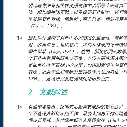
現這種方法有利於在英語寫作中激勵學生表達自
法，增加學生間互動，以及提高寫作能力。過程
重於將寫作看成一個過程，而非只是一個最後產
（Tobin，2001）。
¶
過程寫作強調了寫作中不同階段的重要性，老師
4
題，收集信息，組織想法，撰寫和修改的每個階
學生幫助（Gage, 1986）。然而，關於協同式教
文寫作中運用的研究並不多，並沒有研究深入探
是如何在教學實踐中的運用，如何影響學生的寫
表現，以及學生和老師對這種教學方法的態度（Xie
2006）。這項研究意在彌補此項研究空白。
2 文獻綜述
¶
有些學者指出，協同式活動需要老師的精心設計
5
生不會認真對待小組工作，最後大部份工作可能
個成員完成，其他學生卻並未積極參與（Clark, 200
Spigelman, 1998）。使用維基技術可以幫助解決