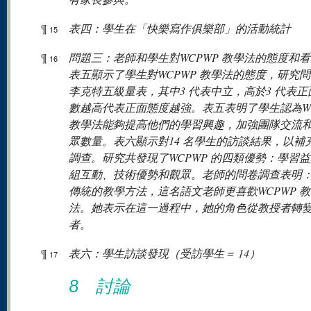
¶
表四：學生在「快樂寫作俱樂部」的活動統計
15
¶
問題三：老師和學生對WCPWP 教學法的態度和
16
表五顯示了學生對WCPWP 教學法的態度，研究
李克特五級量表，其中3 代表中立，高於3 代表正
數越高代表正面態度越強。表五表明了學生認為WC
教學法能夠提高他們的學習興趣，加強團隊交流
眾數量。表六顯示對14 名學生的訪談結果，以補
調查。研究共發現了WCPWP 的四類優勢：學習
組互動、技術優勢和觀眾。老師的問卷調查表明
傳統的教學方法，這名語文老師更喜歡WCPWP 
法。她表示在這一過程中，她的角色從教授者轉
者。
¶
表六：學生訪談發現（受訪學生＝ 14）
17
8 討論