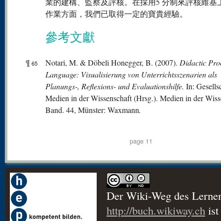
業的建構、監察及評核。在採用5 分制來評核維基
作業方面，我們已取得一定的寶貴經驗。
參考文獻
¶
Notari, M. & Döbeli Honegger, B. (2007).
Didactic Pr
65
Language: Visualisierung von Unterrichtsszenarien als
Planungs-, Reflexions- und Evaluationshilfe.
In: Gesells
Medien in der Wissenschaft (Hrsg.). Medien in der Wiss
Band. 44, Münster: Waxmann
.
page 11
Der Wiki-Weg des Lerne
http://buch.wikiway.ch
ist