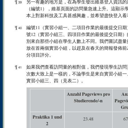
¶
另一有趣的地方是，在為學生發出維基登入資訊的
39
（編號1），維基頁面的訪問量急速上升。這顯示
本上對新科技及工具甚感興趣，並希望盡快登入看
¶
編號11（實習小組一、二項目作業的最後提交日期
40
號12（實習小組三、四項目作業的最後提交日期）
別來自那些小組在學生人數上不同。我們嘗試盡量
放在首兩個實習小組，以趕及在春天的簡報發佈前
分項目評分。
¶
如果我們查看訪問量的相對值，我們發現學生訪問
41
次數大致上是一樣的，不論學生是來自實習小組一
實習小組三、四（見表二）。
Anzahl Pageviews pro
An
Studierende/-n
Pagevi
Gr
Praktika 1 und
23.48
67
2