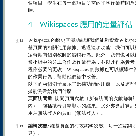
個項目，學生在每一個項目所需的平均作業時間為5
時。
4 Wikispaces 應用的定量評估
¶
Wikispaces 的歷史回溯功能讓我們能夠查看Wikispac
18
基頁面的相關使用數據。透過這項功能，我們可以
定時期內個別教師的編輯行為。此外，我們也可以
業小組中的分工合作及作業行為，並以此作為參考
程作必要的更改。Wikispaces 的數據也可以讓學
的作業行為，幫助他們從中改善。
以下的兩個例子展示了數據功能的用處，以及這些
據能夠帶給我們什麼：
頁面訪問量:
訪問頁面次數（所有訪問的次數都將
內），包括搜尋引擎顯示的結果。另外亦會計算那
用戶無法登入的頁面（無法登入）。
編輯次數:
¶
維基頁面的有效編輯次數（每一次編緝
19
算）。