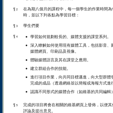
¶
在為期八個月的課程中，每一個學生的作業時間為9
2
時，並以下列各點為學習目標：
¶
學生們要
3
¶
學習如何規劃較長的、媒體支援的課堂系列。
4
深入瞭解如何使用現有媒體工具，包括影音、
媒體網頁、印刷品及視像。
體驗媒體語言及其在課堂之應用。
建立群組合作的技能。
進行項目作業，向共同目標邁進，向大型群體
完成的成品（透過網絡並以簡報或海報方式進
認識不同形式的媒體合作（如維基的共同編輯
¶
完成的項目將會在相關的維基網頁上發佈，以便其
5
評論及提出意見。