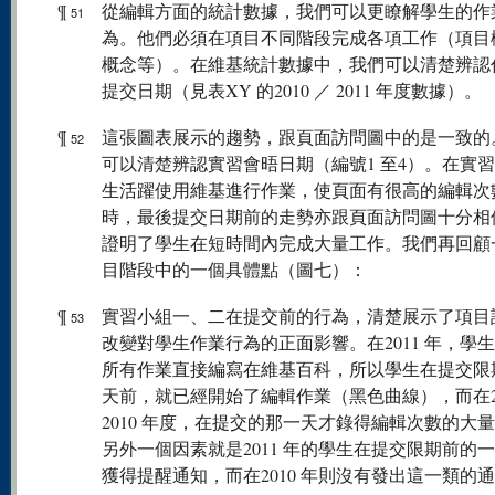
¶
從編輯方面的統計數據，我們可以更瞭解學生的作
51
為。他們必須在項目不同階段完成各項工作（項目
概念等）。在維基統計數據中，我們可以清楚辨認
提交日期（見表XY 的2010 ／ 2011 年度數據）。
¶
這張圖表展示的趨勢，跟頁面訪問圖中的是一致的
52
可以清楚辨認實習會晤日期（編號1 至4）。在實
生活躍使用維基進行作業，使頁面有很高的編輯次
時，最後提交日期前的走勢亦跟頁面訪問圖十分相
證明了學生在短時間內完成大量工作。我們再回顧
目階段中的一個具體點（圖七）：
¶
實習小組一、二在提交前的行為，清楚展示了項目
53
改變對學生作業行為的正面影響。在2011 年，學
所有作業直接編寫在維基百科，所以學生在提交限
天前，就已經開始了編輯作業（黑色曲線），而在20
2010 年度，在提交的那一天才錄得編輯次數的大
另外一個因素就是2011 年的學生在提交限期前的
獲得提醒通知，而在2010 年則沒有發出這一類的