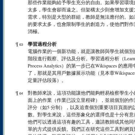
那些作業能夠給予學生充分的自由。如果學習環境
太多，學生會卻而遠之。但架構太少則會增加支援
需求，特別是大型的群組，教師是無法應付的。如
的要求太多，也會限制學生的創造力，使他們對作
消極。
學習過程分析
¶
63
電腦作業的一個新功能，就是讓教師與學生就個別
階段進行觀察、評估及分析。學習過程分析（Learni
Process Analytics）的第一步已在Wikispaces 的
了，那就是其用戶數據展示功能（見本章Wikispace
定量評估段落）。
¶
對教師來說，這項功能讓他們能夠輕易檢察學生小
64
面上的作業（作業已設立里程碑），並就個別的作
評分（如5 分制），以及追查個別重要項目頁面的
數。對學生來說，這些形象化的選擇也是十分有意
他們可以透過這項有趣的工具，邀請教師或其他同
單的方式提供反饋。我們正在研究這些工具對網頁