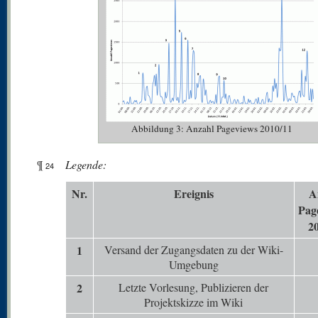
Abbildung 3: Anzahl Pageviews 2010/11
¶
Legende:
24
N
r.
Er
eignis
A
Pag
2
1
Versand der Zugangsdaten zu der Wiki-
Umgebung
2
Letzte Vorlesung, Publizieren der
Projektskizze im Wiki