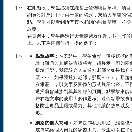
¶
在此階段，學生必須在維基上發佈項目草稿。項目
11
網頁設計為用戶提供一定的格式，來輸入草稿的個
點。學生可以看到所有其他群組的項目草稿，並從
啟發。
在實習中，學生將進行大量練習及作業，並刊登於
上。以下為兩個值得一提的例子：
¶
點擊故事：
在群組中，學生會就一個多選擇的
12
論（難題與其解決選擇將會一起展示：例如兩
操場打架，我應該介入或通知老師？如果我介
麼⋯⋯；如果我通知老師，那麼⋯⋯）。難題
在維基上，以文字及圖像的形式展示出來。不
選擇將會鏈接到與其相應的頁面。點擊故事能
戶在超文本的使用上多作思考。適合點擊故事
括防止毒品上癮或暴力、其他持續的故事以及
形。
網絡的個人簡報：
如果是作私人用途，維基也
成為網絡個人簡報的練習工具。學生可以在平