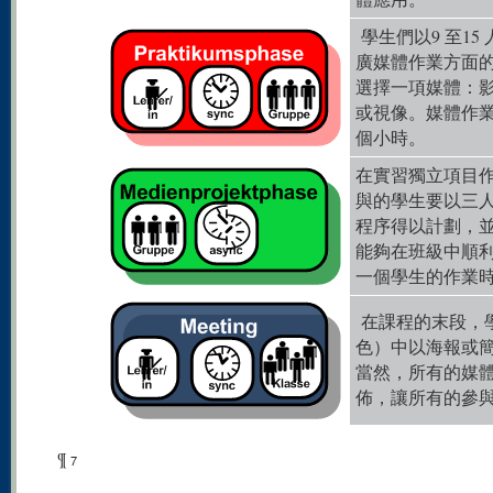
學生們以9 至1
廣媒體作業方面
選擇一項媒體：
或視像。媒體作業
個小時。
在實習獨立項目
與的學生要以三
程序得以計劃，
能夠在班級中順
一個學生的作業時
在課程的末段，
色）中以海報或
當然，所有的媒
佈，讓所有的參
¶
7