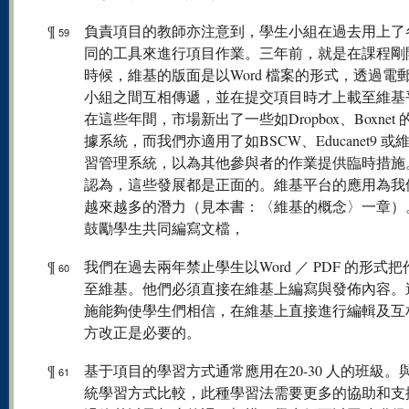
¶
負責項目的教師亦注意到，學生小組在過去用上了
59
同的工具來進行項目作業。三年前，就是在課程剛
時候，維基的版面是以Word 檔案的形式，透過電
小組之間互相傳遞，並在提交項目時才上載至維基
在這些年間，市場新出了一些如Dropbox、Boxnet
據系統，而我們亦適用了如BSCW、Educanet9 或
習管理系統，以為其他參與者的作業提供臨時措施
認為，這些發展都是正面的。維基平台的應用為我
越來越多的潛力（見本書：〈維基的概念〉一章）
鼓勵學生共同編寫文檔，
¶
我們在過去兩年禁止學生以Word ／ PDF 的形式
60
至維基。他們必須直接在維基上編寫與發佈內容。
施能夠使學生們相信，在維基上直接進行編輯及互
方改正是必要的。
¶
基于項目的學習方式通常應用在20-30 人的班級。
61
統學習方式比較，此種學習法需要更多的協助和支