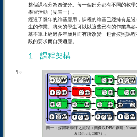
整個課程分為四部分。每一個部分都有不同的教學
學習活動（見表一）。
經過了幾年的維基應用，課程的維基已經擁有超過30
生的作業。將來的學生可以以這些已有的作業為參
基不單止經過多年歲月而有所改變，也會按照課程
段的要求而自我適應。
1 課程架構
¶
6
圖一：媒體教學課之流程（圖像以DPM 創建; Notari
& Döbeli, 2007）。