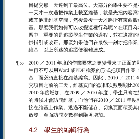
目提交那一天達到了最高位。大部分的學生要不是
一天才一次過把作業上載至維基，就是先把內容寫
或其他非維基空間，然後最後一天才將所有東西搬
基。那麽我們如何可以改變這種行為呢？在項目為
習中，重要的是追蹤學生作業的過程，並在適當的
供指引或改正。那麼如果他們在最後一刻才把作業
維基，以上所述的追蹤便很難達成。
¶
2010 ／ 2011 年度的作業要求之更變帶來了正面
50
生再不可以用Word 或PDF 檔案的形式把項目作業
基，而必須直接在維基編寫。因此，2010 ／ 2011
交項目之前的三天，維基頁面的訪問次數明顯比200
2010 年度增加。在2009 ／ 2010 年度，學生只會
的時候才會訪問維基，而他們在2010 ／ 2011 年
接在維基上作業。透過不斷儲存、切換頁面積受其
啟發，頁面訪問次數得到顯著增加。
4.2 學生的編輯行為