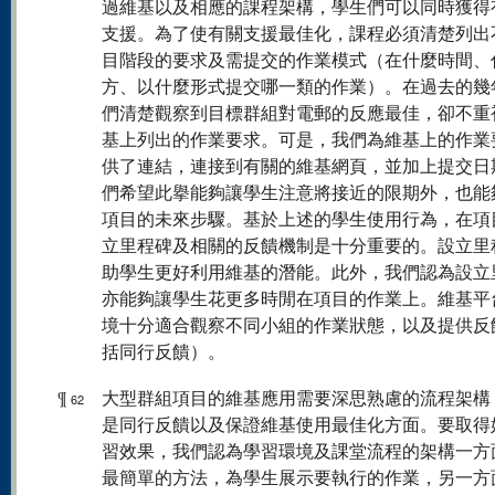
過維基以及相應的課程架構，學生們可以同時獲得
支援。為了使有關支援最佳化，課程必須清楚列出
目階段的要求及需提交的作業模式（在什麼時間、
方、以什麼形式提交哪一類的作業）。在過去的幾
們清楚觀察到目標群組對電郵的反應最佳，卻不重
基上列出的作業要求。可是，我們為維基上的作業
供了連結，連接到有關的維基網頁，並加上提交日
們希望此擧能夠讓學生注意將接近的限期外，也能
項目的未來步驟。基於上述的學生使用行為，在項
立里程碑及相關的反饋機制是十分重要的。設立里
助學生更好利用維基的潛能。此外，我們認為設立
亦能夠讓學生花更多時閒在項目的作業上。維基平
境十分適合觀察不同小組的作業狀態，以及提供反
括同行反饋）。
¶
大型群組項目的維基應用需要深思熟慮的流程架構
62
是同行反饋以及保證維基使用最佳化方面。要取得
習效果，我們認為學習環境及課堂流程的架構一方
最簡單的方法，為學生展示要執行的作業，另一方