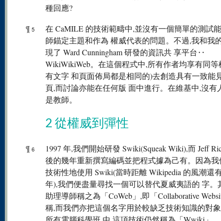
種回應?
¶
在 CaMILE 的技術範疇中,並沒有一個簡單的測試
5
師錨定主題和作為 權威代表的問題。不過,我和我
現了 Ward Cunningham 研發的資訊共 享平台‥
WikiWikiWeb。在這個程式中,所有作者均享有同等
有文字 和頁面佈局都是相同的)去創造具有一致能
頁,而討論亦能在任何版 面中進行。在維基中,沒有
是教師。
2 從權威到彈性
¶
1997 年,我們開始研發 Swiki(Squeak Wiki),而 Jeff R
6
後的幾年重新撰寫編碼並把程式據為己有。因為我
技術性地使用 Swiki(當時距離 Wikipedia 的風潮
年),我們便盡量尋找一個可以替代夏威夷語的 字。
助理導師稱之為「CoWeb」,即「Collaborative Webs
稱,而我們亦把這個名字用於較缺乏技術知識的對
所有電腦科學班 中,這項技術仍然稱為「Wwiki」。