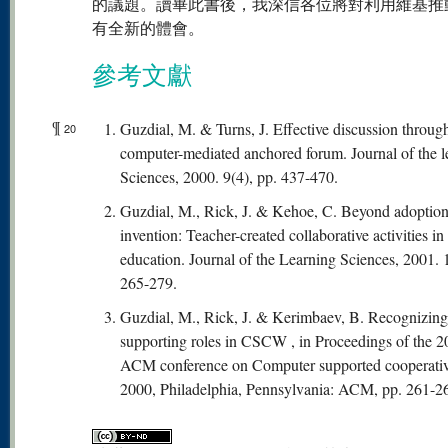
的議題。讀畢此書後，我深信各位將對利用維基推
有全新的體會。
參考文獻
¶
Guzdial, M. & Turns, J. Effective discussion throug
20
computer-mediated anchored forum. Journal of the l
Sciences, 2000. 9(4), pp. 437-470.
Guzdial, M., Rick, J. & Kehoe, C. Beyond adoption
invention: Teacher-created collaborative activities in
education. Journal of the Learning Sciences, 2001. 1
265-279.
Guzdial, M., Rick, J. & Kerimbaev, B. Recognizin
supporting roles in CSCW , in Proceedings of the 
ACM conference on Computer supported cooperativ
2000, Philadelphia, Pennsylvania: ACM, pp. 261-2