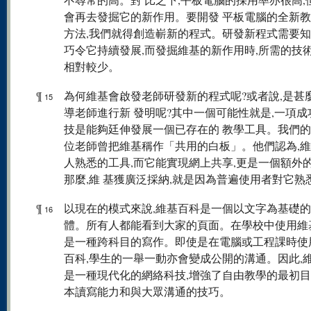
會再去發掘它的新作用。要開發 平板電腦的全新
方法,我們就得創造嶄新的程式。研發新程式需要知
巧令它持續發展,而發掘維基的新作用時,所需的技
相對較少。
¶
為何維基會啟發老師研發新的程式呢?或者說,是甚
15
導老師進行新 發明呢?其中一個可能性就是,一項成
技是能夠廷伸發展一個已存在的 教學工具。我們
位老師曾把維基稱作「共用的白板」。他們認為,維
人熟悉的工具,而它能實現網上共享,更是一個額外
那麼,維 基獲廣泛採納,就是因為普遍使用者對它熟
¶
以現在的模式來說,維基百科是一個以文字為基礎
16
體。所有人都能看到大家的頁面。在學校中使用維
是一種跨科目的寫作。即使是在電腦或工程課時使
百科,學生的一舉一動亦會變成公開的溝通。因此,
是一種現代化的網絡科技,增強了自由教學的最初目的
本讀寫能力和與大眾溝通的技巧。