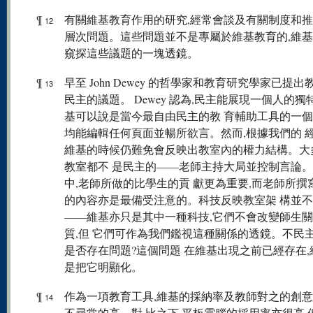
¶
有關維基教育作用的研究,經常會談及有關制度和
12
層次問題。這些問題並不是專屬於維基教育的,維
窺探這些議題的一塊透鏡。
¶
早至 John Dewey 的哲學家和教育研究學家已提
13
民主的議題。 Dewey 認為,民主能展現一個人的獨
基可以說是當今最自由民主的教 育輔助工具的一個
均能編輯任何頁面並暢所欲言。然而,根據我們的 經
維基的時候仍難免會反映出教室內的權力結構。大
教室都不 是民主的——老師主持大局並控制言論。在 
中,老師所做的比學生的貢 獻更為重要,而老師所撰
的內容亦是最備受注意的。科技反映教室架 構並
——維基亦只是其中一種科技,它們不會改變師生
質,但 它們可作為我們鑑視這種關係的透鏡。不民
是否存在問題?這個問題 在維基出現之前已經存在,
是把它明顯化。
¶
作為一項教育工具,維基的採納率及教師對之的創
14
不尋常的高。對 比之下,平板電腦的採用率亦很高,