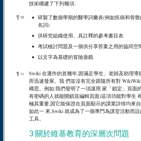
技術構建了下列幾項:
¶
研製了數個學期的醫學詞彙表(例如疾病和骨骼
10
名詞)
供研究組織使用、具註釋的參考書目表
考試檢討問題及一個供分享答案之用的協同空
以文字為基礎的冒險遊戲
¶
Swiki 在運作的首幾年,因滿足學生、老師及助理
11
而迅速發展。我 們並沒有完全跟隨所有對 WikiWik
構思。例如:我們發明了一項讓用 家「鎖定」頁面的
有密碼的人就能開鎖並編輯頁面)這項功能對學生 
極其重要,因它能保證在頁面顯示的課業詳情均來
如此一 來,Swiki 就成為了一個專門為課堂活動而
工具。
3 關於維基教育的深層次問題