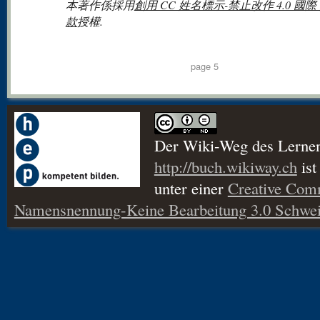
本著作係採用
創用 CC 姓名標示-禁止改作 4.0 國際
款
授權.
page 5
Der Wiki-Weg des Lerne
http://buch.wikiway.ch
ist
unter einer
Creative Co
Namensnennung-Keine Bearbeitung 3.0 Schwei