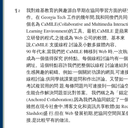
¶
我對維基教育的興趣源自早期在協同學習方面的研
2
作。在 Georgia Tech 工作的幾年間,我和同僚們共
個名為 CaMILE(Collaborative and Multimedia Interacti
Learning Environment)的工具。最初,CaMILE 是
立研發的程式,之後成為 Web 公司的軟體。基本來
說,CaMILE 支援線程 討論及小數多媒體內容。
90 年代末,當我們把 CaMILE 轉移到 Web 時,一次
成為一個值得探究 的特點。每個線程討論均有一
網址。這個特點容許我們把整個以線程 討論連結
生感興趣的範疇。例如:一個關於功課的網頁,可連接
線程討論,供同學就課業提問和作出評論。又譬如
考試複習用的問 題,每條問題均可連接到一個討論空
生能合作解決問題並比對答案。 我們稱之為「錨
(Anchored Collaboration),因為我們為協同鎖定了
雖然在現今社會中,博客文化和資訊共享軟體(如 Redd
Slashdot)盛 行,但在 Web 發展初期,把協同空間與
接,是比較罕有的做法。