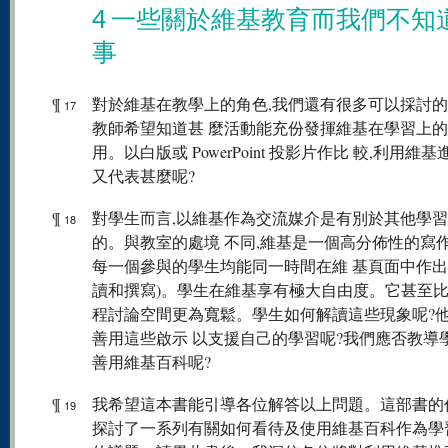
4 一些關於維基教育而我們不知
事
¶
對於維基在教學上的角色,我們還有很多可以採討
17
教師希望知道甚 麼活動能充份發揮維基在學習上
用。以白版或 PowerPoint 投影片作比 較,利用維
又代表甚麼呢?
¶
對學生而言,以維基作為交流媒介是有別於其他學
18
的。與教室的處境 不同,維基是一個高分佈性的寫
每一個參與的學生均能同一時間在維 基頁面中作出
讀和撰寫)。學生在維基享有極大自由度。它甚至比
程討論空間更為寬鬆。學生如何解讀這些現象呢?
善用這些啟示 以支援自己的學習呢?我們應否教導
善用維基百科呢?
¶
我希望這本書能引導各位解答以上問題。這部書的
19
探討了一系列有關如何看待及使用維基百科作為學