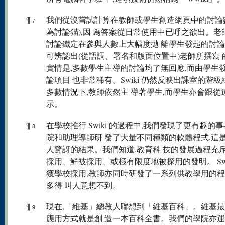
¶
我們從沒嘗試計算在教師或學生創造網頁中的討論
7
為討論錨),因 為答案從日常使用中已呼之欲出。老
討論鐵定在參與人數上大幅度拋 離學生發起的討
可辨認出(從語調、署名和版面位置中)老師所撰寫 
實情是,多數學生主導的討論均了無回應,而由學生
論項目 也非常稀有。Swiki 仍然反映出課室的階
多數情況下,教師依然主 導著學生,而學生亦會跟從
示。
¶
在學校推行 Swiki 的過程中,我們發現了更有趣的
8
院和助理導師研 發了大量不同種類的軟體程式,這
人驚訝的結果。我們知道,教育科 技的發展過程充
採用、鮮被採用、或極有限度地被探用的發明。 Swi
獲學校採用,教師亦同時研發了一系列供教學用的程
多得 叫人意想不到。
¶
現在,「維基」總教人聯想到「維基百科」。維基
9
應用方式就是創 造一本百科全書。我們的學院亦運用 