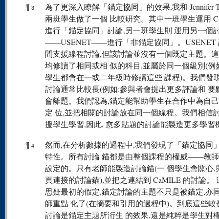
¶
為了更深入瞭解「錨定協同」的效果,我和 Jennifer Tu
3
兩班學生做了一個 比較研究。其中一班學生運用 Ca
進行「錨定協同」討論,另一班學生則 運用另一個
——USENET——進行「非錨定協同」。USENET
間支援線程討論,但該討論並沒有一個既定主題。
均修讀了相同或相 似的科目,並屬於同一個級別(例
學生都會在一或二年級時修讀這些 課程)。我們發現
討論通常比較長(例如:參與者會提出更多評論和 要點
會離題。我們認為,錨定能幫助學生在合作中為自
定 位,並把相關的討論放在同一個線程。我們相信
援學生學習,因此, 愈多貼題的討論能製造更多學習
¶
然而,在分析數據的過程中,我們發現了「錨定協同
4
特性。所有討論 錨都是由整個課程的權威——教
設定的。只有老師能製造討論錨(一 個學生會關心,
頁連接的討論錨),並把之連結到 CaMILE 的討論。
思疑最初的假定,錨定討論的主題不只是被錨定,亦
師重點 化了(在摘要和引用的過程中)。到底這些較
討論是錨定主題所洐生 的效果,還是純粹是學生對