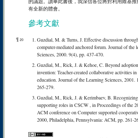
的議題。讀畢此書後，我深信各位將對利用維基推
有全新的體會。
參考文獻
¶
Guzdial, M. & Turns, J. Effective discussion throug
20
computer-mediated anchored forum. Journal of the l
Sciences, 2000. 9(4), pp. 437-470.
Guzdial, M., Rick, J. & Kehoe, C. Beyond adoption
invention: Teacher-created collaborative activities in
education. Journal of the Learning Sciences, 2001. 1
265-279.
Guzdial, M., Rick, J. & Kerimbaev, B. Recognizin
supporting roles in CSCW , in Proceedings of the 
ACM conference on Computer supported cooperativ
2000, Philadelphia, Pennsylvania: ACM, pp. 261-2