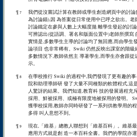
¶
我們從沒嘗試計算在教師或學生創造網頁中的討論
7
為討論錨),因 為答案從日常使用中已呼之欲出。老
討論鐵定在參與人數上大幅度拋 離學生發起的討
可辨認出(從語調、署名和版面位置中)老師所撰寫 
實情是,多數學生主導的討論均了無回應,而由學生
論項目 也非常稀有。Swiki 仍然反映出課室的階
多數情況下,教師依然主 導著學生,而學生亦會跟從
示。
¶
在學校推行 Swiki 的過程中,我們發現了更有趣的
8
院和助理導師研 發了大量不同種類的軟體程式,這
人驚訝的結果。我們知道,教育科 技的發展過程充
採用、鮮被採用、或極有限度地被探用的發明。 Swi
獲學校採用,教師亦同時研發了一系列供教學用的程
多得 叫人意想不到。
¶
現在,「維基」總教人聯想到「維基百科」。維基
9
應用方式就是創 造一本百科全書。我們的學院亦運用 