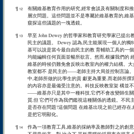
¶
有關維基教育作用的研究,經常會談及有關制度和
12
層次問題。這些問題並不是專屬於維基教育的,維
窺探這些議題的一塊透鏡。
¶
早至 John Dewey 的哲學家和教育研究學家已提
13
民主的議題。 Dewey 認為,民主能展現一個人的獨
基可以說是當今最自由民主的教 育輔助工具的一個
均能編輯任何頁面並暢所欲言。然而,根據我們的 經
維基的時候仍難免會反映出教室內的權力結構。大
教室都不 是民主的——老師主持大局並控制言論。在 
中,老師所做的比學生的貢 獻更為重要,而老師所撰
的內容亦是最備受注意的。科技反映教室架 構並
——維基亦只是其中一種科技,它們不會改變師生
質,但 它們可作為我們鑑視這種關係的透鏡。不民
是否存在問題?這個問題 在維基出現之前已經存在,
是把它明顯化。
¶
作為一項教育工具,維基的採納率及教師對之的創
14
不尋常的高。對 比之下,平板電腦的採用率亦很高,