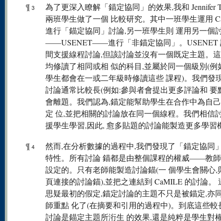
¶
為了更深入瞭解「錨定協同」的效果,我和 Jennifer Tu
3
兩班學生做了一個 比較研究。其中一班學生運用 Ca
進行「錨定協同」討論,另一班學生則 運用另一個
——USENET——進行「非錨定協同」。USENET
間支援線程討論,但該討論並沒有一個既定主題。
均修讀了相同或相 似的科目,並屬於同一個級別(例
學生都會在一或二年級時修讀這些 課程)。我們發現
討論通常比較長(例如:參與者會提出更多評論和 要點
會離題。我們認為,錨定能幫助學生在合作中為自
定 位,並把相關的討論放在同一個線程。我們相信
援學生學習,因此, 愈多貼題的討論能製造更多學習
¶
然而,在分析數據的過程中,我們發現了「錨定協同
4
特性。所有討論 錨都是由整個課程的權威——教
設定的。只有老師能製造討論錨(一 個學生會關心,
頁連接的討論錨),並把之連結到 CaMILE 的討論。
思疑最初的假定,錨定討論的主題不只是被錨定,亦
師重點 化了(在摘要和引用的過程中)。到底這些較
討論是錨定主題所洐生 的效果,還是純粹是學生對