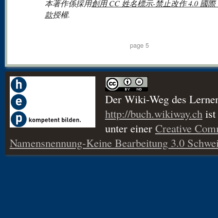
本著作係採用
創用 CC 姓名標示-禁止改作 4.0 國際
款
授權.
page 5
Der Wiki-Weg des Lerne
http://buch.wikiway.ch
ist
unter einer
Creative Co
Namensnennung-Keine Bearbeitung 3.0 Schwei