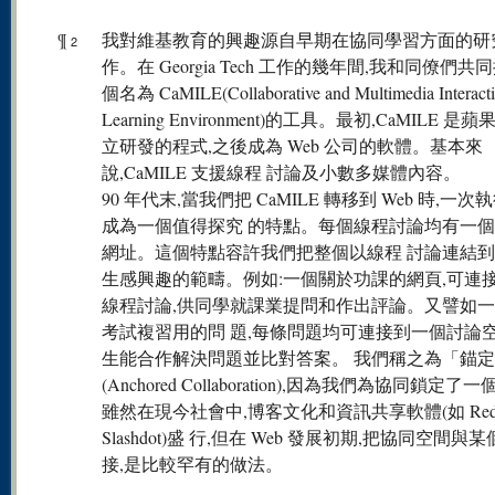
¶
我對維基教育的興趣源自早期在協同學習方面的研
2
作。在 Georgia Tech 工作的幾年間,我和同僚們共
個名為 CaMILE(Collaborative and Multimedia Interacti
Learning Environment)的工具。最初,CaMILE 是
立研發的程式,之後成為 Web 公司的軟體。基本來
說,CaMILE 支援線程 討論及小數多媒體內容。
90 年代末,當我們把 CaMILE 轉移到 Web 時,一次
成為一個值得探究 的特點。每個線程討論均有一
網址。這個特點容許我們把整個以線程 討論連結
生感興趣的範疇。例如:一個關於功課的網頁,可連接
線程討論,供同學就課業提問和作出評論。又譬如
考試複習用的問 題,每條問題均可連接到一個討論空
生能合作解決問題並比對答案。 我們稱之為「錨
(Anchored Collaboration),因為我們為協同鎖定了
雖然在現今社會中,博客文化和資訊共享軟體(如 Redd
Slashdot)盛 行,但在 Web 發展初期,把協同空間與
接,是比較罕有的做法。