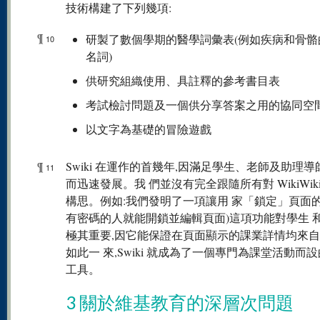
技術構建了下列幾項:
¶
研製了數個學期的醫學詞彙表(例如疾病和骨骼
10
名詞)
供研究組織使用、具註釋的參考書目表
考試檢討問題及一個供分享答案之用的協同空
以文字為基礎的冒險遊戲
¶
Swiki 在運作的首幾年,因滿足學生、老師及助理
11
而迅速發展。我 們並沒有完全跟隨所有對 WikiWik
構思。例如:我們發明了一項讓用 家「鎖定」頁面的
有密碼的人就能開鎖並編輯頁面)這項功能對學生 
極其重要,因它能保證在頁面顯示的課業詳情均來
如此一 來,Swiki 就成為了一個專門為課堂活動而
工具。
3 關於維基教育的深層次問題