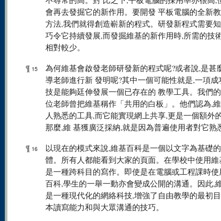
會再去發掘它的新作用。要開發 平板電腦的全新
方法,我們就得創造嶄新的程式。研發新程式需要知
巧令它持續發展,而發掘維基的新作用時,所需的技
相對較少。
¶
為何維基會啟發老師研發新的程式呢?或者說,是甚
15
導老師進行新 發明呢?其中一個可能性就是,一項成
技是能夠廷伸發展一個已存在的 教學工具。我們
位老師曾把維基稱作「共用的白板」。他們認為,維
人熟悉的工具,而它能實現網上共享,更是一個額外
那麼,維 基獲廣泛採納,就是因為普遍使用者對它熟
¶
以現在的模式來說,維基百科是一個以文字為基礎
16
體。所有人都能看到大家的頁面。在學校中使用維
是一種跨科目的寫作。即使是在電腦或工程課時使
百科,學生的一舉一動亦會變成公開的溝通。因此,
是一種現代化的網絡科技,增強了自由教學的最初目的
本讀寫能力和與大眾溝通的技巧。