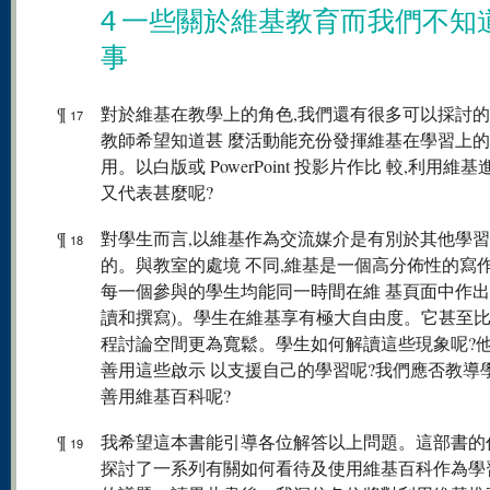
4 一些關於維基教育而我們不知
事
¶
對於維基在教學上的角色,我們還有很多可以採討
17
教師希望知道甚 麼活動能充份發揮維基在學習上
用。以白版或 PowerPoint 投影片作比 較,利用維
又代表甚麼呢?
¶
對學生而言,以維基作為交流媒介是有別於其他學
18
的。與教室的處境 不同,維基是一個高分佈性的寫
每一個參與的學生均能同一時間在維 基頁面中作出
讀和撰寫)。學生在維基享有極大自由度。它甚至比
程討論空間更為寬鬆。學生如何解讀這些現象呢?
善用這些啟示 以支援自己的學習呢?我們應否教導
善用維基百科呢?
¶
我希望這本書能引導各位解答以上問題。這部書的
19
探討了一系列有關如何看待及使用維基百科作為學