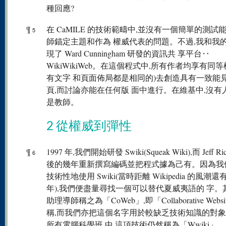
種回應?
¶
在 CaMILE 的技術範疇中,並沒有一個簡單的測試
5
師錨定主題和作為 權威代表的問題。不過,我和我
現了 Ward Cunningham 研發的資訊共 享平台‥
WikiWikiWeb。在這個程式中,所有作者均享有同等
有文字 和頁面佈局都是相同的)去創造具有一致能
頁,而討論亦能在任何版 面中進行。在維基中,沒有
是教師。
2 從權威到彈性
¶
1997 年,我們開始研發 Swiki(Squeak Wiki),而 Jeff R
6
後的幾年重新撰寫編碼並把程式據為己有。因為我
技術性地使用 Swiki(當時距離 Wikipedia 的風潮
年),我們便盡量尋找一個可以替代夏威夷語的 字。
助理導師稱之為「CoWeb」,即「Collaborative Webs
稱,而我們亦把這個名字用於較缺乏技術知識的對
所有電腦科學班 中,這項技術仍然稱為「Wwiki」。