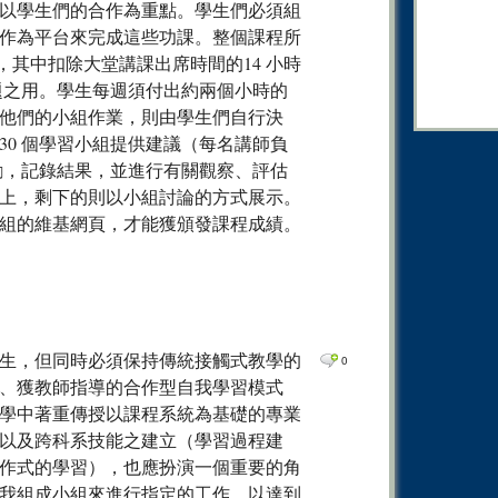
以學生們的合作為重點。學生們必須組
0
Comm
作為平台來完成這些功課。整個課程所
0
Comm
分，其中扣除大堂講課出席時間的14 小時
0
Comm
題之用。學生每週須付出約兩個小時的
他們的小組作業，則由學生們自行決
0
Comm
0 個學習小組提供建議（每名講師負
0
Comm
勵，記錄結果，並進行有關觀察、評估
0
Comm
上，剩下的則以小組討論的方式展示。
組的維基網頁，才能獲頒發課程成績。
生，但同時必須保持傳統接觸式教學的
0
、獲教師指導的合作型自我學習模式
式教學中著重傳授以課程系統為基礎的專業
以及跨科系技能之建立（學習過程建
作式的學習），也應扮演一個重要的角
我組成小組來進行指定的工作，以達到