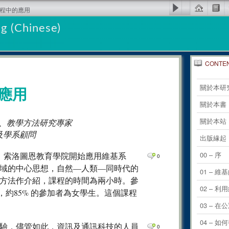
課程中的應用
g (Chinese)
CONTE
0
Comm
關於本研
應用
0
Comm
關於本書
0
Comm
關於本站
老師、教學方法研究專家
任及學系顧問
0
Comm
出版緣起
0
Comm
00 – 序
程中，索洛圖恩教育學院開始應用維基系
0
域的中心思想，自然—人類—同時代的
0
Comm
01 – 維
方法作介紹，課程的時間為兩小時。參
0
Comm
02 – 
，約85% 的參加者為女學生。這個課程
0
Comm
03 –
0
Comm
04 – 
驗，儘管如此，資訊及通訊科技的人員
0