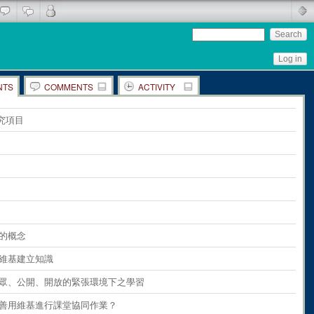
Log in
NTS
COMMENTS
ACTIVITY
ents
on
the whole page
究項目
ents
on
paragraph 1
ents
on
paragraph 2
ents
on
paragraph 3
ents
on
paragraph 4
ents
on
paragraph 5
基的概念
ents
on
paragraph 6
利用維基建立知識
ents
on
paragraph 7
 在公眾、公開、開放的緊張環境下之學習
ents
on
paragraph 8
如何善用維基進行課堂協同作業？