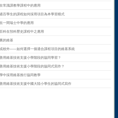
ents
on
paragraph 9
維基在常識課教學課程中的應用
ents
on
paragraph 10
 擁有過百學生的課程如何採用項目為本學習模式
ents
on
paragraph 11
維基在一間瑞士中學的應用
ents
on
paragraph 12
維基百科在預科歷史課程中之應用
ents
on
paragraph 13
學校裏的維基
ents
on
paragraph 14
 校內或校外——如何選擇一個適合課程項目的維基系統
ents
on
paragraph 15
 如何善用維基技術支援小學階段的協同學習？
ents
on
paragraph 16
 如何善用維基技術支援小學階段的協同式寫作？
ents
on
paragraph 17
在小學中採用維基推行協同教學
ents
on
paragraph 18
 如何善用維基技術支援中國大陸小學生的協同式寫作
ents
on
paragraph 19
ents
on
paragraph 20
ents
on
paragraph 21
ents
on
paragraph 22