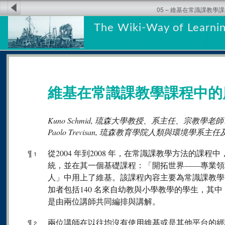
05 – 維基在常識課教學
The Wiki-Way of Learnin
維基在常識課教學課程中的
Kuno Schmid, 琉森大學教授、系主任、宗教學
Paolo Trevisan, 琉森教育學院人類與環境學系主
¶
從2004 年到2008 年，在常識課教學方法的課
1
統，並在其一個基礎課程：「開拓世界——專業領
人」中用上了維基。該課程內容主要為常識課教學
加者包括140 名來自幼教與小學教學的學生，其中
是由兩位講師共同編排與講解。
¶
兩位講師在以往均沒有使用維基或是其他平台的經
2