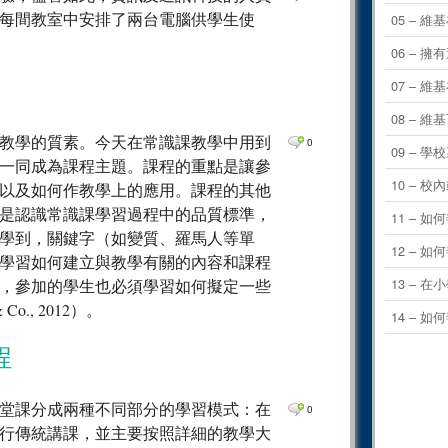
0
Comm
每間教室中安排了兩台電腦供學生使
05 – 
0
Comm
06 –
0
Comm
07 – 
0
Comm
08 – 
0
Comm
教學的質素。今天在常識課教學中用到
0
09 – 
一同成為課程主題。課程的重點是讓參
0
Comm
10 –
以及如何作教學上的應用。課程的其他
0
Comm
是認識常識課學習過程中的品質標準，
11 –
0
Comm
學到，關鍵字（如變質、羅馬人等單
12 –
學習如何建立與教學有關的內容和課程
0
Comm
13 – 
，參加的學生也必須學習如何擬定一些
0
Comm
., 2012）。
14 –
0
Comm
程
0
Comm
0
Comm
堂課分成兩種不同部分的學習模式：在
0
0
Comm
行傳統講課，並主要按照詳細的教學大