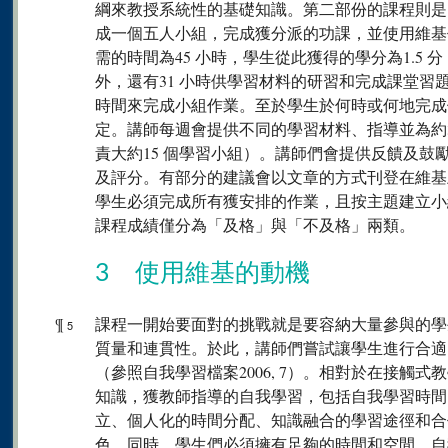
綱來教授系統性的基礎知識。第二部份的課程則是
成一個五人小組，完成獲分派的功課，並使用維基
需的時間為45 小時，學生從此獲得的學分為1.5 
外，還有31 小時供學習材料的研習和完成課堂習
時間來完成小組作業。至於學生於何時或何地完成
定。講師每週會提供不同的學習材料、指導並為約3
責大約15 個學習小組）。講師們會提供反饋及鼓
及評分。有部分的建議會以文章的方式刊登在維基
學生必須完成所有獲安排的作業，且按主題建立小
課程成績僅分為「及格」與「不及格」兩類。
3 使用維基的動機
¶
課程一開始要面對的挑戰就是要容納大量參與的學
5
質量和連貫性。於此，講師們嘗試讓學生進行合適
（參照自我學習檔案2006, 7）。相對於在接觸
知識，獲教師指導的自我學習，包括自我學習時間
立、個人化的時間分配、知識融合的學習途徑和合
色。同時，學生們必須擁有足夠的時間和空間，自