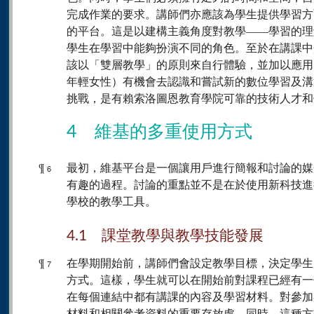
完成作業的要求。講師們亦應該為學生提供學習方
的平台。這是以建構主義角度對教學——學習的理
學生在學習中能夠扮演不同的角色。至於在講課中
該以「雙層教學」的原則來自行體驗，並加以應用
年輕女性）有機會去認識和嘗試新的數位學習及溝
挑戰，是有賴索洛圖恩教育學院可靠的技術人才和
4 維基的多重使用方式
¶
最初，維基平台是一個讓用戶進行簡報和討論的媒
6
有趣的過程。討論的重點並不是在於使用新科技進
學校的教學工具。
4.1 課堂教學與教學技能發展
¶
在學期開始前，講師們會設定教學目標，決定學生
7
方式。這樣，學生就可以在開始前對課程已經有一
在每個連結中都有講課的內容及學習材料。對參加
材料和相關參考資料的重要存放處。同時，這種方