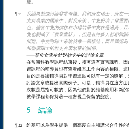
應。
¶
我認為整個討論非常奇怪。我們身在瑞士，身在一
21
支持農業的國家中，對我來說，牛隻扮演了很重要
色。儘管牛隻的價格在市場競爭中實在是過高，且
隻也變成了「農業童話」，但是有許多人都相當關
問題。牛隻對瑞士來說就像一個標誌，而且我認為
和整個瑞士的歷史有著緊密的關係。
——某位女學生針對妙卡牛的討論文章
在常識科教學課程結束後，接著還有實習課程。因
習課程的輔導員也有查看維基工作內容的權限。這
目的是要讓輔導員對學習進度可以有一定的瞭解，
討論文章或提出實際例子。可是，輔導員在這方面
次數是屈指可數的，因為他們對於維基應用和新的
教學課程都保持著一種審視且保留的態度。
5 結論
¶
維基可以為學生提供一個高度自主和講求合作性的
22