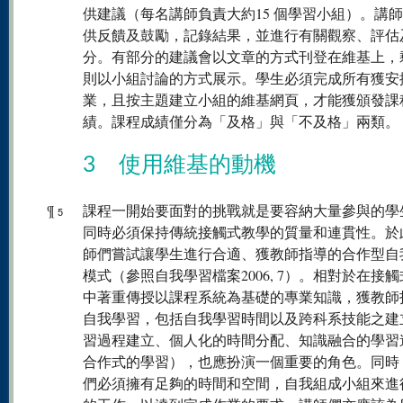
供建議（每名講師負責大約15 個學習小組）。講
供反饋及鼓勵，記錄結果，並進行有關觀察、評估
分。有部分的建議會以文章的方式刊登在維基上，
則以小組討論的方式展示。學生必須完成所有獲安
業，且按主題建立小組的維基網頁，才能獲頒發課
績。課程成績僅分為「及格」與「不及格」兩類。
3 使用維基的動機
¶
課程一開始要面對的挑戰就是要容納大量參與的學
5
同時必須保持傳統接觸式教學的質量和連貫性。於
師們嘗試讓學生進行合適、獲教師指導的合作型自
模式（參照自我學習檔案2006, 7）。相對於在接
中著重傳授以課程系統為基礎的專業知識，獲教師
自我學習，包括自我學習時間以及跨科系技能之建
習過程建立、個人化的時間分配、知識融合的學習
合作式的學習），也應扮演一個重要的角色。同時
們必須擁有足夠的時間和空間，自我組成小組來進