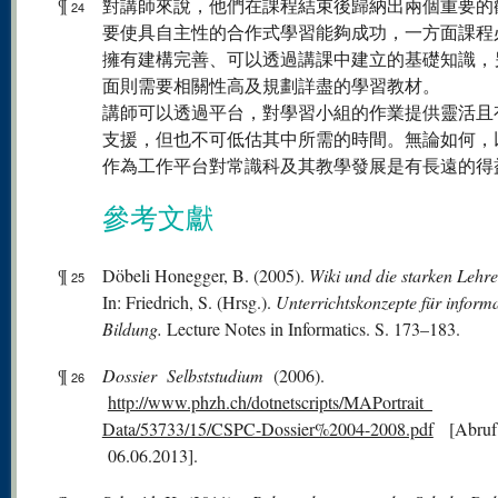
¶
對講師來說，他們在課程結束後歸納出兩個重要的
24
要使具自主性的合作式學習能夠成功，一方面課程
擁有建構完善、可以透過講課中建立的基礎知識，
面則需要相關性高及規劃詳盡的學習教材。
講師可以透過平台，對學習小組的作業提供靈活且
支援，但也不可低估其中所需的時間。無論如何，
作為工作平台對常識科及其教學發展是有長遠的得
參考文獻
¶
Döbeli Honegger, B. (2005).
Wiki und die starken Lehre
25
In: Friedrich, S. (Hrsg.).
Unterrichtskonzepte für inform
Bildung.
Lecture Notes in Informatics. S. 173–183.
¶
Dossier Selbststudium
(2006).
26
http://www.phzh.ch/dotnetscripts/MAPortrait_
Data/53733/15/CSPC-Dossier%2004-2008.pdf
[Abru
06.06.2013].