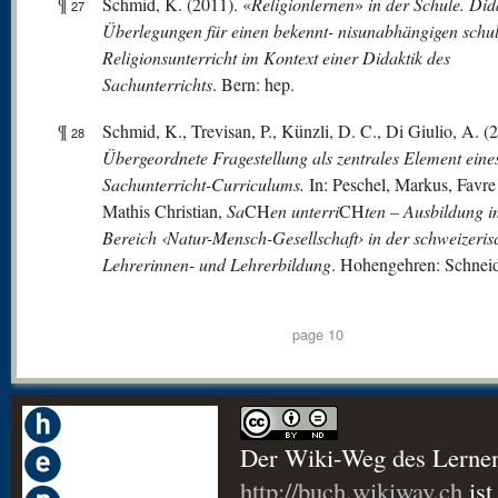
¶
Schmid, K. (2011). «
Religionlernen
»
in der Schule. Did
27
Überlegungen für einen bekennt-
nisunabhängigen schul
Religionsunterricht im Kontext einer Didaktik des
Sachunter
richts
. Bern: hep.
¶
Schmid, K., Trevisan, P., Künzli, D. C., Di Giulio, A. (
28
Übergeordnete Fragestellung als
zentrales Element eine
Sachunterricht-Curriculums.
In: Peschel, Markus, Favre
Mathis Christian,
Sa
CH
en unterri
CH
ten – Ausbildung 
Bereich ‹Natur-Mensch-Gesell
schaft› in der schweizeri
Lehrerinnen- und Lehrerbildung
. Hohengehren: Schneid
page 10
Der Wiki-Weg des Lerne
http://buch.wikiway.ch
ist