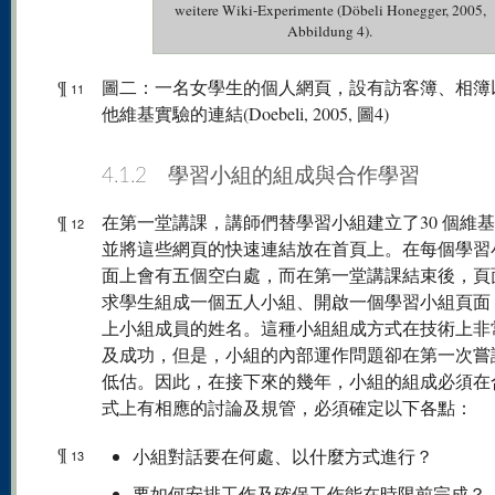
weitere Wiki-Experimente (Döbeli Honegger, 2005,
Abbildung 4).
¶
圖二：一名女學生的個人網頁，設有訪客簿、相簿
11
他維基實驗的連結(Doebeli, 2005, 圖4)
4.1.2 學習小組的組成與合作學習
¶
在第一堂講課，講師們替學習小組建立了30 個維
12
並將這些網頁的快速連結放在首頁上。在每個學習
面上會有五個空白處，而在第一堂講課結束後，頁
求學生組成一個五人小組、開啟一個學習小組頁面
上小組成員的姓名。這種小組組成方式在技術上非
及成功，但是，小組的內部運作問題卻在第一次嘗
低估。因此，在接下來的幾年，小組的組成必須在
式上有相應的討論及規管，必須確定以下各點：
¶
小組對話要在何處、以什麼方式進行？
13
要如何安排工作及確保工作能在時限前完成？