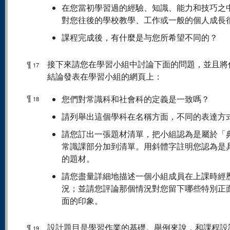
在您當初學習過的經驗、知識、能力和技巧之
對您往後的學校教學、工作或一般的個人成長
課程完成後，有什麼是与您所希望不同的？
¶
接下來請您在學習小組中討論下面的問題，並且將
17
結論發表在學習小組的網頁上：
¶
您們對常識科和社會科的定義是一致嗎？
18
請列舉出這個學科在名稱方面，不同的表達方
請您訂出一張題材清單，把小組認為是屬於「
常識課部分加到清單。用斜體字註明您認為是
的題材。
請您盡量詳細地描述一個小組成員在上課時經
況；並請您評論那個情況對您留下哪些特別正
面的印象。
¶
設計題目是學習作業的基礎。舉例來說，和課程設
19