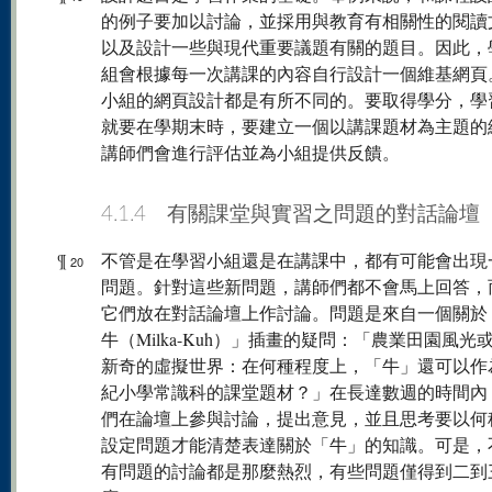
的例子要加以討論，並採用與教育有相關性的閱讀
以及設計一些與現代重要議題有關的題目。因此，
組會根據每一次講課的內容自行設計一個維基網頁
小組的網頁設計都是有所不同的。要取得學分，學
就要在學期末時，要建立一個以講課題材為主題的
講師們會進行評估並為小組提供反饋。
4.1.4 有關課堂與實習之問題的對話論壇
¶
不管是在學習小組還是在講課中，都有可能會出現
20
問題。針對這些新問題，講師們都不會馬上回答，
它們放在對話論壇上作討論。問題是來自一個關於
牛（Milka-Kuh）」插畫的疑問：「農業田園風光
新奇的虛擬世界：在何種程度上，「牛」還可以作為
紀小學常識科的課堂題材？」在長達數週的時間內
們在論壇上參與討論，提出意見，並且思考要以何
設定問題才能清楚表達關於「牛」的知識。可是，
有問題的討論都是那麼熱烈，有些問題僅得到二到