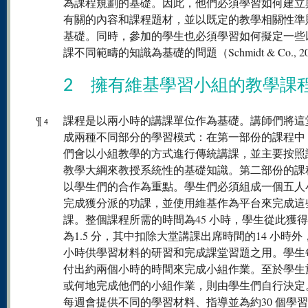
為課程規劃的基礎。因此，他們必須學習如何建立
有關的內容和課程題材，並以既定的教學相關性準
基礎。同時，參加的學生也必須學習如何擬定一些
課不同範疇的知識為基礎的問題（Schmidt & Co., 2
2 擁有維基學習小組的教學課
¶
課程是以兩小時的講課單位作為基礎。講師們將這
4
成兩種不同部分的學習模式：在第一部份的課程中
們會以小組教學的方式進行傳統講課，並主要按照
教學大綱來教授系統性的基礎知識。第二部份的課
以學生們的合作為重點。學生們必須組成一個五人
完成獲分派的功課，並使用維基作為平台來完成這
課。整個課程所需的時間為45 小時，學生從此獲
為1.5 分，其中扣除大堂講課出席時間的14 小時外
小時供學習材料的研習和完成課堂習題之用。學生
付出約兩個小時的時間來完成小組作業。至於學生
或何地完成他們的小組作業，則由學生們自行決定
每週會提供不同的學習材料、指導並為約30 個學