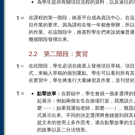
為學生提供有關項目流程的資料，以及過往的
¶
在課程的第一階段，維基平台成為資訊中心。在這
10
目作業的要求。因為課程在每一年都會舉辦，所以
的作業。在這階段中，維基對學生們來說就像普通
幾個階段發揮出來。
2.2 第二階段：實習
¶
在此階段，學生必須在維基上發佈項目草稿。項目
11
式，來輸入草稿的個別重點。學生可以看到所有其
在實習中，學生將進行大量練習及作業，並刊登於
¶
點擊故事：
在群組中，學生會就一個多選擇的
12
起展示：例如兩個女生在操場打架，我應該介
麼⋯⋯；如果我通知老師，那麼⋯⋯）。難題
式展示出來。不同的決定選擇將會鏈接到與其
超文本的使用上多作思考。適合點擊故事的主
的故事以及二分法情形。