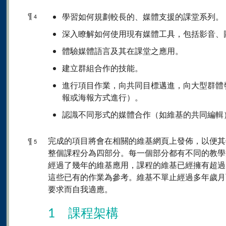
¶
學習如何規劃較長的、媒體支援的課堂系列。
4
深入瞭解如何使用現有媒體工具，包括影音、
體驗媒體語言及其在課堂之應用。
建立群組合作的技能。
進行項目作業，向共同目標邁進，向大型群體
報或海報方式進行）。
認識不同形式的媒體合作（如維基的共同編輯
¶
完成的項目將會在相關的維基網頁上發佈，以便其
5
整個課程分為四部分。每一個部分都有不同的教學
經過了幾年的維基應用，課程的維基已經擁有超過3
這些已有的作業為參考。維基不單止經過多年歲月
要求而自我適應。
1 課程架構