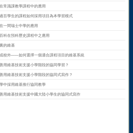
ents
on
paragraph 9
維基在常識課教學課程中的應用
ents
on
paragraph 10
 擁有過百學生的課程如何採用項目為本學習模式
ents
on
paragraph 11
維基在一間瑞士中學的應用
ents
on
paragraph 12
維基百科在預科歷史課程中之應用
ents
on
paragraph 13
學校裏的維基
ents
on
paragraph 14
 校內或校外——如何選擇一個適合課程項目的維基系統
ents
on
paragraph 15
 如何善用維基技術支援小學階段的協同學習？
ents
on
paragraph 16
 如何善用維基技術支援小學階段的協同式寫作？
ents
on
paragraph 17
在小學中採用維基推行協同教學
ents
on
paragraph 18
 如何善用維基技術支援中國大陸小學生的協同式寫作
ents
on
paragraph 19
ents
on
paragraph 20
ents
on
paragraph 21
ents
on
paragraph 22