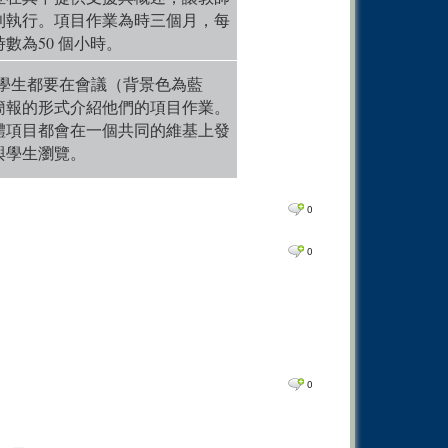
0
Comm
利執行。項目作業為時三個月，每
數為50 個小時。
0
Comm
0
Comm
學生都要在會議（背景色為藍
簡報的形式介紹他們的項目作業。
0
Comm
體項目都會在一個共同的維基上發
0
Comm
與學生瀏覽。
0
Comm
0
Comm
0
0
Comm
0
0
Comm
0
Comm
0
Comm
0
Comm
0
0
Comm
0
Comm