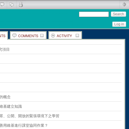
Log in
NTS
COMMENTS
ACTIVITY
ents
on
the whole page
究項目
ents
on
paragraph 1
ents
on
paragraph 2
ents
on
paragraph 3
ents
on
paragraph 4
ents
on
paragraph 5
基的概念
ents
on
paragraph 6
利用維基建立知識
ents
on
paragraph 7
 在公眾、公開、開放的緊張環境下之學習
ents
on
paragraph 8
如何善用維基進行課堂協同作業？