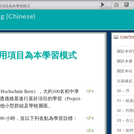
採用項目為本學習模式
g (Chinese)
CONTE
0
Comm
關於本研
用項目為本學習模式
0
Comm
關於本書
0
Comm
關於本站
0
Comm
出版緣起
0
Comm
00 – 序
ochschule Bern），大約100名初中準
0
維基進行基於項目的學習（Project-
0
Comm
01 – 維
用到其他小型群組及學校層面。
0
Comm
02 – 
0 小時，並以下列各點為學習目標：
0
Comm
0
03 –
0
Comm
04 – 
0