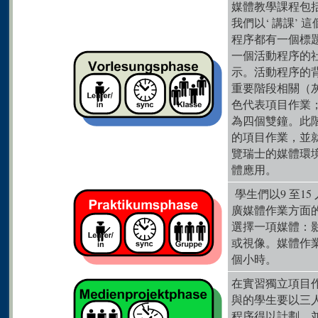
媒體教學課程包
我們以‘ 講課’
程序都有一個標
一個活動程序的
示。活動程序的
重要階段相關（
色代表項目作業
為四個雙鐘。此
的項目作業，並
覽瑞士的媒體環
體應用。
學生們以9 至1
廣媒體作業方面
選擇一項媒體：
或視像。媒體作
個小時。
在實習獨立項目
與的學生要以三
程序得以計劃，