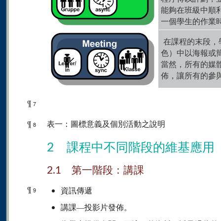
能夠在班級中順
一個學生的作業時
在課程的末段，
色）中以海報或
當然，所有的媒
佈，讓所有的參
¶
7
¶
表一：圖標意義及個別活動之說明
8
2 課程中不同階段的維基應用
2.1 第一階段：講課
¶
資訊傳遞
9
講課—投影片發佈。