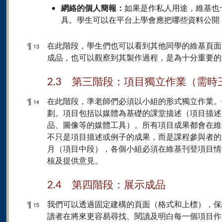
網絡的個人簡報：
如果是作私人用途，維基也
具。學生可以在平台上學會應把哪些資料公開
¶
在此階段，學生們也可以看到其他同學的維基頁面
13
成品，也可以觀察到其製作過程，是為十分重要的
2.3 第三階段：項目獨立作業（需時
¶
在此階段，準老師們必須以小組的形式獨立作業。
14
劃。項目包括以媒體為基礎的課堂描述（項目描述
品、圖像等的媒體工具）。所有項目成果都會在維
不只是項目描述或例子的成果，而是課程參與者的
月（項目中段），各個小組必須在維基刊登項目情
核及提供意見。
2.4 第四階段：展示成品
¶
我們可以透過固定建構的頁面（格式和上標），保
15
讀者在將來更容易尋找、閱讀及明白每一個項目作