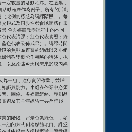
括一定數量的活動程序。在這裏，
0
Comm
 這個活動程序作為例子。所有的活動
0
Comm
題（此例的標題為講課階段）。每
0
Comm
社交模式及同步性都會以圖標作表
背景 色與媒體教學課程中的不同
0
Comm
灰色代表講課；紅色代表實習；綠
0
Comm
；藍色代表發佈成果）。講課時間
階段的焦點為實習的組織以及小組
0
Comm
就媒體教學概念作粗略的講述，概
0
Comm
境，以及論述今天與未來的校內媒
0
Comm
0
Comm
5 人為一組，進行實習作業，並增
的知識與能力。小組在作業中必須
0
Comm
影音、圖像、多媒體網絡、印刷品
0
Comm
業實習及其具體練習一共為時16
0
Comm
0
Comm
作業的階段（背景色為綠色），參
人一組的方式創建媒體項目。課堂
0
Comm
並在其中提供支援與概述，讓教師