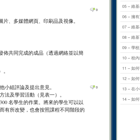
0
Comm
05 – 
0
0
Comm
06 –
圖片、多媒體網頁、印刷品及視像。
0
Comm
07 – 
0
Comm
08 – 
0
Comm
09 – 
發佈共同完成的成品（透過網絡並以簡
0
Comm
10 –
0
Comm
11 –
）。
0
Comm
12 –
0
Comm
他小組評論及提出意見。
0
13 – 
0
Comm
方法及學習活動（見表一）。
14 –
00 名學生的作業。將來的學生可以以
0
Comm
而有所改變，也會按照課程不同階段的
0
Comm
0
Comm
0
Comm