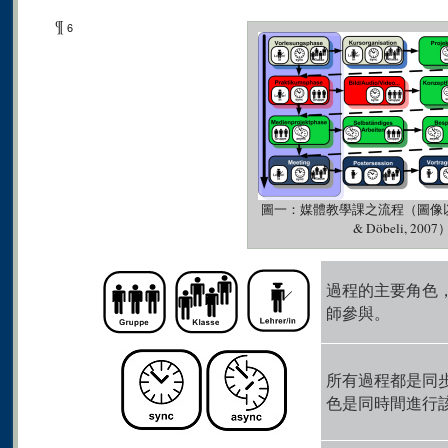
¶
6
圖一：媒體教學課之流程（圖像以DPM
& Döbeli, 200
過程的主要角色
師參與。
所有過程都是同
色是同時間進行