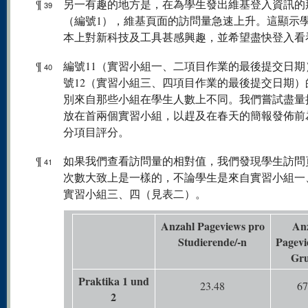
¶
另一有趣的地方是，在為學生發出維基登入資訊的
39
（編號1），維基頁面的訪問量急速上升。這顯示
本上對新科技及工具甚感興趣，並希望盡快登入看
¶
編號11（實習小組一、二項目作業的最後提交日期
40
號12（實習小組三、四項目作業的最後提交日期）
別來自那些小組在學生人數上不同。我們嘗試盡量
放在首兩個實習小組，以趕及在春天的簡報發佈前
分項目評分。
¶
如果我們查看訪問量的相對值，我們發現學生訪問
41
次數大致上是一樣的，不論學生是來自實習小組一
實習小組三、四（見表二）。
Anzahl Pageviews pro
An
Studierende/-n
Pagevi
Gr
Praktika 1 und
23.48
67
2