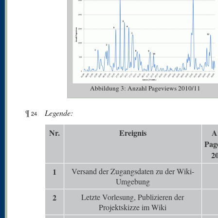
Abbildung 3: Anzahl Pageviews 2010/11
¶
Legende:
24
N
r.
Er
eignis
A
Pag
2
1
Versand der Zugangsdaten zu der Wiki-
Umgebung
2
Letzte Vorlesung, Publizieren der
Projektskizze im Wiki