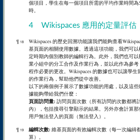
個項目，學生在每一個項目所需的平均作業時間為5
時。
4 Wikispaces 應用的定量評估
¶
Wikispaces 的歷史回溯功能讓我們能夠查看Wikispac
18
基頁面的相關使用數據。透過這項功能，我們可以
定時期內個別教師的編輯行為。此外，我們也可以
業小組中的分工合作及作業行為，並以此作為參考
程作必要的更改。Wikispaces 的數據也可以讓學
的作業行為，幫助他們從中改善。
以下的兩個例子展示了數據功能的用處，以及這些
據能夠帶給我們什麼：
頁面訪問量:
訪問頁面次數（所有訪問的次數都將
內），包括搜尋引擎顯示的結果。另外亦會計算那
用戶無法登入的頁面（無法登入）。
編輯次數:
¶
維基頁面的有效編輯次數（每一次編緝
19
算）。