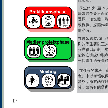
學生們以9 至1
廣媒體作業方面
選擇一項媒體：
或視像。媒體作業
個小時。
在實習獨立項目
與的學生要以三
程序得以計劃，
能夠在班級中順
一個學生的作業時
在課程的末段，
色）中以海報或
當然，所有的媒
佈，讓所有的參
¶
7