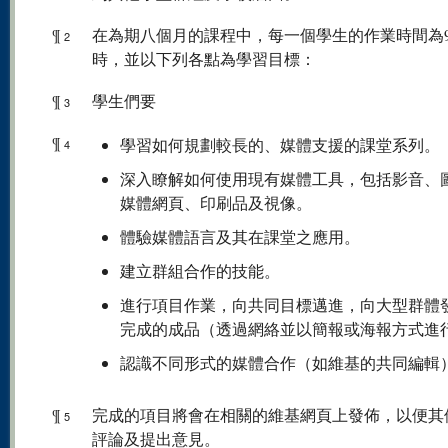
¶
在為期八個月的課程中，每一個學生的作業時間為9
2
時，並以下列各點為學習目標：
¶
學生們要
3
¶
學習如何規劃較長的、媒體支援的課堂系列。
4
深入瞭解如何使用現有媒體工具，包括影音、
媒體網頁、印刷品及視像。
體驗媒體語言及其在課堂之應用。
建立群組合作的技能。
進行項目作業，向共同目標邁進，向大型群體
完成的成品（透過網絡並以簡報或海報方式進
認識不同形式的媒體合作（如維基的共同編輯
¶
完成的項目將會在相關的維基網頁上發佈，以便其
5
評論及提出意見。