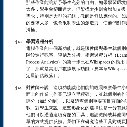
那些作業能夠給予學生充分的自由。如果學習環境
太多，學生會卻而遠之。但架構太少則會增加支援
需求，特別是大型的群組，教師是無法應付的。如
的要求太多，也會限制學生的創造力，使他們對作
消極。
學習過程分析
¶
63
電腦作業的一個新功能，就是讓教師與學生就個別
階段進行觀察、評估及分析。學習過程分析（Learni
Process Analytics）的第一步已在Wikispaces 的
了，那就是其用戶數據展示功能（見本章Wikispace
定量評估段落）。
¶
對教師來說，這項功能讓他們能夠輕易檢察學生小
64
面上的作業（作業已設立里程碑），並就個別的作
評分（如5 分制），以及追查個別重要項目頁面的
數。對學生來說，這些形象化的選擇也是十分有意
他們可以透過這項有趣的工具，邀請教師或其他同
單的方式提供反饋。我們正在研究這些工具對網頁