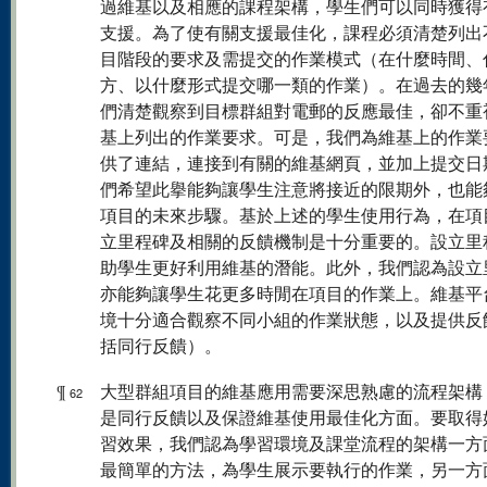
過維基以及相應的課程架構，學生們可以同時獲得
支援。為了使有關支援最佳化，課程必須清楚列出
目階段的要求及需提交的作業模式（在什麼時間、
方、以什麼形式提交哪一類的作業）。在過去的幾
們清楚觀察到目標群組對電郵的反應最佳，卻不重
基上列出的作業要求。可是，我們為維基上的作業
供了連結，連接到有關的維基網頁，並加上提交日
們希望此擧能夠讓學生注意將接近的限期外，也能
項目的未來步驟。基於上述的學生使用行為，在項
立里程碑及相關的反饋機制是十分重要的。設立里
助學生更好利用維基的潛能。此外，我們認為設立
亦能夠讓學生花更多時閒在項目的作業上。維基平
境十分適合觀察不同小組的作業狀態，以及提供反
括同行反饋）。
¶
大型群組項目的維基應用需要深思熟慮的流程架構
62
是同行反饋以及保證維基使用最佳化方面。要取得
習效果，我們認為學習環境及課堂流程的架構一方
最簡單的方法，為學生展示要執行的作業，另一方