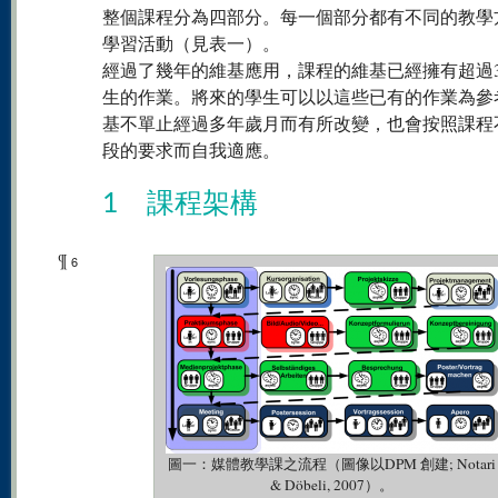
整個課程分為四部分。每一個部分都有不同的教學
學習活動（見表一）。
經過了幾年的維基應用，課程的維基已經擁有超過30
生的作業。將來的學生可以以這些已有的作業為參
基不單止經過多年歲月而有所改變，也會按照課程
段的要求而自我適應。
1 課程架構
¶
6
圖一：媒體教學課之流程（圖像以DPM 創建; Notari
& Döbeli, 2007）。