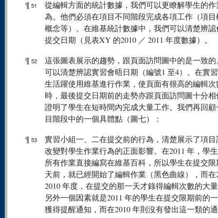
¶
從編輯方面的統計數據，我們可以更瞭解學生的作
51
為。他們必須在項目不同階段完成各項工作（項目
概念等）。在維基統計數據中，我們可以清楚辨認
提交日期（見表XY 的2010 ／ 2011 年度數據）。
¶
這張圖表展示的趨勢，跟頁面訪問圖中的是一致的
52
可以清楚辨認實習會晤日期（編號1 至4）。在實
生活躍使用維基進行作業，使頁面有很高的編輯次
時，最後提交日期前的走勢亦跟頁面訪問圖十分相
證明了學生在短時間內完成大量工作。我們再回顧
目階段中的一個具體點（圖七）：
¶
實習小組一、二在提交前的行為，清楚展示了項目
53
改變對學生作業行為的正面影響。在2011 年，學
所有作業直接編寫在維基百科，所以學生在提交限
天前，就已經開始了編輯作業（黑色曲線），而在20
2010 年度，在提交的那一天才錄得編輯次數的大
另外一個因素就是2011 年的學生在提交限期前的
獲得提醒通知，而在2010 年則沒有發出這一類的