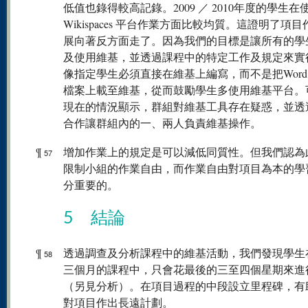
低值也錄得較高記錄。2009 ／ 2010年度的學生在
Wikispaces 平台作業方面比較均質。這證明了項
展向著反方面走了。因為我們的目標是讓所有的學
及使用維基，並透過課程中的特定工作及規定來實
像指定學生必須直接在維基上編寫，而不是把Word ／
檔案上載至維基，從而鼓勵學生多使用維基平台。
現在的情況顯示，群組對維基工具存在疑惑，並透
合作讓群組內的一、兩人負責維基操作。
¶
增加作業上的規定是可以減低同質性。但我們認為
57
限制小組的作業自由，而作業自由對項目為本的學
分重要的。
5 結論
¶
透過調查及分析課程中的維基活動，我們發現學生
58
三個月的課程中，只會花最後的三至四個星期來進
（另見分析）。在項目過程的中段設立里程碑，有
對項目作出長遠計劃。