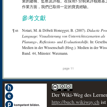
業的建構、監察及評核。在採用5 分制來評核維基
作業方面，我們已取得一定的寶貴經驗。
參考文獻
¶
Notari, M. & Döbeli Honegger, B. (2007).
Didactic Pr
65
Language: Visualisierung von Unterrichtsszenarien als
Planungs-, Reflexions- und Evaluationshilfe.
In: Gesells
Medien in der Wissenschaft (Hrsg.). Medien in der Wiss
Band. 44, Münster: Waxmann
.
page 11
Der Wiki-Weg des Lerne
http://buch.wikiway.ch
ist