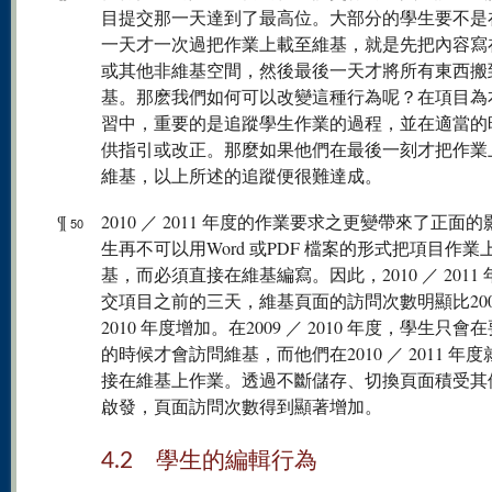
目提交那一天達到了最高位。大部分的學生要不是
一天才一次過把作業上載至維基，就是先把內容寫
或其他非維基空間，然後最後一天才將所有東西搬
基。那麽我們如何可以改變這種行為呢？在項目為
習中，重要的是追蹤學生作業的過程，並在適當的
供指引或改正。那麼如果他們在最後一刻才把作業
維基，以上所述的追蹤便很難達成。
¶
2010 ／ 2011 年度的作業要求之更變帶來了正面
50
生再不可以用Word 或PDF 檔案的形式把項目作業
基，而必須直接在維基編寫。因此，2010 ／ 2011
交項目之前的三天，維基頁面的訪問次數明顯比200
2010 年度增加。在2009 ／ 2010 年度，學生只會
的時候才會訪問維基，而他們在2010 ／ 2011 年
接在維基上作業。透過不斷儲存、切換頁面積受其
啟發，頁面訪問次數得到顯著增加。
4.2 學生的編輯行為