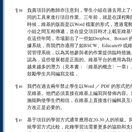
¶
負責項目的教師亦注意到，學生小組在過去用上了
59
同的工具來進行項目作業。三年前，就是在課程剛
時候，維基的版面是以Word 檔案的形式，透過電
小組之間互相傳遞，並在提交項目時才上載至維基
在這些年間，市場新出了一些如Dropbox、Boxnet
據系統，而我們亦適用了如BSCW、Educanet9 或
習管理系統，以為其他參與者的作業提供臨時措施
認為，這些發展都是正面的。維基平台的應用為我
越來越多的潛力（見本書：〈維基的概念〉一章）
鼓勵學生共同編寫文檔，
¶
我們在過去兩年禁止學生以Word ／ PDF 的形式
60
至維基。他們必須直接在維基上編寫與發佈內容。
施能夠使學生們相信，在維基上直接進行編輯及互
方改正是必要的。
¶
基于項目的學習方式通常應用在20-30 人的班級。
61
統學習方式比較，此種學習法需要更多的協助和支