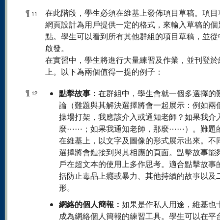
¶
在此階段，學生必須在維基上發佈項目草稿。項目
11
網頁設計為用戶提供一定的格式，來輸入草稿的個
點。學生可以看到所有其他群組的項目草稿，並從
啟發。
在實習中，學生將進行大量練習及作業，並刊登於
上。以下為兩個值得一提的例子：
¶
點擊故事：
在群組中，學生會就一個多選擇的
12
論（難題與其解決選擇將會一起展示：例如兩
操場打架，我應該介入或通知老師？如果我介
麼⋯⋯；如果我通知老師，那麼⋯⋯）。難題
在維基上，以文字及圖像的形式展示出來。不
選擇將會鏈接到與其相應的頁面。點擊故事能
戶在超文本的使用上多作思考。適合點擊故事
括防止毒品上癮或暴力、其他持續的故事以及
形。
網絡的個人簡報：
如果是作私人用途，維基也
成為網絡個人簡報的練習工具。學生可以在平