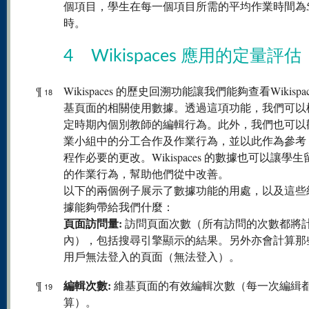
個項目，學生在每一個項目所需的平均作業時間為5
時。
4 Wikispaces 應用的定量評估
¶
Wikispaces 的歷史回溯功能讓我們能夠查看Wikispac
18
基頁面的相關使用數據。透過這項功能，我們可以
定時期內個別教師的編輯行為。此外，我們也可以
業小組中的分工合作及作業行為，並以此作為參考
程作必要的更改。Wikispaces 的數據也可以讓學
的作業行為，幫助他們從中改善。
以下的兩個例子展示了數據功能的用處，以及這些
據能夠帶給我們什麼：
頁面訪問量:
訪問頁面次數（所有訪問的次數都將
內），包括搜尋引擎顯示的結果。另外亦會計算那
用戶無法登入的頁面（無法登入）。
編輯次數:
¶
維基頁面的有效編輯次數（每一次編緝
19
算）。