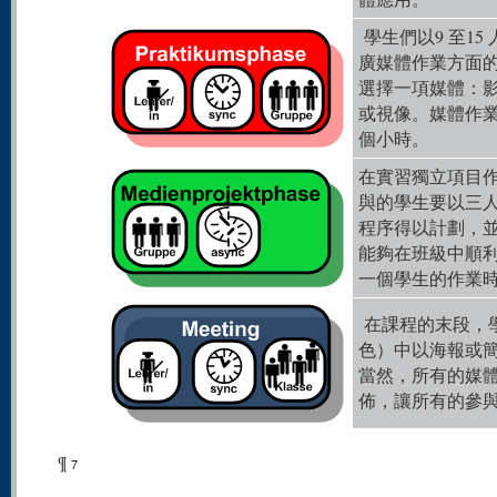
學生們以9 至1
廣媒體作業方面
選擇一項媒體：
或視像。媒體作業
個小時。
在實習獨立項目
與的學生要以三
程序得以計劃，
能夠在班級中順
一個學生的作業時
在課程的末段，
色）中以海報或
當然，所有的媒
佈，讓所有的參
¶
7