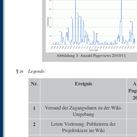
Abbildung 3: Anzahl Pageviews 2010/11
¶
Legende:
24
N
r.
Er
eignis
A
Pag
2
1
Versand der Zugangsdaten zu der Wiki-
Umgebung
2
Letzte Vorlesung, Publizieren der
Projektskizze im Wiki