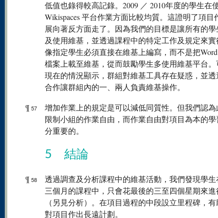
低值也錄得較高記錄。2009 ／ 2010年度的學生在
Wikispaces 平台作業方面比較均質。這證明了項
展向著反方面走了。因為我們的目標是讓所有的學
及使用維基，並透過課程中的特定工作及規定來實
像指定學生必須直接在維基上編寫，而不是把Word ／
檔案上載至維基，從而鼓勵學生多使用維基平台。
現在的情況顯示，群組對維基工具存在疑惑，並透
合作讓群組內的一、兩人負責維基操作。
¶
增加作業上的規定是可以減低同質性。但我們認為
57
限制小組的作業自由，而作業自由對項目為本的學
分重要的。
5 結論
¶
透過調查及分析課程中的維基活動，我們發現學生
58
三個月的課程中，只會花最後的三至四個星期來進
（另見分析）。在項目過程的中段設立里程碑，有
對項目作出長遠計劃。