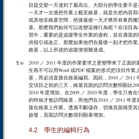
目提交那一天達到了最高位。大部分的學生要不是
一天才一次過把作業上載至維基，就是先把內容寫
或其他非維基空間，然後最後一天才將所有東西搬
基。那麽我們如何可以改變這種行為呢？在項目為
習中，重要的是追蹤學生作業的過程，並在適當的
供指引或改正。那麼如果他們在最後一刻才把作業
維基，以上所述的追蹤便很難達成。
¶
2010 ／ 2011 年度的作業要求之更變帶來了正面
50
生再不可以用Word 或PDF 檔案的形式把項目作業
基，而必須直接在維基編寫。因此，2010 ／ 2011
交項目之前的三天，維基頁面的訪問次數明顯比200
2010 年度增加。在2009 ／ 2010 年度，學生只會
的時候才會訪問維基，而他們在2010 ／ 2011 年
接在維基上作業。透過不斷儲存、切換頁面積受其
啟發，頁面訪問次數得到顯著增加。
4.2 學生的編輯行為