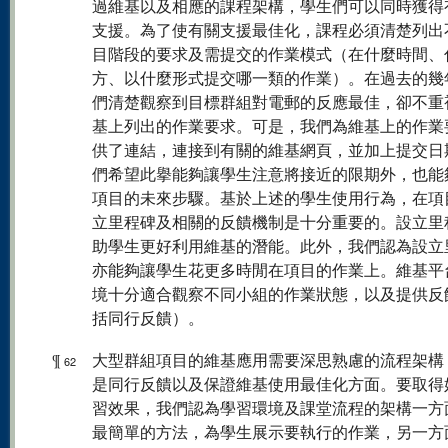
過維基以及相應的課程架構，學生們可以同時獲得
支援。為了使有關支援最佳化，課程必須清楚列出
目階段的要求及需提交的作業模式（在什麼時間、
方、以什麼形式提交哪一類的作業）。在過去的幾
們清楚觀察到目標群組對電郵的反應最佳，卻不重
基上列出的作業要求。可是，我們為維基上的作業
供了連結，連接到有關的維基網頁，並加上提交日
們希望此擧能夠讓學生注意將接近的限期外，也能
項目的未來步驟。基於上述的學生使用行為，在項
立里程碑及相關的反饋機制是十分重要的。設立里
助學生更好利用維基的潛能。此外，我們認為設立
亦能夠讓學生花更多時閒在項目的作業上。維基平
境十分適合觀察不同小組的作業狀態，以及提供反
括同行反饋）。
¶
大型群組項目的維基應用需要深思熟慮的流程架構
62
是同行反饋以及保證維基使用最佳化方面。要取得
習效果，我們認為學習環境及課堂流程的架構一方
最簡單的方法，為學生展示要執行的作業，另一方