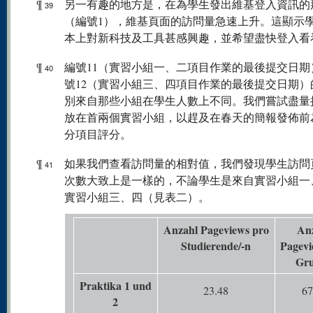
¶
另一有趣的地方是，在為學生發出維基登入資訊的
39
（編號1），維基頁面的訪問量急速上升。這顯示
本上對新科技及工具甚感興趣，並希望盡快登入看
¶
編號11（實習小組一、二項目作業的最後提交日期
40
號12（實習小組三、四項目作業的最後提交日期）
別來自那些小組在學生人數上不同。我們嘗試盡量
放在首兩個實習小組，以趕及在春天的簡報發佈前
分項目評分。
¶
如果我們查看訪問量的相對值，我們發現學生訪問
41
次數大致上是一樣的，不論學生是來自實習小組一
實習小組三、四（見表二）。
Anzahl Pageviews pro
An
Studierende/-n
Pagevi
Gr
Praktika 1 und
23.48
67
2