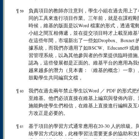
¶
負責項目的教師亦注意到，學生小組在過去用上了
59
同的工具來進行項目作業。三年前，就是在課程剛
時候，維基的版面是以Word 檔案的形式，透過電
小組之間互相傳遞，並在提交項目時才上載至維基
在這些年間，市場新出了一些如Dropbox、Boxnet
據系統，而我們亦適用了如BSCW、Educanet9 或
習管理系統，以為其他參與者的作業提供臨時措施
認為，這些發展都是正面的。維基平台的應用為我
越來越多的潛力（見本書：〈維基的概念〉一章）
鼓勵學生共同編寫文檔，
¶
我們在過去兩年禁止學生以Word ／ PDF 的形式
60
至維基。他們必須直接在維基上編寫與發佈內容。
施能夠使學生們相信，在維基上直接進行編輯及互
方改正是必要的。
¶
基于項目的學習方式通常應用在20-30 人的班級。
61
統學習方式比較，此種學習法需要更多的協助和支