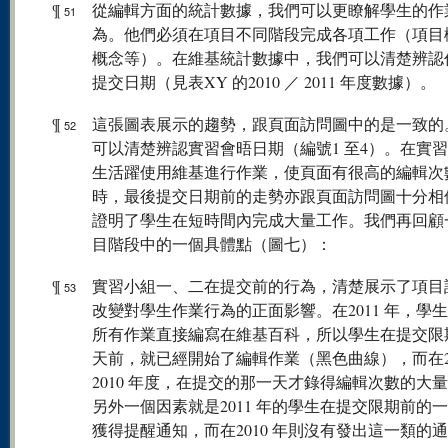
¶
從編輯方面的統計數據，我們可以更瞭解學生的作
51
為。他們必須在項目不同階段完成各項工作（項目
概念等）。在維基統計數據中，我們可以清楚辨認
提交日期（見表XY 的2010 ／ 2011 年度數據）。
¶
這張圖表展示的趨勢，跟頁面訪問圖中的是一致的
52
可以清楚辨認實習會晤日期（編號1 至4）。在實
生活躍使用維基進行作業，使頁面有很高的編輯次
時，最後提交日期前的走勢亦跟頁面訪問圖十分相
證明了學生在短時間內完成大量工作。我們再回顧
目階段中的一個具體點（圖七）：
¶
實習小組一、二在提交前的行為，清楚展示了項目
53
改變對學生作業行為的正面影響。在2011 年，學
所有作業直接編寫在維基百科，所以學生在提交限
天前，就已經開始了編輯作業（黑色曲線），而在20
2010 年度，在提交的那一天才錄得編輯次數的大
另外一個因素就是2011 年的學生在提交限期前的
獲得提醒通知，而在2010 年則沒有發出這一類的