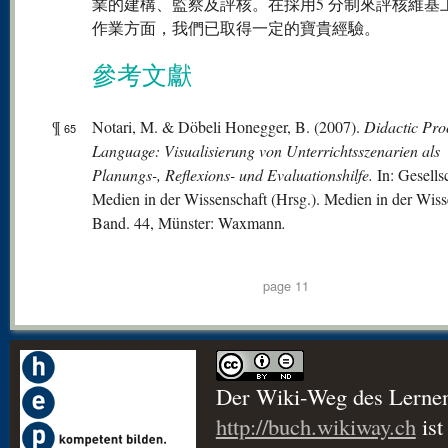
業的建構、監察及評核。在採用5 分制來評核維基
作業方面，我們已取得一定的寶貴經驗。
參考文獻
¶
Notari, M. & Döbeli Honegger, B. (2007).
Didactic Pr
65
Language: Visualisierung von Unterrichtsszenarien als
Planungs-, Reflexions- und Evaluationshilfe.
In: Gesells
Medien in der Wissenschaft (Hrsg.). Medien in der Wiss
Band. 44, Münster: Waxmann
.
page 11
Der Wiki-Weg des Lerne
http://buch.wikiway.ch
ist