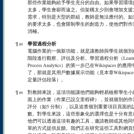
那些作業能夠給予學生充分的自由。如果學習環境
太多，學生會卻而遠之。但架構太少則會增加支援
需求，特別是大型的群組，教師是無法應付的。如
的要求太多，也會限制學生的創造力，使他們對作
消極。
學習過程分析
¶
63
電腦作業的一個新功能，就是讓教師與學生就個別
階段進行觀察、評估及分析。學習過程分析（Learni
Process Analytics）的第一步已在Wikispaces 的
了，那就是其用戶數據展示功能（見本章Wikispace
定量評估段落）。
¶
對教師來說，這項功能讓他們能夠輕易檢察學生小
64
面上的作業（作業已設立里程碑），並就個別的作
評分（如5 分制），以及追查個別重要項目頁面的
數。對學生來說，這些形象化的選擇也是十分有意
他們可以透過這項有趣的工具，邀請教師或其他同
單的方式提供反饋。我們正在研究這些工具對網頁