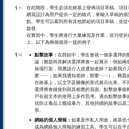
¶
在此階段，學生必須在維基上發佈項目草稿。項目
11
網頁設計為用戶提供一定的格式，來輸入草稿的個
點。學生可以看到所有其他群組的項目草稿，並從
啟發。
在實習中，學生將進行大量練習及作業，並刊登於
上。以下為兩個值得一提的例子：
¶
點擊故事：
在群組中，學生會就一個多選擇的
12
論（難題與其解決選擇將會一起展示：例如兩
操場打架，我應該介入或通知老師？如果我介
麼⋯⋯；如果我通知老師，那麼⋯⋯）。難題
在維基上，以文字及圖像的形式展示出來。不
選擇將會鏈接到與其相應的頁面。點擊故事能
戶在超文本的使用上多作思考。適合點擊故事
括防止毒品上癮或暴力、其他持續的故事以及
形。
網絡的個人簡報：
如果是作私人用途，維基也
成為網絡個人簡報的練習工具。學生可以在平