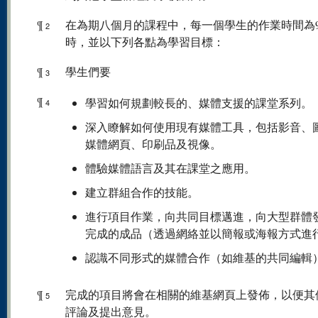
¶
在為期八個月的課程中，每一個學生的作業時間為9
2
時，並以下列各點為學習目標：
¶
學生們要
3
¶
學習如何規劃較長的、媒體支援的課堂系列。
4
深入瞭解如何使用現有媒體工具，包括影音、
媒體網頁、印刷品及視像。
體驗媒體語言及其在課堂之應用。
建立群組合作的技能。
進行項目作業，向共同目標邁進，向大型群體
完成的成品（透過網絡並以簡報或海報方式進
認識不同形式的媒體合作（如維基的共同編輯
¶
完成的項目將會在相關的維基網頁上發佈，以便其
5
評論及提出意見。