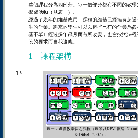
整個課程分為四部分。每一個部分都有不同的教學
學習活動（見表一）。
經過了幾年的維基應用，課程的維基已經擁有超過30
生的作業。將來的學生可以以這些已有的作業為參
基不單止經過多年歲月而有所改變，也會按照課程
段的要求而自我適應。
1 課程架構
¶
6
圖一：媒體教學課之流程（圖像以DPM 創建; Notari
& Döbeli, 2007）。