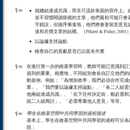
¶
就總結達成共識，而非只流於表面的寫作上。
58
並不習慣閱讀搭檔的文章，他們最初可能只會
字錯誤，但循序漸進地，他們將會更留意意見
達和共撰文章的結構。（Pifarré & Fisher, 2001
以論據支持論點
檢查自己的貢獻是否已以簽名作實
¶
在進行第一步的維基學習時，教師可能已意識到訂
59
規則的重要。相應地，不同組別會各自訂立他們的
動規例。例如：「為增加效率，我們必須合作完成
業」、「我們要以論據支持論點」、「各二人組需
他兩組達成共識」、「在下任何決定前，都必需和
組二人組商討」、「必需尊重他人意見」等等。
¶
學生在維基空間中共同學習的過程描述
60
基本上，學生在維基空間中共同學習的過程可分為
段：