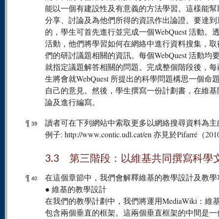
能以一個有建設性及有意義的方法學習。這樣能幫
分享、討論及為他們所得的資訊作出論證。要達到
的，學生可首先進行並完成一個WebQuest 活動。
活動，他們將學習如何在網絡中進行資料搜集，取
們的研討議題相關的資訊。每個WebQuest 活動均
就指定議題解答相關的問題。完成整個階段後，每
生將會就WebQuest 所提出的科學問題構思一個命
自己的意見。然後，學生撰寫一份計劃書，在維基
論及進行編寫。
¶
讀者可在下列網站中索取更多以網絡搜尋資料為主
39
例子: http://www.contic.udl.cat/en 亦見於Pifarré（2
3.3 第三階段：以維基共同撰寫科學
¶
在這個章節中，我們會解釋維基的教學設計及教學
40
● 維基的教學設計
在我們的教學計劃中，我們將運用MediaWiki：維
包含兩個垂直的框架。這兩個垂直框架的中間是一