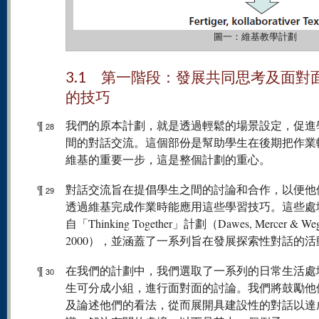
圖一：維基教學計劃
3.1 第一階段：發展共同思考及面對
的技巧
¶
我們的原本計劃，就是透過輕鬆的場景設定，促進
28
間的對話交流。這個部份是幫助學生在後期把作業
維基的重要一步，這是整個計劃的重心。
¶
對話交流旨在提倡學生之間的討論和合作，以便他
29
透過維基完成作業時能應用這些學習技巧。這些處
自「Thinking Together」計劃（Dawes, Mercer & Wege
2000），並涵蓋了一系列旨在發展探索性對話的活
¶
在我們的計劃中，我們選取了一系列的日常生活處
30
生可分成小組，進行面對面的討論。我們將鼓勵他
及論述他們的看法，從而展開具建設性的對話以達