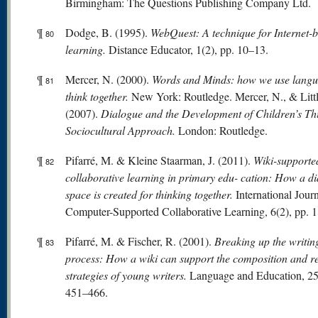
Birmingham: The Questions Publishing Company Ltd.
¶
Dodge, B. (1995).
WebQuest: A technique for Internet-
80
learning.
Distance Educator, 1(2), pp. 10–13.
¶
Mercer, N. (2000).
W
or
ds
and Minds: how we use langu
81
think together.
New York: Routledge. Mercer, N., & Littl
(2007).
Dialogue and the Development of Children’s Th
Sociocultural Approach.
London: Routledge.
¶
Pifarré, M. & Kleine Staarman, J. (2011).
Wiki-supporte
82
collaborative learning in primary edu- cation: How a di
space is created for thinking together.
International Journ
Computer-Supported Collaborative Learning, 6(2), pp. 
¶
Pifarré, M. & Fischer, R. (2001).
Breaking up the writin
83
process: How a wiki can support the composition and re
strategies of young writers.
Language and Education, 25(
451–466.