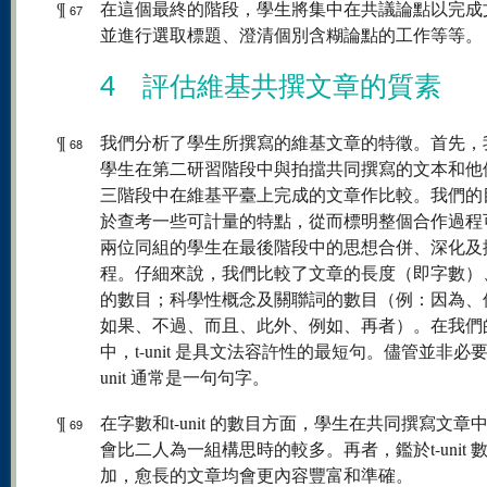
¶
在這個最終的階段，學生將集中在共議論點以完成
67
並進行選取標題、澄清個別含糊論點的工作等等。
4 評估維基共撰文章的質素
¶
我們分析了學生所撰寫的維基文章的特徵。首先，
68
學生在第二研習階段中與拍擋共同撰寫的文本和他
三階段中在維基平臺上完成的文章作比較。我們的
於查考一些可計量的特點，從而標明整個合作過程
兩位同組的學生在最後階段中的思想合併、深化及
程。仔細來說，我們比較了文章的長度（即字數）、t-
的數目；科學性概念及關聯詞的數目（例：因為、
如果、不過、而且、此外、例如、再者）。在我們
中，t-unit 是具文法容許性的最短句。儘管並非必要
unit 通常是一句句字。
¶
在字數和t-unit 的數目方面，學生在共同撰寫文章
69
會比二人為一組構思時的較多。再者，鑑於t-unit 
加，愈長的文章均會更內容豐富和準確。