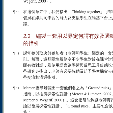
Wegerif, 2000）。
¶
在這個章節中，我們指出「Thinking together」可
10
發展在線共同學習的能力及支援學生在維基平台上
識。
2.2 編製一套用以界定何謂有效及邏
的指引
¶
課堂參與取决於參加者（老師和學生）製定的一套
11
則。然而，這類隱性規條令不少學生對於在課堂討
開有效對話，及使用語言為學習與反思工具倍感吃
些研究亦指出，老師有必要協助及給予學生機會去
些交流和溝通指引。
¶
Mercer 團隊辨認出一套他們名之為「Ground rule
12
指南，以推廣探索性對話（Mercer & Littleton, 2007; 
Mercer & Wegerif, 2000）。這套指引能夠讓老
論以發展探索性對話，「Ground rules」主要包含
條：