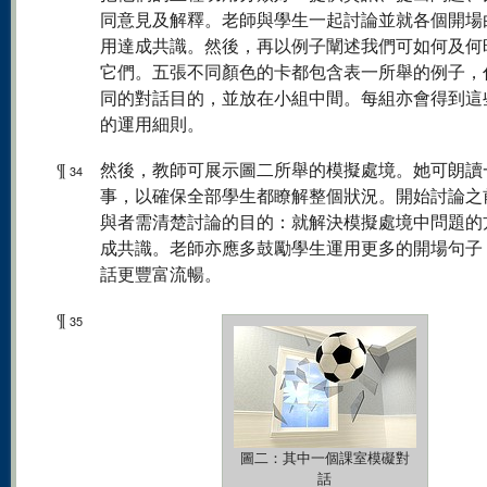
同意見及解釋。老師與學生一起討論並就各個開場
用達成共識。然後，再以例子闡述我們可如何及何
它們。五張不同顏色的卡都包含表一所舉的例子，
同的對話目的，並放在小組中間。每組亦會得到這
的運用細則。
¶
然後，教師可展示圖二所舉的模擬處境。她可朗讀
34
事，以確保全部學生都瞭解整個狀況。開始討論之
與者需清楚討論的目的：就解決模擬處境中問題的
成共識。老師亦應多鼓勵學生運用更多的開場句子
話更豐富流暢。
¶
35
圖二：其中一個課室模礙對
話