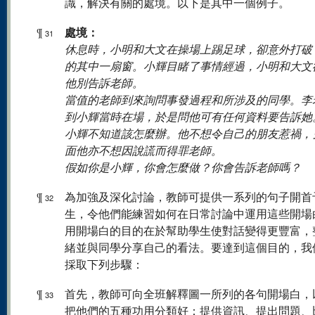
識，解決有關的處境。以下是其中一個例子。
處境：
¶
31
休息時，小明和大文在操場上踢足球，卻意外打破
的其中一扇窗。小輝目睹了事情經過，小明和大文
他別告訴老師。
當值的老師到來詢問事發過程和所涉及的同學。李
到小輝當時在場，於是問他可有任何資料要告訴她
小輝不知道該怎麼辦。他不想令自己的朋友惹禍，
面他亦不想因說謊而得罪老師。
假如你是小輝，你會怎麼做？你會告訴老師嗎？
¶
為加強及深化討論，教師可提供一系列的句子開首
32
生，令他們能練習如何在日常討論中運用這些開場
用開場白的目的在於幫助學生使對話變得更豐富，
緒並與同學分享自己的看法。要達到這個目的，我
採取下列步驟：
¶
首先，教師可向全班解釋圖一所列的各句開場白，
33
把他們的五種功用分類好：提供資訊、提出問題、