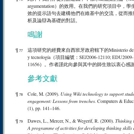
argumentation）的效用。在我們的研究項目中，
效的提示語句去建構他們在維基中的交流，從而推
析及論辯為基礎的對話。
鳴謝
¶
這項研究的經費來自西班牙政府轄下的Ministerio de Ci
77
y tecnología（項目編號：SEJ2006-12110; EDU2009-
11656）。作者謹此向參與其中的師生致以衷心感
參考文獻
¶
Cole, M. (2009).
Using Wiki technology to support stud
78
engagement: Lessons from trenches.
Computers & Educa
(1), pp. 141–146.
¶
Dawes, L., Mercer, N., & Wegerif, R. (2000).
Thinking 
79
A programme of activities for developing thinking skills