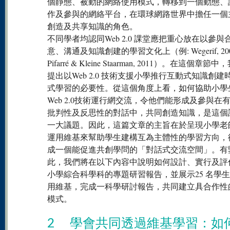
個靜態、被動的網絡使用模式，轉移到一個動態、
作及參與的網絡平台，在環球網路世界中擔任一個
創造及共享知識的角色。
不同學者均認同Web 2.0 課堂應把重心放在以參與
意、溝通及知識創建的學習文化上（例: Wegerif, 200
Pifarré & Kleine Staarman, 2011）。在這個章節
提出以Web 2.0 技術支援小學推行互動式知識創建
式學習的必要性。從這個角度上看，如何協助小學
Web 2.0技術運行網交流，令他們能形成及參與在
批判性及反思性的對話中，共同創造知識，是這個
一大議題。因此，這篇文章的主旨在於呈現小學老
運用維基來幫助學生建構互為主體性的學習方向，
成一個能促進共創學問的「對話式交流空間」。有
此，我們將在以下內容中說明如何設計、實行及評
小學綜合科學科的專題研習報告，並展示25 名學
用維基，完成一科學研討報告，共同建立具合作性
模式。
2 學會共同透過維基學習：如