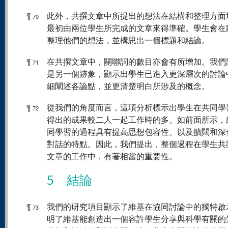
¶
此外，共撰文章中所提出的想法在結構和整理方面
70
最初由兩位學生所完成的文章來得準確。學生會在
整理他們的想法，並構思出一個標題和結論。
¶
在共撰文章中，關聯詞的數目亦會有所增加。我們
71
是另一個跡象，顯示出學生已進入更深層次的討論
細闡述各論點，並更清楚明白所涉及的概念。
¶
從我們的角度而言，這項分析標示出學生在共同學
72
得出的成果較二人一起工作時的多。如前面所示，
同學習的過程具有提高思想包容性、以及擴闊和深
對話的特點。因此，我們提出，整個過程在學生共
文章的工作中，有著相當的重要性。
5 結論
¶
我們的研究項目顯示了維基在協同討論中的獨特啟
73
明了維基能創造出一個容許學生分享與科學有關的