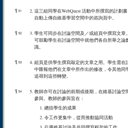
¶
這三組同學在WebQuest 活動中所撰寫的計劃
51
自動上傳自維基學習空間中的咨詢頁中。
¶
學生可同步在討論空間及／或組頁中撰寫文章
52
可鼓勵學生在討論空間中就他們各自所舉之論
識。
¶
組頁是供學生撰寫敲定的文章之用。學生需在
53
中匯報他們在文章中所作出的修改，令其他同
追尋到這些轉變。
¶
教師亦可在討論的前期或後期，在維基討論空
54
參與。教師的參與旨在：
總括學生的成果
令工作更集中，從而推動協同活動
引導維基討論及共同撰寫框架的工作