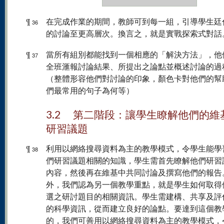
¶
在完成作業的期間，教師可到每一組，引導學生廷
36
的討論至更高層次。換言之，就是實戰探索式對話
¶
當所有組別都能找到一個相應的「解決方法」，他
37
全班滙報討論結果、所提出之論點並概述討論的過
（整體形容他們對討論的印象，顏色卡對他們的幫
們最常用的句子為何等）
3.2 第二階段：讓學生瞭解他們的維
研習議題
¶
利用以網絡搜尋資料為主的教學模式，令學生能學
38
們研習議題相關的知識，學生需首先瞭解他們研習
內容，然後再在維基中共同討論及撰寫他們的報告
外，我們認為另一個教學重點，就是學生如何取得
選之研討題目的相關資訊。學生需建構、共享及評
的科學資訊，從而建立良好的論點。要達到這個教
的，我們可善用以網絡搜尋資料為主的教學模式，