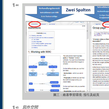
¶
44
圖三：維基學習環境: 指引及組頁
¶
寫作空間
45