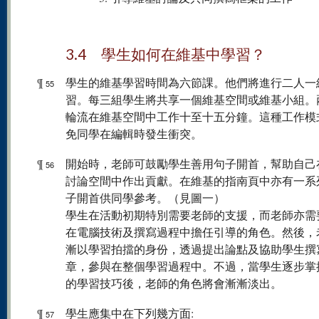
3.4 學生如何在維基中學習？
¶
學生的維基學習時間為六節課。他們將進行二人一
55
習。每三組學生將共享一個維基空間或維基小組。
輪流在維基空間中工作十至十五分鐘。這種工作模
免同學在編輯時發生衝突。
¶
開始時，老師可鼓勵學生善用句子開首，幫助自己
56
討論空間中作出貢獻。在維基的指南頁中亦有一系
子開首供同學參考。（見圖一）
學生在活動初期特別需要老師的支援，而老師亦需
在電腦技術及撰寫過程中擔任引導的角色。然後，
漸以學習拍擋的身份，透過提出論點及協助學生撰
章，參與在整個學習過程中。不過，當學生逐步掌
的學習技巧後，老師的角色將會漸漸淡出。
¶
學生應集中在下列幾方面:
57