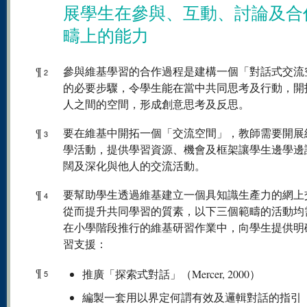
展學生在參與、互動、討論及合
疇上的能力
¶
參與維基學習的合作過程是建構一個「對話式交流
2
的必要步驟，令學生能在當中共同思考及行動，開
人之間的空間，形成創意思考及反思。
¶
要在維基中開拓一個「交流空間」，教師需要開展
3
學活動，提供學習資源、機會及框架讓學生邊學邊
闊及深化與他人的交流活動。
¶
要幫助學生透過維基建立一個具知識生產力的網上
4
從而提升共同學習的質素，以下三個範疇的活動均
在小學階段推行的維基研習作業中，向學生提供明
習支援：
¶
推廣「探索式對話」（Mercer, 2000）
5
編製一套用以界定何謂有效及邏輯對話的指引