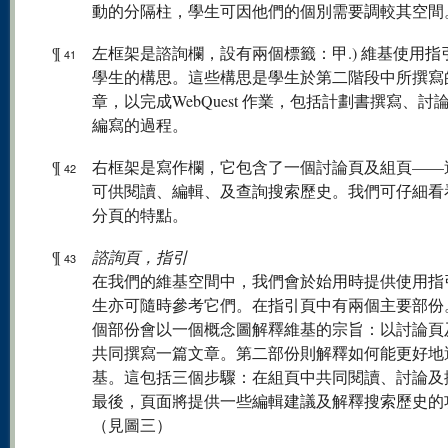
動的分隔柱，學生可因他們的個別需要調較其空間
¶
左框架是諮詢欄，設有兩個標籤：甲.) 維基使用指引，
41
學生的構思。這些構思是學生於第二階段中所撰寫
章，以完成WebQuest 作業，包括計劃書撰寫、討
編寫的過程。
¶
右框架是寫作欄，它包含了一個討論頁及組頁——
42
可供閱讀、編輯、及查詢搜索歷史。我們可仔細看
分頁的特點。
¶
諮詢頁，指引
43
在我們的維基空間中，我們會於始用時提供使用指
生亦可隨時參考它們。在指引頁中有兩個主要部份
個部份會以一個概念圖解釋維基的宗旨：以討論頁
共同撰寫一篇文章。第二部份則解釋如何能更好地
基。這包括三個步驟：在組頁中共同閱讀、討論及
最後，頁面將提供一些編輯建議及解釋搜索歷史的
（見圖三）