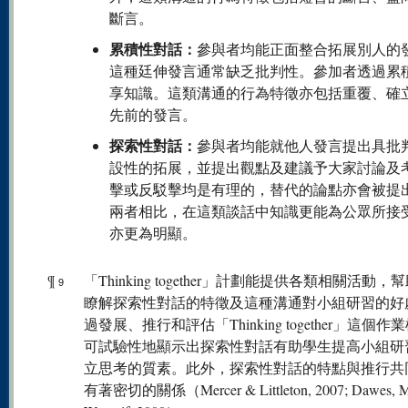
斷言。
累積性對話：
參與者均能正面整合拓展別人的
這種廷伸發言通常缺乏批判性。參加者透過累
享知識。這類溝通的行為特徵亦包括重覆、確
先前的發言。
探索性對話：
參與者均能就他人發言提出具批
設性的拓展，並提出觀點及建議予大家討論及
擊或反駁擊均是有理的，替代的論點亦會被提
兩者相比，在這類談話中知識更能為公眾所接
亦更為明顯。
¶
「Thinking together」計劃能提供各類相關活動，
9
瞭解探索性對話的特徵及這種溝通對小組研習的好
過發展、推行和評估「Thinking together」這個作
可試驗性地顯示出探索性對話有助學生提高小組研
立思考的質素。此外，探索性對話的特點與推行共
有著密切的關係（Mercer & Littleton, 2007; Dawes, M