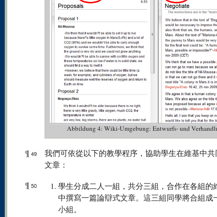
Abbildung 4: Wiki-Umgebung: Entwurfs- und Verhandl
¶
我們可依從以下的教學程序，協助學生在維基中共
49
文章：
¶
學生分成二人一組，共分三組，合作在各組的
50
中撰寫一篇論辯式文章。這三組同學將合組成
小組。