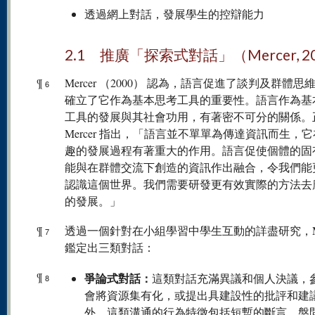
透過網上對話，發展學生的控辯能力
2.1 推廣「探索式對話」（Mercer, 2
¶
Mercer （2000） 認為，語言促進了談判及群體思
6
確立了它作為基本思考工具的重要性。語言作為基
工具的發展與其社會功用，有著密不可分的關係。
Mercer 指出，「語言並不單單為傳達資訊而生，
趣的發展過程有著重大的作用。語言促使個體的固
能與在群體交流下創造的資訊作出融合，令我們能
認識這個世界。我們需要研發更有效實際的方法去
的發展。」
¶
透過一個針對在小組學習中學生互動的詳盡研究，Mer
7
鑑定出三類對話：
¶
爭論式對話：
這類對話充滿異議和個人決議，
8
會將資源集有化，或提出具建設性的批評和建
外，這類溝通的行為特徵包括短暫的斷言、盤