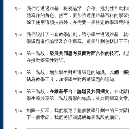
¶
我們可透過維基，檢視論辯、合作、批判性互動和
21
體寫作的角色。然而，要加強運用維基百科的學習
除了使用這項技術外，亦需要一個特定教學環境的
¶
我們設計了一套教學計劃，讓小學生透過維基，就
22
學議題進行論辯及合作撰寫。這個計劃包括以下三
發展共同思考及面對面合作的技巧。
¶
第一階段：
此
23
在推動探索性對話。
網上探
¶
第二階段：增加學生對所選議題的知識。以
24
法
為教學工具，加深學生對所選議題的認知。
在維基平台上論辯及共同撰文
¶
第三階段：
。在此階
25
學生將共享第二階段所學的知識，並共同撰寫文章
¶
如圖一所示，我們概述了整個教學計劃中的三大階
26
下一個章節，我們將詳細講解每個階段的細節。