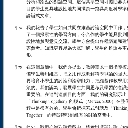
分析和論點的對話空間。這個共享空間可協助參與
目的學生更具建設性地共同撰寫一篇具高度科學準
論辯式文章。
¶
我們報告了學生如何共同在維基討論空間中工作，
74
了一個探索性的學習方向，令合作的學生能具批判
設性地參與意見交流。學生亦會提出各種議題和建
家參考。知識更容易為大眾理解，學生的推論亦更
形。
¶
在這個章節中，我們亦提出，教師需以一個指導模
75
備學生善用維基，把之用作成調解科學爭論的強大
要培育小學生的討論和論辯能力，把維基作教學用
須的。我們認為，發展學生共同思考及學習的意識
重要的。在達到這個目的方面，我們的研究顯示出
「Thinking Together」的模式（Mercer, 2000）
程中是很有效的。學生會把探索式對話及「Thinkin
Together」的特徵轉移到維基的討論空間中。
¶
此外，我們亦從對話遊戲中，標示出鷹架討論（scaffol
76