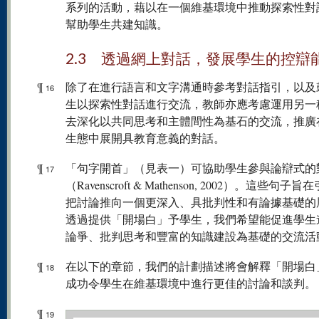
系列的活動，藉以在一個維基環境中推動探索性對
幫助學生共建知識。
2.3 透過網上對話，發展學生的控辯
¶
除了在進行語言和文字溝通時參考對話指引，以及
16
生以探索性對話進行交流，教師亦應考慮運用另一
去深化以共同思考和主體間性為基石的交流，推廣
生態中展開具教育意義的對話。
¶
「句字開首」（見表一）可協助學生參與論辯式的
17
（Ravenscroft & Mathenson, 2002）。這些句子
把討論推向一個更深入、具批判性和有論據基礎的
透過提供「開場白」予學生，我們希望能促進學生
論爭、批判思考和豐富的知識建設為基礎的交流活
¶
在以下的章節，我們的計劃描述將會解釋「開場白
18
成功令學生在維基環境中進行更佳的討論和談判。
¶
19