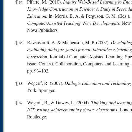
¶
Pifarré, M. (2010).
Inquiry Web-Based Learning to Enh
84
Knowledge Construction in Science: A Study in Second
Education.
In: Morris, B. A. & Ferguson, G. M. (Eds.).
Computer-Assisted Teaching: New Developments.
New 
Nova Publishers.
¶
Ravenscroft, A. & Mathenson, M. P. (2002).
Developing
85
evaluating dialogue games for col- laborative e-learning
interaction.
Journal of Computer Assisted Learning. Spe
issue: Context, Collaboration, Computers and Learning, 
pp. 93–102.
¶
Wegerif, R. (2007).
Dialogic Education and Technolog
86
York: Springer.
¶
Wegerif, R., & Dawes, L. (2004).
Thinking and learning
87
ICT: raising achievement in primary classrooms
. Londo
Routledge.