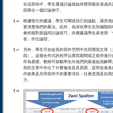
在這部份中，學生通過討論就如何撰寫報告達成共
四舉出一個討論例子。
¶
根據指引的建議，學生可闡述自己的論點，讓其他
46
更清楚他們的看法。此外，為深化學生在預備階段
會的面對面協同討論技巧，亦應建議學生多使用「
首」作出論辯。
¶
另外，學生可在組頁的寫作空間中共同撰寫文章（
47
四）。這個合作式的程序以撰寫期間或之前所進行
作為基礎。教師可鼓勵學生向他們的維基組員解釋
寫的文章中作出了什麼修改及其原因，從而促進各
作效果及共同寫作中的重要項目：社會意識及自我
力。
¶
48