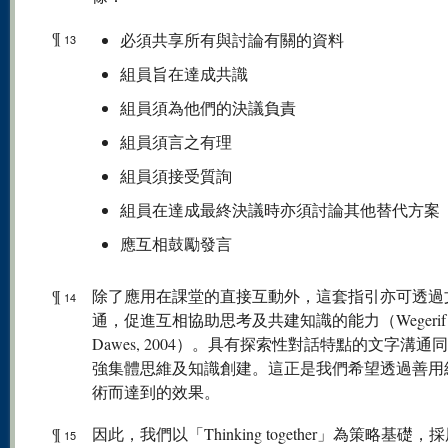
¶
必須共享所有與討論有關的資料
13
組員旨在達成共識
組員須為他們的決議負責
組員須言之有理
組員須接受質詢
組員在達成最終決議時亦須討論其他替代方案
應互相鼓勵發言
¶
除了應用在課堂的直接互動外，這套指引亦可透過
14
通，促進互相協助思考及共建知識的能力（Wegerif
Dawes, 2004）。具有探索性對話特點的文字溝通
強集體思維及知識創建。這正是我們希望透過善用
術而達到的效果。
¶
因此，我們以「Thinking together」為策略基礎，
15