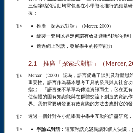
三個範疇的活動均需包含在小學階段推行的維基研
援：
¶
推廣「探索式對話」（Mercer, 2000）
5
編製一套用以界定何謂有效及邏輯對話的指引
透過網上對話，發展學生的控辯能力
2.1 推廣「探索式對話」（Mercer, 2
¶
Mercer （2000） 認為，語言促進了談判及
6
重要性。語言作為基本思考工具的發展與其社會功用
指出，「語言並不單單為傳達資訊而生，它在更有
使個體的固有知識能與在群體交流下創造的資訊作
界。我們需要研發更有效實際的方法去應對它的發
¶
透過一個針對在小組學習中學生互動的詳盡研究，Me
7
¶
爭論式對話：
這類對話充滿異議和個人決議，
8