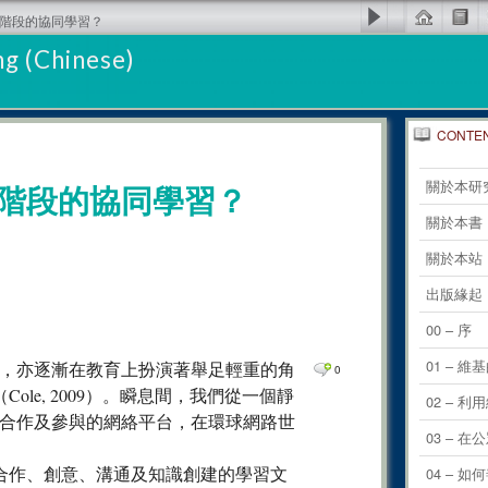
學階段的協同學習？
g (Chinese)
CONTE
0
Comm
關於本研
階段的協同學習？
0
Comm
關於本書
0
Comm
關於本站
0
Comm
出版緣起
0
Comm
00 – 序
0
Comm
01 – 維
，亦逐漸在教育上扮演著舉足輕重的角
0
Cole, 2009）。瞬息間，我們從一個靜
0
Comm
02 – 
合作及參與的網絡平台，在環球網路世
0
Comm
03 –
0
Comm
參與合作、創意、溝通及知識創建的學習文
04 – 