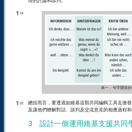
佳的討論和談判。
¶
19
表一：句字開首的
¶
總括而言，要透過如維基這類共同編輯工具去激發
20
及讓他們瞭解對話、談判及交流意見的相應過程和
3 設計一個運用維基支援共同