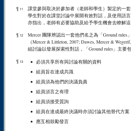
¶
課堂參與取决於參加者（老師和學生）製定的一套
11
學生對於在課堂討論中展開有效對話，及使用語言
亦指出，老師有必要協助及給予學生機會去瞭解這
¶
Mercer 團隊辨認出一套他們名之為「Ground r
12
（Mercer & Littleton, 2007; Dawes, Mercer
組討論以發展探索性對話，「Ground rules」主
¶
必須共享所有與討論有關的資料
13
組員旨在達成共識
組員須為他們的決議負責
組員須言之有理
組員須接受質詢
組員在達成最終決議時亦須討論其他替代方案
應互相鼓勵發言