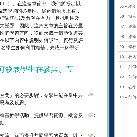
Staarman, 2011）。在這個章節中，我們將提出以
0
Comm
05 – 
，交流式學習的必要性。從這個角度上看，
0
Comm
06 –
令他們能形成及參與在有力、具批判性及
0
Comm
大議題。因此，這篇文章的主旨在於呈
07 – 
性的學習方向，從而形成一個能促進共
0
Comm
08 – 
在以下內容中說明如何設計、實行及評
0
Comm
09 – 
 名學生如何利用維基，完成一科學研
0
Comm
10 –
0
Comm
11 –
何發展學生在參與、互
0
Comm
12 –
0
Comm
13 – 
0
Comm
空間」的必要步驟，令學生能在當中共
0
14 –
0
Comm
思考及反思。
0
Comm
維基教學活動，提供學習資源、機會及
0
0
Comm
動。
0
Comm
交流，從而提升共同學習的質素，以下
0