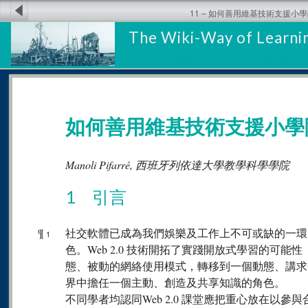
11 – 如何善用維基技術支援小
The Wiki-Way of Learnin
如何善用維基技術支援小學
Manoli Pifarré, 西班牙列依達大學教學科學學院
1 引言
¶
社交軟體已成為我們娛樂及工作上不可或缺的一環
1
色。Web 2.0 技術開拓了實踐開放式學習的可能性（
態、被動的網絡使用模式，轉移到一個動態、講求
界中擔任一個主動、創造及共享知識的角色。
不同學者均認同Web 2.0 課堂應把重心放在以