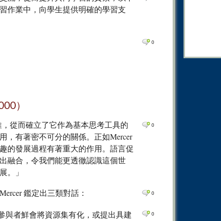
0
Comm
習作業中，向學生提供明確的學習支
0
Comm
0
Comm
0
0
Comm
0
Comm
0
Comm
0
Comm
000）
0
Comm
群體思維，從而確立了它作為基本思考工具的
0
0
Comm
，有著密不可分的關係。正如Mercer
0
Comm
趣的發展過程有著重大的作用。語言促
出融合，令我們能更透徹認識這個世
0
Comm
展。」
0
Comm
rcer 鑑定出三類對話：
0
0
Comm
0
Comm
參與者鮮會將資源集有化，或提出具建
0