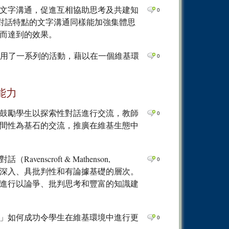
0
Comm
文字溝通，促進互相協助思考及共建知
0
具有探索性對話特點的文字溝通同樣能加強集體思
0
Comm
而達到的效果。
0
Comm
0
Comm
略基礎，採用了一系列的活動，藉以在一個維基環
0
0
Comm
0
Comm
能力
0
Comm
鼓勵學生以探索性對話進行交流，教師
0
0
Comm
間性為基石的交流，推廣在維基生態中
0
Comm
0
Comm
scroft & Mathenson,
0
0
Comm
更深入、具批判性和有論據基礎的層次。
進行以論爭、批判思考和豐富的知識建
0
Comm
0
Comm
」如何成功令學生在維基環境中進行更
0
Comm
0