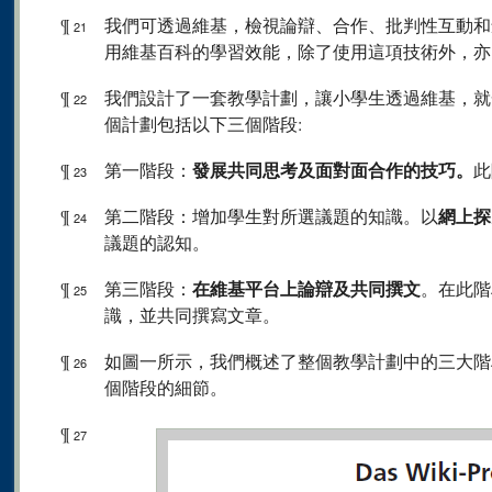
¶
我們可透過維基，檢視論辯、合作、批判性互動和
21
用維基百科的學習效能，除了使用這項技術外，亦
¶
我們設計了一套教學計劃，讓小學生透過維基，就
22
個計劃包括以下三個階段:
發展共同思考及面對面合作的技巧。
¶
第一階段：
此
23
網上探
¶
第二階段：增加學生對所選議題的知識。以
24
議題的認知。
在維基平台上論辯及共同撰文
¶
第三階段：
。在此階
25
識，並共同撰寫文章。
¶
如圖一所示，我們概述了整個教學計劃中的三大階
26
個階段的細節。
¶
27