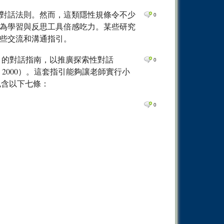
0
Comm
對話法則。然而，這類隱性規條令不少
0
0
Comm
為學習與反思工具倍感吃力。某些研究
0
Comm
些交流和溝通指引。
0
Comm
ules」的對話指南，以推廣探索性對話
0
0
Comm
 & Wegerif, 2000）。這套指引能夠讓老師實行小
要包含以下七條：
0
Comm
0
Comm
0
0
Comm
0
Comm
0
Comm
0
Comm
0
Comm
0
Comm
0
Comm