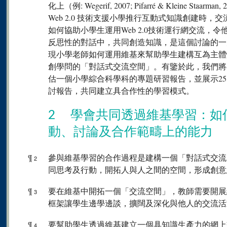
化上（例: Wegerif, 2007; Pifarré & Kleine 
Web 2.0 技術支援小學推行互動式知識創建時
如何協助小學生運用Web 2.0技術運行網交流，
反思性的對話中，共同創造知識，是這個討論的一
現小學老師如何運用維基來幫助學生建構互為主體
創學問的「對話式交流空間」。有鑒於此，我們將
估一個小學綜合科學科的專題研習報告，並展示25
討報告，共同建立具合作性的學習模式。
2 學會共同透過維基學習：如
動、討論及合作範疇上的能力
¶
參與維基學習的合作過程是建構一個「對話式交流
2
同思考及行動，開拓人與人之間的空間，形成創意
¶
要在維基中開拓一個「交流空間」，教師需要開展
3
框架讓學生邊學邊談，擴闊及深化與他人的交流活
¶
要幫助學生透過維基建立一個具知識生產力的網上
4