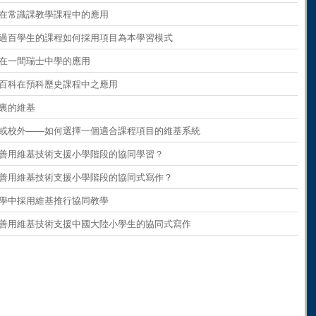
ents
on
paragraph 9
維基在常識課教學課程中的應用
ents
on
paragraph 10
 擁有過百學生的課程如何採用項目為本學習模式
ents
on
paragraph 11
維基在一間瑞士中學的應用
ents
on
paragraph 12
維基百科在預科歷史課程中之應用
ents
on
paragraph 13
學校裏的維基
ents
on
paragraph 14
 校內或校外——如何選擇一個適合課程項目的維基系統
ents
on
paragraph 15
 如何善用維基技術支援小學階段的協同學習？
ents
on
paragraph 16
 如何善用維基技術支援小學階段的協同式寫作？
ents
on
paragraph 17
在小學中採用維基推行協同教學
ents
on
paragraph 18
 如何善用維基技術支援中國大陸小學生的協同式寫作
ents
on
paragraph 19
ents
on
paragraph 20
ents
on
paragraph 21
ents
on
paragraph 22