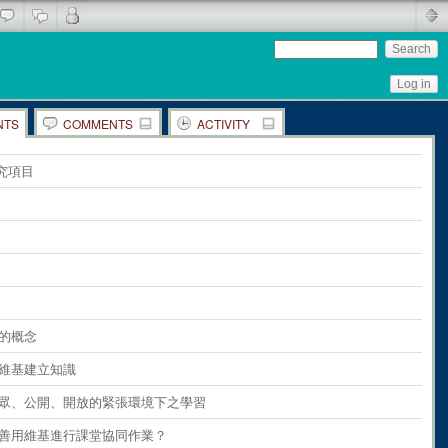
Log in
NTS
COMMENTS
ACTIVITY
ents
on
the whole page
究項目
ents
on
paragraph 1
ents
on
paragraph 2
ents
on
paragraph 3
ents
on
paragraph 4
ents
on
paragraph 5
基的概念
ents
on
paragraph 6
利用維基建立知識
ents
on
paragraph 7
 在公眾、公開、開放的緊張環境下之學習
ents
on
paragraph 8
如何善用維基進行課堂協同作業？