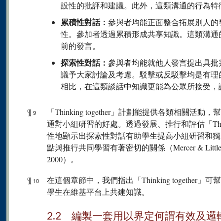
設性的批評和建議。此外，這類溝通的行為特
累積性對話：
參與者均能正面整合拓展別人的
性。參加者透過累積形成共享知識。這類溝通
前的發言。
探索性對話：
參與者均能就他人發言提出具批
議予大家討論及考慮。駁擊或反駁擊均是有理
相比，在這類談話中知識更能為公眾所接受，
¶
「Thinking together」計劃能提供各類相
9
通對小組研習的好處。透過發展、推行和評估「Thinki
性地顯示出探索性對話有助學生提高小組研習和獨
點與推行共同學習有著密切的關係（Mercer & Littleton, 200
2000）。
¶
在這個章節中，我們指出「Thinking togeth
10
學生在維基平台上共建知識。
2.2 編製一套用以界定何謂有效及邏