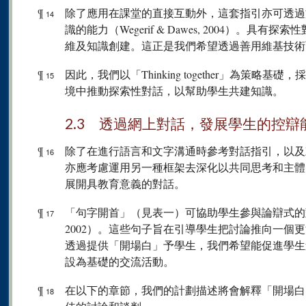
¶
除了應用在課堂的直接互動外，這套指引亦可透過
14
識的能力（Wegerif & Dawes, 2004）。
維及知識創建。這正是我們希望透過善用維基技術
¶
因此，我們以「Thinking together」為策
15
境中推動探索性對話，以幫助學生共建知識。
2.3 透過網上對話，發展學生的控辯
¶
除了在進行語言和文字溝通時參考對話指引，以及
16
亦應考慮運用另一種框架去深化以共同思考和主體
展開具教育意義的對話。
¶
「句字開首」（見表一）可協助學生參與論辯式的對話（Raven
17
2002）。這些句子旨在引導學生把討論推向一個
透過提供「開場白」予學生，我們希望能促進學生
設為基礎的交流活動。
¶
在以下的章節，我們的計劃描述將會解釋「開場白
18