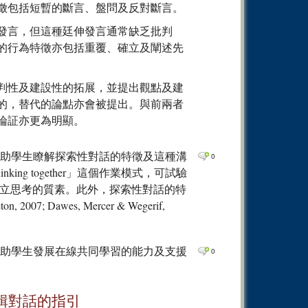
徵包括短暫的斷言、盤問及反對斷言。
0
Comm
0
Comm
發言，但這種廷伸發言通常缺乏批判
的行為特徵亦包括重覆、確立及闡述先
0
Comm
0
Comm
判性及建設性的拓展，並提出觀點及建
0
Comm
的，替代的論點亦會被提出。與前兩者
0
Comm
論証亦更為明顯。
0
Comm
關活動，幫助學生瞭解探索性對話的特徵及這種溝
0
0
Comm
ng together」這個作業模式，可試驗
0
Comm
立思考的質素。此外，探索性對話的特
7; Dawes, Mercer & Wegerif,
0
Comm
0
Comm
0
Comm
er」可幫助學生發展在線共同學習的能力及支援
0
0
Comm
0
Comm
輯對話的指引