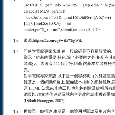
use CGI’:all’;path_info=~/\w+/;$_=`grep -l $& *`.h1($&
escapeHTML$t=param(t)
||`dd<$&`;open F,”>$&”;print F$t;s/htt\S+|([A-Z]\w+)
{2,}/a{href,$&},$&/eg; print
header,pre”$_<form>”,submit,textarea t,$t,9,70
¶
來源:http://c2.com/cgi/wiki?SigWik
6
¶
即使對電腦專家來說,這一段編碼是不容易解讀的
7
顯示了維基的重要 特色:除了必要的之外,把所有其
能減少。透過這 222 個字符,維基 的基本功能獲得
義。
對非電腦專家來說,以下是一個容易明白的維基定義
維基是一個網際網路上,配備版本控制的網絡服務,
須 HTML 知識或其他工具,也能夠創建及編輯所有
網頁以 超文本作連結及就內容更改的請求獲得通
(Döbeli Honegger, 2007)
¶
再簡單一點描述:維基是一個讓用戶閱讀及更改內
8