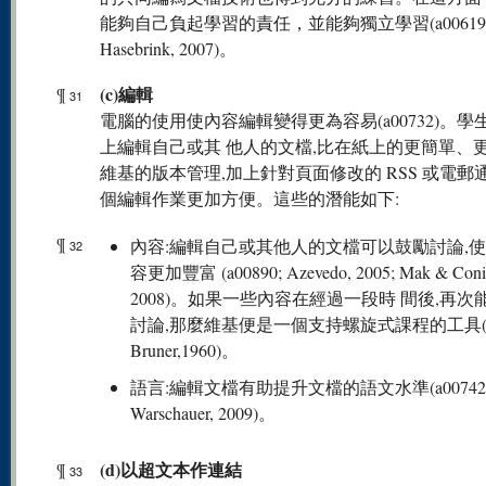
能夠自己負起學習的責任，並能夠獨立學習(a00619; P
Hasebrink, 2007)。
(c)編輯
¶
31
電腦的使用使內容編輯變得更為容易(a00732)。學
上編輯自己或其 他人的文檔,比在紙上的更簡單、
維基的版本管理,加上針對頁面修改的 RSS 或電郵
個編輯作業更加方便。這些的潛能如下:
¶
內容:編輯自己或其他人的文檔可以鼓勵討論,
32
容更加豐富 (a00890; Azevedo, 2005; Mak & Coni
2008)。如果一些內容在經過一段時 間後,再次
討論,那麼維基便是一個支持螺旋式課程的工具(Je
Bruner,1960)。
語言:編輯文檔有助提升文檔的語文水準(a00742
Warschauer, 2009)。
(d)以超文本作連結
¶
33