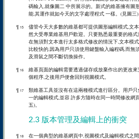
碼輸入,就像圖二 中所展示的。新式的維基擁有圖
能,其運作就如今天的文字處理程式 一樣。(見圖三)
¶
儘管今天大多數的維基都可提供圖形編輯模式,文
15
然大受專業維基用戶歡迎。只要熟悉最重要的格式
在無須對文本進行太多格式修改的情況下,文本模
比較快的,因為用戶只須使用鍵盤輸入編程碼,而無
及滑鼠之間不斷切換操作。
¶
維基頁面的編輯需要透過儲存或放棄作出的更改來
16
個程序,之後用戶便會回到視圖模式。
¶
類維基工具並沒有在這兩種模式進行區分。用戶只
17
一的編輯模式,並容 許多方隨時在同一時間修改網頁
五)。
2.3 版本管理及編輯上的衝突
¶
在一個典型的維基網頁中,視圖模式及編輯模式之
18