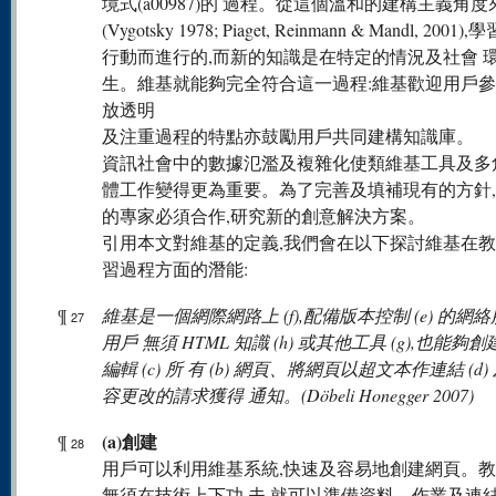
境式(a00987)的 過程。從這個溫和的建構主義角度
(Vygotsky 1978; Piaget, Reinmann & Mandl, 200
行動而進行的,而新的知識是在特定的情況及社會 
生。維基就能夠完全符合這一過程:維基歡迎用戶參
放透明
及注重過程的特點亦鼓勵用戶共同建構知識庫。
資訊社會中的數據氾濫及複雜化使類維基工具及多
體工作變得更為重要。為了完善及填補現有的方針
的專家必須合作,研究新的創意解決方案。
引用本文對維基的定義,我們會在以下探討維基在
習過程方面的潛能:
¶
維基是一個網際網路上 (f),配備版本控制 (e) 的網絡
27
用戶 無須 HTML 知識 (h) 或其他工具 (g),也能夠創建 
編輯 (c) 所 有 (b) 網頁、將網頁以超文本作連結 (d
容更改的請求獲得 通知。(Döbeli Honegger 2007)
(a)創建
¶
28
用戶可以利用維基系統,快速及容易地創建網頁。
無須在技術上下功 夫,就可以準備資料、作業及連