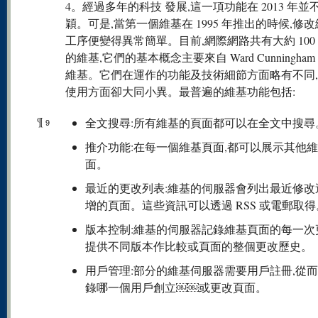
4。經過多年的科技 發展,這一項功能在 2013 年並
穎。可是,當第一個維基在 1995 年推出的時候,修
工序便變得異常簡單。目前,網際網路共有大約 100 
的維基,它們的基本概念主要來自 Ward Cunningha
維基。它們在運作的功能及技術細節方面略有不同
使用方面卻大同小異。最普遍的維基功能包括:
¶
全文搜尋:所有維基的頁面都可以在全文中搜尋
9
推介功能:在每一個維基頁面,都可以展示其他
面。
最近的更改列表:維基的伺服器會列出最近修改
增的頁面。這些資訊可以透過 RSS 或電郵取得
版本控制:維基的伺服器記錄維基頁面的每一次
提供不同版本作比較或頁面的整個更改歷史。
用戶管理:部分的維基伺服器需要用戶註冊,從
錄哪一個用戶創立￼￼或更改頁面。