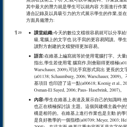
其中最大的潛力就是學生可以就內容 方面進行作
適合記錄及以具吸引力的方式展示學生的作業,並
方面具備潛力:
¶
課堂組織:
今天的數位文檔很容易就可以分享給
29
級,電腦上的文字也 比手寫的更容易閱讀。學
讀對方創建的文檔變得更加容易。
語言:
在維基上編寫就等於使用電腦打字。大量
指出,學生若使用電 腦寫作,則會顯得更積極(a011
Warschauer, 2009),可比手寫形式寫出 更長的文
(a01138; Schaumburg, 2006; Warschauer, 20
基項目 也印證了這一點(a00618; Koenig et al., 20
Osman-El Sayed, 2006; Paus- Hasebrink, 2007)。
內容:
學生在維基上表達及展示自己的知識時,
也正在積極探討該 主題。這個與建構主義中的
構是相符的。在維基上進行作業也是主動 的學
是良好教學的一個指標(a00709; Meyer, 2003; Hel
2005)。在這方面,維基注重內容而不是文字的