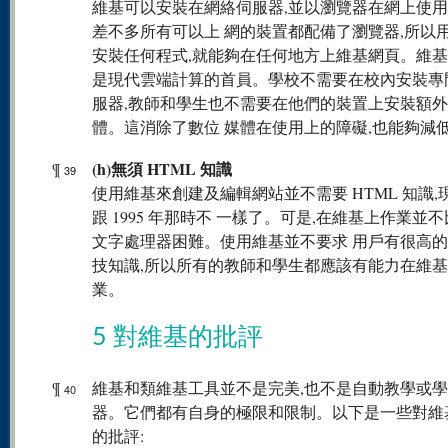
維基可以安裝在網絡伺服器,並以瀏覽器在網上使
差不多所有可以上 網的裝置都配備了瀏覽器,所以
安裝任何程式,就能夠在任何地方上維基網頁。維
是現代雲端計算的首員。學校不需要在校內安裝專
服器,教師和學生也不需要在他們的裝置上安裝額
體。這消除了數位 媒體在使用上的障礙,也能夠減
(h)無須 HTML 知識
¶
39
使用維基來創建及編輯網站並不需要 HTML 知識,
跟 1995 年那時不 一樣了。可是,在維基上作業並
文字處理器困難。使用維基並不要求 用戶有很高
技知識,所以所有的教師和學生都應該有能力在維
業。
5 對維基的批評
¶
維基和類維基工具並不是完美,也不是自動教學或
40
器。它們都有自身的極限和限制。以下是一些對維
的批評: