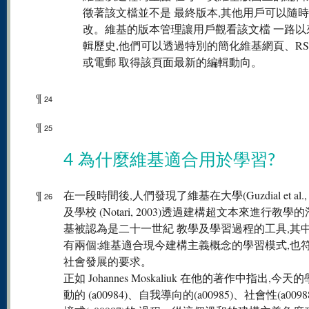
徵著該文檔並不是 最終版本,其他用戶可以隨
改。維基的版本管理讓用戶觀看該文檔 一路以
輯歷史,他們可以透過特別的簡化維基網頁、RS
或電郵 取得該頁面最新的編輯動向。
¶
24
¶
25
4 為什麼維基適合用於學習?
¶
在一段時間後,人們發現了維基在大學(Guzdial et al., 
26
及學校 (Notari, 2003)透過建構超文本來進行教學
基被認為是二十一世紀 教學及學習過程的工具,其
有兩個:維基適合現今建構主義概念的學習模式,也
社會發展的要求。
正如 Johannes Moskaliuk 在他的著作中指出,今
動的 (a00984)、自我導向的(a00985)、社會性(a009