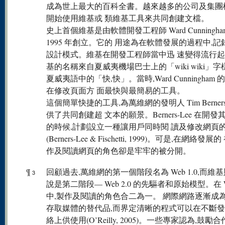
成為世上最大的百科全書。越來越多的公司及集團
開始使用維基或 類維基工具來共同創建文檔。
史上首個維基是由軟體開發工程師 Ward Cunningha
1995 年創立。它的 用途為在軟體發展的過程中,
設計模式。維基在開發工程師當中迅 速變得流行
基的名稱來自夏威夷機場巴士上的「wiki wiki」字樣
夏威夷語中的「快,快」。當時,Ward Cunningham
在修改頁面方 面最快與最簡易的工具。
這個簡單快捷的工具,為萬維網的發明人 Tim Berners-
供了共同創建超 文本的願景。Berners-Lee 在開
的時候,計劃設立一種讓用戶同時閱 讀及修改網頁
(Berners-Lee & Fischetti, 1999)。可是,在網絡發展
作及閱讀網頁的角色卻是牢牢的被分開。
¶
回顧過去,萬維網的第一個階段名為 Web 1.0,而維
3
說是第二階段— Web 2.0 的先驅者和原始模型。在 We
中,製作及閱讀的角色合二為一。 網際網路逐漸成
存取媒體的替代品,而界定清晰的程式可以在不斷發
絡上供使用(O’Reilly, 2005)。一些專家認為,鼓勵