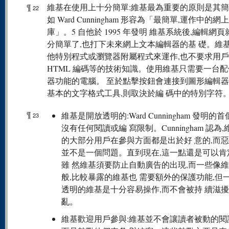
¶
維基在使用上十分簡單:維基最為重要的原則是其簡
22
如 Ward Cunningham 形容為「最簡單,運作中的網
庫」。5 自他於 1995 年發明 維基系統後,編輯網
分簡單了,也打下未來網上文本編輯器的基 礎。維
他特別程式或瀏覽器附屬程式來運作,也不要求用
HTML 編碼等的技術知識。使用維基只需要一台
器功能的電腦。 至於點擊按鈕會連接到圖形編輯
基本的文字格式工具,則取決於編 碼中的特別字符
¶
維基是開放透明的:Ward Cunningham 發明的
23
沒有任何閱讀或編 寫限制。Cunningham 認為
的大部分用戶在參與方面都是出於好 意的,而
並不是一個問題。直到現在,這一點還是可以肯
雖 然維基須要防止自動廣告的出現,而一些像
般,比較暴露的維基也 需要額外的保護功能,但
透明的維基是十分容易操作,而不會被持 續滋
亂。
維基歡迎用戶參與:維基並不會讓讀者被動的閱