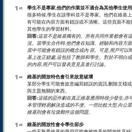
學生不是專家,他們的作業並不適合為其他學生使用
¶
43
很多時候,學生在該學科並不是專家。他們在維基
有可能在內容方面有錯誤或不清晰。這些頁面不能
其他學生的學習材料。
回答:
這並不是維基獨有的。所有共同作業都會有
況。當學生合作時,他們會在知識、經驗和內容方面
當中可能會有錯誤的概念或內 容。可是,用戶可以
基上改正錯處,這包括了教師和學生。對於不明白
的內容,用戶可以發表意見及進行討論。
維基的開放特色會引來故意破壞
¶
44
某部分學生可能會故意編寫錯誤的資訊,刪除文檔
與主題無關的東西。
回答:
這樣的惡作劇在真正維基應用時很少發生,亦
本管理輕易解決造成的不便。一些比較大型,向公
維基則會有垃圾郵件這個問題。
維基的開放性會令學生卻步
¶
45
一些不熟悉維基的用戶可能會被維基的開放性及缺