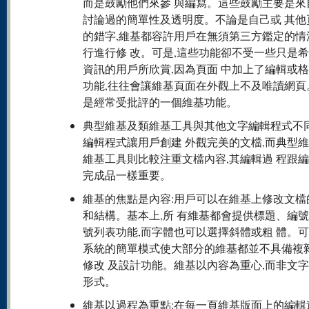
而是鼓勵他們來參 與編寫。這些鼓勵主要是來
討論過的簡單性及透明度。不論是自己或 其他
的錯字,維基都容許用戶在無須第三方鑑定的情
行進行修 改。可是,這些功能卻不受一些只是
資訊的用戶所欣賞,因為頁面 中加上了編輯或
功能,往往會讓維基頁面在外觀上不及唯讀網頁
是經常受批評的一個維基功能。
典型維基及類維基工具與其他文字編輯程式不
編輯程式讓用戶創建 外觀完美的文檔,而典型
維基工具則比較注重文檔內容,其編輯過 程跟
完成品一樣重要。
維基的焦點是內容:用戶可以在維基上修改文檔
和結構。基本上,所 有維基都會提供標題、編
號列表功能,而字體也可以選擇斜體或粗 體。可
系統的簡單模式使大部分的維基都並不具備複
修改 及設計功能。維基以內容為重心,而非文
形式。
維基以過程為重點:在每一頁維基版面上的編輯