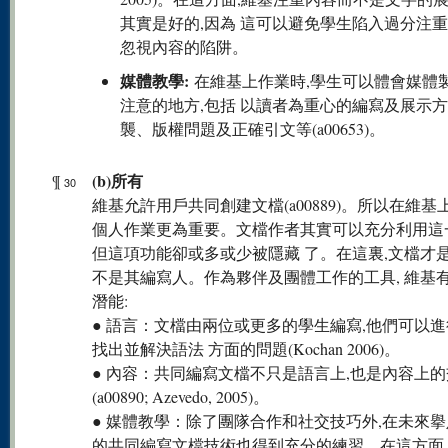
其實是好的,因為 這可以避免學生陷入過分注
忽視內容的陷阱。
媒體教學:
在維基上作業時,學生可以體會媒體
注意的地方,包括 以讀者為重心的編寫及展示
襲、版權問題及正確引文等(a00653)。
(b)所有
¶
30
維基允許用戶共同創建文檔(a00889)。所以在維基
個人作業更為重要。文檔作者其實可以充分利用這
但這項功能卻或多或少被隱藏 了。在這裏,文檔才是
不是其編寫人。作為夥伴及團體工作的工具, 維基
潛能:
● 語言：文檔由兩位或更多的學生編寫,他們可以進
找出並解決語法 方面的問題(Kochan 2006)。
● 內容：共同編寫文檔不只是語言上,也是內容上
(a00890; Azevedo, 2005)。
● 媒體教學：除了團隊合作和社交技巧外,在未來
的共同編寫文檔技術也得到充分的練習。在這方面