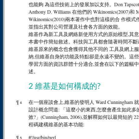
也能夠 為這些技術上的發展加以支持。Don Tapscot
Anthony D. Williams 在他們的 Wikinomics(2007)和 M
Wikinomics(2010)兩本著作中也對這樣的合 作模
並指出其對公司營運及社會各方面的效能。
維基作為新工具及網絡新使用方式的原始模型,其
本書中作簡短敘述。科技與工具都會隨著時間不斷
維基原來的概念也會獲得其他不同的 工具及網上
納,但維基自身的功能及特點卻是永遠不變的。這些
學習方面的資訊群體十分適合,並會在以下的篇幅
述。
2 維基是如何構成的?
¶
在一個座談會上,維基的發明人 Ward Cunningham
4
設計概念問道: 「這麼小的東西,怎麼會產生如此多
效?」(Cunningham, 2006),並解釋如何以最簡短的 222 
程碼建構維基的基本功能:
¶
#!/usr/bin/perl
5