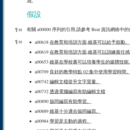
成。
假設
¶
有關 a00000 序列的引用,請參考 Beat 資訊網絡中的
52
¶
a00618
在教育和培訓方面,維基可以給予鼓勵。
53
a00619
在教育和培訓方面,維基可以訓練責任感
a00653
維基在學校裏可以培養學生的媒體技能
a00709
良好的教學特點 02:集中使用學習時間
a00742
編輯文檔提升文字質量。
a00732
透過電腦編寫有助編輯文檔
a00890
協同編寫有助學習。
a00889
維基十分適合協同編寫。
a00984
學習是主動的過程。