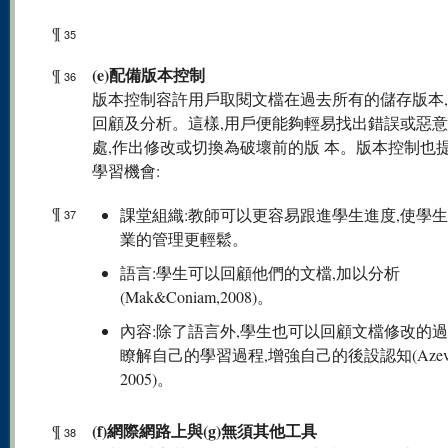
¶
35
(e)配備版本控制
¶
36
版本控制容許用戶取閱文檔在過去所有的儲存版本
回顧及分析。這樣,用戶便能夠輕易找出錯誤或惡
處,作出修改或切換為破壞前的版 本。版本控制也
學習機會:
¶
課堂組織:教師可以更容易跟進學生進度,使學
37
業的管理更輕鬆。
語言:學生可以回顧他們的文檔,加以分析
(Mak&Coniam,2008)。
內容:除了語言外,學生也可以回顧文檔修改的過
瞭解自己的學習過程,增強自己的後設認知(Azeve
2005)。
(f)網際網路上與(g)無須其他工具
¶
38