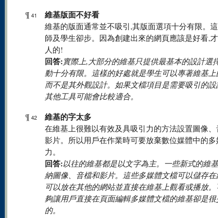
維基版面不好看
¶
41
維基的版面通常並不吸引,其版面選項十分有限。
師及學生卻步。因為創建出來的網頁應該是好看,
人的!
回答:
實際上,大部分的維基只提供最基本的設計選擇
動十分有限。這樣的好處就是學生可以專著維基上
而不是其外觀設計。如果文檔項目是需要吸引的設
其他工具可能會比較適合。
維基的字太多
¶
42
在維基上很難以有效及具吸引力的方法設置圖像、
影片。所以用戶在作業時可要放棄數位媒體中的多
力。
回答:
以往的維基都是以文字為主。一些新式的維
納圖像、音檔和影片。這些多媒體文檔可以儲存在
可以放在其他的網站並直接在維基上觀看或播放。
夠讓用戶直接在頁面編輯多媒體文檔的維基卻是很
的。