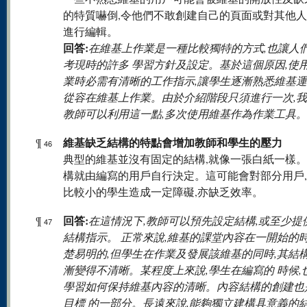
的特質嚇倒,令他們不敢創建自己的頁面或對其他
進行編輯。
回答:
在維基上作業是一種比較獨特的方式,也讓人
考現時的許多 學習方針及設定。基於這個原因,使
業時必需有清晰的工作指示,讓學生逐漸熟悉維基運
從容在維基上作業。由於介紹階段只須進行一次,
教師可以利用這一點,多次使用維基作為作業工具。
維基缺乏結構的特點會增加教師和學生的壓力
¶
46
典型的維基並沒有固定的結構,就像一張白紙一樣
構就由編寫的用戶自行決定。這可能會對部分用戶
比較小的學生造成一定障礙,亦缺乏效率。
回答:
¶
在這情況下,教師可以預先設定結構,或至少提
47
結構指示。 正常來說,維基的課堂內容在一開始的
楚易明的,但學生在作業及發展該維基的同時,其結
漸變得不清晰。某程度上來說,學生在編寫的 時候,
學習如何保持維基內容的清晰。內容結構的創建也
目標 的一部分。長遠來說,能夠獨立建構具意義的結