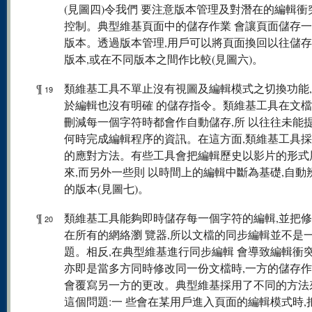
(見圖四)令我們 要注意版本管理及對潛在的編輯衝
控制。典型維基頁面中的儲存作業 會讓頁面儲存
版本。透過版本管理,用戶可以將頁面換回以往儲存
版本,或在不同版本之間作比較(見圖六)。
¶
類維基工具不單止沒有視圖及編輯模式之切換功能
19
於編輯也沒有明確 的儲存指令。類維基工具在文
刪減每一個字符時都會作自動儲存,所 以往往未能
何時完成編輯程序的資訊。在這方面,類維基工具採
的應對方法。有些工具會把編輯歷史以影片的形式
來,而另外一些則 以時間上的編輯中斷為基礎,自動
的版本(見圖七)。
¶
類維基工具能夠即時儲存每一個字符的編輯,並把
20
在所有的網絡瀏 覽器,所以文檔的同步編輯並不是
題。相反,在典型維基進行同步編輯 會導致編輯衝突
亦即是當多方同時修改同一份文檔時,一方的儲存作
會覆寫另一方的更改。典型維基採用了不同的方法
這個問題:一 些會在某用戶進入頁面的編輯模式時,