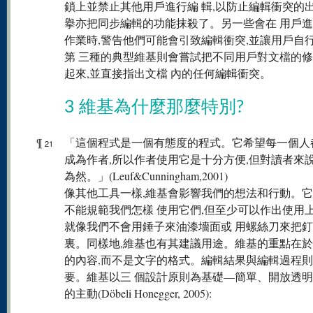
鎖上並禁止其他用戶進行編 輯,以防止編輯衝突的出
擧亦把同步編輯的功能抹殺了。另一些會在 用戶
作業時,警告他們可能會引致編輯衝突,並讓用戶自
第 三種的典型維基則會嘗試把不同用戶對文檔的
起來,並直接指出文檔 內的任何編輯衝突。
3 維基為什麼那麼特別?
¶
「這個程式是一個有態度的程式。它希望每一個人
21
成為作者,所以作者使用它是十分方便,但對讀者來
為然。」(Leuf&Cunningham,2001)
像其他工具一樣,維基會影響我們的想法和行動。
不能規範我們怎樣 使用它們,但至少可以作出使用上
就像我們不會用錘子來油漆墻面或 用螺絲刀來把
裏。同樣地,維基也有其建議用途。維基的重點在於
的內容,而不是文字的格式。編輯結果與編輯過程
要。維基以三 個設計原則為基礎—簡單、開放透
的主動(Döbeli Honegger, 2005):