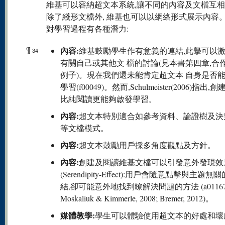
維基可以容納超文本系統,讓不同的內容及文檔互
除了綫形文檔外, 維基也可以以網絡形式展示內容
對學習過程有各種潛力:
¶
內容:
維基鼓勵學生作有意義的連結,此擧可以
34
有關自己或其他文 檔的討論(見本書第四章,合
例子)。現在我們還未能肯定超文本 自身是否
學習(f00049)。然而,Schulmeister(2006)指出,
比純閱讀更能夠啟發學習。
內容:
超文本特別適合如參考資料、論證樹及決
等文檔模式。
內容:
超文本鼓勵用戶採多角度觀點及方針。
內容:
創建及閱讀維基文檔可以引發意外發現效
(Serendipity-Effect):用戶會隨意點擊與主題無
結,卻可能意外地找到瞭解決問題的方法 (a01167
Moskaliuk & Kimmerle, 2008; Bremer, 2012)。
媒體教學:
學生可以體驗使用超文本的好處和壞