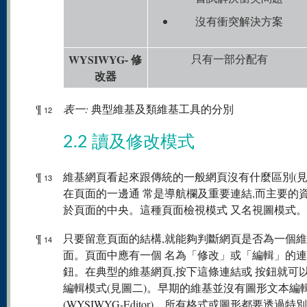
沒有衝突解決方案
WYSIWYG- 修
只有一部分配有
改器
¶
表一:
典型維基及類維基工具的分別
12
2.2 讀及修改模式
¶
維基網頁看起來跟傳統的一般網頁沒有什麼區別(見
13
在頁面的一邊通 常是導航欄及重要連結,而主要的
於頁面的中央。這種頁面檢視模式 又名視圖模式。
¶
只要留意頁面的結構,就能夠判斷網頁是否為一個
14
面。頁面中應有一個 名為「修改」或「編輯」的
鈕。在典型的維基網頁,按下這條連結或 按鈕就可
編輯模式(見圖二)。早期的維基並沒有圖形文本編
(WYSIWYG-Editor)。所有格式或圖形都要透過特