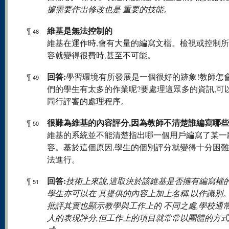
據需要作出修改也是 重要的技能。
維基是無法控制的
¶
48
維基在運作時,會有大量的編寫文檔。檢視或控制
容就變得很費時,甚至不可能。
回答:
¶
學習環境有所發展是一個很好的跡象!教師怎
49
們的學生有太多的作業呢?要處理這眾多的資訊,可
同行評審的處理程序。
很難為維基的內容評分,因為教師不清楚誰編寫哪
¶
50
維基的系統並不能清楚指出哪一個用戶編寫了某一
容。基於這個原因,學生的個別評分就變得十分困難
法進行。
回答:
¶
技術上來說,這取決於該維基是否擁有編寫權
51
學生亦可以在 其提供的內容上加上名稱,以作識別
批評其實也顯示教學與工作上的 不同之處,學校通
人的表現評分,但工作上的項目就常常以團體的方