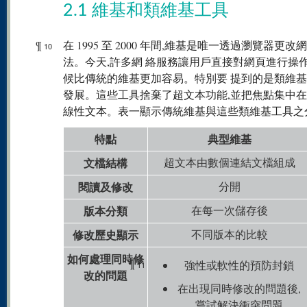
2.1 維基和類維基工具
¶
在 1995 至 2000 年間,維基是唯一透過瀏覽器更改
10
法。今天,許多網 絡服務讓用戶直接對網頁進行操作
候比傳統的維基更加容易。特別要 提到的是類維
發展。這些工具捨棄了超文本功能,並把焦點集中在
線性文本。表一顯示傳統維基與這些類維基工具之
特點
典型維基
文檔結構
超文本由數個連結文檔組成
閱讀及修改
分開
版本分類
在每一次儲存後
修改歷史顯示
不同版本的比較
如何處理同時修
¶
強性或軟性的預防封鎖
11
改的問題
在出現同時修改的問題後,
嘗試解決衝突問題