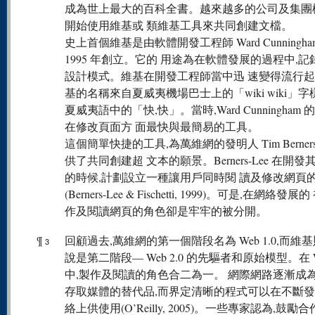
成為世上最大的百科全書。越來越多的公司及集團
開始使用維基或 類維基工具來共同創建文檔。
史上首個維基是由軟體開發工程師 Ward Cunningha
1995 年創立。它的 用途為在軟體發展的過程中,
設計模式。維基在開發工程師當中迅 速變得流行
基的名稱來自夏威夷機場巴士上的「wiki wiki」字樣
夏威夷語中的「快,快」。當時,Ward Cunningham
在修改頁面方 面最快與最簡易的工具。
這個簡單快捷的工具,為萬維網的發明人 Tim Berners-
供了共同創建超 文本的願景。Berners-Lee 在開
的時候,計劃設立一種讓用戶同時閱 讀及修改網頁
(Berners-Lee & Fischetti, 1999)。可是,在網絡發展
作及閱讀網頁的角色卻是牢牢的被分開。
¶
回顧過去,萬維網的第一個階段名為 Web 1.0,而維
3
說是第二階段— Web 2.0 的先驅者和原始模型。在 We
中,製作及閱讀的角色合二為一。 網際網路逐漸成
存取媒體的替代品,而界定清晰的程式可以在不斷發
絡上供使用(O’Reilly, 2005)。一些專家認為,鼓勵