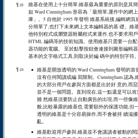
¶
維基在使用上十分簡單:維基最為重要的原則是其簡
22
如 Ward Cunningham 形容為「最簡單,運作中的網
庫」。5 自他於 1995 年發明 維基系統後,編輯網
分簡單了,也打下未來網上文本編輯器的基 礎。維
他特別程式或瀏覽器附屬程式來運作,也不要求用
HTML 編碼等的技術知識。使用維基只需要一台
器功能的電腦。 至於點擊按鈕會連接到圖形編輯
基本的文字格式工具,則取決於編 碼中的特別字符
¶
維基是開放透明的:Ward Cunningham 發明的
23
沒有任何閱讀或編 寫限制。Cunningham 認為
的大部分用戶在參與方面都是出於好 意的,而
並不是一個問題。直到現在,這一點還是可以肯
雖 然維基須要防止自動廣告的出現,而一些像
般,比較暴露的維基也 需要額外的保護功能,但
透明的維基是十分容易操作,而不會被持 續滋
亂。
維基歡迎用戶參與:維基並不會讓讀者被動的閱