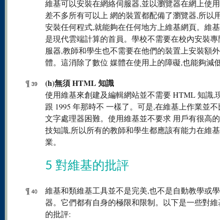
維基可以安裝在網絡伺服器,並以瀏覽器在網上使
差不多所有可以上 網的裝置都配備了瀏覽器,所以
安裝任何程式,就能夠在任何地方上維基網頁。維
是現代雲端計算的首員。學校不需要在校內安裝專
服器,教師和學生也不需要在他們的裝置上安裝額
體。這消除了數位 媒體在使用上的障礙,也能夠減
(h)無須 HTML 知識
¶
39
使用維基來創建及編輯網站並不需要 HTML 知識,
跟 1995 年那時不 一樣了。可是,在維基上作業並
文字處理器困難。使用維基並不要求 用戶有很高
技知識,所以所有的教師和學生都應該有能力在維
業。
5 對維基的批評
¶
維基和類維基工具並不是完美,也不是自動教學或
40
器。它們都有自身的極限和限制。以下是一些對維
的批評: