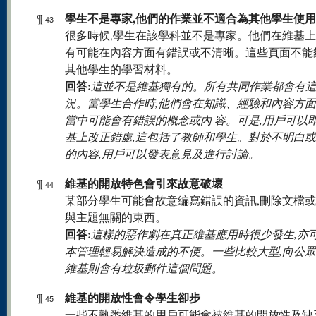
學生不是專家,他們的作業並不適合為其他學生使用
¶
43
很多時候,學生在該學科並不是專家。他們在維基
有可能在內容方面有錯誤或不清晰。這些頁面不能
其他學生的學習材料。
回答:
這並不是維基獨有的。所有共同作業都會有
況。當學生合作時,他們會在知識、經驗和內容方面
當中可能會有錯誤的概念或內 容。可是,用戶可以
基上改正錯處,這包括了教師和學生。對於不明白
的內容,用戶可以發表意見及進行討論。
維基的開放特色會引來故意破壞
¶
44
某部分學生可能會故意編寫錯誤的資訊,刪除文檔
與主題無關的東西。
回答:
這樣的惡作劇在真正維基應用時很少發生,亦
本管理輕易解決造成的不便。一些比較大型,向公
維基則會有垃圾郵件這個問題。
維基的開放性會令學生卻步
¶
45
一些不熟悉維基的用戶可能會被維基的開放性及缺