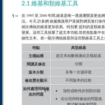
2.1 維基和類維基工具
¶
在 1995 至 2000 年間,維基是唯一透過瀏覽器更改
10
法。今天,許多網 絡服務讓用戶直接對網頁進行操作
候比傳統的維基更加容易。特別要 提到的是類維
發展。這些工具捨棄了超文本功能,並把焦點集中在
線性文本。表一顯示傳統維基與這些類維基工具之
特點
典型維基
文檔結構
超文本由數個連結文檔組成
閱讀及修改
分開
版本分類
在每一次儲存後
修改歷史顯示
不同版本的比較
如何處理同時修
¶
強性或軟性的預防封鎖
11
改的問題
在出現同時修改的問題後,
嘗試解決衝突問題