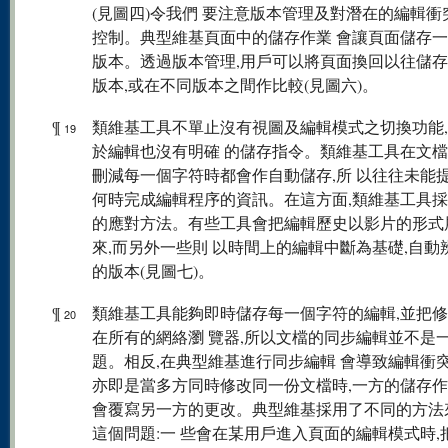
(見圖四)令我們 要注意版本管理及對潛在的編輯衝
控制。典型維基頁面中的儲存作業 會讓頁面儲存
版本。透過版本管理,用戶可以將頁面換回以往儲存
版本,或在不同版本之間作比較(見圖六)。
¶
類維基工具不單止沒有視圖及編輯模式之切換功能
19
於編輯也沒有明確 的儲存指令。類維基工具在文
刪減每一個字符時都會作自動儲存,所 以往往未能
何時完成編輯程序的資訊。在這方面,類維基工具採
的應對方法。有些工具會把編輯歷史以影片的形式
來,而另外一些則 以時間上的編輯中斷為基礎,自動
的版本(見圖七)。
¶
類維基工具能夠即時儲存每一個字符的編輯,並把
20
在所有的網絡瀏 覽器,所以文檔的同步編輯並不是
題。相反,在典型維基進行同步編輯 會導致編輯衝突
亦即是當多方同時修改同一份文檔時,一方的儲存作
會覆寫另一方的更改。典型維基採用了不同的方法
這個問題:一 些會在某用戶進入頁面的編輯模式時,