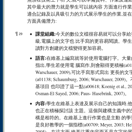
其中最大的潛力就是學生可以就內容 方面進行作
適合記錄及以具吸引力的方式展示學生的作業,並
方面具備潛力:
¶
課堂組織:
今天的數位文檔很容易就可以分享給
29
級,電腦上的文字也 比手寫的更容易閱讀。學
讀對方創建的文檔變得更加容易。
語言:
在維基上編寫就等於使用電腦打字。大量
指出,學生若使用電 腦寫作,則會顯得更積極(a011
Warschauer, 2009),可比手寫形式寫出 更長的文
(a01138; Schaumburg, 2006; Warschauer, 20
基項目 也印證了這一點(a00618; Koenig et al., 20
Osman-El Sayed, 2006; Paus- Hasebrink, 2007)。
內容:
學生在維基上表達及展示自己的知識時,
也正在積極探討該 主題。這個與建構主義中的
構是相符的。在維基上進行作業也是主動 的學
是良好教學的一個指標(a00709; Meyer, 2003; Hel
2005)。在這方面,維基注重內容而不是文字的