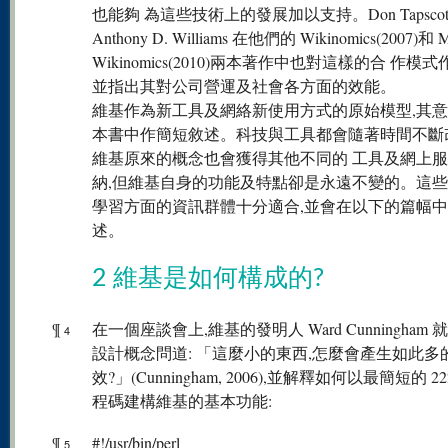
也能夠 為這些技術上的發展加以支持。Don Tapscot
Anthony D. Williams 在他們的 Wikinomics(2007)和 M
Wikinomics(2010)兩本著作中也對這樣的合 作模
並指出其對公司營運及社會各方面的效能。
維基作為新工具及網絡新使用方式的原始模型,其
本書中作簡短敘述。科技與工具都會隨著時間不斷
維基原來的概念也會獲得其他不同的 工具及網上
納,但維基自身的功能及特點卻是永遠不變的。這些
學習方面的資訊群體十分適合,並會在以下的篇幅
述。
2 維基是如何構成的?
¶
在一個座談會上,維基的發明人 Ward Cunningham
4
設計概念問道: 「這麼小的東西,怎麼會產生如此多
效?」(Cunningham, 2006),並解釋如何以最簡短的 222 
程碼建構維基的基本功能:
¶
#!/usr/bin/perl
5