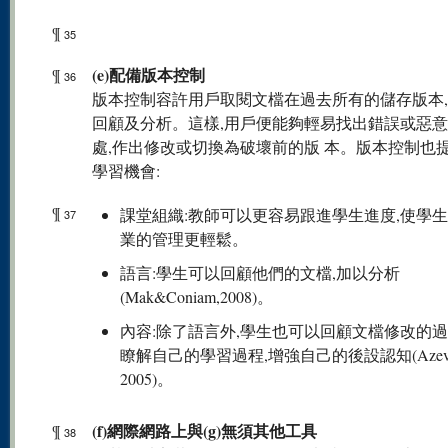
¶
35
(e)配備版本控制
¶
36
版本控制容許用戶取閱文檔在過去所有的儲存版本
回顧及分析。這樣,用戶便能夠輕易找出錯誤或惡
處,作出修改或切換為破壞前的版 本。版本控制也
學習機會:
¶
課堂組織:教師可以更容易跟進學生進度,使學
37
業的管理更輕鬆。
語言:學生可以回顧他們的文檔,加以分析
(Mak&Coniam,2008)。
內容:除了語言外,學生也可以回顧文檔修改的過
瞭解自己的學習過程,增強自己的後設認知(Azeve
2005)。
(f)網際網路上與(g)無須其他工具
¶
38