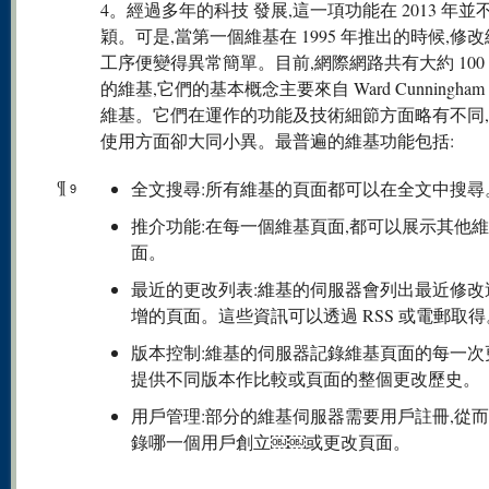
4。經過多年的科技 發展,這一項功能在 2013 年並
穎。可是,當第一個維基在 1995 年推出的時候,修
工序便變得異常簡單。目前,網際網路共有大約 100 
的維基,它們的基本概念主要來自 Ward Cunningha
維基。它們在運作的功能及技術細節方面略有不同
使用方面卻大同小異。最普遍的維基功能包括:
¶
全文搜尋:所有維基的頁面都可以在全文中搜尋
9
推介功能:在每一個維基頁面,都可以展示其他
面。
最近的更改列表:維基的伺服器會列出最近修改
增的頁面。這些資訊可以透過 RSS 或電郵取得
版本控制:維基的伺服器記錄維基頁面的每一次
提供不同版本作比較或頁面的整個更改歷史。
用戶管理:部分的維基伺服器需要用戶註冊,從
錄哪一個用戶創立￼￼或更改頁面。