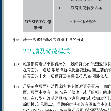
沒有衝突解決方案
WYSIWYG- 修
只有一部分配有
改器
¶
表一:
典型維基及類維基工具的分別
12
2.2 讀及修改模式
¶
維基網頁看起來跟傳統的一般網頁沒有什麼區別(見
13
在頁面的一邊通 常是導航欄及重要連結,而主要的
於頁面的中央。這種頁面檢視模式 又名視圖模式。
¶
只要留意頁面的結構,就能夠判斷網頁是否為一個
14
面。頁面中應有一個 名為「修改」或「編輯」的
鈕。在典型的維基網頁,按下這條連結或 按鈕就可
編輯模式(見圖二)。早期的維基並沒有圖形文本編
(WYSIWYG-Editor)。所有格式或圖形都要透過特