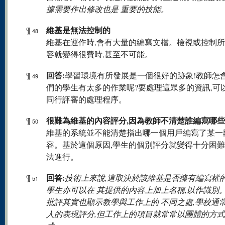
據需要作出修改也是 重要的技能。
維基是無法控制的
¶
48
維基在運作時,會有大量的編寫文檔。檢視或控制
容就變得很費時,甚至不可能。
回答:
¶
學習環境有所發展是一個很好的跡象!教師怎
49
們的學生有太多的作業呢?要處理這眾多的資訊,可
同行評審的處理程序。
很難為維基的內容評分,因為教師不清楚誰編寫哪
¶
50
維基的系統並不能清楚指出哪一個用戶編寫了某一
容。基於這個原因,學生的個別評分就變得十分困難
法進行。
回答:
¶
技術上來說,這取決於該維基是否擁有編寫權
51
學生亦可以在 其提供的內容上加上名稱,以作識別
批評其實也顯示教學與工作上的 不同之處,學校通
人的表現評分,但工作上的項目就常常以團體的方