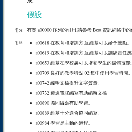
成。
假設
¶
有關 a00000 序列的引用,請參考 Beat 資訊網絡中的
52
¶
a00618
在教育和培訓方面,維基可以給予鼓勵。
53
a00619
在教育和培訓方面,維基可以訓練責任感
a00653
維基在學校裏可以培養學生的媒體技能
a00709
良好的教學特點 02:集中使用學習時間
a00742
編輯文檔提升文字質量。
a00732
透過電腦編寫有助編輯文檔
a00890
協同編寫有助學習。
a00889
維基十分適合協同編寫。
a00984
學習是主動的過程。