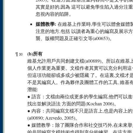
其實是好的,因為 這可以避免學生陷入過分注
忽視內容的陷阱。
媒體教學:
在維基上作業時,學生可以體會媒體
注意的地方,包括 以讀者為重心的編寫及展示
襲、版權問題及正確引文等(a00653)。
(b)所有
¶
30
維基允許用戶共同創建文檔(a00889)。所以在維基
個人作業更為重要。文檔作者其實可以充分利用這
但這項功能卻或多或少被隱藏 了。在這裏,文檔才是
不是其編寫人。作為夥伴及團體工作的工具, 維基
潛能:
● 語言：文檔由兩位或更多的學生編寫,他們可以進
找出並解決語法 方面的問題(Kochan 2006)。
● 內容：共同編寫文檔不只是語言上,也是內容上
(a00890; Azevedo, 2005)。
● 媒體教學：除了團隊合作和社交技巧外,在未來
的共同編寫文檔技術也得到充分的練習。在這方面