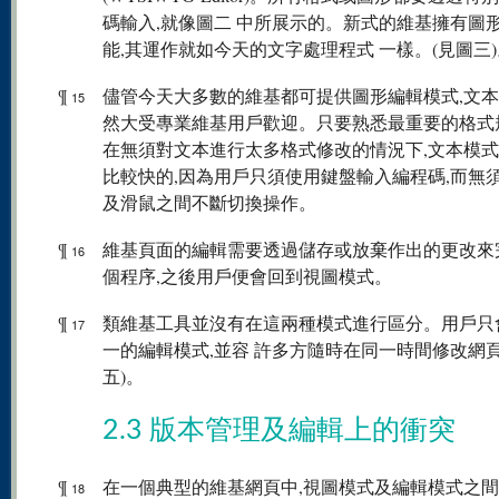
碼輸入,就像圖二 中所展示的。新式的維基擁有圖
能,其運作就如今天的文字處理程式 一樣。(見圖三)
¶
儘管今天大多數的維基都可提供圖形編輯模式,文
15
然大受專業維基用戶歡迎。只要熟悉最重要的格式
在無須對文本進行太多格式修改的情況下,文本模
比較快的,因為用戶只須使用鍵盤輸入編程碼,而無
及滑鼠之間不斷切換操作。
¶
維基頁面的編輯需要透過儲存或放棄作出的更改來
16
個程序,之後用戶便會回到視圖模式。
¶
類維基工具並沒有在這兩種模式進行區分。用戶只
17
一的編輯模式,並容 許多方隨時在同一時間修改網頁
五)。
2.3 版本管理及編輯上的衝突
¶
在一個典型的維基網頁中,視圖模式及編輯模式之
18