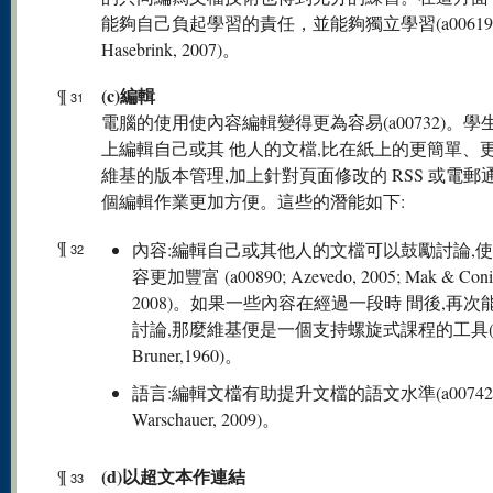
能夠自己負起學習的責任，並能夠獨立學習(a00619; P
Hasebrink, 2007)。
(c)編輯
¶
31
電腦的使用使內容編輯變得更為容易(a00732)。學
上編輯自己或其 他人的文檔,比在紙上的更簡單、
維基的版本管理,加上針對頁面修改的 RSS 或電郵
個編輯作業更加方便。這些的潛能如下:
¶
內容:編輯自己或其他人的文檔可以鼓勵討論,
32
容更加豐富 (a00890; Azevedo, 2005; Mak & Coni
2008)。如果一些內容在經過一段時 間後,再次
討論,那麼維基便是一個支持螺旋式課程的工具(Je
Bruner,1960)。
語言:編輯文檔有助提升文檔的語文水準(a00742
Warschauer, 2009)。
(d)以超文本作連結
¶
33