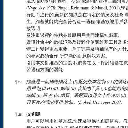
境式(a00987)的 過程。從這個溫和的建構主義角度
(Vygotsky 1978; Piaget, Reinmann & Mandl, 200
行動而進行的,而新的知識是在特定的情況及社會 
生。維基就能夠完全符合這一過程:維基歡迎用戶參
放透明
及注重過程的特點亦鼓勵用戶共同建構知識庫。
資訊社會中的數據氾濫及複雜化使類維基工具及多
體工作變得更為重要。為了完善及填補現有的方針
的專家必須合作,研究新的創意解決方案。
引用本文對維基的定義,我們會在以下探討維基在
習過程方面的潛能:
¶
維基是一個網際網路上 (f),配備版本控制 (e) 的網絡
27
用戶 無須 HTML 知識 (h) 或其他工具 (g),也能夠創建 
編輯 (c) 所 有 (b) 網頁、將網頁以超文本作連結 (d
容更改的請求獲得 通知。(Döbeli Honegger 2007)
(a)創建
¶
28
用戶可以利用維基系統,快速及容易地創建網頁。
無須在技術上下功 夫,就可以準備資料、作業及連