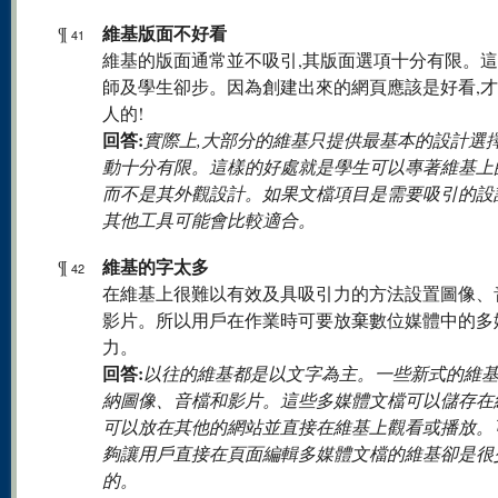
維基版面不好看
¶
41
維基的版面通常並不吸引,其版面選項十分有限。
師及學生卻步。因為創建出來的網頁應該是好看,
人的!
回答:
實際上,大部分的維基只提供最基本的設計選擇
動十分有限。這樣的好處就是學生可以專著維基上
而不是其外觀設計。如果文檔項目是需要吸引的設
其他工具可能會比較適合。
維基的字太多
¶
42
在維基上很難以有效及具吸引力的方法設置圖像、
影片。所以用戶在作業時可要放棄數位媒體中的多
力。
回答:
以往的維基都是以文字為主。一些新式的維
納圖像、音檔和影片。這些多媒體文檔可以儲存在
可以放在其他的網站並直接在維基上觀看或播放。
夠讓用戶直接在頁面編輯多媒體文檔的維基卻是很
的。