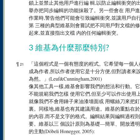
鎖上並禁止其他用戶進行編 輯,以防止編輯衝突的出
擧亦把同步編輯的功能抹殺了。另一些會在 用戶
作業時,警告他們可能會引致編輯衝突,並讓用戶自
第 三種的典型維基則會嘗試把不同用戶對文檔的
起來,並直接指出文檔 內的任何編輯衝突。
3 維基為什麼那麼特別?
¶
「這個程式是一個有態度的程式。它希望每一個人
21
成為作者,所以作者使用它是十分方便,但對讀者來
為然。」(Leuf&Cunningham,2001)
像其他工具一樣,維基會影響我們的想法和行動。
不能規範我們怎樣 使用它們,但至少可以作出使用上
就像我們不會用錘子來油漆墻面或 用螺絲刀來把
裏。同樣地,維基也有其建議用途。維基的重點在於
的內容,而不是文字的格式。編輯結果與編輯過程
要。維基以三 個設計原則為基礎—簡單、開放透
的主動(Döbeli Honegger, 2005):