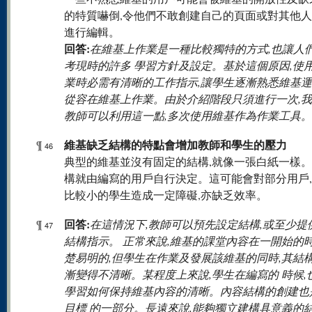
的特質嚇倒,令他們不敢創建自己的頁面或對其他
進行編輯。
回答:
在維基上作業是一種比較獨特的方式,也讓人
考現時的許多 學習方針及設定。基於這個原因,使
業時必需有清晰的工作指示,讓學生逐漸熟悉維基運
從容在維基上作業。由於介紹階段只須進行一次,
教師可以利用這一點,多次使用維基作為作業工具。
維基缺乏結構的特點會增加教師和學生的壓力
¶
46
典型的維基並沒有固定的結構,就像一張白紙一樣
構就由編寫的用戶自行決定。這可能會對部分用戶
比較小的學生造成一定障礙,亦缺乏效率。
回答:
¶
在這情況下,教師可以預先設定結構,或至少提
47
結構指示。 正常來說,維基的課堂內容在一開始的
楚易明的,但學生在作業及發展該維基的同時,其結
漸變得不清晰。某程度上來說,學生在編寫的 時候,
學習如何保持維基內容的清晰。內容結構的創建也
目標 的一部分。長遠來說,能夠獨立建構具意義的結