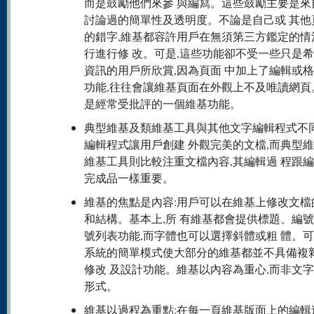
而是鼓勵他們來參 與編寫。這些鼓勵主要是來
討論過的簡單性及透明度。不論是自己或 其他
的錯字,維基都容許用戶在無須第三方鑑定的情
行進行修 改。可是,這些功能卻不受一些只是
資訊的用戶所欣賞,因為頁面 中加上了編輯或
功能,往往會讓維基頁面在外觀上不及唯讀網頁
是經常受批評的一個維基功能。
典型維基及類維基工具與其他文字編輯程式不
編輯程式讓用戶創建 外觀完美的文檔,而典型
維基工具則比較注重文檔內容,其編輯過 程跟
完成品一樣重要。
維基的焦點是內容:用戶可以在維基上修改文檔
和結構。基本上,所 有維基都會提供標題、編
號列表功能,而字體也可以選擇斜體或粗 體。可
系統的簡單模式使大部分的維基都並不具備複
修改 及設計功能。維基以內容為重心,而非文
形式。
維基以過程為重點:在每一頁維基版面上的編輯