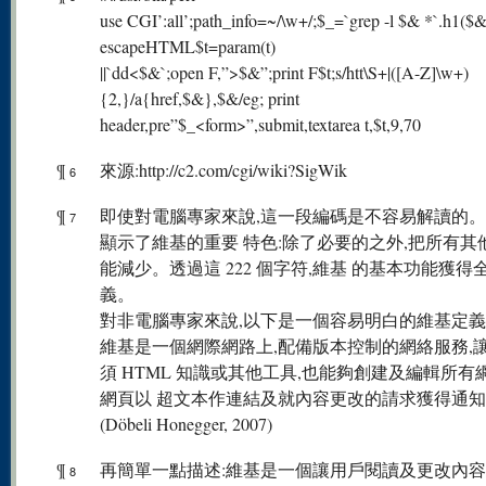
use CGI’:all’;path_info=~/\w+/;$_=`grep -l $& *`.h1($&
escapeHTML$t=param(t)
||`dd<$&`;open F,”>$&”;print F$t;s/htt\S+|([A-Z]\w+)
{2,}/a{href,$&},$&/eg; print
header,pre”$_<form>”,submit,textarea t,$t,9,70
¶
來源:http://c2.com/cgi/wiki?SigWik
6
¶
即使對電腦專家來說,這一段編碼是不容易解讀的
7
顯示了維基的重要 特色:除了必要的之外,把所有其
能減少。透過這 222 個字符,維基 的基本功能獲得
義。
對非電腦專家來說,以下是一個容易明白的維基定義
維基是一個網際網路上,配備版本控制的網絡服務,
須 HTML 知識或其他工具,也能夠創建及編輯所有
網頁以 超文本作連結及就內容更改的請求獲得通
(Döbeli Honegger, 2007)
¶
再簡單一點描述:維基是一個讓用戶閱讀及更改內
8