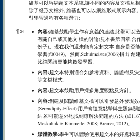
維基可以容納超文本系統,讓不同的內容及文檔互
除了綫形文檔外, 維基也可以以網絡形式展示內容
對學習過程有各種潛力:
¶
內容:
維基鼓勵學生作有意義的連結,此擧可以
34
有關自己或其他文 檔的討論(見本書第四章,合
例子)。現在我們還未能肯定超文本 自身是否
學習(f00049)。然而,Schulmeister(2006)指出,
比純閱讀更能夠啟發學習。
內容:
超文本特別適合如參考資料、論證樹及決
等文檔模式。
內容:
超文本鼓勵用戶採多角度觀點及方針。
內容:
創建及閱讀維基文檔可以引發意外發現效
(Serendipity-Effect):用戶會隨意點擊與主題無
結,卻可能意外地找到瞭解決問題的方法 (a01167
Moskaliuk & Kimmerle, 2008; Bremer, 2012)。
媒體教學:
學生可以體驗使用超文本的好處和壞