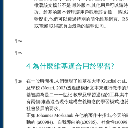
徵著該文檔並不是 最終版本,其他用戶可以隨
改。維基的版本管理讓用戶觀看該文檔 一路以
輯歷史,他們可以透過特別的簡化維基網頁、RS
或電郵 取得該頁面最新的編輯動向。
¶
24
¶
25
4 為什麼維基適合用於學習?
¶
在一段時間後,人們發現了維基在大學(Guzdial et al., 
26
及學校 (Notari, 2003)透過建構超文本來進行教學
基被認為是二十一世紀 教學及學習過程的工具,其
有兩個:維基適合現今建構主義概念的學習模式,也
社會發展的要求。
正如 Johannes Moskaliuk 在他的著作中指出,今
動的 (a00984)、自我導向的(a00985)、社會性(a009