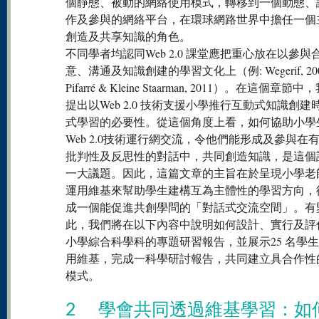
個靜態、被動的網絡使用模式，轉移到一個動態、
作及參與的網絡平台，在環球網路世界中擔任一個
創造及共享知識的角色。
不同學者均認同Web 2.0 課堂應把重心放在以參與
意、溝通及知識創建的學習文化上（例: Wegerif, 200
Pifarré & Kleine Staarman, 2011）。在這個章節
提出以Web 2.0 技術支援小學推行互動式知識創建
式學習的必要性。從這個角度上看，如何協助小學
Web 2.0技術運行網交流，令他們能形成及參與在
批判性及反思性的對話中，共同創造知識，是這個
一大議題。因此，這篇文章的主旨在於呈現小學老
運用維基來幫助學生建構互為主體性的學習方向，
成一個能促進共創學問的「對話式交流空間」。有
此，我們將在以下內容中說明如何設計、實行及評
小學綜合科學科的專題研習報告，並展示25 名學
用維基，完成一科學研討報告，共同建立具合作性
模式。
2 學會共同透過維基學習：如