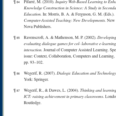
¶
Pifarré, M. (2010).
Inquiry Web-Based Learning to Enh
84
Knowledge Construction in Science: A Study in Second
Education.
In: Morris, B. A. & Ferguson, G. M. (Eds.).
Computer-Assisted Teaching: New Developments.
New 
Nova Publishers.
¶
Ravenscroft, A. & Mathenson, M. P. (2002).
Developing
85
evaluating dialogue games for col- laborative e-learning
interaction.
Journal of Computer Assisted Learning. Spe
issue: Context, Collaboration, Computers and Learning, 
pp. 93–102.
¶
Wegerif, R. (2007).
Dialogic Education and Technolog
86
York: Springer.
¶
Wegerif, R., & Dawes, L. (2004).
Thinking and learning
87
ICT: raising achievement in primary classrooms
. Londo
Routledge.