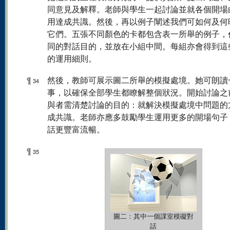
同意見及解釋。老師與學生一起討論並就各個開場
用達成共識。然後，再以例子闡述我們可如何及何
它們。五張不同顏色的卡都包含表一所舉的例子，
同的對話目的，並放在小組中間。每組亦會得到這
的運用細則。
¶
然後，教師可展示圖二所舉的模擬處境。她可朗讀
34
事，以確保全部學生都瞭解整個狀況。開始討論之
與者需清楚討論的目的：就解決模擬處境中問題的
成共識。老師亦應多鼓勵學生運用更多的開場句子
話更豐富流暢。
¶
35
圖二：其中一個課室模礙對
話