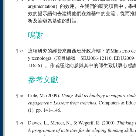
argumentation）的效用。在我們的研究項目中，
效的提示語句去建構他們在維基中的交流，從而推
析及論辯為基礎的對話。
鳴謝
¶
這項研究的經費來自西班牙政府轄下的Ministerio de Ci
77
y tecnología（項目編號：SEJ2006-12110; EDU2009-
11656）。作者謹此向參與其中的師生致以衷心感
參考文獻
¶
Cole, M. (2009).
Using Wiki technology to support stud
78
engagement: Lessons from trenches.
Computers & Educa
(1), pp. 141–146.
¶
Dawes, L., Mercer, N., & Wegerif, R. (2000).
Thinking 
79
A programme of activities for developing thinking skills