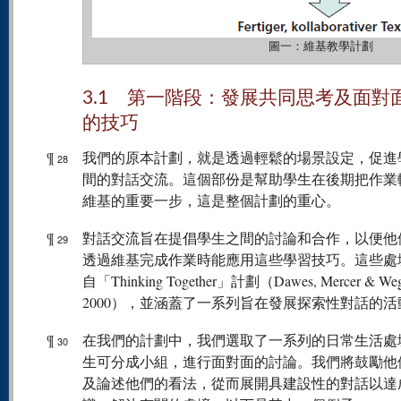
圖一：維基教學計劃
3.1 第一階段：發展共同思考及面對
的技巧
¶
我們的原本計劃，就是透過輕鬆的場景設定，促進
28
間的對話交流。這個部份是幫助學生在後期把作業
維基的重要一步，這是整個計劃的重心。
¶
對話交流旨在提倡學生之間的討論和合作，以便他
29
透過維基完成作業時能應用這些學習技巧。這些處
自「Thinking Together」計劃（Dawes, Mercer & Wege
2000），並涵蓋了一系列旨在發展探索性對話的活
¶
在我們的計劃中，我們選取了一系列的日常生活處
30
生可分成小組，進行面對面的討論。我們將鼓勵他
及論述他們的看法，從而展開具建設性的對話以達