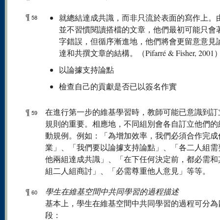
¶
就總結達成共識，而非只流於表面的寫作上。
58
並不習慣閱讀搭檔的文章，他們最初可能只會
字錯誤，但循序漸進地，他們將會更留意意見
達和共撰文章的結構。（Pifarré & Fisher, 2001
以論據支持論點
檢查自己的貢獻是否已以簽名作實
¶
在進行第一步的維基學習時，教師可能已意識到訂
59
規則的重要。相應地，不同組別會各自訂立他們的
動規例。例如：「為增加效率，我們必須合作完成
業」、「我們要以論據支持論點」、「各二人組需
他兩組達成共識」、「在下任何決定前，都必需和
組二人組商討」、「必需尊重他人意見」等等。
¶
學生在維基空間中共同學習的過程描述
60
基本上，學生在維基空間中共同學習的過程可分為
段：