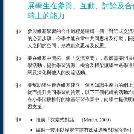
展學生在參與、互動、討論及合
疇上的能力
¶
參與維基學習的合作過程是建構一個「對話式交流
2
的必要步驟，令學生能在當中共同思考及行動，開
人之間的空間，形成創意思考及反思。
¶
要在維基中開拓一個「交流空間」，教師需要開展
3
學活動，提供學習資源、機會及框架讓學生邊學邊
闊及深化與他人的交流活動。
¶
要幫助學生透過維基建立一個具知識生產力的網上
4
從而提升共同學習的質素，以下三個範疇的活動均
在小學階段推行的維基研習作業中，向學生提供明
習支援：
¶
推廣「探索式對話」（Mercer, 2000）
5
編製一套用以界定何謂有效及邏輯對話的指引