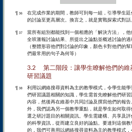
¶
在完成作業的期間，教師可到每一組，引導學生廷
36
的討論至更高層次。換言之，就是實戰探索式對話
¶
當所有組別都能找到一個相應的「解決方法」，他
37
全班滙報討論結果、所提出之論點並概述討論的過
（整體形容他們對討論的印象，顏色卡對他們的幫
們最常用的句子為何等）
3.2 第二階段：讓學生瞭解他們的維
研習議題
¶
利用以網絡搜尋資料為主的教學模式，令學生能學
38
們研習議題相關的知識，學生需首先瞭解他們研習
內容，然後再在維基中共同討論及撰寫他們的報告
外，我們認為另一個教學重點，就是學生如何取得
選之研討題目的相關資訊。學生需建構、共享及評
的科學資訊，從而建立良好的論點。要達到這個教
的，我們可善用以網絡搜尋資料為主的教學模式，