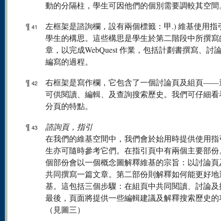
動的分隔柱，學生可因他們的個別需要調較其空間
¶
左框架是諮詢欄，設有兩個標籤：甲.) 維基使用指引，
41
學生的構思。這些構思是學生於第二階段中所撰寫
章，以完成WebQuest 作業，包括計劃書撰寫、討
編寫的過程。
¶
右框架是寫作欄，它包含了一個討論頁及組頁——
42
可供閱讀、編輯、及查詢搜索歷史。我們可仔細看
分頁的特點。
¶
諮詢頁，指引
43
在我們的維基空間中，我們會於始用時提供使用指
生亦可隨時參考它們。在指引頁中有兩個主要部份
個部份會以一個概念圖解釋維基的宗旨：以討論頁
共同撰寫一篇文章。第二部份則解釋如何能更好地
基。這包括三個步驟：在組頁中共同閱讀、討論及
最後，頁面將提供一些編輯建議及解釋搜索歷史的
（見圖三）