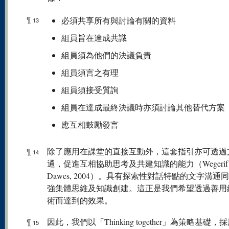
¶
必須共享所有與討論有關的資料
13
組員旨在達成共識
組員須為他們的決議負責
組員須言之有理
組員須接受質詢
組員在達成最終決議時亦須討論其他替代方案
應互相鼓勵發言
¶
除了應用在課堂的直接互動外，這套指引亦可透過
14
通，促進互相協助思考及共建知識的能力（Wegerif
Dawes, 2004）。具有探索性對話特點的文字溝通
強集體思維及知識創建。這正是我們希望透過善用
術而達到的效果。
¶
因此，我們以「Thinking together」為策略基礎，
15