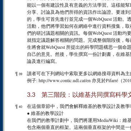
能以一個有建設性及有意義的方法學習。這樣能幫
分享、討論及為他們所得的資訊作出論證。要達到
的，學生可首先進行並完成一個WebQuest 活動。
活動，他們將學習如何在網絡中進行資料搜集，取
們的研討議題相關的資訊。每個WebQuest 活動均
就指定議題解答相關的問題。完成整個階段後，每
生將會就WebQuest 所提出的科學問題構思一個命
自己的意見。然後，學生撰寫一份計劃書，在維基
論及進行編寫。
¶
讀者可在下列網站中索取更多以網絡搜尋資料為主
39
例子: http://www.contic.udl.cat/en 亦見於Pifarré（2
3.3 第三階段：以維基共同撰寫科學
¶
在這個章節中，我們會解釋維基的教學設計及教學
40
● 維基的教學設計
在我們的教學計劃中，我們將運用MediaWiki：維
包含兩個垂直的框架。這兩個垂直框架的中間是一