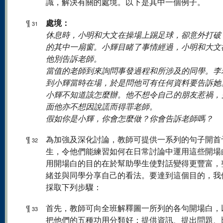
識，解決有關的處境。以下是其中一個例子。
處境：
¶
31
休息時，小明和大文在操場上踢足球，卻意外打破
的其中一扇窗。小輝目睹了事情經過，小明和大文
他別告訴老師。
當值的老師到來詢問事發過程和所涉及的同學。李
到小輝當時在場，於是問他可有任何資料要告訴她
小輝不知道該怎麼辦。他不想令自己的朋友惹禍，
面他亦不想因說謊而得罪老師。
假如你是小輝，你會怎麼做？你會告訴老師嗎？
¶
為加強及深化討論，教師可提供一系列的句子開首
32
生，令他們能練習如何在日常討論中運用這些開場
用開場白的目的在於幫助學生使對話變得更豐富，
緒並與同學分享自己的看法。要達到這個目的，我
採取下列步驟：
¶
首先，教師可向全班解釋圖一所列的各句開場白，
33
把他們的五種功用分類好：提供資訊、提出問題、