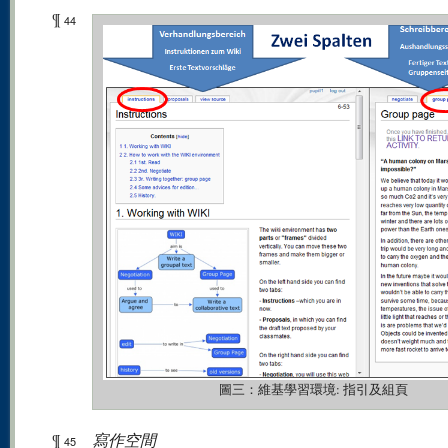
¶
44
圖三：維基學習環境: 指引及組頁
¶
寫作空間
45