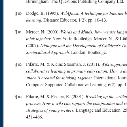
Birmingham: The Questions Publishing Company Ltd.
¶
Dodge, B. (1995).
WebQuest: A technique for Internet-
80
learning.
Distance Educator, 1(2), pp. 10–13.
¶
Mercer, N. (2000).
W
or
ds
and Minds: how we use langu
81
think together.
New York: Routledge. Mercer, N., & Littl
(2007).
Dialogue and the Development of Children’s Th
Sociocultural Approach.
London: Routledge.
¶
Pifarré, M. & Kleine Staarman, J. (2011).
Wiki-supporte
82
collaborative learning in primary edu- cation: How a di
space is created for thinking together.
International Journ
Computer-Supported Collaborative Learning, 6(2), pp. 
¶
Pifarré, M. & Fischer, R. (2001).
Breaking up the writin
83
process: How a wiki can support the composition and re
strategies of young writers.
Language and Education, 25(
451–466.