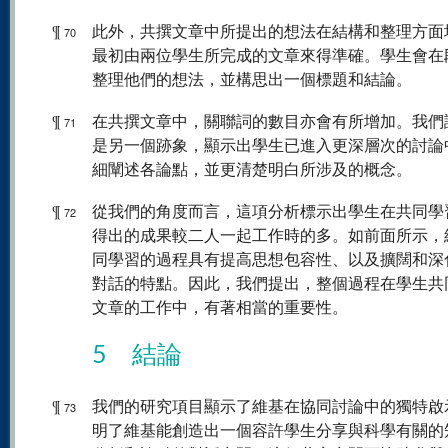
¶
此外，共撰文章中所提出的想法在結構和整理方面
70
最初由兩位學生所完成的文章來得準確。學生會在
整理他們的想法，並構思出一個標題和結論。
¶
在共撰文章中，關聯詞的數目亦會有所增加。我們
71
是另一個跡象，顯示出學生已進入更深層次的討論
細闡述各論點，並更清楚明白所涉及的概念。
¶
從我們的角度而言，這項分析標示出學生在共同學
72
得出的成果較二人一起工作時的多。如前面所示，
同學習的過程具有提高思想包容性、以及擴闊和深
對話的特點。因此，我們提出，整個過程在學生共
文章的工作中，有著相當的重要性。
5 結論
¶
我們的研究項目顯示了維基在協同討論中的獨特啟
73
明了維基能創造出一個容許學生分享與科學有關的