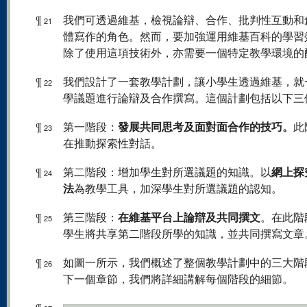
¶
我們可透過維基，檢視論辯、合作、批判性互動和
21
體寫作的角色。然而，要加強運用維基百科的學習
除了使用這項技術外，亦需要一個特定教學環境的
¶
我們設計了一套教學計劃，讓小學生透過維基，就
22
學議題進行論辯及合作撰寫。這個計劃包括以下三
發展共同思考及面對面合作的技巧。
¶
第一階段：
此
23
在推動探索性對話。
網上探
¶
第二階段：增加學生對所選議題的知識。以
24
法
為教學工具，加深學生對所選議題的認知。
在維基平台上論辯及共同撰文
¶
第三階段：
。在此階
25
學生將共享第二階段所學的知識，並共同撰寫文章
¶
如圖一所示，我們概述了整個教學計劃中的三大階
26
下一個章節，我們將詳細講解每個階段的細節。