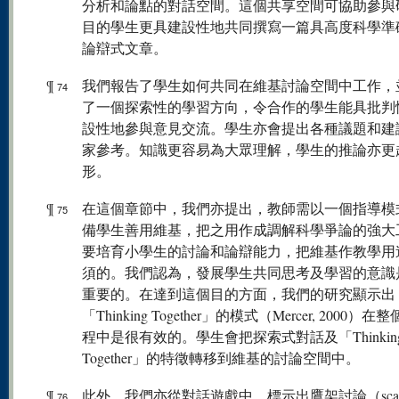
分析和論點的對話空間。這個共享空間可協助參與
目的學生更具建設性地共同撰寫一篇具高度科學準
論辯式文章。
¶
我們報告了學生如何共同在維基討論空間中工作，
74
了一個探索性的學習方向，令合作的學生能具批判
設性地參與意見交流。學生亦會提出各種議題和建
家參考。知識更容易為大眾理解，學生的推論亦更
形。
¶
在這個章節中，我們亦提出，教師需以一個指導模
75
備學生善用維基，把之用作成調解科學爭論的強大
要培育小學生的討論和論辯能力，把維基作教學用
須的。我們認為，發展學生共同思考及學習的意識
重要的。在達到這個目的方面，我們的研究顯示出
「Thinking Together」的模式（Mercer, 2000）
程中是很有效的。學生會把探索式對話及「Thinkin
Together」的特徵轉移到維基的討論空間中。
¶
此外，我們亦從對話遊戲中，標示出鷹架討論（scaffol
76