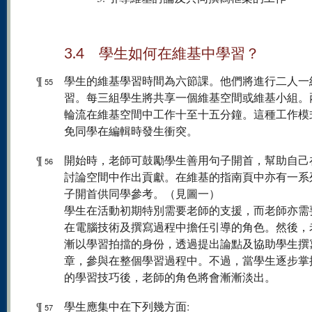
3.4 學生如何在維基中學習？
¶
學生的維基學習時間為六節課。他們將進行二人一
55
習。每三組學生將共享一個維基空間或維基小組。
輪流在維基空間中工作十至十五分鐘。這種工作模
免同學在編輯時發生衝突。
¶
開始時，老師可鼓勵學生善用句子開首，幫助自己
56
討論空間中作出貢獻。在維基的指南頁中亦有一系
子開首供同學參考。（見圖一）
學生在活動初期特別需要老師的支援，而老師亦需
在電腦技術及撰寫過程中擔任引導的角色。然後，
漸以學習拍擋的身份，透過提出論點及協助學生撰
章，參與在整個學習過程中。不過，當學生逐步掌
的學習技巧後，老師的角色將會漸漸淡出。
¶
學生應集中在下列幾方面:
57