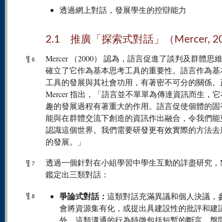
透過網上對話，發展學生的控辯能力
2.1 推廣「探索式對話」（Mercer, 2
¶
Mercer （2000） 認為，語言促進了談判及群體思
6
確立了它作為基本思考工具的重要性。語言作為基
工具的發展與其社會功用，有著密不可分的關係。
Mercer 指出，「語言並不單單為傳達資訊而生，
趣的發展過程有著重大的作用。語言促使個體的固
能與在群體交流下創造的資訊作出融合，令我們能
認識這個世界。我們需要研發更有效實際的方法去
的發展。」
¶
透過一個針對在小組學習中學生互動的詳盡研究，Mer
7
鑑定出三類對話：
¶
爭論式對話：
這類對話充滿異議和個人決議，
8
會將資源集有化，或提出具建設性的批評和建
外，這類溝通的行為特徵包括短暫的斷言、盤