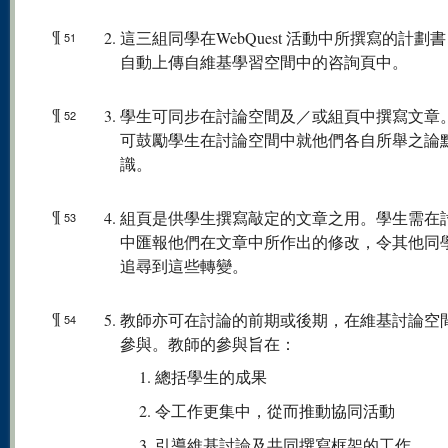
¶
這三組同學在WebQuest 活動中所撰寫的計劃
51
自動上傳自維基學習空間中的咨詢頁中。
¶
學生可同步在討論空間及／或組頁中撰寫文章
52
可鼓勵學生在討論空間中就他們各自所舉之論
識。
¶
組頁是供學生撰寫敲定的文章之用。學生需在
53
中匯報他們在文章中所作出的修改，令其他同
追尋到這些轉變。
¶
教師亦可在討論的前期或後期，在維基討論空
54
參與。教師的參與旨在：
總括學生的成果
令工作更集中，從而推動協同活動
引導維基討論及共同撰寫框架的工作