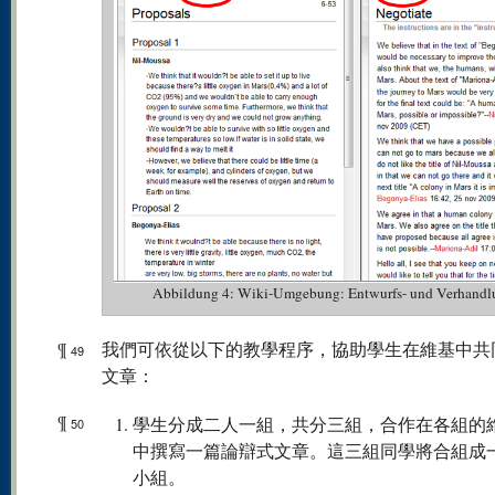
Abbildung 4: Wiki-Umgebung: Entwurfs- und Verhandl
¶
我們可依從以下的教學程序，協助學生在維基中共
49
文章：
¶
學生分成二人一組，共分三組，合作在各組的
50
中撰寫一篇論辯式文章。這三組同學將合組成
小組。