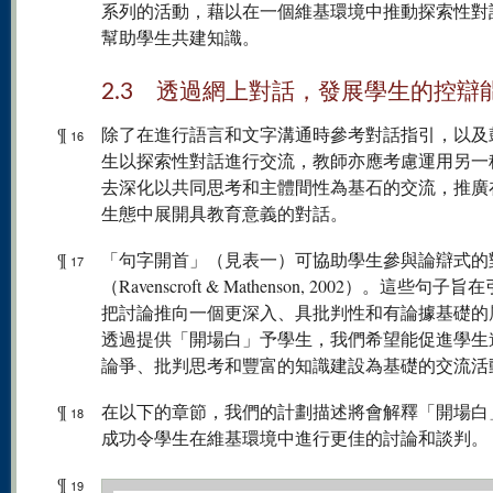
系列的活動，藉以在一個維基環境中推動探索性對
幫助學生共建知識。
2.3 透過網上對話，發展學生的控辯
¶
除了在進行語言和文字溝通時參考對話指引，以及
16
生以探索性對話進行交流，教師亦應考慮運用另一
去深化以共同思考和主體間性為基石的交流，推廣
生態中展開具教育意義的對話。
¶
「句字開首」（見表一）可協助學生參與論辯式的
17
（Ravenscroft & Mathenson, 2002）。這些句子
把討論推向一個更深入、具批判性和有論據基礎的
透過提供「開場白」予學生，我們希望能促進學生
論爭、批判思考和豐富的知識建設為基礎的交流活
¶
在以下的章節，我們的計劃描述將會解釋「開場白
18
成功令學生在維基環境中進行更佳的討論和談判。
¶
19