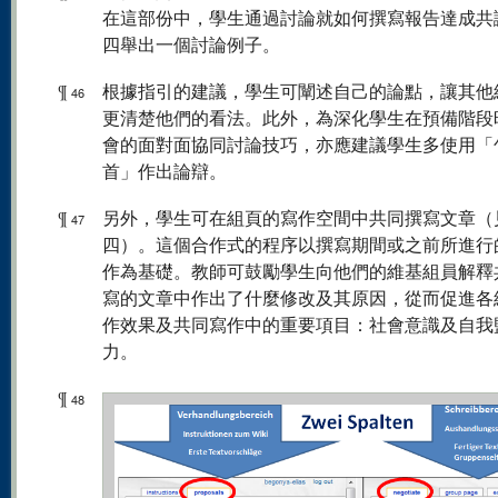
在這部份中，學生通過討論就如何撰寫報告達成共
四舉出一個討論例子。
¶
根據指引的建議，學生可闡述自己的論點，讓其他
46
更清楚他們的看法。此外，為深化學生在預備階段
會的面對面協同討論技巧，亦應建議學生多使用「
首」作出論辯。
¶
另外，學生可在組頁的寫作空間中共同撰寫文章（
47
四）。這個合作式的程序以撰寫期間或之前所進行
作為基礎。教師可鼓勵學生向他們的維基組員解釋
寫的文章中作出了什麼修改及其原因，從而促進各
作效果及共同寫作中的重要項目：社會意識及自我
力。
¶
48