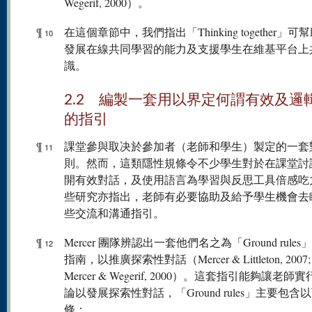
Wegerif, 2000）。
¶
在這個章節中，我們指出「Thinking together」可
10
發展在線共同學習的能力及支援學生在維基平台上
識。
2.2 編製一套用以界定何謂有效及邏
的指引
¶
課堂參與取决於參加者（老師和學生）製定的一套
11
則。然而，這類隱性規條令不少學生對於在課堂討
開有效對話，及使用語言為學習與反思工具倍感吃
些研究亦指出，老師有必要協助及給予學生機會去
些交流和溝通指引。
¶
Mercer 團隊辨認出一套他們名之為「Ground rule
12
指南，以推廣探索性對話（Mercer & Littleton, 2007; 
Mercer & Wegerif, 2000）。這套指引能夠讓老
論以發展探索性對話，「Ground rules」主要包含
條：