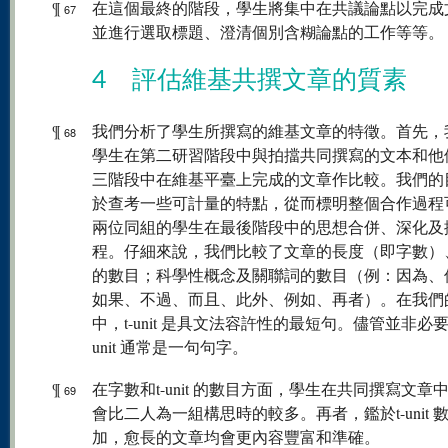
¶
在這個最終的階段，學生將集中在共議論點以完成
67
並進行選取標題、澄清個別含糊論點的工作等等。
4 評估維基共撰文章的質素
¶
我們分析了學生所撰寫的維基文章的特徵。首先，
68
學生在第二研習階段中與拍擋共同撰寫的文本和他
三階段中在維基平臺上完成的文章作比較。我們的
於查考一些可計量的特點，從而標明整個合作過程
兩位同組的學生在最後階段中的思想合併、深化及
程。仔細來說，我們比較了文章的長度（即字數）、t-
的數目；科學性概念及關聯詞的數目（例：因為、
如果、不過、而且、此外、例如、再者）。在我們
中，t-unit 是具文法容許性的最短句。儘管並非必要
unit 通常是一句句字。
¶
在字數和t-unit 的數目方面，學生在共同撰寫文章
69
會比二人為一組構思時的較多。再者，鑑於t-unit 
加，愈長的文章均會更內容豐富和準確。