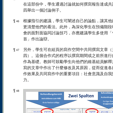
在這部份中，學生通過討論就如何撰寫報告達成共
四舉出一個討論例子。
¶
根據指引的建議，學生可闡述自己的論點，讓其他
46
更清楚他們的看法。此外，為深化學生在預備階段
會的面對面協同討論技巧，亦應建議學生多使用「
首」作出論辯。
¶
另外，學生可在組頁的寫作空間中共同撰寫文章（
47
四）。這個合作式的程序以撰寫期間或之前所進行
作為基礎。教師可鼓勵學生向他們的維基組員解釋
寫的文章中作出了什麼修改及其原因，從而促進各
作效果及共同寫作中的重要項目：社會意識及自我
力。
¶
48