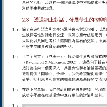
系列的活動，藉以在一個維基環境中推動探索性對
幫助學生共建知識。
2.3 透過網上對話，發展學生的控辯
¶
除了在進行語言和文字溝通時參考對話指引，以及
16
生以探索性對話進行交流，教師亦應考慮運用另一
去深化以共同思考和主體間性為基石的交流，推廣
生態中展開具教育意義的對話。
¶
「句字開首」（見表一）可協助學生參與論辯式的
17
（Ravenscroft & Mathenson, 2002）。這些句子
把討論推向一個更深入、具批判性和有論據基礎的
透過提供「開場白」予學生，我們希望能促進學生
論爭、批判思考和豐富的知識建設為基礎的交流活
¶
在以下的章節，我們的計劃描述將會解釋「開場白
18
成功令學生在維基環境中進行更佳的討論和談判。
¶
19