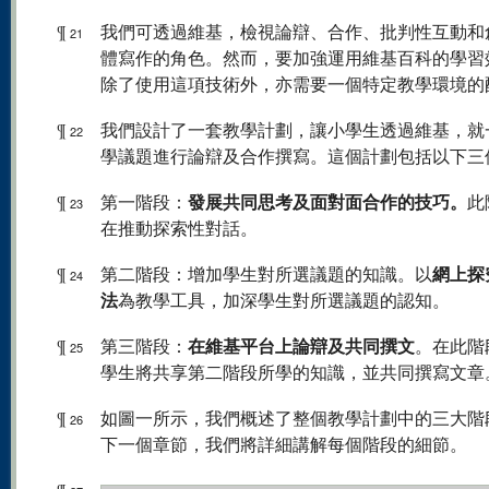
¶
我們可透過維基，檢視論辯、合作、批判性互動和
21
體寫作的角色。然而，要加強運用維基百科的學習
除了使用這項技術外，亦需要一個特定教學環境的
¶
我們設計了一套教學計劃，讓小學生透過維基，就
22
學議題進行論辯及合作撰寫。這個計劃包括以下三
發展共同思考及面對面合作的技巧。
¶
第一階段：
此
23
在推動探索性對話。
網上探
¶
第二階段：增加學生對所選議題的知識。以
24
法
為教學工具，加深學生對所選議題的認知。
在維基平台上論辯及共同撰文
¶
第三階段：
。在此階
25
學生將共享第二階段所學的知識，並共同撰寫文章
¶
如圖一所示，我們概述了整個教學計劃中的三大階
26
下一個章節，我們將詳細講解每個階段的細節。