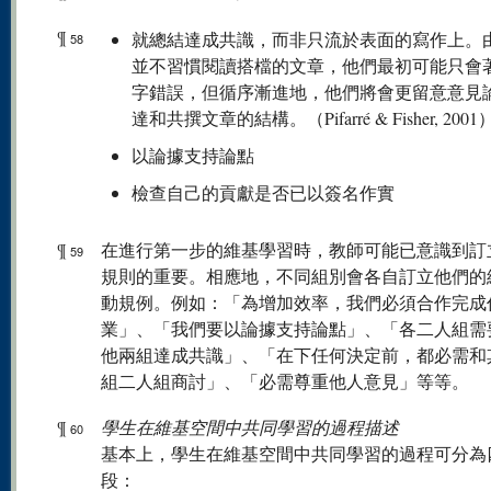
¶
就總結達成共識，而非只流於表面的寫作上。
58
並不習慣閱讀搭檔的文章，他們最初可能只會
字錯誤，但循序漸進地，他們將會更留意意見
達和共撰文章的結構。（Pifarré & Fisher, 2001
以論據支持論點
檢查自己的貢獻是否已以簽名作實
¶
在進行第一步的維基學習時，教師可能已意識到訂
59
規則的重要。相應地，不同組別會各自訂立他們的
動規例。例如：「為增加效率，我們必須合作完成
業」、「我們要以論據支持論點」、「各二人組需
他兩組達成共識」、「在下任何決定前，都必需和
組二人組商討」、「必需尊重他人意見」等等。
¶
學生在維基空間中共同學習的過程描述
60
基本上，學生在維基空間中共同學習的過程可分為
段：