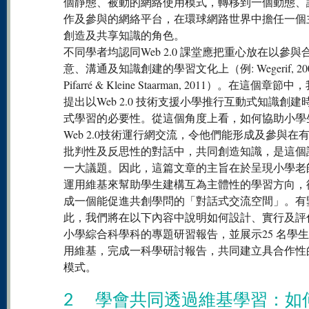
個靜態、被動的網絡使用模式，轉移到一個動態、
作及參與的網絡平台，在環球網路世界中擔任一個
創造及共享知識的角色。
不同學者均認同Web 2.0 課堂應把重心放在以參與
意、溝通及知識創建的學習文化上（例: Wegerif, 200
Pifarré & Kleine Staarman, 2011）。在這個章節
提出以Web 2.0 技術支援小學推行互動式知識創建
式學習的必要性。從這個角度上看，如何協助小學
Web 2.0技術運行網交流，令他們能形成及參與在
批判性及反思性的對話中，共同創造知識，是這個
一大議題。因此，這篇文章的主旨在於呈現小學老
運用維基來幫助學生建構互為主體性的學習方向，
成一個能促進共創學問的「對話式交流空間」。有
此，我們將在以下內容中說明如何設計、實行及評
小學綜合科學科的專題研習報告，並展示25 名學
用維基，完成一科學研討報告，共同建立具合作性
模式。
2 學會共同透過維基學習：如