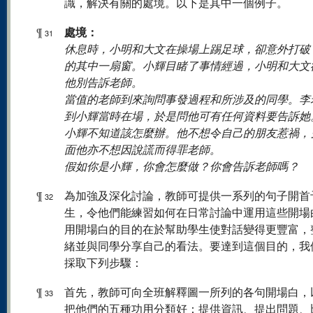
識，解決有關的處境。以下是其中一個例子。
處境：
¶
31
休息時，小明和大文在操場上踢足球，卻意外打破
的其中一扇窗。小輝目睹了事情經過，小明和大文
他別告訴老師。
當值的老師到來詢問事發過程和所涉及的同學。李
到小輝當時在場，於是問他可有任何資料要告訴她
小輝不知道該怎麼辦。他不想令自己的朋友惹禍，
面他亦不想因說謊而得罪老師。
假如你是小輝，你會怎麼做？你會告訴老師嗎？
¶
為加強及深化討論，教師可提供一系列的句子開首
32
生，令他們能練習如何在日常討論中運用這些開場
用開場白的目的在於幫助學生使對話變得更豐富，
緒並與同學分享自己的看法。要達到這個目的，我
採取下列步驟：
¶
首先，教師可向全班解釋圖一所列的各句開場白，
33
把他們的五種功用分類好：提供資訊、提出問題、