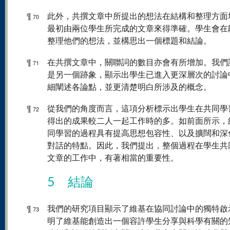
¶
此外，共撰文章中所提出的想法在結構和整理方面
70
最初由兩位學生所完成的文章來得準確。學生會在
整理他們的想法，並構思出一個標題和結論。
¶
在共撰文章中，關聯詞的數目亦會有所增加。我們
71
是另一個跡象，顯示出學生已進入更深層次的討論
細闡述各論點，並更清楚明白所涉及的概念。
¶
從我們的角度而言，這項分析標示出學生在共同學
72
得出的成果較二人一起工作時的多。如前面所示，
同學習的過程具有提高思想包容性、以及擴闊和深
對話的特點。因此，我們提出，整個過程在學生共
文章的工作中，有著相當的重要性。
5 結論
¶
我們的研究項目顯示了維基在協同討論中的獨特啟
73
明了維基能創造出一個容許學生分享與科學有關的