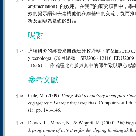
argumentation）的效用。在我們的研究項目中，
效的提示語句去建構他們在維基中的交流，從而推
析及論辯為基礎的對話。
鳴謝
¶
這項研究的經費來自西班牙政府轄下的Ministerio de Ci
77
y tecnología（項目編號：SEJ2006-12110; EDU2009-
11656）。作者謹此向參與其中的師生致以衷心感
參考文獻
¶
Cole, M. (2009).
Using Wiki technology to support stud
78
engagement: Lessons from trenches.
Computers & Educa
(1), pp. 141–146.
¶
Dawes, L., Mercer, N., & Wegerif, R. (2000).
Thinking 
79
A programme of activities for developing thinking skills