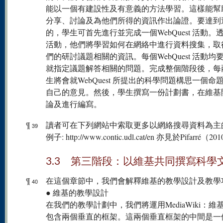
能以一個有建設性及有意義的方法學習。這樣能幫
分享、討論及為他們所得的資訊作出論證。要達到
的，學生可首先進行並完成一個WebQuest 活動。
活動，他們將學習如何在網絡中進行資料搜集，取
們的研討議題相關的資訊。每個WebQuest 活動均
就指定議題解答相關的問題。完成整個階段後，每
生將會就WebQuest 所提出的科學問題構思一個命
自己的意見。然後，學生撰寫一份計劃書，在維基
論及進行編寫。
¶
讀者可在下列網站中索取更多以網絡搜尋資料為主
39
例子: http://www.contic.udl.cat/en 亦見於Pifarré（2
3.3 第三階段：以維基共同撰寫科學
¶
在這個章節中，我們會解釋維基的教學設計及教學
40
● 維基的教學設計
在我們的教學計劃中，我們將運用MediaWiki：維
包含兩個垂直的框架。這兩個垂直框架的中間是一