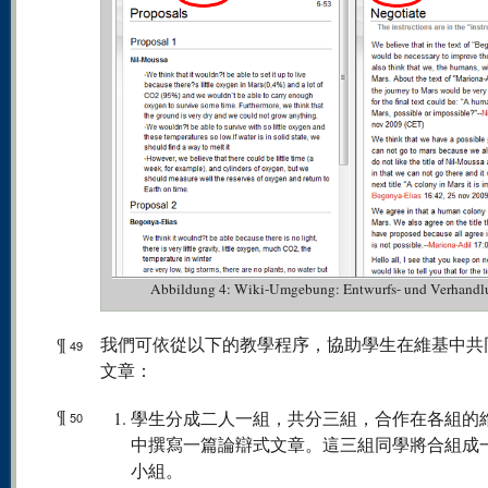
Abbildung 4: Wiki-Umgebung: Entwurfs- und Verhandl
¶
我們可依從以下的教學程序，協助學生在維基中共
49
文章：
¶
學生分成二人一組，共分三組，合作在各組的
50
中撰寫一篇論辯式文章。這三組同學將合組成
小組。