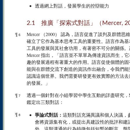
透過網上對話，發展學生的控辯能力
2.1 推廣「探索式對話」（Mercer, 2
¶
Mercer （2000） 認為，語言促進了談判及群體思
6
確立了它作為基本思考工具的重要性。語言作為基
工具的發展與其社會功用，有著密不可分的關係。
Mercer 指出，「語言並不單單為傳達資訊而生，
趣的發展過程有著重大的作用。語言促使個體的固
能與在群體交流下創造的資訊作出融合，令我們能
認識這個世界。我們需要研發更有效實際的方法去
的發展。」
¶
透過一個針對在小組學習中學生互動的詳盡研究，Mer
7
鑑定出三類對話：
¶
爭論式對話：
這類對話充滿異議和個人決議，
8
會將資源集有化，或提出具建設性的批評和建
外，這類溝通的行為特徵包括短暫的斷言、盤