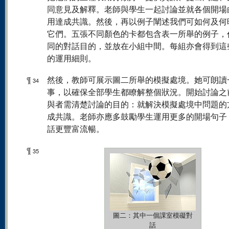
同意見及解釋。老師與學生一起討論並就各個開場
用達成共識。然後，再以例子闡述我們可如何及何
它們。五張不同顏色的卡都包含表一所舉的例子，
同的對話目的，並放在小組中間。每組亦會得到這
的運用細則。
¶
然後，教師可展示圖二所舉的模擬處境。她可朗讀
34
事，以確保全部學生都瞭解整個狀況。開始討論之
與者需清楚討論的目的：就解決模擬處境中問題的
成共識。老師亦應多鼓勵學生運用更多的開場句子
話更豐富流暢。
¶
35
圖二：其中一個課室模礙對
話