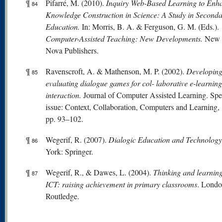
¶
Pifarré, M. (2010).
Inquiry Web-Based Learning to Enh
84
Knowledge Construction in Science: A Study in Second
Education.
In: Morris, B. A. & Ferguson, G. M. (Eds.).
Computer-Assisted Teaching: New Developments.
New 
Nova Publishers.
¶
Ravenscroft, A. & Mathenson, M. P. (2002).
Developing
85
evaluating dialogue games for col- laborative e-learning
interaction.
Journal of Computer Assisted Learning. Spe
issue: Context, Collaboration, Computers and Learning, 
pp. 93–102.
¶
Wegerif, R. (2007).
Dialogic Education and Technolog
86
York: Springer.
¶
Wegerif, R., & Dawes, L. (2004).
Thinking and learning
87
ICT: raising achievement in primary classrooms
. Londo
Routledge.