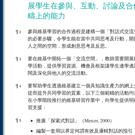
展學生在參與、互動、討論及合
疇上的能力
¶
參與維基學習的合作過程是建構一個「對話式交流
2
的必要步驟，令學生能在當中共同思考及行動，開
人之間的空間，形成創意思考及反思。
¶
要在維基中開拓一個「交流空間」，教師需要開展
3
學活動，提供學習資源、機會及框架讓學生邊學邊
闊及深化與他人的交流活動。
¶
要幫助學生透過維基建立一個具知識生產力的網上
4
從而提升共同學習的質素，以下三個範疇的活動均
在小學階段推行的維基研習作業中，向學生提供明
習支援：
¶
推廣「探索式對話」（Mercer, 2000）
5
編製一套用以界定何謂有效及邏輯對話的指引