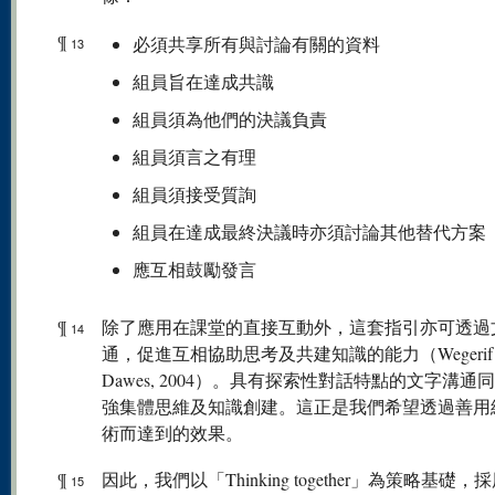
¶
必須共享所有與討論有關的資料
13
組員旨在達成共識
組員須為他們的決議負責
組員須言之有理
組員須接受質詢
組員在達成最終決議時亦須討論其他替代方案
應互相鼓勵發言
¶
除了應用在課堂的直接互動外，這套指引亦可透過
14
通，促進互相協助思考及共建知識的能力（Wegerif
Dawes, 2004）。具有探索性對話特點的文字溝通
強集體思維及知識創建。這正是我們希望透過善用
術而達到的效果。
¶
因此，我們以「Thinking together」為策略基礎，
15