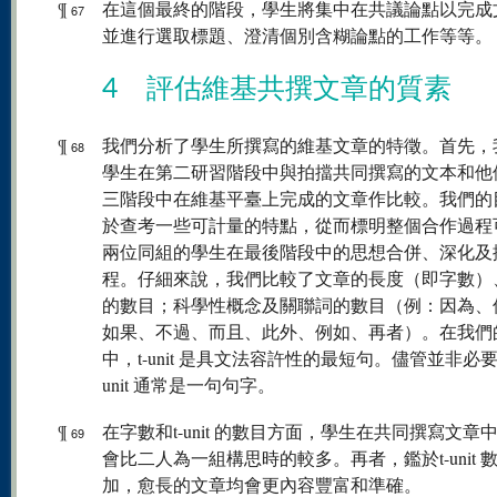
¶
在這個最終的階段，學生將集中在共議論點以完成
67
並進行選取標題、澄清個別含糊論點的工作等等。
4 評估維基共撰文章的質素
¶
我們分析了學生所撰寫的維基文章的特徵。首先，
68
學生在第二研習階段中與拍擋共同撰寫的文本和他
三階段中在維基平臺上完成的文章作比較。我們的
於查考一些可計量的特點，從而標明整個合作過程
兩位同組的學生在最後階段中的思想合併、深化及
程。仔細來說，我們比較了文章的長度（即字數）、t-
的數目；科學性概念及關聯詞的數目（例：因為、
如果、不過、而且、此外、例如、再者）。在我們
中，t-unit 是具文法容許性的最短句。儘管並非必要
unit 通常是一句句字。
¶
在字數和t-unit 的數目方面，學生在共同撰寫文章
69
會比二人為一組構思時的較多。再者，鑑於t-unit 
加，愈長的文章均會更內容豐富和準確。