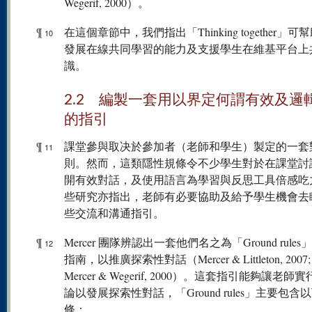
Wegerif, 2000）。
¶
在這個章節中，我們指出「Thinking together」可
10
發展在線共同學習的能力及支援學生在維基平台上
識。
2.2 編製一套用以界定何謂有效及邏
的指引
¶
課堂參與取决於參加者（老師和學生）製定的一套
11
則。然而，這類隱性規條令不少學生對於在課堂討
開有效對話，及使用語言為學習與反思工具倍感吃
些研究亦指出，老師有必要協助及給予學生機會去
些交流和溝通指引。
¶
Mercer 團隊辨認出一套他們名之為「Ground rule
12
指南，以推廣探索性對話（Mercer & Littleton, 2007; 
Mercer & Wegerif, 2000）。這套指引能夠讓老
論以發展探索性對話，「Ground rules」主要包含
條：