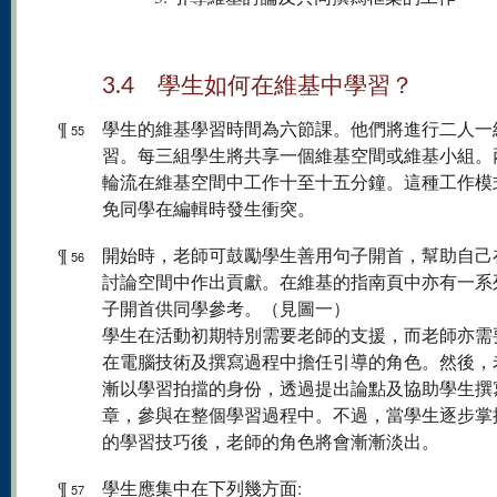
3.4 學生如何在維基中學習？
¶
學生的維基學習時間為六節課。他們將進行二人一
55
習。每三組學生將共享一個維基空間或維基小組。
輪流在維基空間中工作十至十五分鐘。這種工作模
免同學在編輯時發生衝突。
¶
開始時，老師可鼓勵學生善用句子開首，幫助自己
56
討論空間中作出貢獻。在維基的指南頁中亦有一系
子開首供同學參考。（見圖一）
學生在活動初期特別需要老師的支援，而老師亦需
在電腦技術及撰寫過程中擔任引導的角色。然後，
漸以學習拍擋的身份，透過提出論點及協助學生撰
章，參與在整個學習過程中。不過，當學生逐步掌
的學習技巧後，老師的角色將會漸漸淡出。
¶
學生應集中在下列幾方面:
57