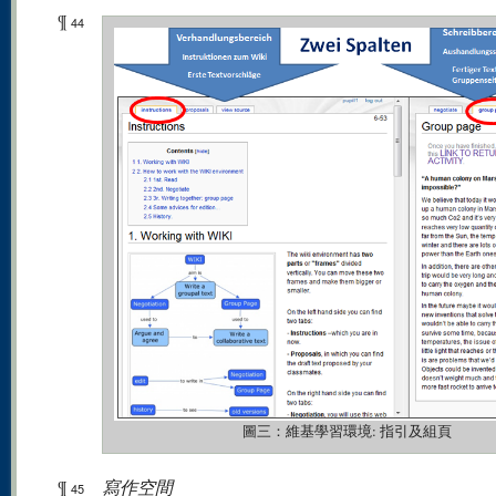
¶
44
圖三：維基學習環境: 指引及組頁
¶
寫作空間
45