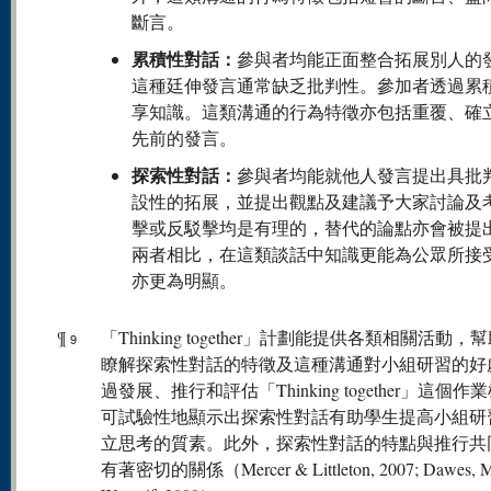
斷言。
累積性對話：
參與者均能正面整合拓展別人的
這種廷伸發言通常缺乏批判性。參加者透過累
享知識。這類溝通的行為特徵亦包括重覆、確
先前的發言。
探索性對話：
參與者均能就他人發言提出具批
設性的拓展，並提出觀點及建議予大家討論及
擊或反駁擊均是有理的，替代的論點亦會被提
兩者相比，在這類談話中知識更能為公眾所接
亦更為明顯。
¶
「Thinking together」計劃能提供各類相關活動，
9
瞭解探索性對話的特徵及這種溝通對小組研習的好
過發展、推行和評估「Thinking together」這個作
可試驗性地顯示出探索性對話有助學生提高小組研
立思考的質素。此外，探索性對話的特點與推行共
有著密切的關係（Mercer & Littleton, 2007; Dawes, M