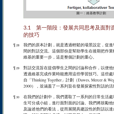
圖一：維基教學計劃
3.1 第一階段：發展共同思考及面對
的技巧
¶
我們的原本計劃，就是透過輕鬆的場景設定，促進
28
間的對話交流。這個部份是幫助學生在後期把作業
維基的重要一步，這是整個計劃的重心。
¶
對話交流旨在提倡學生之間的討論和合作，以便他
29
透過維基完成作業時能應用這些學習技巧。這些處
自「Thinking Together」計劃（Dawes, Mercer & Wege
2000），並涵蓋了一系列旨在發展探索性對話的活
¶
在我們的計劃中，我們選取了一系列的日常生活處
30
生可分成小組，進行面對面的討論。我們將鼓勵他
及論述他們的看法，從而展開具建設性的對話以達