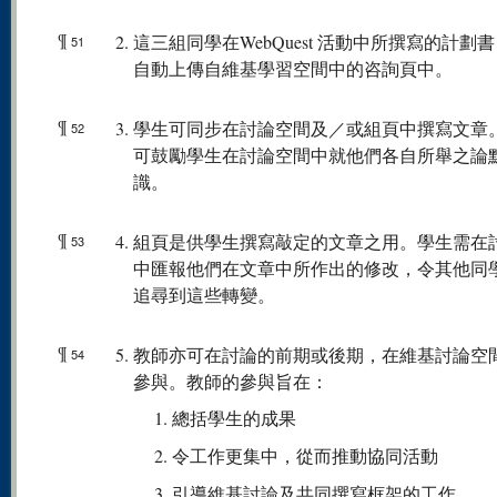
¶
這三組同學在WebQuest 活動中所撰寫的計劃
51
自動上傳自維基學習空間中的咨詢頁中。
¶
學生可同步在討論空間及／或組頁中撰寫文章
52
可鼓勵學生在討論空間中就他們各自所舉之論
識。
¶
組頁是供學生撰寫敲定的文章之用。學生需在
53
中匯報他們在文章中所作出的修改，令其他同
追尋到這些轉變。
¶
教師亦可在討論的前期或後期，在維基討論空
54
參與。教師的參與旨在：
總括學生的成果
令工作更集中，從而推動協同活動
引導維基討論及共同撰寫框架的工作