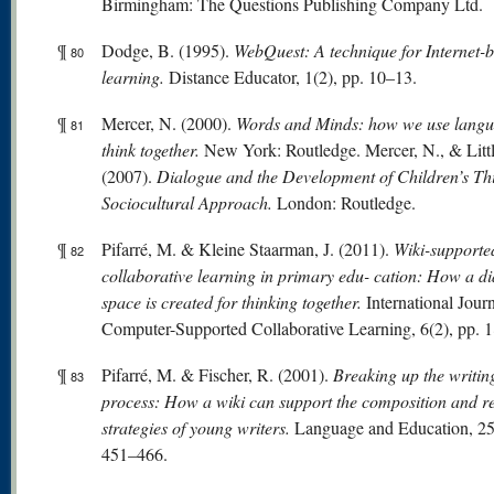
Birmingham: The Questions Publishing Company Ltd.
¶
Dodge, B. (1995).
WebQuest: A technique for Internet-
80
learning.
Distance Educator, 1(2), pp. 10–13.
¶
Mercer, N. (2000).
W
or
ds
and Minds: how we use langu
81
think together.
New York: Routledge. Mercer, N., & Littl
(2007).
Dialogue and the Development of Children’s Th
Sociocultural Approach.
London: Routledge.
¶
Pifarré, M. & Kleine Staarman, J. (2011).
Wiki-supporte
82
collaborative learning in primary edu- cation: How a di
space is created for thinking together.
International Journ
Computer-Supported Collaborative Learning, 6(2), pp. 
¶
Pifarré, M. & Fischer, R. (2001).
Breaking up the writin
83
process: How a wiki can support the composition and re
strategies of young writers.
Language and Education, 25(
451–466.