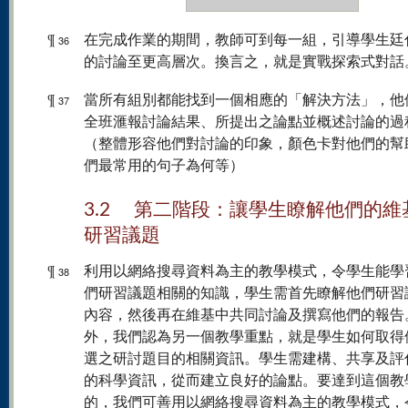
¶
在完成作業的期間，教師可到每一組，引導學生廷
36
的討論至更高層次。換言之，就是實戰探索式對話
¶
當所有組別都能找到一個相應的「解決方法」，他
37
全班滙報討論結果、所提出之論點並概述討論的過
（整體形容他們對討論的印象，顏色卡對他們的幫
們最常用的句子為何等）
3.2 第二階段：讓學生瞭解他們的維
研習議題
¶
利用以網絡搜尋資料為主的教學模式，令學生能學
38
們研習議題相關的知識，學生需首先瞭解他們研習
內容，然後再在維基中共同討論及撰寫他們的報告
外，我們認為另一個教學重點，就是學生如何取得
選之研討題目的相關資訊。學生需建構、共享及評
的科學資訊，從而建立良好的論點。要達到這個教
的，我們可善用以網絡搜尋資料為主的教學模式，