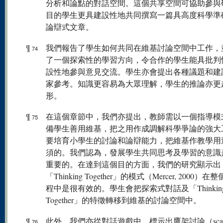
分析和論點的對話空間。這個共享空間可協助參與
目的學生更具建設性地共同撰寫一篇具高度科學準
論辯式文章。
¶
我們報告了學生如何共同在維基討論空間中工作，
74
了一個探索性的學習方向，令合作的學生能具批判
設性地參與意見交流。學生亦會提出各種議題和建
家參考。知識更容易為大眾理解，學生的推論亦更
形。
¶
在這個章節中，我們亦提出，教師需以一個指導模
75
備學生善用維基，把之用作成調解科學爭論的強大
要培育小學生的討論和論辯能力，把維基作教學用
須的。我們認為，發展學生共同思考及學習的意識
重要的。在達到這個目的方面，我們的研究顯示出
「Thinking Together」的模式（Mercer, 2000）
程中是很有效的。學生會把探索式對話及「Thinkin
Together」的特徵轉移到維基的討論空間中。
¶
此外，我們亦從對話遊戲中，標示出鷹架討論（scaffol
76