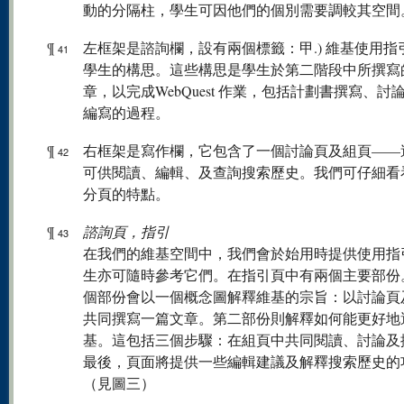
動的分隔柱，學生可因他們的個別需要調較其空間
¶
左框架是諮詢欄，設有兩個標籤：甲.) 維基使用指引，
41
學生的構思。這些構思是學生於第二階段中所撰寫
章，以完成WebQuest 作業，包括計劃書撰寫、討
編寫的過程。
¶
右框架是寫作欄，它包含了一個討論頁及組頁——
42
可供閱讀、編輯、及查詢搜索歷史。我們可仔細看
分頁的特點。
¶
諮詢頁，指引
43
在我們的維基空間中，我們會於始用時提供使用指
生亦可隨時參考它們。在指引頁中有兩個主要部份
個部份會以一個概念圖解釋維基的宗旨：以討論頁
共同撰寫一篇文章。第二部份則解釋如何能更好地
基。這包括三個步驟：在組頁中共同閱讀、討論及
最後，頁面將提供一些編輯建議及解釋搜索歷史的
（見圖三）